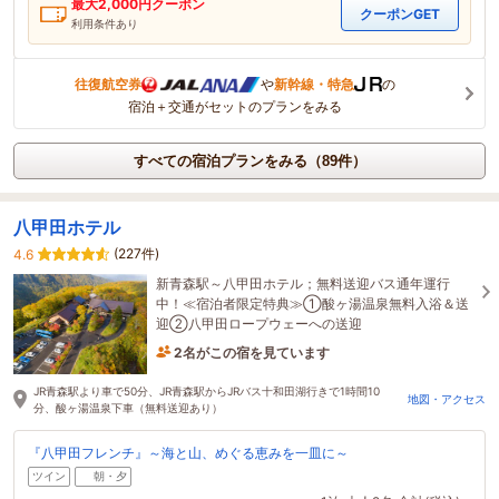
最大
2,000
円クーポン
クーポンGET
利用条件あり
往復航空券
や
新幹線・特急
の
宿泊＋交通がセットのプランをみる
すべての宿泊プランをみる（89件）
八甲田ホテル
(227件)
4.6
新青森駅～八甲田ホテル；無料送迎バス通年運行
中！≪宿泊者限定特典≫①酸ヶ湯温泉無料入浴＆送
迎②八甲田ロープウェーへの送迎
2名がこの宿を見ています
2時間前に予約されました
JR青森駅より車で50分、JR青森駅からJRバス十和田湖行きで1時間10
地図・アクセス
分、酸ヶ湯温泉下車（無料送迎あり）
『八甲田フレンチ』～海と山、めぐる恵みを一皿に～
ツイン
朝・夕