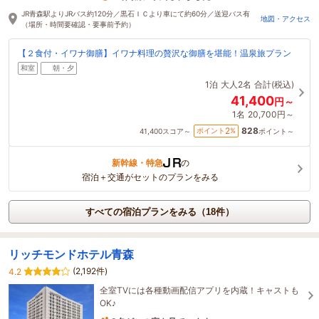
JR青森駅よりJRバス約120分／黒石ＩＣより車にて約60分／送迎バス有
地図・アクセス
（場所・時間要確認・要事前予約）
【２食付・イワナ御膳】イワナ料理の贅沢な御膳を堪能！温泉旅プラン
和室
朝・夕
1泊
大人2名
合計(税込)
41,400
円～
1名
20,700円～
828
2
ポイント
%
41,400
スコア～
ポイント～
新幹線・特急
の
宿泊＋交通がセットのプランをみる
すべての宿泊プランをみる（18件）
リッチモンドホテル青森
(2,192件)
4.2
全室TVには各種動画配信アプリを内蔵！キャストも
OK♪