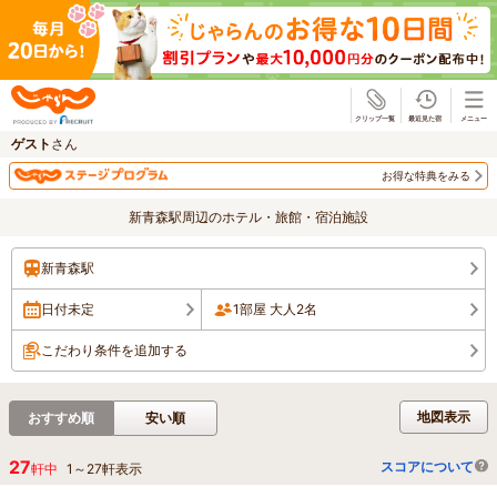
じゃらん
ゲスト
さん
お得な特典をみる
新青森駅周辺のホテル・旅館・宿泊施設
新青森駅
日付未定
1部屋 大人2名
こだわり条件を追加する
地図表示
おすすめ順
安い順
27
スコアについて
軒中
1
～
27
軒表示