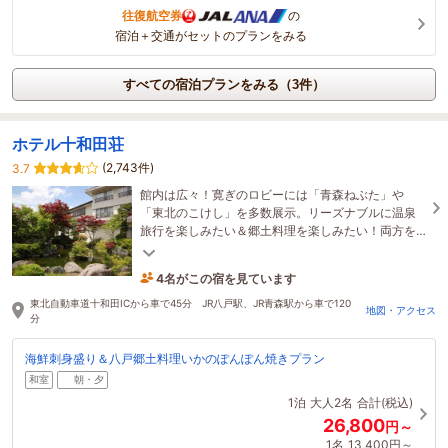
往復航空券
の
宿泊＋交通がセットのプランをみる
すべての宿泊プランをみる（3件）
ホテル十和田荘
(2,743件)
3.7
館内は広々！寛ぎのロビーには「青森ねぶた」や
「東北のこけし」を多数展示。リーズナブルに温泉
旅行を楽しみたい＆郷土料理を楽しみたい！両方を
叶えるプランを沢山ご用意♪しっとりとした泉質も大
好評☆
4名がこの宿を見ています
5時間前に予約されました
東北自動車道十和田ICから車で45分 JR八戸駅、JR青森駅から車で120
地図・アクセス
分
海鮮刺身盛り＆八戸郷土料理いかのぽんぽん焼きプラン
和室
朝・夕
1泊
大人2名
合計(税込)
26,800
円～
1名
13,400円～