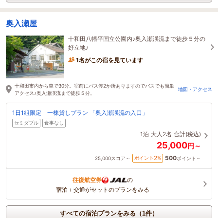
奥入瀬屋
十和田八幡平国立公園内♪奥入瀬渓流まで徒歩５分の
好立地♪
1名がこの宿を見ています
十和田市内から車で30分。宿前にバス停2か所ありますのでバスでも簡単
地図・アクセス
アクセス♪奥入瀬渓流まで徒歩５分。
1日1組限定 一棟貸しプラン 「奥入瀬渓流の入口」
セミダブル
食事なし
1泊
大人2名
合計(税込)
25,000
円～
500
2
ポイント
%
25,000
スコア～
ポイント～
往復航空券
の
宿泊＋交通がセットのプランをみる
すべての宿泊プランをみる（1件）