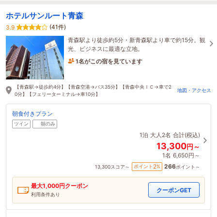
ホテルサンルート青森
(41件)
3.9
青森駅より徒歩約5分・新青森駅より車で約15分。観
光、ビジネスに最適な立地。
1名がこの宿を見ています
3時間前に予約されました
【青森駅→徒歩約4分】【青森空港→バス35分】【青森中央ＩＣ→車で2
地図・アクセス
0分】【フェリーターミナル→車10分】
朝食付きプラン
ツイン
朝のみ
1泊
大人2名
合計(税込)
13,300
円～
1名
6,650円～
266
2
ポイント
%
13,300
スコア～
ポイント～
最大
1,000
円クーポン
クーポンGET
利用条件あり