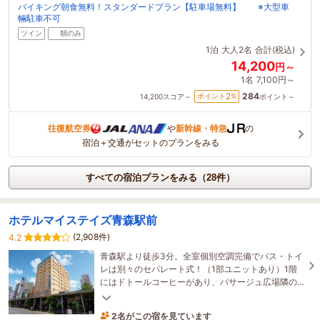
バイキング朝食無料！スタンダードプラン【駐車場無料】 ※大型車
輛駐車不可
ツイン
朝のみ
1泊
大人2名
合計(税込)
14,200
円～
1名
7,100円～
284
2
ポイント
%
14,200
スコア～
ポイント～
往復航空券
や
新幹線・特急
の
宿泊＋交通がセットのプランをみる
すべての宿泊プランをみる（28件）
ホテルマイステイズ青森駅前
(2,908件)
4.2
青森駅より徒歩3分。全室個別空調完備でバス・トイ
レは別々のセパレート式！（1部ユニットあり）1階
にはドトールコーヒーがあり、パサージュ広場隣の
好立地です！朝食はバイキング！
2名がこの宿を見ています