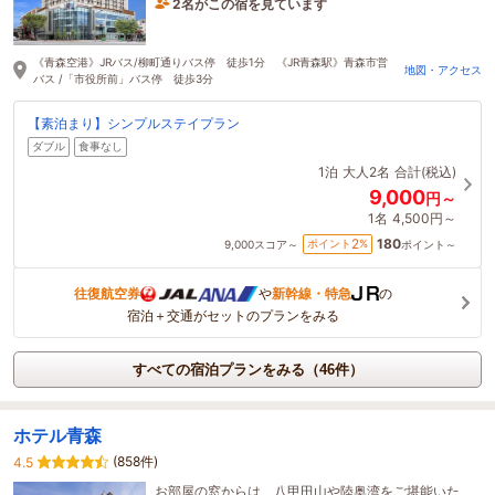
2名がこの宿を見ています
3時間前に予約されました
《青森空港》JRバス/柳町通りバス停 徒歩1分 《JR青森駅》青森市営
地図・アクセス
バス /「市役所前」バス停 徒歩3分
【素泊まり】シンプルステイプラン
ダブル
食事なし
1泊
大人2名
合計(税込)
9,000
円～
1名
4,500円～
180
2
ポイント
%
9,000
スコア～
ポイント～
往復航空券
や
新幹線・特急
の
宿泊＋交通がセットのプランをみる
すべての宿泊プランをみる（46件）
ホテル青森
(858件)
4.5
お部屋の窓からは、八甲田山や陸奥湾をご堪能いた