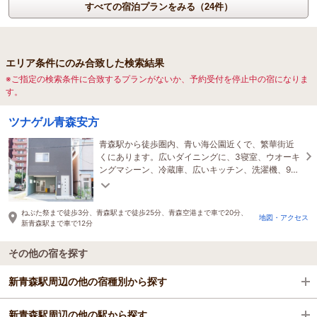
すべての宿泊プランをみる（24件）
エリア条件にのみ合致した検索結果
※ご指定の検索条件に合致するプランがないか、予約受付を停止中の宿になりま
す。
ツナゲル青森安方
青森駅から徒歩圏内、青い海公園近くで、繁華街近
くにあります。広いダイニングに、3寝室、ウオーキ
ングマシーン、冷蔵庫、広いキッチン、洗濯機、9人
定員ですので、大家族やグループで長期間でも快適
です。
ねぶた祭まで徒歩3分、青森駅まで徒歩25分、青森空港まで車で20分、
地図・アクセス
新青森駅まで車で12分
その他の宿を探す
新青森駅周辺の他の宿種別から探す
新青森駅周辺の他の駅から探す
ビジネスホテル