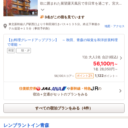
吹に囲まれた展望露天風呂で非日常を過ごす。宮大
工の魂感じる圧倒的な建築美を体験ください。
3名がこの宿を見ています
東北新幹線八戸駅西口より十和田湖行きバス→１３５分。終点下車後ホ
地図・アクセス
テル送迎→１５分（事前予約制）
【お料理グレードアッププラン】 ～ 秋田、青森の味覚を和洋折衷料理
で堪能 ～
和室
朝・夕
1泊
大人2名
合計(税込)
56,100
円～
1名
28,050円～
1,122
2
ポイント
%
56,100
スコア～
ポイント～
往復航空券
や
新幹線・特急
の
宿泊＋交通がセットのプランをみる
すべての宿泊プランをみる（4件）
レンブラントイン青森