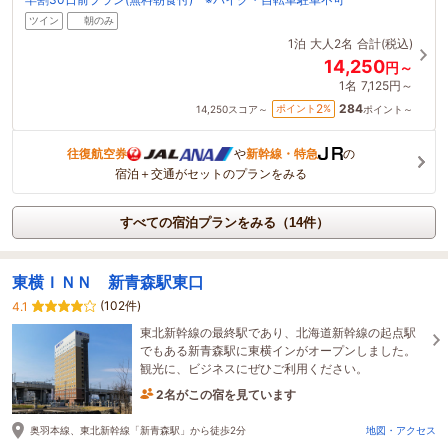
ツイン
朝のみ
1泊
大人2名
合計(税込)
14,250
円～
1名
7,125円～
284
2
ポイント
%
14,250
スコア～
ポイント～
往復航空券
や
新幹線・特急
の
宿泊＋交通がセットのプランをみる
すべての宿泊プランをみる（14件）
東横ＩＮＮ 新青森駅東口
(102件)
4.1
東北新幹線の最終駅であり、北海道新幹線の起点駅
でもある新青森駅に東横インがオープンしました。
観光に、ビジネスにぜひご利用ください。
2名がこの宿を見ています
19分前に予約されました
奥羽本線、東北新幹線「新青森駅」から徒歩2分
地図・アクセス