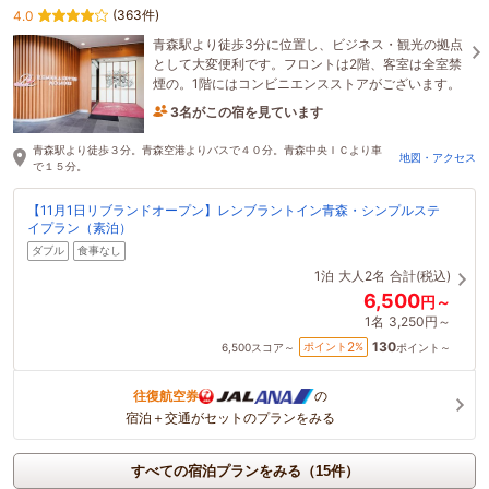
(363件)
4.0
青森駅より徒歩3分に位置し、ビジネス・観光の拠点
として大変便利です。フロントは2階、客室は全室禁
煙の。1階にはコンビニエンスストアがございます。
3名がこの宿を見ています
42分前に予約されました
青森駅より徒歩３分。青森空港よりバスで４０分。青森中央ＩＣより車
地図・アクセス
で１５分。
【11月1日リブランドオープン】レンブラントイン青森・シンプルステ
イプラン（素泊）
ダブル
食事なし
1泊
大人2名
合計(税込)
6,500
円～
1名
3,250円～
130
2
ポイント
%
6,500
スコア～
ポイント～
往復航空券
の
宿泊＋交通がセットのプランをみる
すべての宿泊プランをみる（15件）