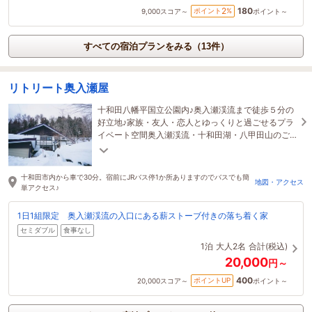
180
2
ポイント
%
9,000
スコア～
ポイント～
すべての宿泊プランをみる（13件）
リトリート奥入瀬屋
十和田八幡平国立公園内♪奥入瀬渓流まで徒歩５分の
好立地♪家族・友人・恋人とゆっくりと過ごせるプラ
イベート空間奥入瀬渓流・十和田湖・八甲田山のご
旅行におすすめ
十和田市内から車で30分。宿前にJRバス停1か所ありますのでバスでも簡
地図・アクセス
単アクセス♪
1日1組限定 奥入瀬渓流の入口にある薪ストーブ付きの落ち着く家
セミダブル
食事なし
1泊
大人2名
合計(税込)
20,000
円～
400
ポイントUP
20,000
スコア～
ポイント～