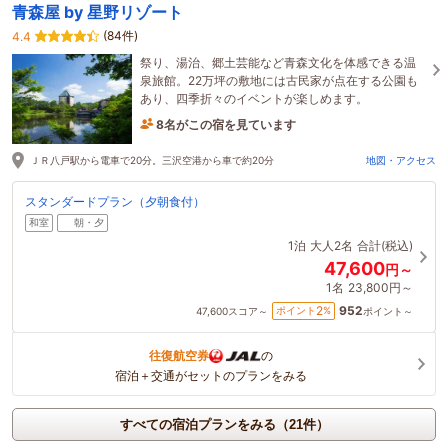
青森屋 by 星野リゾート
(84件)
4.4
祭り、湯治、郷土芸能など青森文化を体感できる温
泉旅館。22万坪の敷地には古民家が点在する公園も
あり、四季折々のイベントが楽しめます。
8名がこの宿を見ています
16時間前に予約されました
ＪＲ八戸駅から電車で20分。三沢空港から車で約20分
地図・アクセス
スタンダードプラン（夕朝食付）
和室
朝・夕
1泊
大人2名
合計(税込)
47,600
円～
1名
23,800円～
952
2
ポイント
%
47,600
スコア～
ポイント～
往復航空券
の
宿泊＋交通がセットのプランをみる
すべての宿泊プランをみる（21件）