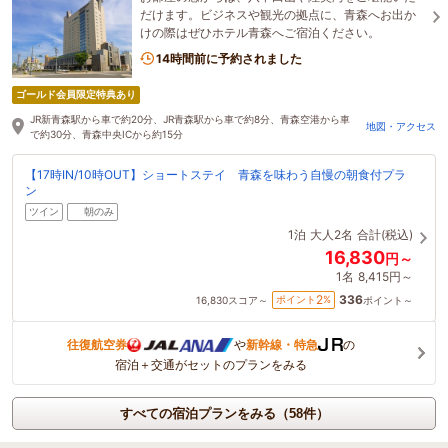
だけます。ビジネスや観光の拠点に、青森へお出か
けの際はぜひホテル青森へご宿泊ください。
14時間前に予約されました
ゴールド会員限定特典あり
JR新青森駅から車で約20分、JR青森駅から車で約8分、青森空港から車
地図・アクセス
で約30分、青森中央ICから約15分
【17時IN/10時OUT】ショートステイ 青森を味わう自慢の朝食付プラ
ン
ツイン
朝のみ
1泊
大人2名
合計(税込)
16,830
円～
1名
8,415円～
336
2
ポイント
%
16,830
スコア～
ポイント～
往復航空券
や
新幹線・特急
の
宿泊＋交通がセットのプランをみる
すべての宿泊プランをみる（58件）