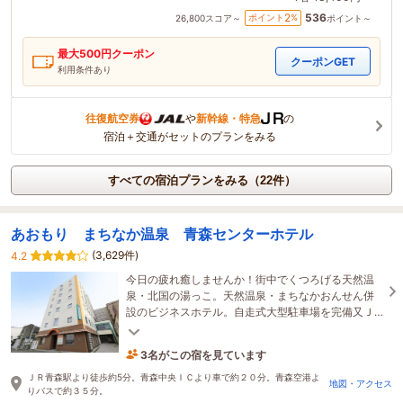
536
2
ポイント
%
26,800
スコア～
ポイント～
最大
500
円クーポン
クーポンGET
利用条件あり
往復航空券
や
新幹線・特急
の
宿泊＋交通がセットのプランをみる
すべての宿泊プランをみる（22件）
あおもり まちなか温泉 青森センターホテル
(3,629件)
4.2
今日の疲れ癒しませんか！街中でくつろげる天然温
泉・北国の湯っこ。天然温泉・まちなかおんせん併
設のビジネスホテル。自走式大型駐車場を完備又Ｊ
Ｒ青森駅にも近く電車でも車でも大変便利な立地で
す
3名がこの宿を見ています
41分前に予約されました
ＪＲ青森駅より徒歩約5分。青森中央ＩＣより車で約２０分。青森空港よ
地図・アクセス
りバスで約３５分。