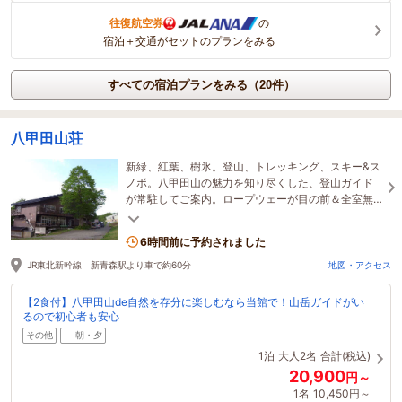
往復航空券
の
宿泊＋交通がセットのプランをみる
すべての宿泊プランをみる（20件）
八甲田山荘
新緑、紅葉、樹氷。登山、トレッキング、スキー&ス
ノボ。八甲田山の魅力を知り尽くした、登山ガイド
が常駐してご案内。ロープウェーが目の前＆全室無
線ＬＡＮ接続無料！天候など最新の情報収集も安心
です♪
6時間前に予約されました
JR東北新幹線 新青森駅より車で約60分
地図・アクセス
【2食付】八甲田山de自然を存分に楽しむなら当館で！山岳ガイドがい
るので初心者も安心
その他
朝・夕
1泊
大人2名
合計(税込)
20,900
円～
1名
10,450円～