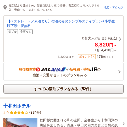
5時間前に予約されました
青森駅より徒歩３分。新青森駅より車で15分。青森空港よりバスで４０
地図・アクセス
分。青森中央ＩＣより車で１５分。
【ベストレート／素泊まり】宿泊のみのシンプルステイプラン※小学生
以下添い寝無料
ダブル
食事なし
1泊
大人2名
合計(税込)
8,820
円～
1名
4,410円～
176
2
ポイント
%
8,820
スコア～
ポイント～
往復航空券
や
新幹線・特急
の
宿泊＋交通がセットのプランをみる
すべての宿泊プランをみる（52件）
十和田ホテル
(331件)
4.0
秋田杉に囲まれる和の空間、全客室から十和田湖の
眺望を楽しめる。青森・秋田の旬の美食と自然の息