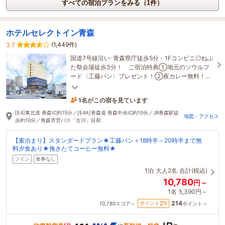
すべての宿泊プランをみる（1件）
ホテルセレクトイン青森
(1,449件)
3.7
国道7号線沿い･青森県庁徒歩5分・1Fコンビニ◎ねぶ
た祭会場徒歩3分！ ご宿泊特典①地元のソウルフ
ード〈工藤パン〉プレゼント！②夜カレー無料！③
挽きたてコーヒー無料！※詳細は公式HPをご確認く
ださい
1名がこの宿を見ています
58分前に予約されました
[E4]東北道 青森IC約15分／[E4A]青森道 青森中央IC約10分／JR青森駅徒
地図・アクセス
歩約10分／青森市営バス「古川」目前
【素泊まり】スタンダードプラン★工藤パン＋18時半～20時半まで無
料夕食あり★挽きたてコーヒー無料★
ツイン
食事なし
1泊
大人2名
合計(税込)
10,780
円～
1名
5,390円～
214
2
ポイント
%
10,780
スコア～
ポイント～