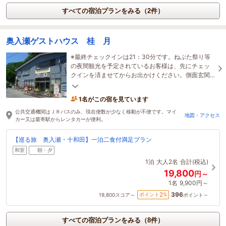
すべての宿泊プランをみる（2件）
奥入瀬ゲストハウス 桂 月
※最終チェックインは21：30分です。ねぶた祭り等
の夜間観光を予定されているお客様は、先にチェッ
クインを済ませてからお出かけください。側面玄関
は門限がございません。青森市内を出て直ぐの温泉
がお勧め
1名がこの宿を見ています
公共交通機関はＪＲバスのみ、現在便数が少なく移動が不便です。マイ
地図・アクセス
カー又は最寄駅からレンタカーが便利。
【巡る旅 奥入瀬・十和田】一泊二食付満足プラン
和室
朝・夕
1泊
大人2名
合計(税込)
19,800
円～
1名
9,900円～
396
2
ポイント
%
19,800
スコア～
ポイント～
すべての宿泊プランをみる（8件）