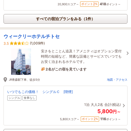
418
2
ポイント
%
20,900
スコア～
ポイント～
すべての宿泊プランをみる（1件）
ウィークリーホテルチトセ
(1,009件)
3.5
安さをとことん追及！アメニティはオプション受付
時間の短縮など、簡素な設備とサービスでいつでも
お安く泊まれるホテルです。
2名がこの宿を見ています
29分前に予約されました
JR青森駅下車、徒歩5分
地図・アクセス
いつでもこの価格！ シングルＣ [喫煙]
シングル
食事なし
1泊
大人2名
合計(税込)
5,800
円～
116
2
ポイント
%
5,800
スコア～
ポイント～