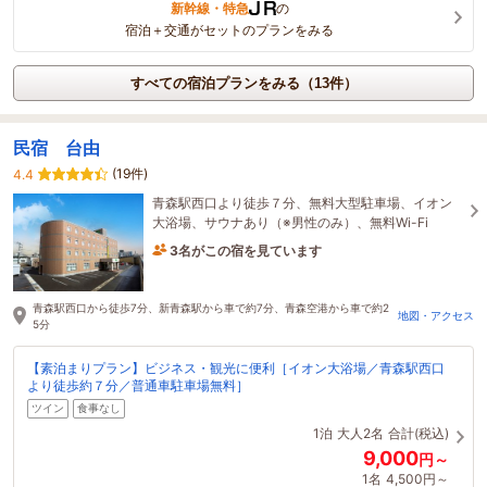
新幹線・特急
の
宿泊＋交通がセットのプランをみる
すべての宿泊プランをみる（13件）
民宿 台由
(19件)
4.4
青森駅西口より徒歩７分、無料大型駐車場、イオン
大浴場、サウナあり（※男性のみ）、無料Wi-Fi
3名がこの宿を見ています
51分前に予約されました
青森駅西口から徒歩7分、新青森駅から車で約7分、青森空港から車で約2
地図・アクセス
5分
【素泊まりプラン】ビジネス・観光に便利［イオン大浴場／青森駅西口
より徒歩約７分／普通車駐車場無料］
ツイン
食事なし
1泊
大人2名
合計(税込)
9,000
円～
1名
4,500円～