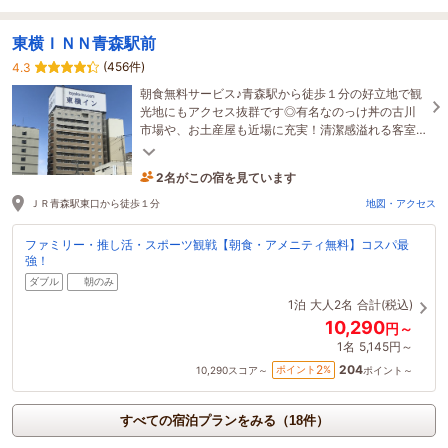
東横ＩＮＮ青森駅前
(456件)
4.3
朝食無料サービス♪青森駅から徒歩１分の好立地で観
光地にもアクセス抜群です◎有名なのっけ丼の古川
市場や、お土産屋も近場に充実！清潔感溢れる客室
と明るい笑顔でスタッフ一同お待ちしております！
2名がこの宿を見ています
1時間前に予約されました
ＪＲ青森駅東口から徒歩１分
地図・アクセス
ファミリー・推し活・スポーツ観戦【朝食・アメニティ無料】コスパ最
強！
ダブル
朝のみ
1泊
大人2名
合計(税込)
10,290
円～
1名
5,145円～
204
2
ポイント
%
10,290
スコア～
ポイント～
すべての宿泊プランをみる（18件）