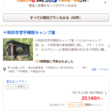
往復航空券
や
新幹線・特急
の
宿泊＋交通がセットのプランをみる
すべての宿泊プランをみる（62件）
十和田市営宇樽部キャンプ場
十和田市営宇樽部キャンプ場（うたるべキャンプ
場）は、十和田湖の東側湖畔に面し、ブナ・ミズナ
ラ・カエデといった落葉広葉樹が広がる十和田八幡
平国立公園のなかにあるキャンプ場です。
1時間前に予約されました
車でお越しの方 ・東北自動車道・十和田ICより車で約45分 ／ JRバ
地図・アクセス
ス東北『下宇樽部』下車徒歩10分
素泊まりプラン
ツイン
食事なし
1泊
大人2名
合計(税込)
25,140
円～
502
2
ポイント
%
25,140
スコア～
ポイント～