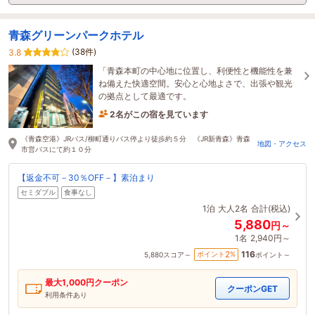
青森グリーンパークホテル
(38件)
3.8
「青森本町の中心地に位置し、利便性と機能性を兼
ね備えた快適空間。安心と心地よさで、出張や観光
の拠点として最適です。
2名がこの宿を見ています
2時間前に予約されました
《青森空港》JRバス/柳町通りバス停より徒歩約５分 《JR新青森》青森
地図・アクセス
市営バスにて約１０分
【返金不可－30％OFF－】素泊まり
セミダブル
食事なし
1泊
大人2名
合計(税込)
5,880
円～
1名
2,940円～
116
2
ポイント
%
5,880
スコア～
ポイント～
最大
1,000
円クーポン
クーポンGET
利用条件あり