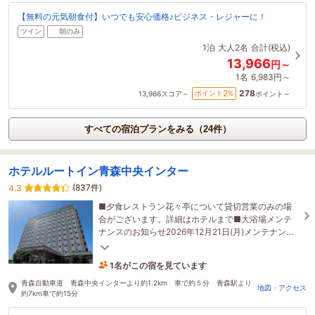
【無料の元気朝食付】いつでも安心価格♪ビジネス・レジャーに！
ツイン
朝のみ
1泊
大人2名
合計(税込)
13,966
円～
1名
6,983円～
278
2
ポイント
%
13,966
スコア～
ポイント～
すべての宿泊プランをみる（24件）
ホテルルートイン青森中央インター
(837件)
4.3
■夕食レストラン花々亭について貸切営業のみの場
合がございます。詳細はホテルまで■大浴場メンテ
ナンスのお知らせ2026年12月21日(月)メンテナンス
当日は大浴場の営業時間を短縮致します
1名がこの宿を見ています
3時間前に予約されました
青森自動車道 青森中央インターより約1.2km 車で約５分 青森駅より
地図・アクセス
約7km車で約15分