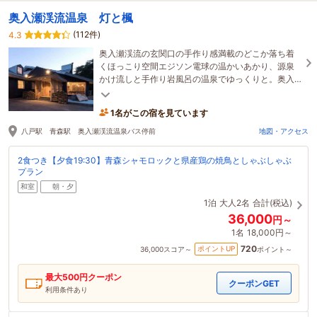
奥入瀬渓流温泉 灯と楓
(112件)
4.3
奥入瀬渓流の玄関口の手作り感満載のどこか落ち着
くほっこり空間エジソン電球の温かいあかり、源泉
かけ流しと手作り岩風呂の温泉でゆっくりと。奥入
瀬渓流温泉郷バス停前、スキー場前とアクセス◎
1名がこの宿を見ています
八戸駅 青森駅 奥入瀬渓流温泉バス停前
地図・アクセス
2食つき【夕食19:30】青森シャモロックと県産鶏の焼鳥としゃぶしゃぶ
プラン
和室
朝・夕
1泊
大人2名
合計(税込)
36,000
円～
1名
18,000円～
720
ポイントUP
36,000
スコア～
ポイント～
最大
500
円クーポン
クーポンGET
利用条件あり