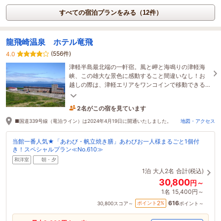
すべての宿泊プランをみる（12件）
龍飛崎温泉 ホテル竜飛
(556件)
4.0
津軽半島最北端の一軒宿。風と岬と海鳴りの津軽海
峡、この雄大な景色に感動すること間違いなし！お
越しの際は、津軽エリアをワンコインで移動できる
乗合タクシー「わんタク」をご利用ください。
2名がこの宿を見ています
6時間前に予約されました
■国道339号線（竜泊ライン）は2024年4月19日に開通いたしました。
地図・アクセス
当館一番人気★「あわび・帆立焼き膳」あわびお一人様まるごと1個付
き！スペシャルプラン≪No.610≫
和洋室
朝・夕
1泊
大人2名
合計(税込)
30,800
円～
1名
15,400円～
616
2
ポイント
%
30,800
スコア～
ポイント～