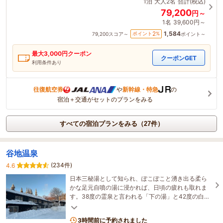
1泊
大人2名
合計(税込)
79,200
円～
1名
39,600円～
1,584
2
ポイント
%
79,200
スコア～
ポイント～
最大
3,000
円クーポン
クーポンGET
利用条件あり
往復航空券
や
新幹線・特急
の
宿泊＋交通がセットのプランをみる
すべての宿泊プランをみる（27件）
谷地温泉
(234件)
4.6
日本三秘湯として知られ、ぽこぽこと湧き出る柔ら
かな足元自噴の湯に浸かれば、日頃の疲れも取れま
す。38度の霊泉と言われる「下の湯」と42度の白濁
した「上の湯」の二つの泉質の異なる湯をお楽しみ
下さい。
3時間前に予約されました