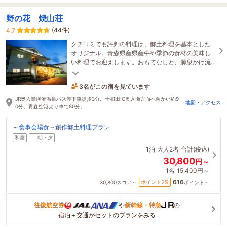
野の花 焼山荘
(44件)
4.7
クチコミでも評判の料理は、郷土料理を基本とした
オリジナル。青森県産県産牛や季節の食材の美味し
い料理でお迎えします。おもてなしと、源泉かけ流
し温泉が女性に人気の名旅館。全室禁煙です。
3名がこの宿を見ています
1時間前に予約されました
JR奥入瀬渓流温泉バス停下車徒歩3分。十和田IC奥入瀬方面へ向かい約9
地図・アクセス
0分。青森空港より車で80分。
～食事会場食～創作郷土料理プラン
和室
朝・夕
1泊
大人2名
合計(税込)
30,800
円～
1名
15,400円～
616
2
ポイント
%
30,800
スコア～
ポイント～
往復航空券
や
新幹線・特急
の
宿泊＋交通がセットのプランをみる