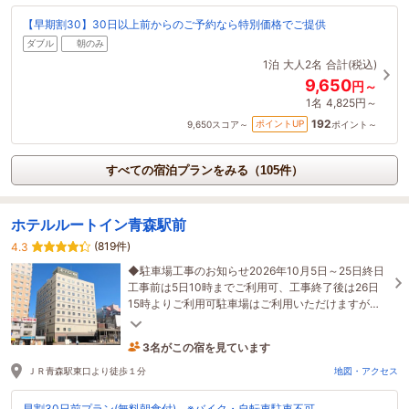
【早期割30】30日以上前からのご予約なら特別価格でご提供
ダブル
朝のみ
1泊
大人2名
合計(税込)
9,650
円～
1名
4,825円～
192
ポイントUP
9,650
スコア～
ポイント～
すべての宿泊プランをみる（105件）
ホテルルートイン青森駅前
(819件)
4.3
◆駐車場工事のお知らせ2026年10月5日～25日終日
工事前は5日10時までご利用可、工事終了後は26日
15時よりご利用可駐車場はご利用いただけますが通
常より台数が少なくなっております詳細はホテルま
で
3名がこの宿を見ています
1時間前に予約されました
ＪＲ青森駅東口より徒歩１分
地図・アクセス
早割30日前プラン(無料朝食付) ※バイク・自転車駐車不可