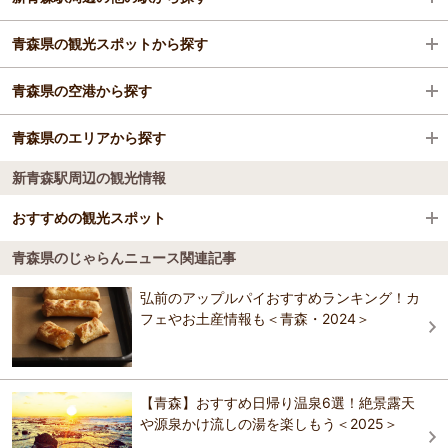
青森県の観光スポットから探す
旅館
青森駅
青森県の空港から探す
格安ホテル
浅虫温泉駅
奥入瀬渓流
青森県のエリアから探す
浪岡駅
浅虫水族館
青森空港
新青森駅周辺の観光情報
三内丸山遺跡
三沢空港（三沢飛行場）
八戸
おすすめの観光スポット
青森県立美術館
弘前
青森県のじゃらんニュース関連記事
青森県立美術館
青森県観光物産館アスパム
青森
4.2
弘前のアップルパイおすすめランキング！カ
【料金】 ・展覧会は、展覧会ごとに観覧料が異なりますので、各展覧
フェやお土産情報も＜青森・2024＞
八食センター
十和田湖
会詳細をご覧下さい。 ・コレクション展は、大人: 700円 大学生:
400円 18歳以下および高校生：無料
ねぶたの家 ワ・ラッセ
津軽西海岸
おすすめの観光スポットガイドを見る
【青森】おすすめ日帰り温泉6選！絶景露天
青函連絡船メモリアルシップ八甲田丸
下北・三沢
や源泉かけ流しの湯を楽しもう＜2025＞