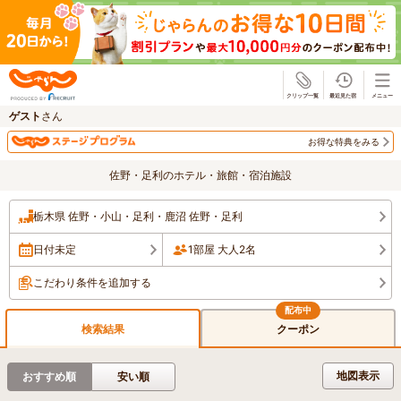
じゃらん
ゲスト
さん
お得な特典をみる
佐野・足利のホテル・旅館・宿泊施設
栃木県 佐野・小山・足利・鹿沼 佐野・足利
日付未定
1部屋 大人2名
こだわり条件を追加する
検索結果
クーポン
地図表示
おすすめ順
安い順