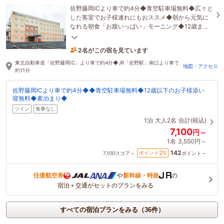
佐野藤岡ICより車で約4分◆青空駐車場無料◆広々と
した客室でお子様連れにもおススメ◆朝から元気に
なれる朝食「お腹いっぱい」モーニング◆12歳まで
添い寝無料
2名がこの宿を見ています
30分前に予約されました
東北自動車道「佐野藤岡IC」より車で約4分◆JR「佐野駅」南口より車で
地図・アクセス
約11分
佐野藤岡ICより車で約4分◆◆青空駐車場無料◆12歳以下のお子様添い
寝無料◆素泊まり◆
ツイン
食事なし
1泊
大人2名
合計(税込)
7,100
円～
1名
3,550円～
142
2
ポイント
%
7,100
スコア～
ポイント～
往復航空券
や
新幹線・特急
の
宿泊＋交通がセットのプランをみる
すべての宿泊プランをみる（36件）