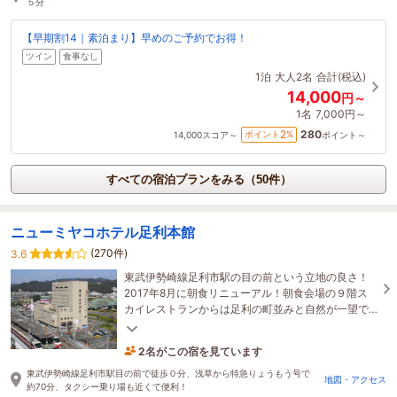
５分
【早期割14｜素泊まり】早めのご予約でお得！
ツイン
食事なし
1泊
大人2名
合計(税込)
14,000
円～
1名
7,000円～
280
2
ポイント
%
14,000
スコア～
ポイント～
すべての宿泊プランをみる（50件）
ニューミヤコホテル足利本館
(270件)
3.6
東武伊勢崎線足利市駅の目の前という立地の良さ！
2017年8月に朝食リニューアル！朝食会場の９階ス
カイレストランからは足利の町並みと自然が一望で
き１日の良いスタートが切れます。夏はビアガーデ
ン開催！
2名がこの宿を見ています
1時間前に予約されました
東武伊勢崎線足利市駅目の前で徒歩０分、浅草から特急りょうもう号で
地図・アクセス
約70分、タクシー乗り場も近くて便利！