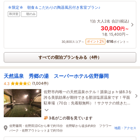
☆限定☆ 朝食＆こだわりの陶器風呂付き客室プラン♪
和洋室
朝のみ
1泊
大人2名
合計(税込)
30,800
円～
1名
15,400円～
616
2
ポイント
%
30,800
スコア～
ポイント～
すべての宿泊プランをみる（4件）
天然温泉 秀郷の湯 スーパーホテル佐野藤岡
(1,004件)
4.3
佐野市内唯一の天然温泉ホテル！源泉はｐｈ値8.3を
誇る美肌効果が期待できる那須塩原温泉です！平面
駐車場（70台：先着順無料）！サクサクの焼きたて
パン朝食、ウェルカムバーは無料サービス♪
3名がこの宿を見ています
2時間前に予約されました
佐野藤岡・佐野田沼ICから車で約15分 佐野駅から徒歩約8分 フラワー
地図・アクセス
パーク・佐野アウトレットまで約15分