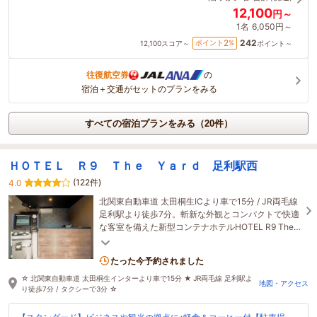
12,100
円～
1名
6,050円～
242
2
ポイント
%
12,100
スコア～
ポイント～
往復航空券
の
宿泊＋交通がセットのプランをみる
すべての宿泊プランをみる（20件）
ＨＯＴＥＬ Ｒ９ Ｔｈｅ Ｙａｒｄ 足利駅西
(122件)
4.0
北関東自動車道 太田桐生ICより車で15分 / JR両毛線
足利駅より徒歩7分。斬新な外観とコンパクトで快適
な客室を備えた新型コンテナホテルHOTEL R9 The
Yard（ホテルアールナイン ザ・ヤード）誕生。
たった今予約されました
☆ 北関東自動車道 太田桐生インターより車で15分 ★ JR両毛線 足利駅よ
地図・アクセス
り徒歩7分 / タクシーで3分 ☆