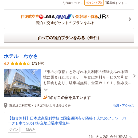
104
2
ポイント
%
5,260
スコア～
ポイント～
往復航空券
や
新幹線・特急
の
宿泊＋交通がセットのプランをみる
すべての宿泊プランをみる（45件）
ホテル わかさ
(731件)
4.3
『東の小京都』と呼ばれる足利市の情緒あふれる環
境に囲まれたホテル。 朝食は無料サービスで和食
も洋食もあり。駐車場無料。全室Ｗｉｆｉ、温水洗
浄付トイレ、温度調節機能付エアコンに対応致しま
した。
1名がこの宿を見ています
4時間前に予約されました
東武線足利市駅・ＪＲ足利駅より徒歩１０分
地図・アクセス
【朝食無料】日本遺産足利学校に国宝鑁阿寺が隣接！人気のフラワーパ
ークも車で20分♪好立地〇駐車場無料
ツイン
朝のみ
1泊
大人2名
合計(税込)