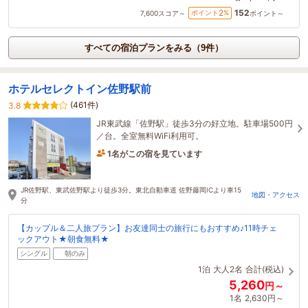
152
2
ポイント
%
7,600
スコア～
ポイント～
すべての宿泊プランをみる（9件）
ホテルセレクトイン佐野駅前
(461件)
3.8
JR東武線「佐野駅」徒歩3分の好立地。駐車場500円
／台。全室無料WiFi利用可。
1名がこの宿を見ています
5時間前に予約されました
JR佐野駅、東武佐野駅より徒歩3分。東北自動車道 佐野藤岡ICより車15
地図・アクセス
分
【カップル＆二人旅プラン】お友達同士の旅行にもおすすめ♪11時チェ
ックアウト★朝食無料★
シングル
朝のみ
1泊
大人2名
合計(税込)
5,260
円～
1名
2,630円～