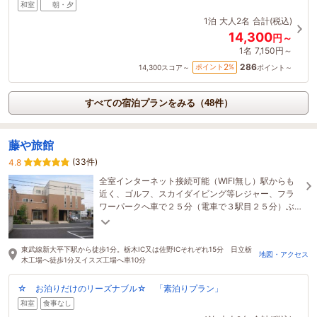
和室
朝・夕
1泊
大人2名
合計(税込)
14,300
円～
1名
7,150円～
286
2
ポイント
%
14,300
スコア～
ポイント～
すべての宿泊プランをみる（48件）
藤や旅館
(33件)
4.8
全室インターネット接続可能（WIFI無し）駅からも
近く、ゴルフ、スカイダイビング等レジャー、フラ
ワーパークへ車で２５分（電車で３駅目２５分）ぶ
どう狩観光にも最適、観光、ビジネスにも便利な駅
そば旅館
東武線新大平下駅から徒歩1分。栃木IC又は佐野ICそれぞれ15分 日立栃
地図・アクセス
木工場へ徒歩1分又イスズ工場へ車10分
☆ お泊りだけのリーズナブル☆ 「素泊りプラン」
和室
食事なし