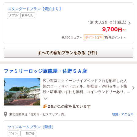
スタンダードプラン【素泊まり】
ダブル
食事なし
1泊
大人2名
合計(税込)
9,700
円～
194
2
ポイント
%
9,700
スコア～
ポイント～
すべての宿泊プランをみる（7件）
ファミリーロッジ旅籠屋・佐野ＳＡ店
広い客室にクイーンサイズベッド２台を配置した人
気のロードサイドホテル。朝軽食・WiFi＆ネット接
続・駐車場いずれも無料。コインランドリーあり。
ご家族、カップルやグループ、ビジネスにも最適。
2名がこの宿を見ています
3時間前に予約されました
東北自動車道「佐野サービスエリア」内。
地図・アクセス
ツインルームプラン（禁煙）
ツイン
朝のみ