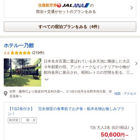
往復航空券
の
宿泊＋交通がセットのプランをみる
すべての宿泊プランをみる（4件）
ホテル一乃館
(219件)
4.8
日本名水百選に選ばれている弁天池に隣接した大正
９年創業の宿。アンティークなインテリアや小物が
館内各所に展示され、昭和レトロの空間を彩る。三
千坪の庭園と栃木名物料理をご堪能ください。
佐野・藤岡ICより国道50号足利方面へ。2つ目の信号を佐野市内方面、赤
地図・アクセス
見温泉へ
【1泊2食付き】 完全個室の食事処でお夕食：栃木名物お愉しみプラ
ン！
和洋室
朝・夕
1泊
大人2名
合計(税込)
50,600
円～