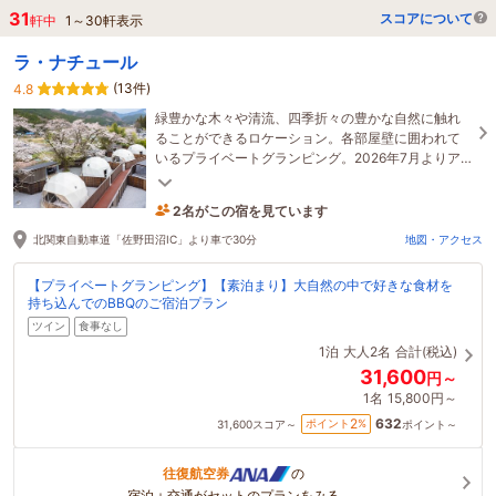
31
スコアについて
軒中
1
～
30
軒表示
ラ・ナチュール
(13件)
4.8
緑豊かな木々や清流、四季折々の豊かな自然に触れ
ることができるロケーション。各部屋壁に囲われて
いるプライベートグランピング。2026年7月よりア
ルコールも飲み放題付きのオールインクルーシブ。
2名がこの宿を見ています
21時間前に予約されました
北関東自動車道「佐野田沼IC」より車で30分
地図・アクセス
【プライベートグランピング】【素泊まり】大自然の中で好きな食材を
持ち込んでのBBQのご宿泊プラン
ツイン
食事なし
1泊
大人2名
合計(税込)
31,600
円～
1名
15,800円～
632
2
ポイント
%
31,600
スコア～
ポイント～
往復航空券
の
宿泊＋交通がセットのプランをみる