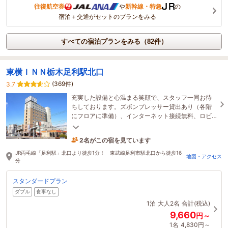
往復航空券
や
新幹線・特急
の
宿泊＋交通がセットのプランをみる
すべての宿泊プランをみる（82件）
東横ＩＮＮ栃木足利駅北口
(369件)
3.7
充実した設備と心温まる笑顔で、スタッフ一同お待
ちしております。ズボンプレッサー貸出あり（各階
にフロアに準備）、インターネット接続無料、ロビ
ー無線ＬＡＮ等ビジネスマンに嬉しい設備充実のホ
テル
2名がこの宿を見ています
10時間前に予約されました
JR両毛線「足利駅」北口より徒歩1分！ 東武線足利市駅北口から徒歩16
地図・アクセス
分
スタンダードプラン
ダブル
食事なし
1泊
大人2名
合計(税込)
9,660
円～
1名
4,830円～