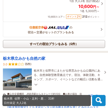
1泊
大人2名
合計(税込)
10,600
円～
1名
5,300円～
212
2
ポイント
%
10,600
スコア～
ポイント～
往復航空券
の
宿泊＋交通がセットのプランをみる
すべての宿泊プランをみる（6件）
栃木県立みかも自然の家
(5件)
3.0
栃木市と佐野市にまたがる県営みかも山公園内にあ
る、自然体験型教育拠点です。宿泊、体験活動、キ
ャンプ、スポーツ、イベントなどの幅広い活動を通
して、地域を学び、地域を楽しむことができます。
■公共交通機関 JR岩舟駅からタクシーで約10分 ■お車の場合 佐
地図・アクセス
野・藤岡インターから車で約5分
栃木県
佐野・小山・足利・鹿…
31軒
日付未定
大人2名
【栃木県民限定】とちぎ花センター徒歩圏＆自然を楽しむみかも山ステ