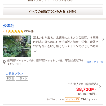
すべての宿泊プランをみる（14件）
公園荘
(334件)
4.9
清水のわき出る、北関東のふるさと公園荘。各室離
れ形式の落ち着いた宿泊施設と和食、洋食、喫茶と
豊富な品々を取り揃えたレストランでゆとりの時間
をお過ごし下さい。
佐野藤岡ICから車で25分。佐野田沼ICから車で10分。両毛線佐野駅下車
地図・アクセス
タクシー15分。
ご家族プラン
和洋室
朝・夕
1泊
大人2名
合計(税込)
38,720
円～
1名
19,360円～
774
2
ポイント
%
38,720
スコア～
ポイント～