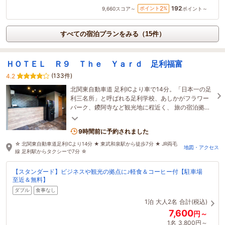
192
2
ポイント
%
9,660
スコア～
ポイント～
すべての宿泊プランをみる（15件）
ＨＯＴＥＬ Ｒ９ Ｔｈｅ Ｙａｒｄ 足利福富
(133件)
4.2
北関東自動車道 足利ICより車で14分。「日本一の足
利三名所」と呼ばれる足利学校、あしかがフラワー
パーク、鑁阿寺など観光地に程近く、 旅の宿泊拠点
に最適です。
9時間前に予約されました
☆ 北関東自動車道足利ICより14分 ★ 東武和泉駅から徒歩7分 ★ JR両毛
地図・アクセス
線 足利駅からタクシーで7分 ☆
【スタンダード】ビジネスや観光の拠点に♪軽食＆コーヒー付【駐車場
至近＆無料】
ダブル
食事なし
1泊
大人2名
合計(税込)
7,600
円～
1名
3,800円～