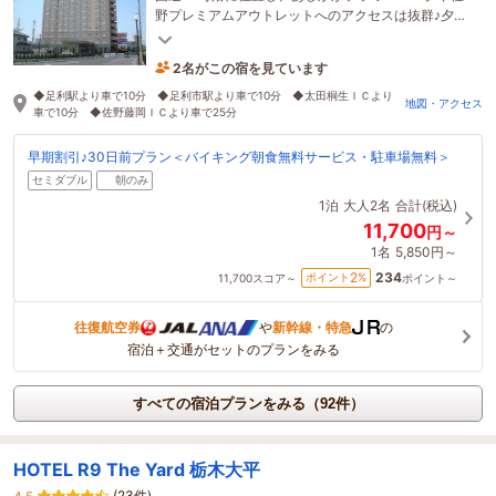
野プレミアムアウトレットへのアクセスは抜群♪夕食
レストラン飲み放題あり(詳細はフロントまで)
2名がこの宿を見ています
たった今予約されました
◆足利駅より車で10分 ◆足利市駅より車で10分 ◆太田桐生ＩＣより
地図・アクセス
車で10分 ◆佐野藤岡ＩＣより車で25分
早期割引♪30日前プラン＜バイキング朝食無料サービス・駐車場無料＞
セミダブル
朝のみ
1泊
大人2名
合計(税込)
11,700
円～
1名
5,850円～
234
2
ポイント
%
11,700
スコア～
ポイント～
往復航空券
や
新幹線・特急
の
宿泊＋交通がセットのプランをみる
すべての宿泊プランをみる（92件）
HOTEL R9 The Yard 栃木大平
(23件)