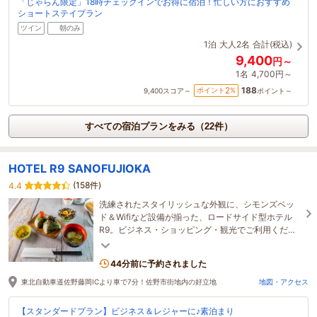
「じゃらん限定」18時チェックインでお得に宿泊！忙しい方におすすめ
ショートステイプラン
ツイン
朝のみ
1泊
大人2名
合計(税込)
9,400
円～
1名
4,700円～
188
2
ポイント
%
9,400
スコア～
ポイント～
すべての宿泊プランをみる（22件）
HOTEL R9 SANOFUJIOKA
(158件)
4.4
洗練されたスタイリッシュな外観に、シモンズベッ
ド＆Wifiなど設備が揃った、ロードサイド型ホテル
R9。ビジネス・ショッピング・観光でご利用くださ
い！
44分前に予約されました
東北自動車道佐野藤岡ICより車で7分！佐野市街地内の好立地
地図・アクセス
【スタンダードプラン】ビジネス＆レジャーに♪素泊まり