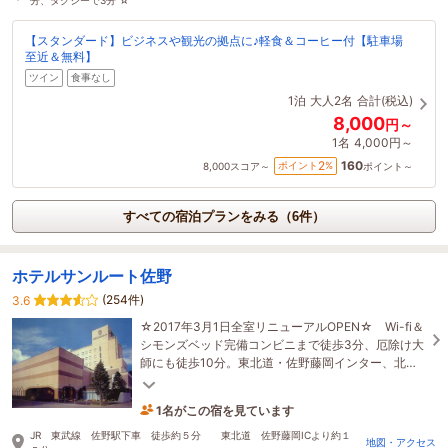
【スタンダード】ビジネスや観光の拠点に♪軽食＆コーヒー付【駐車場
至近＆無料】
ツイン
食事なし
1泊
大人2名
合計(税込)
8,000
円～
1名
4,000円～
160
2
ポイント
%
8,000
スコア～
ポイント～
すべての宿泊プランをみる（6件）
ホテルサンルート佐野
(254件)
3.6
☆2017年3月1日全室リニューアルOPEN☆ Wi-fi＆
シモンズベッド完備コンビニまで徒歩3分、厄除け大
師にも徒歩10分。東北道・佐野藤岡インター、北関
東道・佐野田沼インター、アウトレットまで車で15
分！
1名がこの宿を見ています
19分前に予約されました
JR 東武線 佐野駅下車 徒歩約５分 東北道 佐野藤岡ICより約１
地図・アクセス