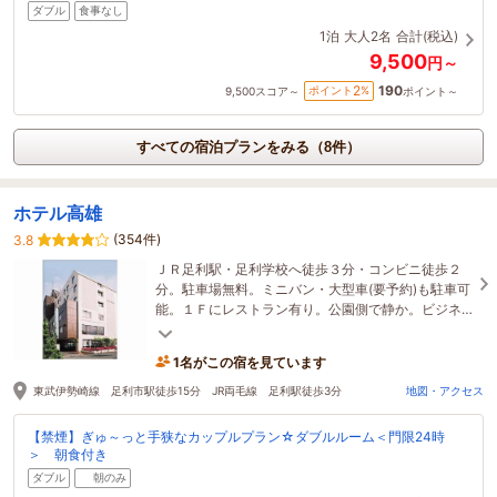
ダブル
食事なし
1泊
大人2名
合計(税込)
9,500
円～
190
2
ポイント
%
9,500
スコア～
ポイント～
すべての宿泊プランをみる（8件）
ホテル高雄
(354件)
3.8
ＪＲ足利駅・足利学校へ徒歩３分・コンビニ徒歩２
分。駐車場無料。ミニバン・大型車(要予約)も駐車可
能。１Ｆにレストラン有り。公園側で静か。ビジネ
スに観光に最適。シングルとツインルームに液晶テ
レビ
1名がこの宿を見ています
東武伊勢崎線 足利市駅徒歩15分 JR両毛線 足利駅徒歩3分
地図・アクセス
【禁煙】ぎゅ～っと手狭なカップルプラン☆ダブルルーム＜門限24時
＞ 朝食付き
ダブル
朝のみ