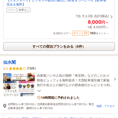
【スタンダード】ビジネスや観光の拠点に♪軽食＆コーヒー付【駐車場
至近＆無料】
ツイン
食事なし
1泊
大人2名
合計(税込)
8,000
円～
1名
4,000円～
160
2
ポイント
%
8,000
スコア～
ポイント～
すべての宿泊プランをみる（6件）
仙水閣
(79件)
4.2
自家製パンや人気の鶏卵『寿宝卵』などのこだわり
朝食ビュッフェを無料提供！大型駐車場完備で家族
旅行や友人との旅行などの団体旅行からビジネス利
用にも最適なホテルです。
14時間前に予約されました
佐野駅から車で約10分／北関東自動車道佐野田沼ICから車で約7分／東北
地図・アクセス
自動車道佐野・藤岡ICから車で約15分