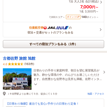
1泊
大人2名
合計(税込)
7,000
円～
1名
3,500円～
140
ポイントUP
7,000
スコア～
ポイント～
往復航空券
の
宿泊＋交通がセットのプランをみる
すべての宿泊プランをみる（1件）
古都佐野 旅館 旭館
(163件)
4.6
日替わりの手作り家庭料理、朝日を望む展望風呂が
魅力。静かな環境の中、のんびりお過ごしいただけ
ます。自然豊かな佐野市は見所も満載。佐野インタ
ーやアウトレットにも近く、ビジネス・観光拠点に
も◎
ＪＲ佐野駅よりお車にて５分、徒歩にて１５分
地図・アクセス
【日替わり御膳】連泊でも安心♪手作りの日替わり定食！