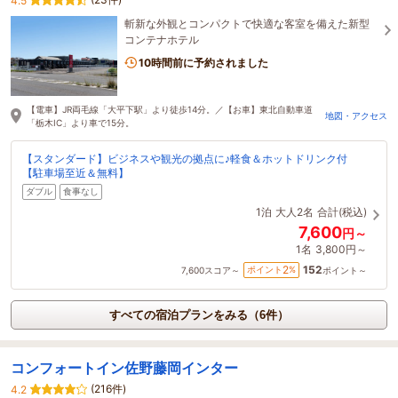
4.5
斬新な外観とコンパクトで快適な客室を備えた新型
コンテナホテル
10時間前に予約されました
【電車】JR両毛線「大平下駅」より徒歩14分。／【お車】東北自動車道
地図・アクセス
「栃木IC」より車で15分。
【スタンダード】ビジネスや観光の拠点に♪軽食＆ホットドリンク付
【駐車場至近＆無料】
ダブル
食事なし
1泊
大人2名
合計(税込)
7,600
円～
1名
3,800円～
152
2
ポイント
%
7,600
スコア～
ポイント～
すべての宿泊プランをみる（6件）
コンフォートイン佐野藤岡インター
(216件)
4.2