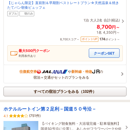
【じゃらん限定】直前割＆早期割ベストレートプラン☆天然温泉＆焼き
たてパン朝食ビュッフェ
ダブル
朝のみ
1泊
大人2名
合計(税込)
8,700
円～
1名
4,350円～
174
ポイントUP
8,700
スコア～
ポイント～
最大
500
円クーポン
クーポンGET
利用条件あり
往復航空券
や
新幹線・特急
の
宿泊＋交通がセットのプランをみる
すべての宿泊プランをみる（102件）
ホテルルートイン第２足利－国道５０号沿－
(751件)
4.1
【バイキング朝食無料・大浴場完備・駐車場無料】
国道50号沿に位置し、あしかがフラワーパークや佐