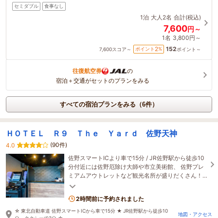
セミダブル
食事なし
1泊
大人2名
合計(税込)
7,600
円～
1名
3,800円～
152
2
ポイント
%
7,600
スコア～
ポイント～
往復航空券
の
宿泊＋交通がセットのプランをみる
すべての宿泊プランをみる（6件）
ＨＯＴＥＬ Ｒ９ Ｔｈｅ Ｙａｒｄ 佐野天神
(90件)
4.0
佐野スマートICより車で15分 / JR佐野駅から徒歩10
分付近には佐野厄除け大師や市立美術館、 佐野プレ
ミアムアウトレットなど観光名所が盛りだくさん！
観光からショッピングまで存分にお楽しみください♪
2時間前に予約されました
☆ 東北自動車道 佐野スマートICから車で15分 ★ JR佐野駅から徒歩10
地図・アクセス
分、タクシーで3分 ☆