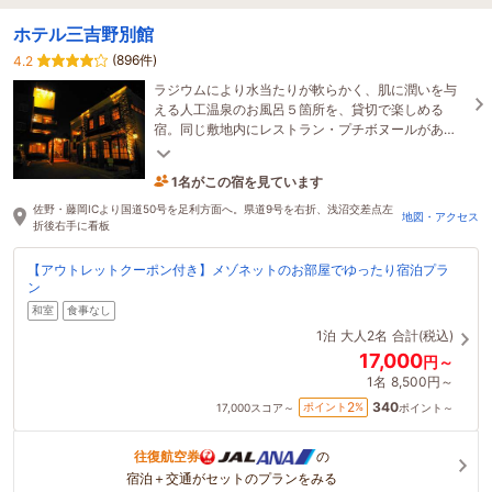
ホテル三吉野別館
(896件)
4.2
ラジウムにより水当たりが軟らかく、肌に潤いを与
える人工温泉のお風呂５箇所を、貸切で楽しめる
宿。同じ敷地内にレストラン・プチボヌールがあ
り、石窯料理をお楽しみ頂けます。全部屋有線無線
LAN完備。
1名がこの宿を見ています
3時間前に予約されました
佐野・藤岡ICより国道50号を足利方面へ。県道9号を右折、浅沼交差点左
地図・アクセス
折後右手に看板
【アウトレットクーポン付き】メゾネットのお部屋でゆったり宿泊プラ
ン
和室
食事なし
1泊
大人2名
合計(税込)
17,000
円～
1名
8,500円～
340
2
ポイント
%
17,000
スコア～
ポイント～
往復航空券
の
宿泊＋交通がセットのプランをみる