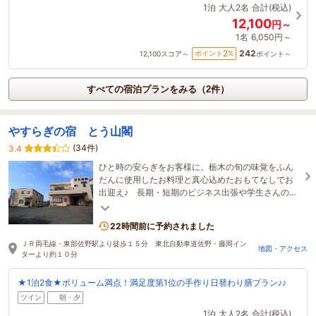
1泊
大人2名
合計(税込)
12,100
円～
1名
6,050円～
242
2
ポイント
%
12,100
スコア～
ポイント～
すべての宿泊プランをみる（2件）
やすらぎの宿 とう山閣
(34件)
3.4
ひと時の安らぎをお客様に。栃木の旬の味覚をふん
だんに使用したお料理と真心込めたおもてなしでお
出迎え♪ 長期・短期のビジネス出張や学生さんの合
宿などにどうぞご利用ください。
22時間前に予約されました
ＪＲ両毛線・東部佐野駅より徒歩１５分 東北自動車道佐野・藤岡イン
地図・アクセス
ターより約１０分
★1泊2食★ボリューム満点！満足度第1位の手作り日替わり膳プラン♪♪
ツイン
朝・夕
1泊
大人2名
合計(税込)