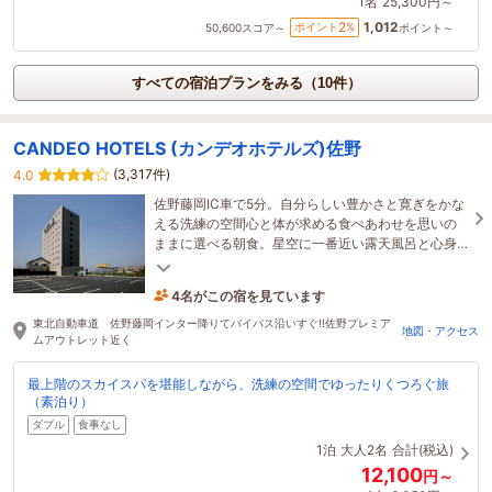
1名
25,300円～
1,012
2
ポイント
%
50,600
スコア～
ポイント～
すべての宿泊プランをみる（10件）
CANDEO HOTELS (カンデオホテルズ)佐野
(3,317件)
4.0
佐野藤岡IC車で5分。自分らしい豊かさと寛ぎをかな
える洗練の空間心と体が求める食べあわせを思いの
ままに選べる朝食。星空に一番近い露天風呂と心身
をととのえるサウナで心洗われる癒しをお愉しみく
ださい
4名がこの宿を見ています
28分前に予約されました
東北自動車道 佐野藤岡インター降りてバイパス沿いすぐ!!佐野プレミア
地図・アクセス
ムアウトレット近く
最上階のスカイスパを堪能しながら、洗練の空間でゆったりくつろぐ旅
（素泊り）
ダブル
食事なし
1泊
大人2名
合計(税込)
12,100
円～