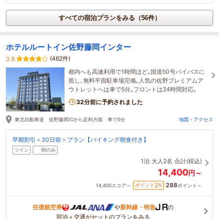
すべての宿泊プランをみる（56件）
ホテルルートイン佐野藤岡インター
(462件)
3.9
都内へも高速利用で1時間ほど｡国道50号バイパスに
面し､無料平面駐車場完備｡人気の佐野プレミアムア
ウトレットへは車で5分｡フロントは24時間対応｡
32分前に予約されました
東北自動車道 佐野藤岡ICから足利方面 車で5分
地図・アクセス
早期割引＜30日前＞プラン【バイキング朝食付き】
ツイン
朝のみ
1泊
大人2名
合計(税込)
14,400
円～
288
2
ポイント
%
14,400
スコア～
ポイント～
往復航空券
や
新幹線・特急
の
宿泊＋交通がセットのプランをみる