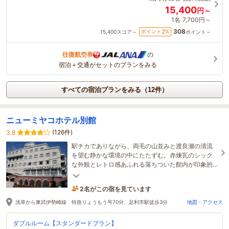
15,400
円～
1名
7,700円～
308
2
ポイント
%
15,400
スコア～
ポイント～
往復航空券
の
宿泊＋交通がセットのプランをみる
すべての宿泊プランをみる（12件）
ニューミヤコホテル別館
(126件)
3.8
駅チカでありながら、両毛の山並みと渡良瀬の清流
を望む静かな環境の中にたたずむ。赤煉瓦のシック
な外観とレトロ感あふれる落ちついた館内が印象的
なホテルです。
2名がこの宿を見ています
7時間前に予約されました
浅草から東武伊勢崎線 特急りょうもう号70分、足利市駅徒歩3分
地図・アクセス
ダブルルーム【スタンダードプラン】