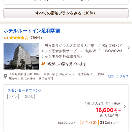
すべての宿泊プランをみる（16件）
ホテルルートイン足利駅前
(764件)
4.1
・男女別ラジウム人工温泉大浴場・ご宿泊者様バイ
キング朝食無料サービス♪・無料Wi-Fi・WOWOW3
チャンネル無料視聴可能♪
1名がこの宿を見ています
3時間前に予約されました
ＪＲ足利駅徒歩約500ｍ 足利市駅より徒歩1㎞（一部送迎有り） 館林
地図・アクセス
駅からも車で約16㎞ 素泊まり可
スタンダードプラン♪
ツイン
朝のみ
1泊
大人2名
合計(税込)
16,600
円～
1名
8,300円～
332
2
ポイント
%
16,600
スコア～
ポイント～