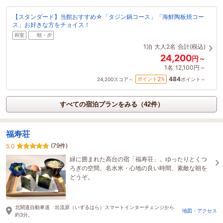
【スタンダード】当館おすすめ☆「タジン鍋コース」「海鮮陶板焼コー
ス」お好きな方をチョイス！
和室
朝・夕
1泊
大人2名
合計(税込)
24,200
円～
1名
12,100円～
484
2
ポイント
%
24,200
スコア～
ポイント～
すべての宿泊プランをみる（42件）
福寿荘
(79件)
5.0
緑に囲まれた高台の宿「福寿荘」。ゆったりとくつ
ろぎの空間。名水米・心地の良い時間、素敵な朝を
どうぞ。
北関道自動車道 出流原（いずるはら）スマートインターチェンジから
地図・アクセス
約3分。