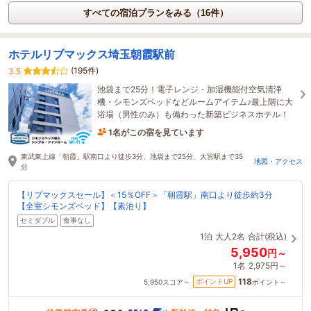
すべての宿泊プランをみる（16件）
ホテルリブマックス埼玉朝霞駅前
(195件)
3.5
池袋まで25分！電子レンジ・加湿機能付空気清浄
機・シモンズベッドなどルームアイテム♪最上階に大
浴場（男性のみ）も備わった新築ビジネスホテル！
1名がこの宿を見ています
28分前に予約されました
東武東上線「朝霞」駅南口より徒歩3分、池袋まで25分、大宮駅まで35
地図・アクセス
分
【リブマックスセール】＜15％OFF＞「朝霞駅」南口より徒歩約3分
【全室シモンズベッド】【素泊り】
セミダブル
食事なし
1泊
大人2名
合計(税込)
5,950
円～
1名
2,975円～
118
ポイントUP
5,950
スコア～
ポイント～