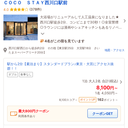
ＣＯＣＯ ＳＴＡＹ西川口駅前
(378件)
4.0
大浴場がリニューアルして人工温泉になりました★
西川口駅徒歩2分、コンビニまで30秒！◎全室禁煙
◎ラウンジには漫画やシェアキッチンもあるリノベ
ーションデザインホテル★
4名がこの宿を見ています
たった今予約されました
西川口駅西口から徒歩約2分 その他【東京駅25分 大宮駅18分 さい
地図・アクセス
たまスーパーアリーナ20分】
駅から2分【素泊まり】スタンダードプラン♪東京・大宮にアクセス抜
群！！
ダブル
食事なし
1泊
大人2名
合計(税込)
8,100
円～
1名
4,050円～
162
ポイントUP
8,100
スコア～
ポイント～
最大
800
円クーポン
クーポンGET
利用条件あり