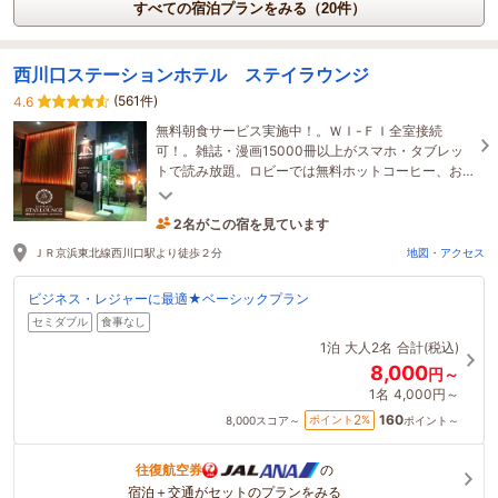
すべての宿泊プランをみる（20件）
西川口ステーションホテル ステイラウンジ
(561件)
4.6
無料朝食サービス実施中！。ＷＩ-ＦＩ全室接続
可！。雑誌・漫画15000冊以上がスマホ・タブレッ
トで読み放題。ロビーでは無料ホットコーヒー、お
部屋では無料のドリップコーヒー・ミネラルウォー
ターを完備！
2名がこの宿を見ています
6時間前に予約されました
ＪＲ京浜東北線西川口駅より徒歩２分
地図・アクセス
ビジネス・レジャーに最適★ベーシックプラン
セミダブル
食事なし
1泊
大人2名
合計(税込)
8,000
円～
1名
4,000円～
160
2
ポイント
%
8,000
スコア～
ポイント～
往復航空券
の
宿泊＋交通がセットのプランをみる