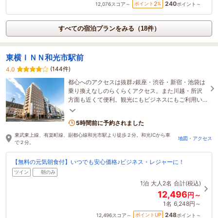
240
2
ポイント
%
12,076
スコア～
ポイント～
すべての宿泊プランをみる（18件）
東横ＩＮＮ和光市駅前
(144件)
4.0
都心へのアクセスは抜群♪銀座・渋谷・新宿・池袋は
乗り換えなしのらくらくアクセス。また川越・所沢
方面も近くて便利。観光にもビジネスにもご利用い
ただけます。
5時間前に予約されました
東武東上線、有楽町線、副都心線和光市駅より徒歩２分。和光ICから車
地図・アクセス
で２分。
【無料の元気朝食付】いつでも安心価格♪ビジネス・レジャーに！
ツイン
朝のみ
1泊
大人2名
合計(税込)
12,496
円～
1名
6,248円～
248
ポイントUP
12,496
スコア～
ポイント～