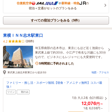
往復航空券
や
新幹線・特急
の
宿泊＋交通がセットのプランをみる
すべての宿泊プランをみる（9件）
東横ＩＮＮ志木駅東口
(26件)
4.2
埼玉県南部の志木市は、東京にもほど近く池袋から
東武東上線で約30分。小江戸で有名な川越にも30分
なので、ビジネスにもレジャーにも大変便利です。
5時間前に予約されました
東武東上線志木駅東口から徒歩3分
地図・アクセス
ファミリー・推し活・スポーツ観戦【朝食・アメニティ無料】コスパ最
強！
ツイン
朝のみ
1泊
大人2名
合計(税込)
12,076
円～
1名
6,038円～