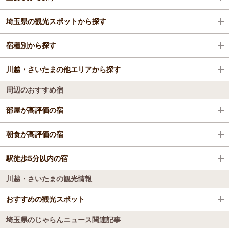
埼玉県の観光スポットから探す
川口駅
宿種別から探す
西川口駅
さいたまスーパーアリーナ
川越・さいたまの他エリアから探す
和光市駅
鉄道博物館
ビジネスホテル
周辺のおすすめ宿
東川口駅
埼玉スタジアム2002
格安ホテル
川越・所沢
部屋が高評価の宿
蕨駅
武蔵一宮氷川神社
上尾
パレスホテル大宮
朝食が高評価の宿
朝霞台駅
ソニックシティ
さいたま
パレスホテル大宮
駅徒歩5分以内の宿
レフ大宮 by ベッセルホテルズ【大浴場・サウナ完
朝霞駅
蔵造りの町並み
備】
川越・さいたまの観光情報
パレスホテル大宮
レフ大宮 by ベッセルホテルズ【大浴場・サウナ完
戸田公園駅
時の鐘
川越東武ホテル
備】
おすすめの観光スポット
レフ大宮 by ベッセルホテルズ【大浴場・サウナ完
北朝霞駅
大宮公園
川越第一ホテル
埼玉県のじゃらんニュース関連記事
備】
イージーステイ大宮
おふろの王様和光店