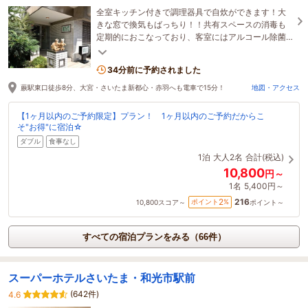
全室キッチン付きで調理器具で自炊ができます！大
きな窓で換気もばっちり！！共有スペースの消毒も
定期的におこなっており、客室にはアルコール除菌
スプレーもあるので、安心してお越し下さい☆
34分前に予約されました
蕨駅東口徒歩8分、大宮・さいたま新都心・赤羽へも電車で15分！
地図・アクセス
【1ヶ月以内のご予約限定】プラン！ 1ヶ月以内のご予約だからこ
そ"お得"に宿泊☆
ダブル
食事なし
1泊
大人2名
合計(税込)
10,800
円～
1名
5,400円～
216
2
ポイント
%
10,800
スコア～
ポイント～
すべての宿泊プランをみる（66件）
スーパーホテルさいたま・和光市駅前
(642件)
4.6