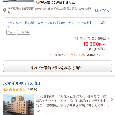
36分前に予約されました
JR武蔵野線北朝霞駅西口から徒歩1分 東武東上線朝霞台駅北口から徒歩3
地図・アクセス
分
ファミリー・推し活・スポーツ観戦【朝食・アメニティ無料】コスパ最
強！
ツイン
朝のみ
1泊
大人2名
合計(税込)
12,390
円～
1名
6,195円～
246
2
ポイント
%
12,390
スコア～
ポイント～
すべての宿泊プランをみる（18件）
スマイルホテル川口
(890件)
4.0
ＪＲ川口駅東口より北へ徒歩約3分。都内まで一駅♪
浦和や大宮へもアクセス◎【駐車場は完全予約制】
15台、1000円/泊癒しの無料大浴場（男女入替制）
全館Ｗｉ－Ｆi、有線ＬＡＮも有。コンビニ1分。