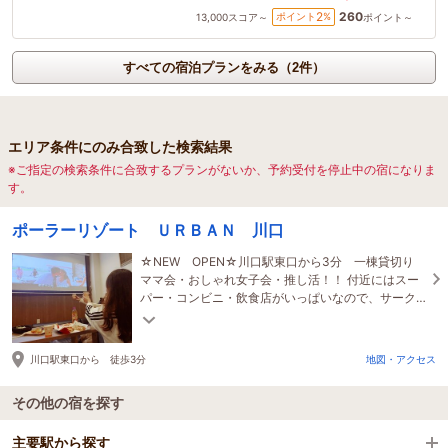
260
2
ポイント
%
13,000
スコア～
ポイント～
すべての宿泊プランをみる（2件）
エリア条件にのみ合致した検索結果
※ご指定の検索条件に合致するプランがないか、予約受付を停止中の宿になりま
す。
ポーラーリゾート ＵＲＢＡＮ 川口
☆NEW OPEN☆川口駅東口から3分 一棟貸切り
ママ会・おしゃれ女子会・推し活！！ 付近にはスー
パー・コンビニ・飲食店がいっぱいなので、サーク
ルの集まりや・同期の集まりにもってこいです。
川口駅東口から 徒歩3分
地図・アクセス
その他の宿を探す
主要駅から探す