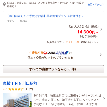
蕨駅より徒歩２分、大宮駅・さいたま新都心駅・赤羽駅へも15分程度で
地図・アクセス
移動可！
【10日前からのご予約がお得】早期割引プラン＜朝食付き＞
ダブル
朝のみ
1泊
大人2名
合計(税込)
14,600
円～
1名
7,300円～
292
2
ポイント
%
14,600
スコア～
ポイント～
往復航空券
の
宿泊＋交通がセットのプランをみる
すべての宿泊プランをみる（3件）
東横ＩＮＮ川口駅前
(46件)
4.0
2019年1月、埼玉県川口市に東横インがオープンしま
した。東京方面にも、埼玉大宮方面にもアクセスが
便利なJR川口駅が最寄り！安心・快適・清潔なお部