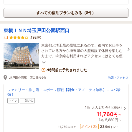
すべての宿泊プランをみる（8件）
東横ＩＮＮ埼玉戸田公園駅西口
(192件)
4.1
東京都と埼玉県の県境にあるので、都内でお仕事を
されている方から埼玉県の大型施設で休日を楽しむ
方まで、埼京線を利用すればアクセスにはとても便
利！
7時間前に予約されました
JR戸田公園駅 西口徒歩9分
地図・アクセス
ファミリー・推し活・スポーツ観戦【朝食・アメニティ無料】コスパ最
強！
ツイン
朝のみ
1泊
大人2名
合計(税込)
11,760
円～
1名
5,880円～
234
2
ポイント
%
11,760
スコア～
ポイント～