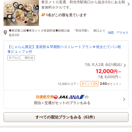
東京メトロ直通、和光市駅南口から徒歩3分にある朝
食無料ホテルです。
1名がこの宿を見ています
27分前に予約されました
●東武東上線●東京メトロ有楽町線●副都心線 『和光市駅』 南口より
地図・アクセス
徒歩3分
【じゃらん限定】直前割＆早期割ベストレートプラン☆焼きたてパン朝
食ビュッフェ付
ダブル
朝のみ
1泊
大人2名
合計(税込)
12,000
円～
1名
6,000円～
240
2
ポイント
%
12,000
スコア～
ポイント～
往復航空券
の
宿泊＋交通がセットのプランをみる
すべての宿泊プランをみる（61件）