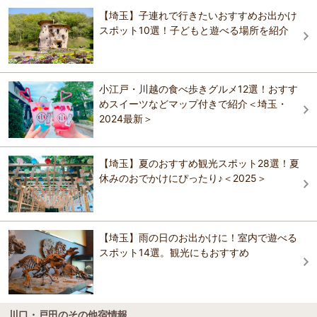
3.6
南鳩ケ谷駅
羊山公園の芝桜
【埼玉】子連れで行きたいおすすめお出かけ
川越第一ホテル
川越東武ホテル
和光店の大浴場には、地下1,500mから湧出した美人の湯といわれる自
スポット10選！子どもと遊べる場所を紹介
掬水亭（プリンスホテルズ＆リゾーツ）
家源泉や、高濃度炭酸温泉を9種のお風呂を体験することができます。
川口元郷駅
さいたま市大宮盆栽美術館
中でも露天風呂の高濃度炭酸温泉は、自家源泉と高濃度炭酸温泉のハ
川越東武ホテル
イブリッド。療養泉と同濃度の炭酸泉になっているので、疲労回復や
イージーステイ大宮
ホテルニュー埼玉
美肌、関節痛の緩和などの効果が期待できます。 ほかにも露天風呂に
北戸田駅
は、色違いの陶器製で楕円形の湯船が3つ並ぶつぼ湯温泉や41～42℃
小江戸・川越の食べ歩きグルメ12選！おすす
イージーステイ大宮
に設定されたあつ湯温泉、湯船につかりつつ寝ころべる寝ころび温泉
めスイーツなどマップ付きで紹介＜埼玉・
掬水亭（プリンスホテルズ＆リゾーツ）
があります。「KamakuLounge（かまくらうんじ）」は、白とブルー
ロイヤルパインズホテル浦和
2024最新＞
を基調とした北欧の森を思わせる非日常のリラックススペースで、カ
フェを併設した8つのゾーンがあり、お気に入りの場所で休息、読書、
掬水亭（プリンスホテルズ＆リゾーツ）
ロイヤルパインズホテル浦和
リモートワークと自由に過ごすことができます。 Wi-Fiも完備した半個
ホテルアークワン 大宮・中浦和駅前（旧 プラザホ
【埼玉】夏のおすすめ観光スポット28選！夏
室スペース「ワーキングポッド」に、白いドーム型テントの「かまく
テル浦和）
ら」、床暖房に控えめの照明を備えた女性専用エリア「ホットエリ
休みのおでかけにぴったり♪＜2025＞
ホテルニュー埼玉
ア」など、最高のくつろぎ空間でゆったりとお寛ぎください。
川越プリンスホテル
川越プリンスホテル
おすすめの観光スポットガイドを見る
ホテルトレンド大宮
天然温泉 スーパーホテルPremierさいたま・大宮駅
【埼玉】雨の日のお出かけに！室内で遊べる
天然温泉 スーパーホテルPremierさいたま・大宮駅
東口
スポット14選。観光にもおすすめ
東口
アパホテル〈埼玉上尾駅前〉
アパホテル〈さいたま新都心駅北〉
HOTELメイン
川口・戸田のその他宿情報