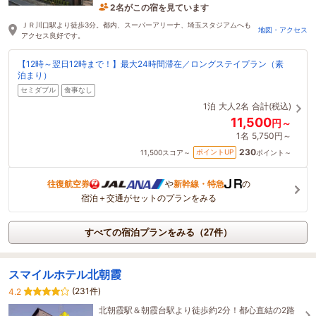
2名がこの宿を見ています
1時間前に予約されました
ＪＲ川口駅より徒歩3分。都内、スーパーアリーナ、埼玉スタジアムへも
地図・アクセス
アクセス良好です。
【12時～翌日12時まで！】最大24時間滞在／ロングステイプラン（素
泊まり）
セミダブル
食事なし
1泊
大人2名
合計(税込)
11,500
円～
1名
5,750円～
230
ポイントUP
11,500
スコア～
ポイント～
往復航空券
や
新幹線・特急
の
宿泊＋交通がセットのプランをみる
すべての宿泊プランをみる（27件）
スマイルホテル北朝霞
(231件)
4.2
北朝霞駅＆朝霞台駅より徒歩約2分！都心直結の2路