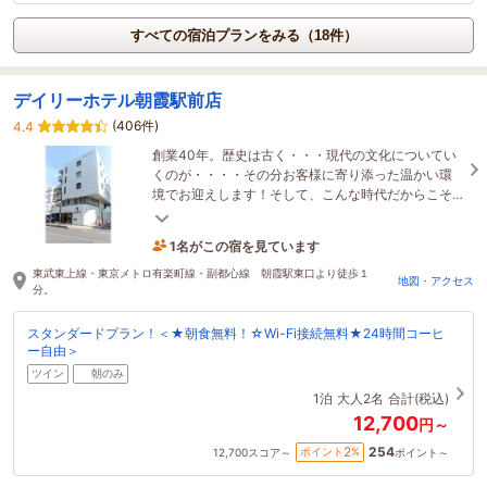
すべての宿泊プランをみる（18件）
デイリーホテル朝霞駅前店
(406件)
4.4
創業40年。歴史は古く・・・現代の文化についてい
くのが・・・・その分お客様に寄り添った温かい環
境でお迎えします！そして、こんな時代だからこそ
手作りの温かさを伝えます。
1名がこの宿を見ています
6時間前に予約されました
東武東上線・東京メトロ有楽町線・副都心線 朝霞駅東口より徒歩１
地図・アクセス
分。
スタンダードプラン！＜★朝食無料！☆Wi-Fi接続無料★24時間コーヒ
ー自由＞
ツイン
朝のみ
1泊
大人2名
合計(税込)
12,700
円～
254
2
ポイント
%
12,700
スコア～
ポイント～