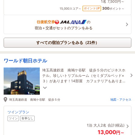
1名
7,500円～
300
ポイントUP
15,000
スコア～
ポイント～
往復航空券
の
宿泊＋交通がセットのプランをみる
すべての宿泊プランをみる（21件）
ワールド朝日ホテル
埼玉高速鉄道 南鳩ケ谷駅 徒歩５分のビジネスホ
テル。珍しいトリプルルーム（セミダブルベッド×
３）があります！14部屋 カフェテリアもありま
す。駐車場1Fに6台分完備です！
埼玉高速鉄道 南鳩ケ谷駅 徒歩５分
地図・アクセス
ツインプラン
ツイン
食事なし
1泊
大人2名
合計(税込)
13,000
円～