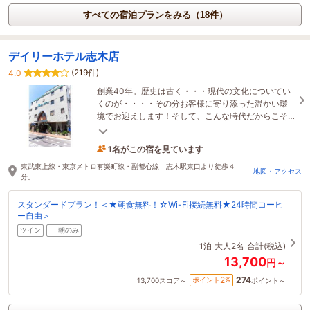
すべての宿泊プランをみる（18件）
デイリーホテル志木店
(219件)
4.0
創業40年。歴史は古く・・・現代の文化についてい
くのが・・・・その分お客様に寄り添った温かい環
境でお迎えします！そして、こんな時代だからこそ
手作りの温かさを伝えます。
1名がこの宿を見ています
20時間前に予約されました
東武東上線・東京メトロ有楽町線・副都心線 志木駅東口より徒歩４
地図・アクセス
分。
スタンダードプラン！＜★朝食無料！☆Wi-Fi接続無料★24時間コーヒ
ー自由＞
ツイン
朝のみ
1泊
大人2名
合計(税込)
13,700
円～
274
2
ポイント
%
13,700
スコア～
ポイント～