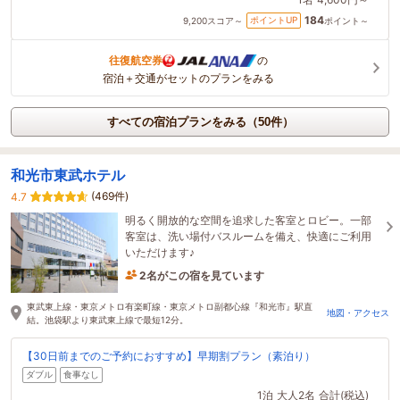
184
ポイントUP
9,200
スコア～
ポイント～
往復航空券
の
宿泊＋交通がセットのプランをみる
すべての宿泊プランをみる（50件）
和光市東武ホテル
(469件)
4.7
明るく開放的な空間を追求した客室とロビー。一部
客室は、洗い場付バスルームを備え、快適にご利用
いただけます♪
2名がこの宿を見ています
1時間前に予約されました
東武東上線・東京メトロ有楽町線・東京メトロ副都心線『和光市』駅直
地図・アクセス
結。池袋駅より東武東上線で最短12分。
【30日前までのご予約におすすめ】早期割プラン（素泊り）
ダブル
食事なし
1泊
大人2名
合計(税込)