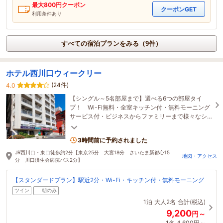
最大
800
円クーポン
クーポンGET
利用条件あり
すべての宿泊プランをみる（9件）
ホテル西川口ウィークリー
(24件)
4.0
【シングル～5名部屋まで】選べる6つの部屋タイ
プ！ Wi-Fi無料・全室キッチン付・無料モーニング
サービス付・ビジネスからファミリーまで様々なシ
ーンでご利用いただけるホテルです。
3時間前に予約されました
JR西川口・東口徒歩約2分【東京25分 大宮18分 さいたま新都心15
地図・アクセス
分 川口済生会病院バス2分】
【スタンダードプラン】駅近2分・Wi-Fi・キッチン付・無料モーニング
ツイン
朝のみ
1泊
大人2名
合計(税込)
9,200
円～
1名
4,600円～