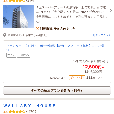
(34件)
4.4
埼玉スーパーアリーナの最寄駅「北与野駅」まで電
車で15分！「大宮駅」へも電車で15分と近いので、
埼玉観光にもおすすめです！無料の朝食もご用意し
ております！
5時間前に予約されました
JR埼京線北戸田駅東口から徒歩2分
地図・アクセス
ファミリー・推し活・スポーツ観戦【朝食・アメニティ無料】コスパ最
強！
ツイン
朝のみ
1泊
大人2名
合計(税込)
12,600
円～
1名
6,300円～
252
2
ポイント
%
12,600
スコア～
ポイント～
すべての宿泊プランをみる（18件）
ＷＡＬＬＡＢＹ ＨＯＵＳＥ
(117件)
4.4