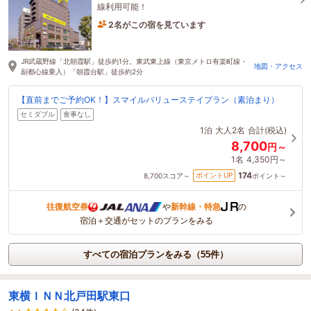
線利用可能！
2名がこの宿を見ています
29分前に予約されました
JR武蔵野線「北朝霞駅」徒歩約1分。東武東上線（東京メトロ有楽町線・
地図・アクセス
副都心線乗入）「朝霞台駅」徒歩約2分
【直前までご予約OK！】スマイルバリューステイプラン（素泊まり）
セミダブル
食事なし
1泊
大人2名
合計(税込)
8,700
円～
1名
4,350円～
174
ポイントUP
8,700
スコア～
ポイント～
往復航空券
や
新幹線・特急
の
宿泊＋交通がセットのプランをみる
すべての宿泊プランをみる（55件）
東横ＩＮＮ北戸田駅東口