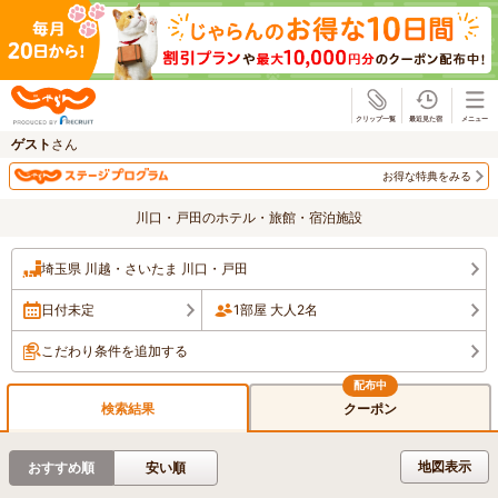
じゃらん
ゲスト
さん
お得な特典をみる
川口・戸田のホテル・旅館・宿泊施設
埼玉県 川越・さいたま 川口・戸田
日付未定
1部屋 大人2名
こだわり条件を追加する
検索結果
クーポン
地図表示
おすすめ順
安い順