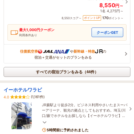
8,550
円～
1名
4,275円～
170
ポイントUP
8,550
スコア～
ポイント～
最大
1,000
円クーポン
クーポンGET
利用条件あり
往復航空券
や
新幹線・特急
の
宿泊＋交通がセットのプランをみる
すべての宿泊プランをみる（44件）
イーホテルワラビ
(1,161件)
4.0
JR蕨駅より徒歩2分。ビジネス利用やさいたまスーパ
ーアリーナ、観光の拠点としてもおすすめ。埼玉/川
口/蕨でホテルをお探しなら【イーホテルワラビ】
へ。イベントやレジャーに便利なビジネスホテルで
す。
5時間前に予約されました