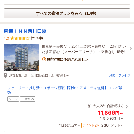
すべての宿泊プランをみる（18件）
東横ＩＮＮ西川口駅
(210件)
4.0
東京駅～乗換なし 25分!上野駅～乗換なし 20分!さい
たま新都心 （スーパーアリーナ）～ 乗換なし 15分!
6時間前に予約されました
JR京浜東北線「西川口駅西口」より徒歩３分
地図・アクセス
ファミリー・推し活・スポーツ観戦【朝食・アメニティ無料】コスパ最
強！
ツイン
朝のみ
1泊
大人2名
合計(税込)
11,866
円～
1名
5,933円～
236
2
ポイント
%
11,866
スコア～
ポイント～