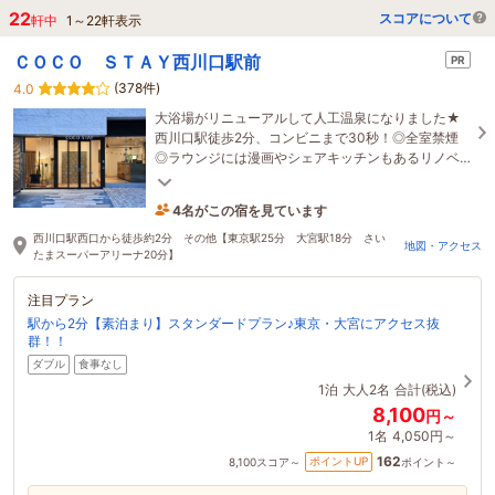
22
スコアについて
軒中
1
～
22
軒表示
ＣＯＣＯ ＳＴＡＹ西川口駅前
PR
(378件)
4.0
大浴場がリニューアルして人工温泉になりました★
西川口駅徒歩2分、コンビニまで30秒！◎全室禁煙
◎ラウンジには漫画やシェアキッチンもあるリノベ
ーションデザインホテル★
4名がこの宿を見ています
たった今予約されました
西川口駅西口から徒歩約2分 その他【東京駅25分 大宮駅18分 さい
地図・アクセス
たまスーパーアリーナ20分】
注目プラン
駅から2分【素泊まり】スタンダードプラン♪東京・大宮にアクセス抜
群！！
ダブル
食事なし
1泊
大人2名
合計(税込)
8,100
円～
1名
4,050円～
162
ポイントUP
8,100
スコア～
ポイント～