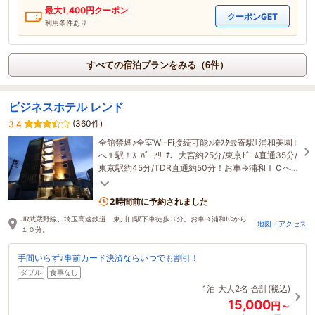
最大
1,400
円クーポン
クーポンGET
利用条件あり
すべての宿泊プランをみる（6件）
ビジネスホテル レンド
(360件)
3.4
全館禁煙♪全室Wi-Fi接続可能♪埼ｽﾀ最寄駅｢浦和美園｣
へ１駅！ｽｰﾊﾟｰｱﾘｰﾅ、大宮約25分/東京ﾄﾞｰﾑ直通35分/
東京駅約45分/TDR直通約50分！お車→浦和ＩＣへ約
10分！電車も車もｱｸｾｽ良好！！
2時間前に予約されました
JR武蔵野線、埼玉高速鉄道 東川口駅下車徒歩３分。お車→浦和ICから
地図・アクセス
１０分。
手間いらず♪事前カード決済ならいつでも割引！
ダブル
食事なし
1泊
大人2名
合計(税込)
15,000
円～