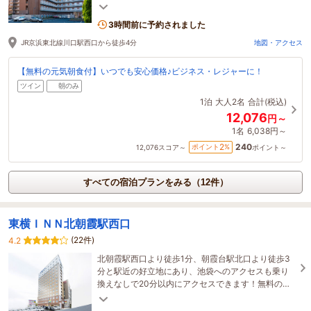
屋をリーズナブルな料金でご利用いただけます
3時間前に予約されました
JR京浜東北線川口駅西口から徒歩4分
地図・アクセス
【無料の元気朝食付】いつでも安心価格♪ビジネス・レジャーに！
ツイン
朝のみ
1泊
大人2名
合計(税込)
12,076
円～
1名
6,038円～
240
2
ポイント
%
12,076
スコア～
ポイント～
すべての宿泊プランをみる（12件）
東横ＩＮＮ北朝霞駅西口
(22件)
4.2
北朝霞駅西口より徒歩1分、朝霞台駅北口より徒歩3
分と駅近の好立地にあり、池袋へのアクセスも乗り
換えなしで20分以内にアクセスできます！無料の朝
食もご用意しております！