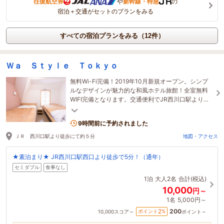
往復航空券
や
新幹線・特急
の
宿泊＋交通がセットのプランをみる
すべての宿泊プランをみる（12件）
Ｗａ Ｓｔｙｌｅ Ｔｏｋｙｏ
無料Wi-Fi完備！2019年10月新規オープン。シンプ
ルなデザインが魅力的な和風ホテル旅館！全室無料
WIFI完備となります。交通便利でJR西川口駅より徒
歩約5分★
9時間前に予約されました
ＪＲ 西川口駅より徒歩にて約５分
地図・アクセス
★素泊まり★ JR西川口駅西口より徒歩で5分！（通年）
セミダブル
食事なし
1泊
大人2名
合計(税込)
10,000
円～
1名
5,000円～
200
2
ポイント
%
10,000
スコア～
ポイント～