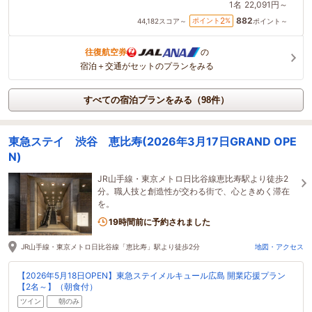
1名
22,091円～
882
2
ポイント
%
44,182
スコア～
ポイント～
往復航空券
の
宿泊＋交通がセットのプランをみる
すべての宿泊プランをみる（98件）
東急ステイ 渋谷 恵比寿(2026年3月17日GRAND OPE
N)
JR山手線・東京メトロ日比谷線恵比寿駅より徒歩2
分。職人技と創造性が交わる街で、心ときめく滞在
を。
19時間前に予約されました
JR山手線・東京メトロ日比谷線「恵比寿」駅より徒歩2分
地図・アクセス
【2026年5月18日OPEN】東急ステイメルキュール広島 開業応援プラン
【2名～】（朝食付）
ツイン
朝のみ