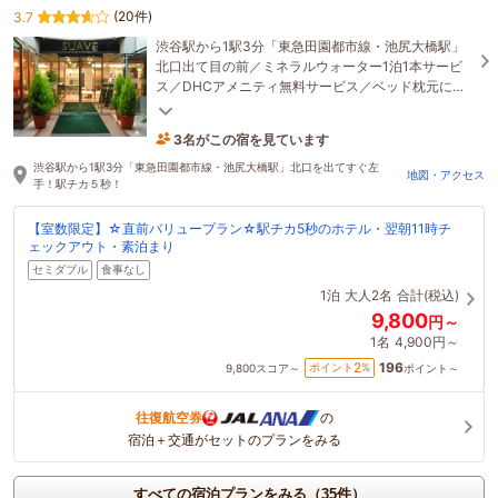
(20件)
3.7
渋谷駅から1駅3分「東急田園都市線・池尻大橋駅」
北口出て目の前／ミネラルウォーター1泊1本サービ
ス／DHCアメニティ無料サービス／ベッド枕元に
USBコンセントを全室完備/ホテル横並びにコンビ
ニ・カフェ
3名がこの宿を見ています
1時間前に予約されました
渋谷駅から1駅3分「東急田園都市線・池尻大橋駅」北口を出てすぐ左
地図・アクセス
手！駅チカ５秒！
【室数限定】☆直前バリュープラン☆駅チカ5秒のホテル・翌朝11時チ
ェックアウト・素泊まり
セミダブル
食事なし
1泊
大人2名
合計(税込)
9,800
円～
1名
4,900円～
196
2
ポイント
%
9,800
スコア～
ポイント～
往復航空券
の
宿泊＋交通がセットのプランをみる
すべての宿泊プランをみる（35件）