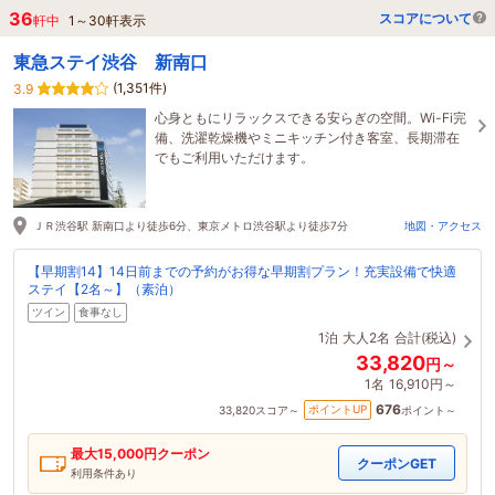
36
スコアについて
軒中
1
～
30
軒表示
東急ステイ渋谷 新南口
(1,351件)
3.9
心身ともにリラックスできる安らぎの空間。Wi-Fi完
備、洗濯乾燥機やミニキッチン付き客室、長期滞在
でもご利用いただけます。
ＪＲ渋谷駅 新南口より徒歩6分、東京メトロ渋谷駅より徒歩7分
地図・アクセス
【早期割14】14日前までの予約がお得な早期割プラン！充実設備で快適
ステイ【2名～】（素泊）
ツイン
食事なし
1泊
大人2名
合計(税込)
33,820
円～
1名
16,910円～
676
ポイントUP
33,820
スコア～
ポイント～
最大
15,000
円クーポン
クーポンGET
利用条件あり