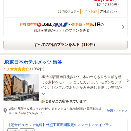
1名
17,850円～
714
2
ポイント
%
35,700
スコア～
ポイント～
往復航空券
や
新幹線・特急
の
宿泊＋交通がセットのプランをみる
すべての宿泊プランをみる（110件）
JR東日本ホテルメッツ 渋谷
(1,982件)
4.3
JR渋谷駅新南口徒歩4分。木のぬくもりや自然を感
じる素材をモチーフにしたカジュアルモダンなデザ
イン。シンプルであたたかみを感じる優しい空間が
「心地よい」時間を演出します。
2名がこの宿を見ています
2時間前に予約されました
JR渋谷駅新南改札より徒歩4分。東京メトロ・東急東横線・田園都市線・
地図・アクセス
京王線渋谷駅まで徒歩８分
【朝食ビュッフェ無料】外壁工事期間限定のスマートステイプラン
その他
朝のみ