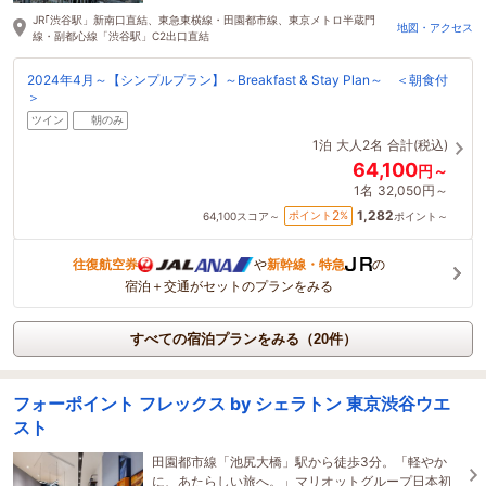
JR｢渋谷駅」新南口直結、東急東横線・田園都市線、東京メトロ半蔵門
地図・アクセス
線・副都心線「渋谷駅」C2出口直結
2024年4月～【シンプルプラン】～Breakfast & Stay Plan～ ＜朝食付
＞
ツイン
朝のみ
1泊
大人2名
合計(税込)
64,100
円～
1名
32,050円～
1,282
2
ポイント
%
64,100
スコア～
ポイント～
往復航空券
や
新幹線・特急
の
宿泊＋交通がセットのプランをみる
すべての宿泊プランをみる（20件）
フォーポイント フレックス by シェラトン 東京渋谷ウエ
スト
田園都市線「池尻大橋」駅から徒歩3分。「軽やか
に、あたらしい旅へ。」マリオットグループ日本初