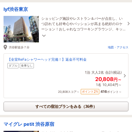
lyf渋谷東京
ショッピング施設やレストラン＆バーが点在し、い
つ訪れても好奇心やパッションが高まる絶好のロケ
ーション！おしゃれなコワーキングラウンジ、キッ
チン、コインランドリー、カフェなど施設も充実♪
渋谷駅徒歩７分
地図・アクセス
【全室ReFaシャワーヘッド完備！】返金不可料金
ダブル
食事なし
1泊
大人2名
合計(税込)
20,808
円～
1名
10,404円～
416
2
ポイント
%
20,808
スコア～
ポイント～
すべての宿泊プランをみる（36件）
マイグレ petit 渋谷原宿