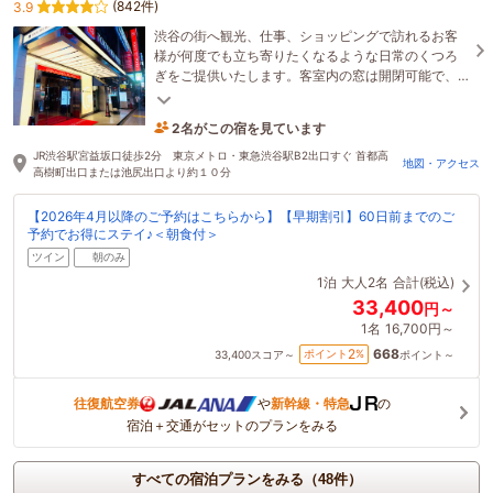
(842件)
3.9
渋谷の街へ観光、仕事、ショッピングで訪れるお客
様が何度でも立ち寄りたくなるような日常のくつろ
ぎをご提供いたします。客室内の窓は開閉可能で、
自動チェックイン機も設置しています。
2名がこの宿を見ています
2時間前に予約されました
JR渋谷駅宮益坂口徒歩2分 東京メトロ・東急渋谷駅B2出口すぐ 首都高
地図・アクセス
高樹町出口または池尻出口より約１０分
【2026年4月以降のご予約はこちらから】【早期割引】60日前までのご
予約でお得にステイ♪＜朝食付＞
ツイン
朝のみ
1泊
大人2名
合計(税込)
33,400
円～
1名
16,700円～
668
2
ポイント
%
33,400
スコア～
ポイント～
往復航空券
や
新幹線・特急
の
宿泊＋交通がセットのプランをみる
すべての宿泊プランをみる（48件）