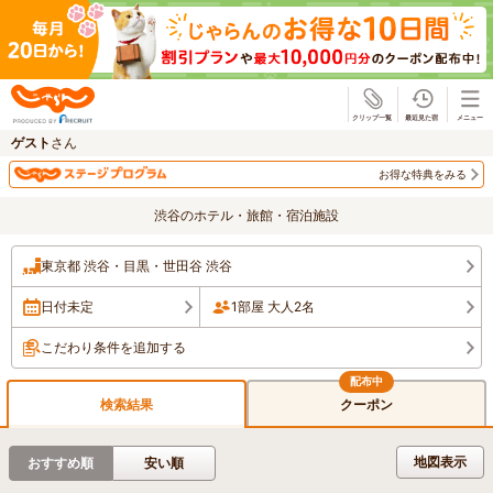
じゃらん
ゲスト
さん
お得な特典をみる
渋谷のホテル・旅館・宿泊施設
東京都 渋谷・目黒・世田谷 渋谷
日付未定
1部屋 大人2名
こだわり条件を追加する
検索結果
クーポン
地図表示
おすすめ順
安い順