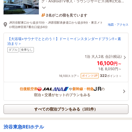
グ・AndroidTV導入・ラウンジサービス(有料)大浴場
内ヒーリングミュージック導入しました！
2名がこの宿を見ています
3時間前に予約されました
JR渋谷駅東口から徒歩10分・JR原宿駅表参道口から徒歩9分・東京メト
地図・アクセス
ロ明治神宮前7番出口徒歩6分
【大浴場×サウナでととのう！】ドーミーインスタンダードプラン!!＜素
泊まり＞
ダブル
食事なし
1泊
大人2名
合計(税込)
16,100
円～
1名
8,050円～
322
ポイントUP
16,100
スコア～
ポイント～
往復航空券
や
新幹線・特急
の
宿泊＋交通がセットのプランをみる
すべての宿泊プランをみる（101件）
渋谷東急REIホテル