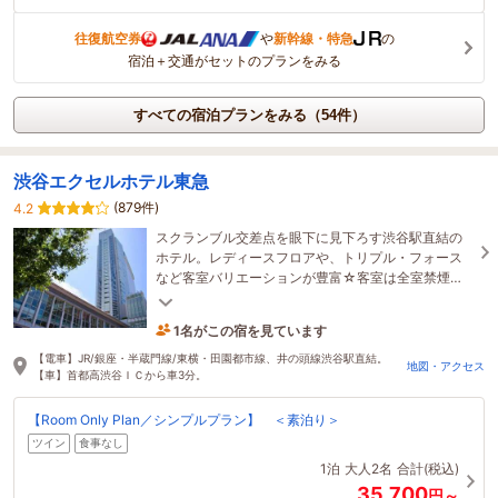
往復航空券
や
新幹線・特急
の
宿泊＋交通がセットのプランをみる
すべての宿泊プランをみる（54件）
渋谷エクセルホテル東急
(879件)
4.2
スクランブル交差点を眼下に見下ろす渋谷駅直結の
ホテル。レディースフロアや、トリプル・フォース
など客室バリエーションが豊富☆客室は全室禁煙で
す。
1名がこの宿を見ています
11時間前に予約されました
【電車】JR/銀座・半蔵門線/東横・田園都市線、井の頭線渋谷駅直結。
地図・アクセス
【車】首都高渋谷ＩＣから車3分。
【Room Only Plan／シンプルプラン】 ＜素泊り＞
ツイン
食事なし
1泊
大人2名
合計(税込)
35,700
円～