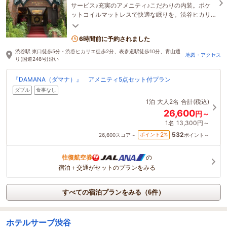
サービス♪充実のアメニティ♪こだわりの内装。ポケ
ットコイルマットレスで快適な眠りを。渋谷ヒカリ
エ徒歩2分、渋谷の中でも青山寄り安心の静穏な立地
◎
6時間前に予約されました
渋谷駅 東口徒歩5分・渋谷ヒカリエ徒歩2分、表参道駅徒歩10分、青山通
地図・アクセス
り(国道246号)沿い
『DAMANA（ダマナ）』 アメニティ5点セット付プラン
ダブル
食事なし
1泊
大人2名
合計(税込)
26,600
円～
1名
13,300円～
532
2
ポイント
%
26,600
スコア～
ポイント～
往復航空券
の
宿泊＋交通がセットのプランをみる
すべての宿泊プランをみる（6件）
ホテルサーブ渋谷