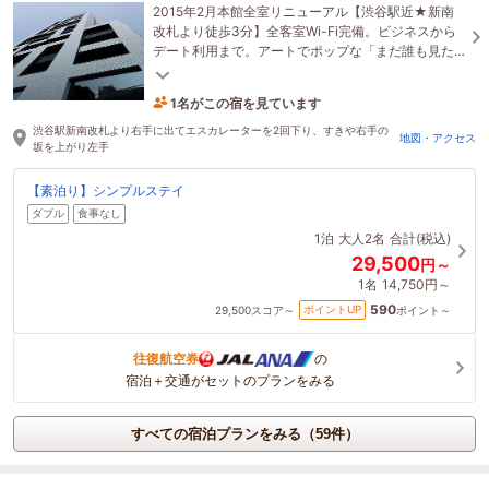
2015年2月本館全室リニューアル【渋谷駅近★新南
改札より徒歩3分】全客室Wi-Fi完備。ビジネスから
デート利用まで。アートでポップな「まだ誰も見た
ことのない、渋谷」を発信するデザインホテル。
1名がこの宿を見ています
18時間前に予約されました
渋谷駅新南改札より右手に出てエスカレーターを2回下り、すきや右手の
地図・アクセス
坂を上がり左手
【素泊り】シンプルステイ
ダブル
食事なし
1泊
大人2名
合計(税込)
29,500
円～
1名
14,750円～
590
ポイントUP
29,500
スコア～
ポイント～
往復航空券
の
宿泊＋交通がセットのプランをみる
すべての宿泊プランをみる（59件）