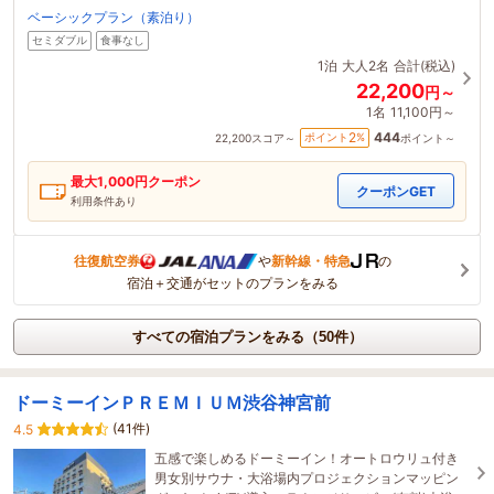
ベーシックプラン（素泊り）
セミダブル
食事なし
1泊
大人2名
合計(税込)
22,200
円～
1名
11,100円～
444
2
ポイント
%
22,200
スコア～
ポイント～
最大
1,000
円クーポン
クーポンGET
利用条件あり
往復航空券
や
新幹線・特急
の
宿泊＋交通がセットのプランをみる
すべての宿泊プランをみる（50件）
ドーミーインＰＲＥＭＩＵＭ渋谷神宮前
(41件)
4.5
五感で楽しめるドーミーイン！オートロウリュ付き
男女別サウナ・大浴場内プロジェクションマッピン