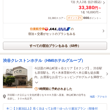
1泊
大人2名
合計(税込)
33,380
円～
1名
16,690円～
666
2
ポイント
%
33,380
スコア～
ポイント～
往復航空券
の
宿泊＋交通がセットのプランをみる
すべての宿泊プランをみる（68件）
渋谷クレストンホテル（HMIホテルグループ）
今話題の神山町富ヶ谷エリア【オクシブ】。渋谷駅
も原宿駅も、代々木体育館や代々木公園も徒歩圏
内。お洒落なお店でショッピングやグルメを満喫で
きます。全室シモンズ社製のベッド。無線ＬＡＮ完
備（無料）
1時間前に予約されました
渋谷駅ハチ公口より文化村通りをＮＨＫ方面へ直進、神山町東の信号を
地図・アクセス
右折し、３０ｍ先左手。
☆〇【３連泊以上】長く泊まってお得！ゆったり連泊プラン（朝食付