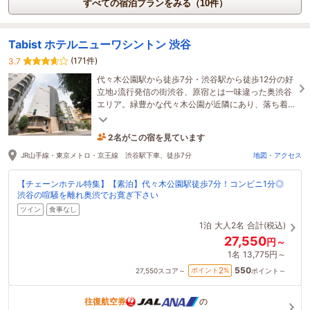
すべての宿泊プランをみる（10件）
Tabist ホテルニューワシントン 渋谷
(171件)
3.7
代々木公園駅から徒歩7分・渋谷駅から徒歩12分の好
立地♪流行発信の街渋谷、原宿とは一味違った奥渋谷
エリア。緑豊かな代々木公園が近隣にあり、落ち着
きのある静かな環境に立地しています！
2名がこの宿を見ています
6時間前に予約されました
JR山手線・東京メトロ・京王線 渋谷駅下車、徒歩7分
地図・アクセス
【チェーンホテル特集】【素泊】代々木公園駅徒歩7分！コンビニ1分◎
渋谷の喧騒を離れ奥渋でお寛ぎ下さい
ツイン
食事なし
1泊
大人2名
合計(税込)
27,550
円～
1名
13,775円～
550
2
ポイント
%
27,550
スコア～
ポイント～
往復航空券
の