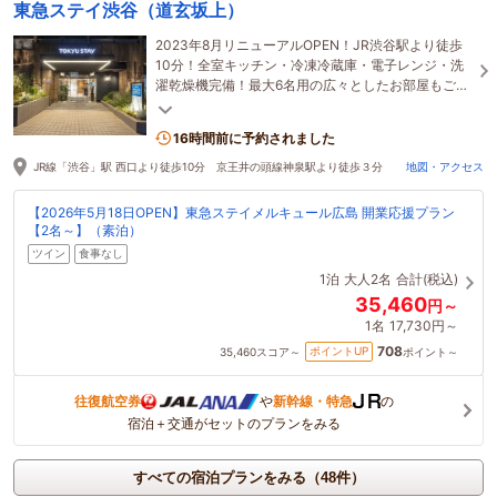
東急ステイ渋谷（道玄坂上）
2023年8月リニューアルOPEN！JR渋谷駅より徒歩
10分！全室キッチン・冷凍冷蔵庫・電子レンジ・洗
濯乾燥機完備！最大6名用の広々としたお部屋もご用
意しております。
16時間前に予約されました
JR線「渋谷」駅 西口より徒歩10分 京王井の頭線神泉駅より徒歩３分
地図・アクセス
【2026年5月18日OPEN】東急ステイメルキュール広島 開業応援プラン
【2名～】（素泊）
ツイン
食事なし
1泊
大人2名
合計(税込)
35,460
円～
1名
17,730円～
708
ポイントUP
35,460
スコア～
ポイント～
往復航空券
や
新幹線・特急
の
宿泊＋交通がセットのプランをみる
すべての宿泊プランをみる（48件）