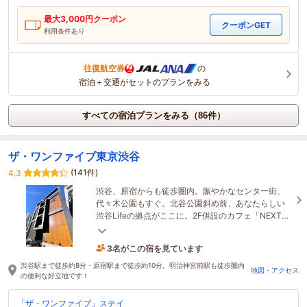
最大
3,000
円クーポン
クーポンGET
利用条件あり
往復航空券
の
宿泊＋交通がセットのプランをみる
すべての宿泊プランをみる（86件）
ザ・ワンファイブ東京渋谷
(141件)
4.3
渋谷、原宿からも徒歩圏内。賑やかなセンター街、
代々木公園もすぐ。北谷公園斜め前、あなたらしい
渋谷Lifeの拠点がここに。2F併設のカフェ「NEXT
DOOR」では焼き立てパニーニやスイーツが召し上
がれます。
3名がこの宿を見ています
20分前に予約されました
渋谷駅まで徒歩約8分・原宿駅まで徒歩約10分。明治神宮前駅も徒歩圏内
地図・アクセス
の便利な好立地です！
「ザ・ワンファイブ」ステイ