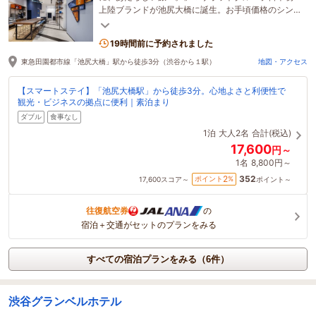
上陸ブランドが池尻大橋に誕生。お手頃価格のシン
プルで快適なお部屋をご用意しております。
19時間前に予約されました
東急田園都市線「池尻大橋」駅から徒歩3分（渋谷から１駅）
地図・アクセス
【スマートステイ】「池尻大橋駅」から徒歩3分。心地よさと利便性で
観光・ビジネスの拠点に便利｜素泊まり
ダブル
食事なし
1泊
大人2名
合計(税込)
17,600
円～
1名
8,800円～
352
2
ポイント
%
17,600
スコア～
ポイント～
往復航空券
の
宿泊＋交通がセットのプランをみる
すべての宿泊プランをみる（6件）
渋谷グランベルホテル