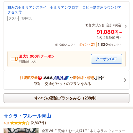
和みのセルリアンステイ セルリアンフロア ロビー階専用ラウンジア
クセス付
ダブル
食事なし
1泊
大人2名
合計(税込)
91,080
円～
1名
45,540円～
1,820
2
ポイント
%
91,080
スコア～
ポイント～
最大
5,000
円クーポン
クーポンGET
利用条件あり
往復航空券
や
新幹線・特急
の
宿泊＋交通がセットのプランをみる
すべての宿泊プランをみる（238件）
サクラ・フルール青山
(2,807件)
4.0
全室Wi-Fi完備！お一人様1日1本ミネラルウォーター