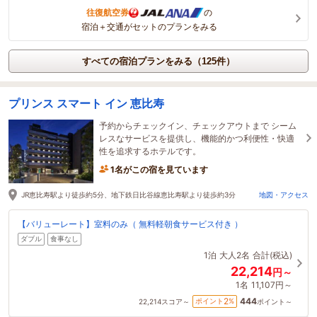
往復航空券
の
宿泊＋交通がセットのプランをみる
すべての宿泊プランをみる（125件）
プリンス スマート イン 恵比寿
予約からチェックイン、チェックアウトまで シーム
レスなサービスを提供し、機能的かつ利便性・快適
性を追求するホテルです。
1名がこの宿を見ています
JR恵比寿駅より徒歩約5分、地下鉄日比谷線恵比寿駅より徒歩約3分
地図・アクセス
【バリューレート】室料のみ（ 無料軽朝食サービス付き ）
ダブル
食事なし
1泊
大人2名
合計(税込)
22,214
円～
1名
11,107円～
444
2
ポイント
%
22,214
スコア～
ポイント～