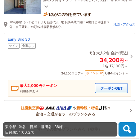
家で心ほどけるひとときを。
1名がこの宿を見ています
JR渋谷駅（ハチ公口）より徒歩7分、地下鉄半蔵門線３A出口より徒歩6
地図・アクセス
分。京王電鉄井の頭線神泉駅徒歩5分。
Early Bird 30
ツイン
食事なし
1泊
大人2名
合計(税込)
34,200
円～
1名
17,100円～
684
ポイントUP
34,200
スコア～
ポイント～
最大
2,000
円クーポン
クーポンGET
利用条件あり
往復航空券
や
新幹線・特急
の
宿泊＋交通がセットのプランをみる
東京都
渋谷・目黒・世田谷
36軒
すべての宿泊プランをみる（49件）
日付未定
大人2名