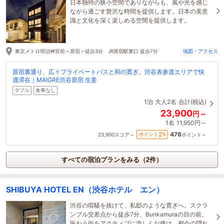
日本独特の狭小空間でありながらも、風や光を感じ
ながら過ごす贅沢な時間を提供します。日本の美意
識と文化を深く楽しめる空間を提供します。
東京メトロ明治神宮前＜原宿＞徒歩3分 JR原宿駅東口 徒歩7分
地図・アクセス
原宿裏通り、広々プライベートバスと和の寛ぎ。渋谷表参道エリアで快
適滞在｜MAIGRE渋谷原宿 生姜
ダブル
食事なし
1泊
大人2名
合計(税込)
23,900
円～
1名
11,950円～
478
2
ポイント
%
23,900
スコア～
ポイント～
すべての宿泊プランをみる（2件）
SHIBUYA HOTEL EN（渋谷ホテル エン）
渋谷の喧騒を抜けて、私邸のような寛ぎへ。スクラ
ンブル交差点から徒歩7分、Bunkamuraの目の前。
賑わう街をアクティブに楽しんだ後は、都会の隠れ