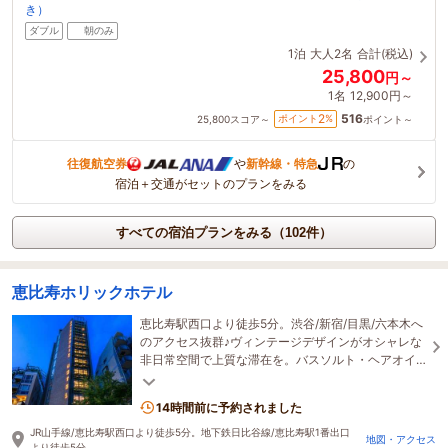
き）
ダブル
朝のみ
1泊
大人2名
合計(税込)
25,800
円～
1名
12,900円～
516
2
ポイント
%
25,800
スコア～
ポイント～
往復航空券
や
新幹線・特急
の
宿泊＋交通がセットのプランをみる
すべての宿泊プランをみる（102件）
恵比寿ホリックホテル
恵比寿駅西口より徒歩5分。渋谷/新宿/目黒/六本木へ
のアクセス抜群♪ヴィンテージデザインがオシャレな
非日常空間で上質な滞在を。バスソルト・ヘアオイ
ルなど豊富なアメニティや軽朝食も無料で♪
14時間前に予約されました
JR山手線/恵比寿駅西口より徒歩5分。地下鉄日比谷線/恵比寿駅1番出口
地図・アクセス
より徒歩5分。