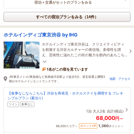
宿泊＋交通がセットのプランをみる
すべての宿泊プランをみる（14件）
ホテルインディゴ東京渋谷 by IHG
ホテルインディゴ東京渋谷は、クリエイティビティ
を刺激する渋谷カルチャーの発信地。多様性を讃
え、芸術性に溢れたこの街の魅力を館内のあちこち
に散りばめ、アップデートされたホテル体験へと導
きます。
1名がこの宿を見ています
JR/東京メトロ/東急線など各路線渋谷駅より徒歩5分。道玄坂通上層階3
地図・アクセス
階がホテルメインエントランスです。
【食事なしならこちら】渋谷を再発見・ホテルステイを満喫する フレキ
シブルプラン (素泊り)
ツイン
食事なし
1泊
大人2名
合計(税込)
68,000
円～
1,360
ポイントUP
68,000
スコア～
ポイント～