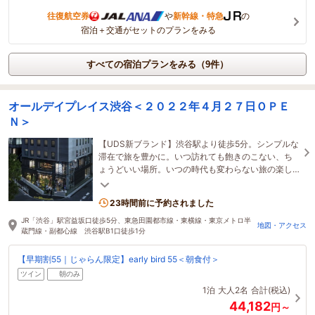
往復航空券
や
新幹線・特急
の
宿泊＋交通がセットのプランをみる
すべての宿泊プランをみる（9件）
オールデイプレイス渋谷＜２０２２年４月２７日ＯＰＥ
Ｎ＞
【UDS新ブランド】渋谷駅より徒歩5分。シンプルな
滞在で旅を豊かに。いつ訪れても飽きのこない、ち
ょうどいい場所。いつの時代も変わらない旅の楽し
みに出会える場所。渋谷の日常へ、ようこそ。
23時間前に予約されました
JR「渋谷」駅宮益坂口徒歩5分、東急田園都市線・東横線・東京メトロ半
地図・アクセス
蔵門線・副都心線 渋谷駅B1口徒歩1分
【早期割55｜じゃらん限定】early bird 55＜朝食付＞
ツイン
朝のみ
1泊
大人2名
合計(税込)
44,182
円～