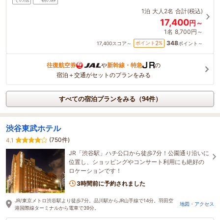
1泊
大人2名
合計(税込)
17,400
円～
1名
8,700円～
348
2
ポイント
%
17,400
スコア～
ポイント～
往復航空券
や
新幹線・特急
の
宿泊＋交通がセットのプランをみる
すべての宿泊プランをみる（94件）
渋谷東武ホテル
(750件)
4.1
JR「渋谷駅」ハチ公口から徒歩7分！公園通り沿いに
位置し、ショッピングやコンサート利用にも絶好の
ロケーションです！
3時間前に予約されました
JR/東京メトロ渋谷駅より徒歩7分。品川駅からJR山手線で14分。羽田空
地図・アクセス
港国際線ターミナルから電車で39分。