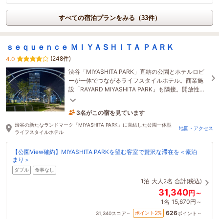
すべての宿泊プランをみる（33件）
ｓｅｑｕｅｎｃｅ ＭＩＹＡＳＨＩＴＡ ＰＡＲＫ
(248件)
4.0
渋谷「MIYASHITA PARK」直結の公園とホテルロビ
ーが一体でつながるライフスタイルホテル。商業施
設「RAYARD MIYASHITA PARK」も隣接。開放性、
利便性を備えたホテルです。
3名がこの宿を見ています
14時間前に予約されました
渋谷の新たなランドマーク「MIYASHITA PARK」に直結した公園一体型
地図・アクセス
ライフスタイルホテル
【公園View確約】MIYASHITA PARKを望む客室で贅沢な滞在を＜素泊
まり＞
ダブル
食事なし
1泊
大人2名
合計(税込)
31,340
円～
1名
15,670円～
626
2
ポイント
%
31,340
スコア～
ポイント～