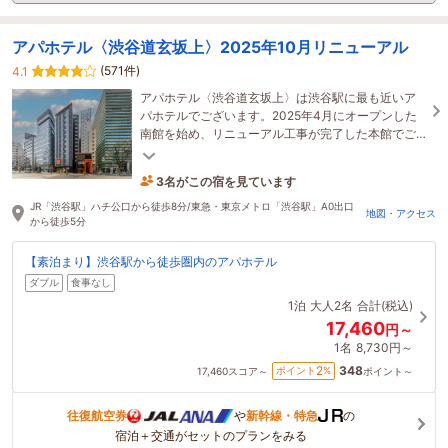
アパホテル〈渋谷道玄坂上〉2025年10月リニューアル
(571件)
4.1
アパホテル〈渋谷道玄坂上〉は渋谷駅に最も近いア
パホテルでございます。2025年4月にオープンした
南館を始め、リニューアル工事が完了した本館でご
宿泊をし貴重なひとときをお過ごしくださいませ。
3名がこの宿を見ています
29分前に予約されました
JR「渋谷駅」ハチ公口から徒歩8分/東急・東京メトロ「渋谷駅」A0出口
地図・アクセス
から徒歩5分
【素泊まり】渋谷駅から徒歩圏内のアパホテル
ダブル
食事なし
1泊
大人2名
合計(税込)
17,460
円～
1名
8,730円～
348
2
ポイント
%
17,460
スコア～
ポイント～
往復航空券
や
新幹線・特急
の
宿泊＋交通がセットのプランをみる