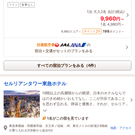
ツイン
食事なし
1泊
大人2名
合計(税込)
9,960
円～
1名
4,980円～
198
2
ポイント
%
9,960
スコア～
ポイント～
往復航空券
の
宿泊＋交通がセットのプランをみる
すべての宿泊プランをみる（4件）
セルリアンタワー東急ホテル
19階以上の高層階からの眺望。日本のホテルならで
はのきめ細かいおもてなし。ここが渋谷であること
を思わず忘れる、静寂と優雅さ。それが、セルリア
ンタワー東急ホテルならではの心地よさです。
1名がこの宿を見ています
17時間前に予約されました
東急東横線・田園都市線、京王井ノ頭線、JR、東京メトロの鉄道計8路線
地図・アクセス
が乗り入れる渋谷駅から徒歩5分