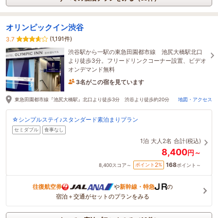
オリンピックイン渋谷
(1,191件)
3.7
渋谷駅から一駅の東急田園都市線 池尻大橋駅北口
より徒歩3分。フリードリンクコーナー設置、ビデオ
オンデマンド無料
3名がこの宿を見ています
25分前に予約されました
東急田園都市線『池尻大橋駅』北口より徒歩3分 渋谷より徒歩約20分
地図・アクセス
☆シンプルステイ♪スタンダード素泊まりプラン
セミダブル
食事なし
1泊
大人2名
合計(税込)
8,400
円～
168
2
ポイント
%
8,400
スコア～
ポイント～
往復航空券
や
新幹線・特急
の
宿泊＋交通がセットのプランをみる