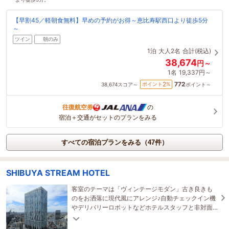
【早割45／軽朝食無料】早めの予約がお得～恵比寿駅西口より徒歩5分
～
ツイン
朝のみ
1泊
大人2名
合計(税込)
38,674
円～
1名
19,337円～
772
2
ポイント
%
38,674
スコア～
ポイント～
往復航空券
の
宿泊＋交通がセットのプランをみる
すべての宿泊プランをみる（47件）
SHIBUYA STREAM HOTEL
客室のテーマは「ヴィンテージモダン」古き良きも
のをお洒落に現代風にアレンジ♪自動チェックイン機
やデリバリーロボットなどホテルスタッフと非対面
の設備を備えています。