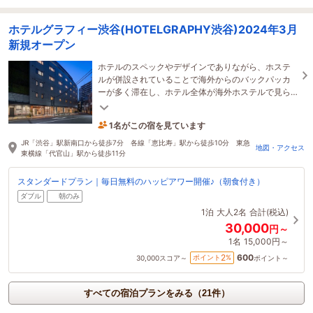
ホテルグラフィー渋谷(HOTELGRAPHY渋谷)2024年3月
新規オープン
ホテルのスペックやデザインでありながら、ホステ
ルが併設されていることで海外からのバックパッカ
ーが多く滞在し、ホテル全体が海外ホステルで見ら
れる自由でラフな空気感を感じられるのが特徴で
す。
1名がこの宿を見ています
12時間前に予約されました
JR「渋谷」駅新南口から徒歩7分 各線「恵比寿」駅から徒歩10分 東急
地図・アクセス
東横線「代官山」駅から徒歩11分
スタンダードプラン｜毎日無料のハッピアワー開催♪（朝食付き）
ダブル
朝のみ
1泊
大人2名
合計(税込)
30,000
円～
1名
15,000円～
600
2
ポイント
%
30,000
スコア～
ポイント～
すべての宿泊プランをみる（21件）