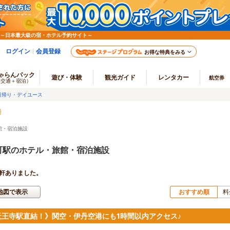
 ～日本最大級の宿・ホテル予約サイト～
ログイン
会員登録
お得な特典をみる
ゃらんパック
遊び・体験
観光ガイド
レンタカー
航空券
（交通＋宿泊）
日帰り・デイユース
館・宿泊施設
町駅のホテル・旅館・宿泊施設
軒ありました。
地図で表示
おすすめ順
料
天王寺駅直結！》関空・伊丹空港にも1時間以内アクセス♪