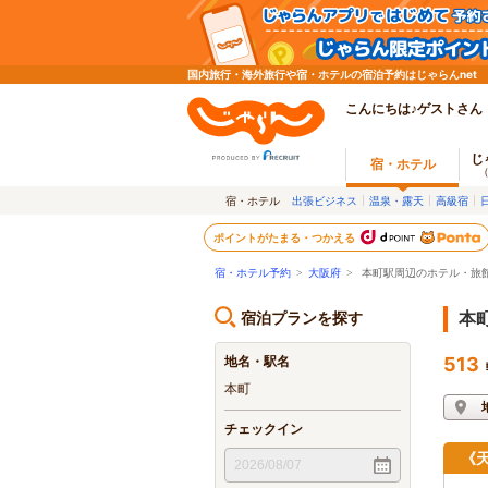
国内旅行・海外旅行や宿・ホテルの宿泊予約はじゃらんnet
こんにちは♪ゲストさん
じ
宿・ホテル
宿・ホテル
出張ビジネス
温泉・露天
高級宿
ポイントがたまる・つかえる
宿・ホテル予約
>
大阪府
>
本町駅周辺のホテル・旅
宿泊プランを探す
本
地名・駅名
513
本町
チェックイン
《