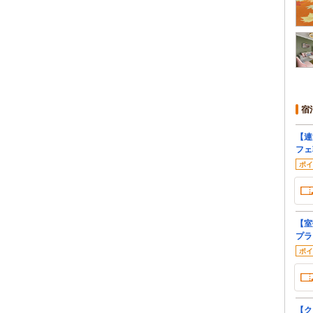
宿
【連
フェ
ポイ
【室
プラ
ポイ
【ク