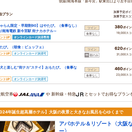
状線/南海本線「新今宮」駅東出口より左手目
加算予定ポイ
泊プラン
加算予定スコ
ゃらん限定・早期割90】はやたび。（食事なし）
380
ポイン
ツイン
R/南海電鉄 新今宮駅 街ナカホテル～
19,000ス
食事なし
ントUP
オンラインカード決済専用
たび。（朝食：ビュッフェ）
620
ポイン
ツイン
ントUP
オンラインカード決済可
31,000ス
朝のみ
犬と楽しむ“街ナカ”ステイ】おもたび。（食事な
460
ポイン
ツイン
23,000ス
食事なし
ントUP
オンラインカード決済可
復航空券
や
新幹線・特急
とセットでお得なプラン
2024年誕生超高層ホテル】大阪の夜景と大きなお風呂を心ゆくまで
アパホテル＆リゾート〈大阪
ー〉