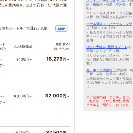
スマイルホテル大阪中之島
(大
駅・梅田駅・福島・淀屋橋・本
歴史を受け継ぎ、生まれ変わった“大阪の迎
町)
２０２１年４月ＯＰＥＮ☆肥後
橋駅・渡辺橋駅より徒歩約５分
ホテル近鉄ユニバーサル・シテ
ィ
(大阪ベイエリア)
り無料シャトルバス運行 / 京阪
MAP
＜最大３０００円クーポン配布
中＞パークまで徒歩約１分の好
立地
合計
(税込)
ント
大人1名
(税込)
OMO7大阪 by 星野リゾート
(心
ア
1泊 大人2名
斎橋・なんば・四ツ橋)
オリジナルたこ焼きや、ビー
18,276
9,138円～
円～
ル、射的など夜の楽しみが満
ト～
載！
コア～
丸一ホテル大阪梅田
(大阪駅・
田駅・福島・淀屋橋・本町)
大阪駅徒歩９分大浴場と夜鳴き
そば♪漫画４１００冊も♪お早目
に
32,000
16,000円～
円～
ト～
※「注目の宿・ホテル」とは、
ご覧になっている県の注目宿・
コア～
ホテルをご紹介しております。
37,500
18,750円～
円～