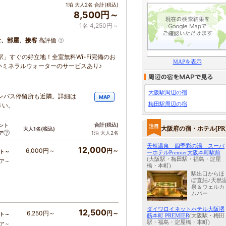
1泊 大人2名 合計(税込)
8,500円～
1名 4,250円～
食、部屋、接客
高評価
」すぐの好立地！全室無料Wi-Fi完備のお
MAPを表示
いミネラルウォーターのサービスあり♪
大阪駅周辺の宿
ンバス停留所も近隣。詳細は
MAP
梅田駅周辺の宿
さい。
合計
(税込)
ント
大阪府の宿・ホテル[PR
大人1名
(税込)
ア
1泊 大人2名
天然温泉 四季彩の湯 スーパ
12,000
6,000円～
円～
ト～
ーホテルPremier大阪本町駅前
(大阪駅・梅田駅・福島・淀屋
コア～
橋・本町)
駅出口からほ
ぼ直結♪天然
泉＆ウェルカ
ムバー
ダイワロイネットホテル大阪堺
12,500
6,250円～
円～
ト～
筋本町 PREMIER
(大阪駅・梅田
駅・福島・淀屋橋・本町)
コア～