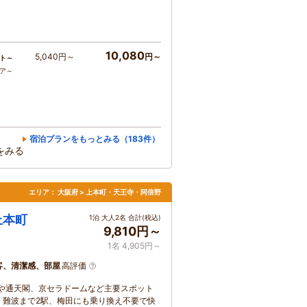
10,080
5,040円～
円～
ト～
コア～
宿泊プランをもっとみる（183件）
をみる
エリア：
大阪府 > 上本町・天王寺・阿倍野
上本町
1泊 大人2名 合計(税込)
9,810円～
1名 4,905円～
客、清潔感、部屋
高評価
城や通天閣、京セラドームなど主要スポット
、難波まで2駅、梅田にも乗り換え不要で快