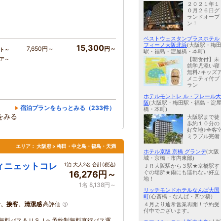
２０２１年１
０月２６日グ
ランドオープ
ン！
ベストウェスタンプラスホテル
フィーノ大阪北浜
(大阪駅・梅
15,300
7,650円～
円～
ト～
駅・福島・淀屋橋・本町)
コア～
【朝食付】未
就学児添い寝
無料♪キッズ
メニティ付プ
ラン
ホテルモントレ ル・フレール大
阪
(大阪駅・梅田駅・福島・淀
宿泊プランをもっとみる（233件）
橋・本町)
をみる
大阪駅まで徒
歩約１０分の
好立地♪全客
ミラブル完備
エリア：
大阪府 > 梅田・中之島・福島・天満
ホテル京阪 京橋 グランデ
(大阪
城・京橋・市内東部)
ィニェットコレ
1泊 大人2名 合計(税込)
ＪＲ大阪駅から３駅★京橋駅す
ぐの場所★雨にも濡れない好立
16,276円～
地！
1名 8,138円～
リッチモンドホテルなんば大国
町
(心斎橋・なんば・四ツ橋)
食、接客、清潔感
高評価
４月より通常営業再開！予約受
付中でございます。
復無料バス＆ＵＳＪへ予約制無料直行バス運