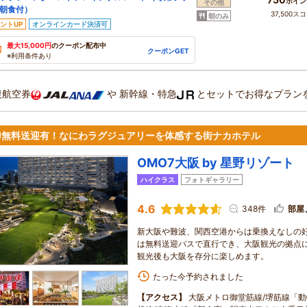
ポイン
その他
朝食付）
37,500ス
朝のみ
ントUP
オンラインカード決済可
最大15,000円
のクーポン配布中
クーポンGET
※利用条件あり
復航空券
や
新幹線・特急
とセットでお得なプラン
SJ無料送迎有！なにわラグジュアリーを体感する街ナカホテル
OMO7大阪 by 星野リゾート
ハイクラス
フォトギャラリー
4.6
348件
部屋
新大阪や難波、関西空港からは乗換えなしの
は無料送迎バスで直行でき、大阪観光の拠点
観光後も大阪を存分に楽しめます。
たった今予約されました
【アクセス】
大阪メトロ御堂筋線/堺筋線「動