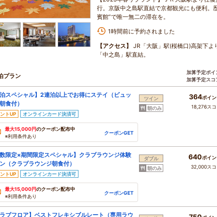
行。京阪中之島駅直結で京都観光にも便利。
賓館”で唯一無二の滞在を。
1時間前に予約されました
【アクセス】
JR「大阪」駅(桜橋口)高架下よ
「中之島」駅直結。
加算予定ポイ
泊プラン
加算予定スコ
泊スペシャル】2連泊以上でお得にステイ（ビュッ
364
ポイン
ツイン
朝食付）
18,276ス
朝のみ
ントUP
オンラインカード決済可
最大15,000円
のクーポン配布中
クーポンGET
※利用条件あり
数限定×期間限定スペシャル】クラブラウンジ体験
640
ポイン
ダブル
ン（クラブラウンジ朝食付）
32,000ス
朝のみ
ントUP
オンラインカード決済可
最大15,000円
のクーポン配布中
クーポンGET
※利用条件あり
ラブフロア】ベストフレキシブルレート（専用ラウ
750