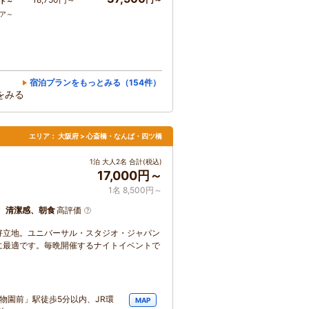
ト～
コア～
宿泊プランをもっとみる（154件）
をみる
エリア：
大阪府 > 心斎橋・なんば・四ツ橋
1泊 大人2名 合計(税込)
17,000円～
1名 8,500円～
、清潔感、朝食
高評価
好立地。ユニバーサル・スタジオ・ジャパン
に最適です。毎晩開催するナイトイベントで
物園前」駅徒歩5分以内、JR環
MAP