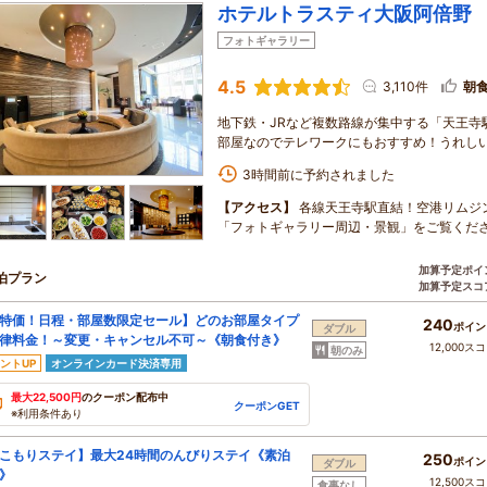
ホテルトラスティ大阪阿倍野
フォトギャラリー
4.5
3,110件
朝
地下鉄・JRなど複数路線が集中する「天王寺駅
部屋なのでテレワークにもおすすめ！うれし
3時間前に予約されました
【アクセス】
各線天王寺駅直結！空港リムジ
「フォトギャラリー周辺・景観」をご覧くだ
加算予定ポイ
泊プラン
加算予定スコ
特価！日程・部屋数限定セール】どのお部屋タイプ
240
ポイン
ダブル
律料金！～変更・キャンセル不可～《朝食付き》
12,000ス
朝のみ
ントUP
オンラインカード決済専用
最大22,500円
のクーポン配布中
クーポンGET
※利用条件あり
こもりステイ】最大24時間のんびりステイ《素泊
250
ポイン
ダブル
》
12,500ス
食事なし