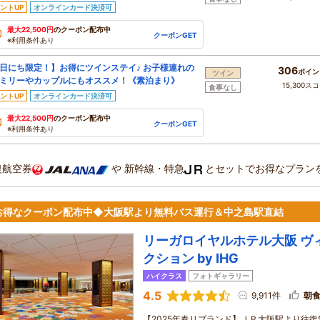
ントUP
オンラインカード決済可
最大22,500円
のクーポン配布中
クーポンGET
※利用条件あり
日にち限定！】お得にツインステイ♪ お子様連れの
306
ポイン
ツイン
ミリーやカップルにもオススメ！《素泊まり》
15,300ス
食事なし
ントUP
オンラインカード決済可
最大22,500円
のクーポン配布中
クーポンGET
※利用条件あり
復航空券
や
新幹線・特急
とセットでお得なプラン
お得なクーポン配布中◆大阪駅より無料バス運行＆中之島駅直結
リーガロイヤルホテル大阪 ヴ
クション by IHG
ハイクラス
フォトギャラリー
4.5
9,911件
朝
【2025年春リブランド】ＪＲ大阪駅より往