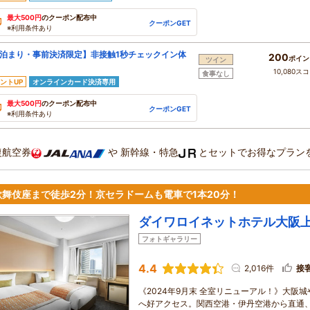
最大500円
のクーポン配布中
クーポンGET
※利用条件あり
泊まり・事前決済限定】非接触1秒チェックイン体
200
ポイン
ツイン
10,080ス
食事なし
ントUP
オンラインカード決済専用
最大500円
のクーポン配布中
クーポンGET
※利用条件あり
復航空券
や
新幹線・特急
とセットでお得なプラン
歌舞伎座まで徒歩2分！京セラドームも電車で1本20分！
ダイワロイネットホテル大阪
フォトギャラリー
4.4
2,016件
接
《2024年9月末 全室リニューアル！》大阪
へ好アクセス。関西空港・伊丹空港から直通