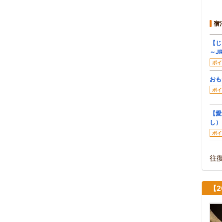
宿
【じ
～J
ポイ
おも
ポイ
【愛
し）
ポイ
往
【