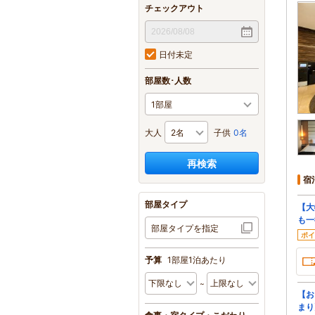
チェックアウト
日付未定
部屋数･人数
大人
子供
0名
再検索
宿
部屋タイプ
【大
も一
部屋タイプを指定
ポイ
予算
1部屋1泊あたり
【お
まり