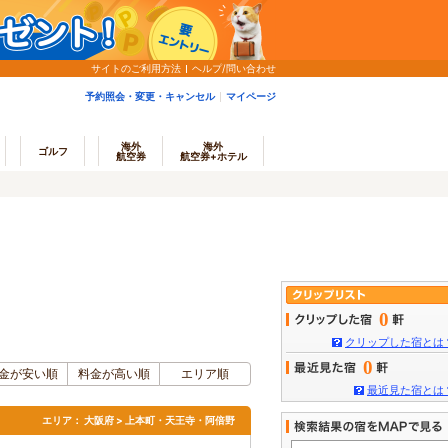
サイトのご利用方法
ヘルプ/問い合わせ
予約照会・変更・キャンセル
マイページ
海外
海外
ゴルフ
航空券
航空券+ホテル
0
クリップした宿とは
0
金が安い順
料金が高い順
エリア順
最近見た宿とは
エリア：
大阪府 > 上本町・天王寺・阿倍野