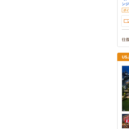
ンジ
ポイ
往
U