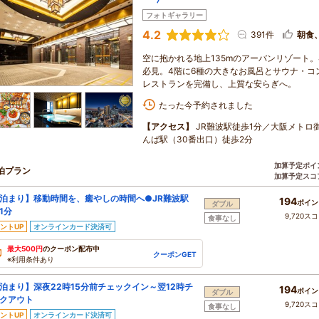
フォトギャラリー
4.2
391件
朝食
空に抱かれる地上135mのアーバンリゾート
必見。4階に6種の大きなお風呂とサウナ・コ
レストランを完備し、上質な安らぎへ。
たった今予約されました
【アクセス】
JR難波駅徒歩1分／大阪メトロ
んば駅（30番出口）徒歩2分
加算予定ポイ
泊プラン
加算予定スコ
泊まり】移動時間を、癒やしの時間へ●JR難波駅
194
ポイン
ダブル
1分
9,720ス
食事なし
ントUP
オンラインカード決済可
最大500円
のクーポン配布中
クーポンGET
※利用条件あり
泊まり】深夜22時15分前チェックイン～翌12時チ
194
ポイン
ダブル
クアウト
9,720ス
食事なし
ントUP
オンラインカード決済可