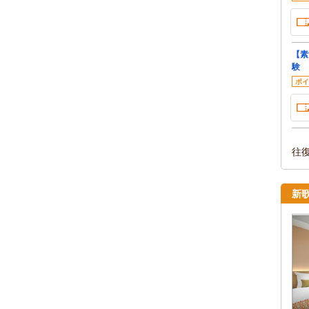
【素
験
ポイ
往
新