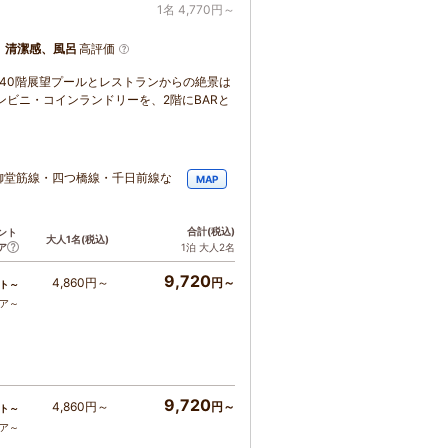
1名 4,770円～
、清潔感、風呂
高評価
。40階展望プールとレストランからの絶景は
ンビニ・コインランドリーを、2階にBARと
御堂筋線・四つ橋線・千日前線な
MAP
合計
(税込)
ント
大人1名
(税込)
ア
1泊 大人2名
9,720
4,860円～
円～
ト～
コア～
9,720
4,860円～
円～
ト～
コア～