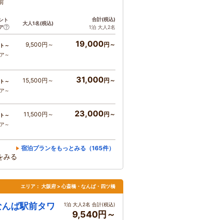
前
合計
(税込)
ント
大人1名
(税込)
ア
1泊 大人2名
19,000
9,500円～
円～
ト～
コア～
31,000
15,500円～
円～
ト～
コア～
23,000
11,500円～
円～
ト～
コア～
宿泊プランをもっとみる（165件）
をみる
エリア：
大阪府 > 心斎橋・なんば・四ツ橋
なんば駅前タワ
1泊 大人2名 合計(税込)
9,540円～