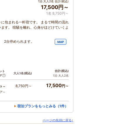
1泊 大人2名 合計(税込)
17,500円～
1名 8,750円～
に包まれる一軒宿です。 まるで時間の流れ
ます。 喧騒を離れ、心身がほどけていくよ
き 2台停められます。
MAP
合計
(税込)
ント
大人1名
(税込)
ア
1泊 大人2名
17,500
8,750円～
円～
ト～
コア～
宿泊プランをもっとみる（1件）
ページの先頭に戻る↑