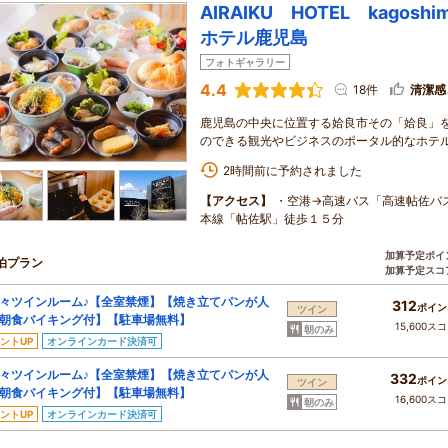
AIRAIKU HOTEL kagosh
ホテル鹿児島
フォトギャラリー
4.4
18件
清潔感
鹿児島の中央に位置する姶良市その「姶良」
のできる観光やビジネスのポータル的なホテ
2時間前に予約されました
【アクセス】
・空港→高速バス「高速帖佐バス
本線「帖佐駅」徒歩１５分
加算予定ポイ
泊プラン
加算予定スコ
ツインルーム♪【全室禁煙】【焼き立てパンが人
312
ポイン
ツイン
朝食バイキング付】【駐車場無料】
15,600ス
朝のみ
ントUP
オンラインカード決済可
ツインルーム♪【全室禁煙】【焼き立てパンが人
332
ポイン
ツイン
朝食バイキング付】【駐車場無料】
16,600ス
朝のみ
ントUP
オンラインカード決済可