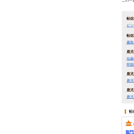
この一
帖佐
ビジ
帖佐
霧島
鹿児
仙巌
照国
鹿児
鹿児
鹿児
鹿児
帖
龍門