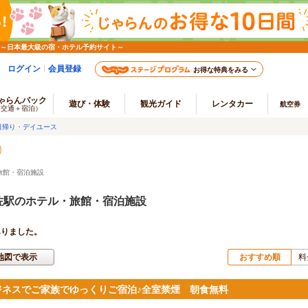
 ～日本最大級の宿・ホテル予約サイト～
ログイン
会員登録
お得な特典をみる
ゃらんパック
遊び・体験
観光ガイド
レンタカー
航空券
（交通＋宿泊）
日帰り・デイユース
旅館・宿泊施設
佐駅のホテル・旅館・宿泊施設
ありました。
地図で表示
おすすめ順
料
ジネスでご家族でゆっくりご宿泊♪全室禁煙 朝食無料