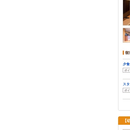
宿
夕食
ポイ
スタ
ポイ
【