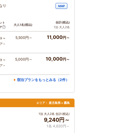
なり
MAP
合計
(税込)
ント
大人1名
(税込)
ア
1泊 大人2名
11,000
5,500円～
円～
ト～
コア～
10,000
5,000円～
円～
ト～
コア～
宿泊プランをもっとみる（2件）
エリア：
鹿児島県 > 霧島
1泊 大人2名 合計(税込)
9,240円～
1名 4,620円～