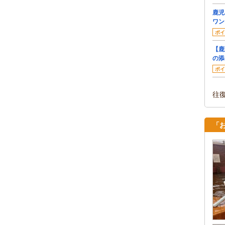
鹿児
ワン
ポイ
【鹿
の添
ポイ
往
「