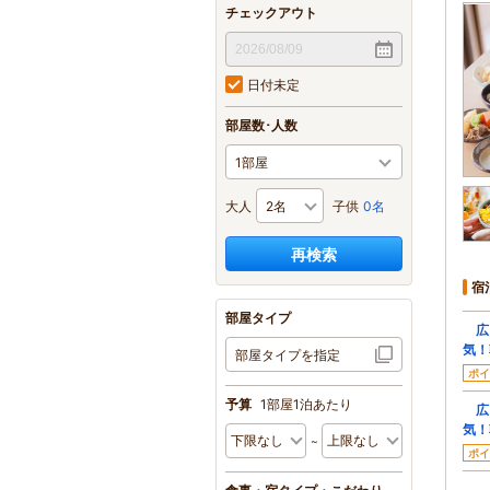
チェックアウト
日付未定
部屋数･人数
大人
子供
0名
再検索
宿
部屋タイプ
広々
気！
部屋タイプを指定
ポイ
予算
1部屋1泊あたり
広々
気！
ポイ