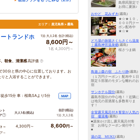
島県民限定で
お得に夏旅♪
おやど 花みずき
(霧島)
★☆★１０，
０００円クー
エリア：
鹿児島県 > 霧島
ポン配布中
★☆★
ファンコートランドホ
1泊 大人2名 合計(税込)
どろ湯の旅籠さくらさくら温泉
8,600円～
｜霧島神宮温泉郷
(霧島)
1名 4,300円～
桜さつま鍋
客、朝食、清潔感
高評価
で30分と県の中心に位置しております。お
鳥遊ぶ森の宿 ふたり静
(霧島)
たりと入浴することができます。
（１万円クーポン）配布中１日
限定５部屋のモダンな離れのお
宿
サンホテル国分
(霧島)
徒歩15分 車：桜島SAより5分
MAP
霧島市国分の中心地！！近隣に
は地元の居酒屋も多数有りま
す！
合計
(税込)
ント
全室露天風呂付き客室が人気の
大人1名
(税込)
ア
1泊 大人2名
宿 優湯庵
(霧島)
■源泉かけ流し露天風呂付客
8,600
室 お得なクーポン発行中！
4,300円～
円～
ト～
■
コア～
湯の花 MUKU
(霧島)