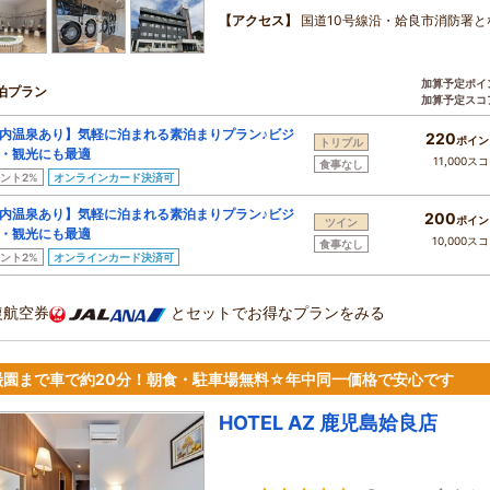
【アクセス】
国道10号線沿・姶良市消防署と
加算予定ポイ
泊プラン
加算予定スコ
内温泉あり】気軽に泊まれる素泊まりプラン♪ビジ
220
ポイン
トリプル
・観光にも最適
11,000ス
食事なし
ント2%
オンラインカード決済可
内温泉あり】気軽に泊まれる素泊まりプラン♪ビジ
200
ポイン
ツイン
・観光にも最適
10,000ス
食事なし
ント2%
オンラインカード決済可
復航空券
とセットでお得なプランをみる
巌園まで車で約20分！朝食・駐車場無料☆年中同一価格で安心です
HOTEL AZ 鹿児島姶良店