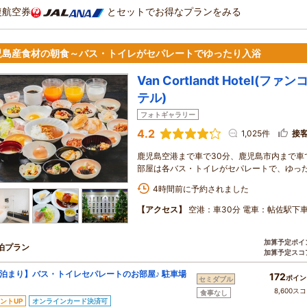
復航空券
とセットでお得なプランをみる
児島産食材の朝食～バス・トイレがセパレートでゆったり入浴
Van Cortlandt Hotel(
テル)
フォトギャラリー
4.2
1,025件
接
鹿児島空港まで車で30分、鹿児島市内まで車
部屋は各バス・トイレがセパレートで、ゆっ
4時間前に予約されました
【アクセス】
空港：車30分 電車：帖佐駅下車
加算予定ポイ
泊プラン
加算予定スコ
泊まり】バス・トイレセパレートのお部屋♪ 駐車場
172
ポイン
セミダブル
8,600ス
食事なし
ントUP
オンラインカード決済可