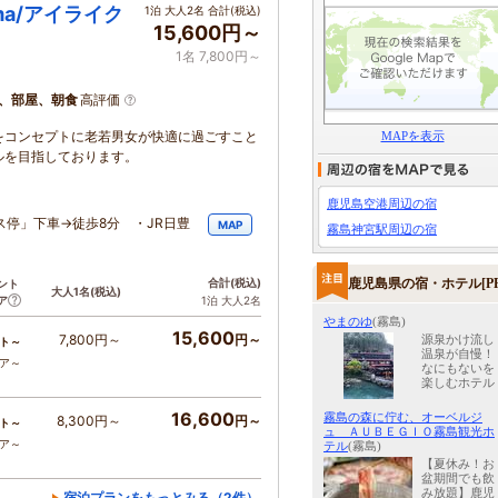
ima/アイライク
1泊 大人2名 合計(税込)
15,600円～
1名 7,800円～
、部屋、朝食
高評価
をコンセプトに老若男女が快適に過ごすこと
MAPを表示
ルを目指しております。
鹿児島空港周辺の宿
停」下車→徒歩8分 ・JR日豊
MAP
霧島神宮駅周辺の宿
鹿児島県の宿・ホテル[PR
合計
(税込)
ント
大人1名
(税込)
ア
1泊 大人2名
やまのゆ
(霧島)
15,600
7,800円～
円～
源泉かけ流し
ト～
温泉が自慢！
コア～
なにもないを
楽しむホテル
16,600
霧島の森に佇む、オーベルジ
8,300円～
円～
ト～
ュ ＡＵＢＥＧＩＯ霧島観光ホ
コア～
テル
(霧島)
【夏休み！お
盆期間でも飲
み放題】鹿児
宿泊プランをもっとみる（2件）