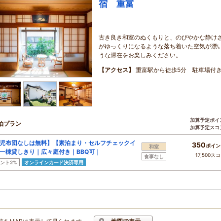
宿 重富
古き良き和室のぬくもりと、のびやかな静けさ
がゆっくりになるような落ち着いた空気が漂い
うな滞在をお楽しみください。
【アクセス】
重富駅から徒歩5分 駐車場付
加算予定ポイ
泊プラン
加算予定スコ
児布団なしは無料】【素泊まり・セルフチェックイ
350
ポイン
和室
一棟貸しきり｜広々庭付き｜BBQ可｜
17,500ス
食事なし
ント2%
オンラインカード決済専用