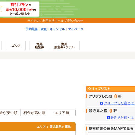
サイトのご利用方法
ヘルプ/問い合わせ
予約照会・変更・キャンセル
マイページ
海外
海外
ゴルフ
航空券
航空券+ホテル
0
クリップした宿とは
0
金が安い順
料金が高い順
エリア順
最近見た宿とは
エリア：
鹿児島県 > 霧島