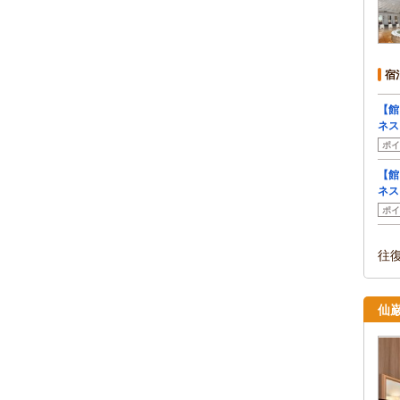
宿
【館
ネス
ポイ
【館
ネス
ポイ
往
仙