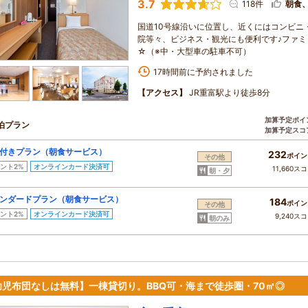
3.7
118件
朝食
国道10号線沿いに位置し、近くにはコンビニ
院等々、ビジネス・観光にも便利です♪ファミ
☆（※中・大型車の駐車不可）
17時間前に予約されました
【アクセス】
JR重富駅より徒歩8分
加算予定ポイ
泊プラン
加算予定スコ
付きプラン（朝食サービス）
232
ポイン
その他
ント2%
オンラインカード決済可
11,660ス
朝・夕
ンダードプラン（朝食サービス）
184
ポイン
その他
ント2%
オンラインカード決済可
9,240ス
朝のみ
幼児布団なしは無料】一棟貸切り。BBQ可・海まで徒歩圏・70㎡◎