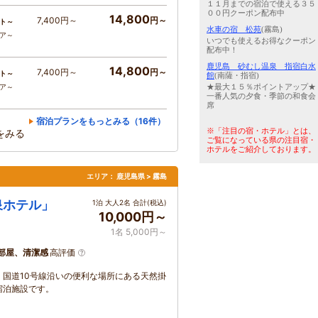
１１月までの宿泊で使える３５
００円クーポン配布中
14,800
7,400円～
円～
ト～
水車の宿 松苑
(霧島)
コア～
いつでも使えるお得なクーポン
配布中！
鹿児島 砂むし温泉 指宿白水
14,800
7,400円～
円～
ト～
館
(南薩・指宿)
★最大１５％ポイントアップ★
コア～
一番人気の夕食・季節の和食会
席
宿泊プランをもっとみる（16件）
※「注目の宿・ホテル」とは、
をみる
ご覧になっている県の注目宿・
ホテルをご紹介しております。
エリア：
鹿児島県 > 霧島
泉ホテル」
1泊 大人2名 合計(税込)
10,000円～
1名 5,000円～
部屋、清潔感
高評価
国道10号線沿いの便利な場所にある天然掛
宿泊施設です。