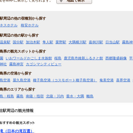
覧をMAPに表示して見られます。
地図で表示
駅周辺の他の宿種別から探す
ネスホテル
格安ホテル
駅周辺の他の駅から探す
温泉駅
国分駅
加治木駅
隼人駅
栗野駅
大隅横川駅
嘉例川駅
日当山駅
霧島神
島県の観光スポットから探す
園
いおワールドかごしま水族館
桜島
鹿児島市維新ふるさと館
西郷隆盛銅像
平
神社
霧島神宮
カゴシマシティビュー
島県の空港から探す
島空港
屋久島空港
種子島空港（コスモポート種子島空港）
奄美空港
喜界空港
島県のエリアから探す
島・桜島
霧島
南薩・指宿
北薩・川内
垂水・大隅
離島
佐駅周辺の観光情報
滝（日本の滝百選）