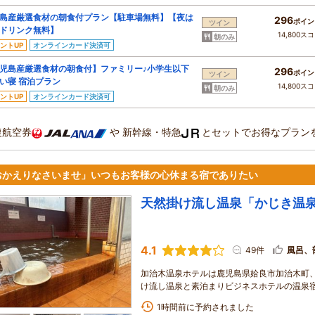
島産厳選食材の朝食付プラン【駐車場無料】【夜は
296
ポイン
ツイン
ドリンク無料】
14,800ス
朝のみ
ントUP
オンラインカード決済可
児島産厳選食材の朝食付】ファミリー♪小学生以下
296
ポイン
ツイン
い寝 宿泊プラン
14,800ス
朝のみ
ントUP
オンラインカード決済可
復航空券
や
新幹線・特急
とセットでお得なプラン
おかえりなさいませ」いつもお客様の心休まる宿でありたい
天然掛け流し温泉「かじき温
4.1
49件
風呂、
加治木温泉ホテルは鹿児島県姶良市加治木町、
け流し温泉と素泊まりビジネスホテルの温泉
1時間前に予約されました