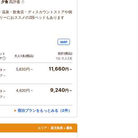
、夕食
高評価
・温泉・飲食店・ディスカウントストアや病
リーにおススメの2段ベッドもあります
MAP
合計
(税込)
ント
大人1名
(税込)
ア
1泊 大人2名
11,660
5,830円～
円～
ト～
コア～
9,240
4,620円～
円～
ト～
コア～
宿泊プランをもっとみる（2件）
エリア：
鹿児島県 > 霧島