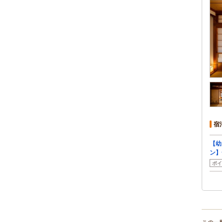
宿
【幼
ン】
ポイ