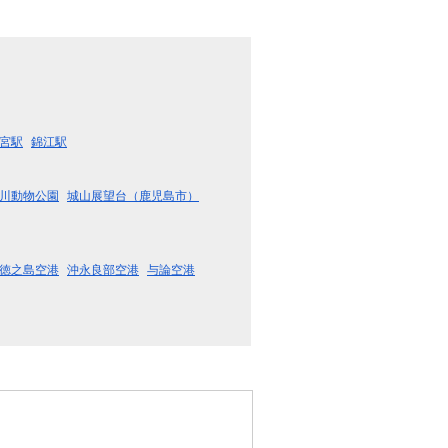
宮駅
錦江駅
川動物公園
城山展望台（鹿児島市）
徳之島空港
沖永良部空港
与論空港