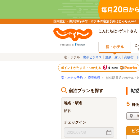
国内旅行・海外旅行や宿・ホテルの宿泊予約はじゃらんnet
こんにちは♪ゲストさん
じ
宿・ホテル
宿・ホテル
出張ビジネス
温泉・露天
高級宿
ポイントがたまる・つかえる
宿・ホテル予約
>
鹿児島県
>
帖佐駅周辺のホテル・
宿泊プランを探す
帖
地名・駅名
5
軒
帖佐
チェックイン
ビ