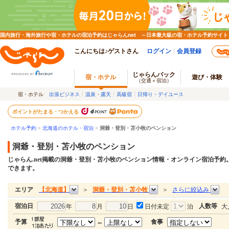
国内旅行・海外旅行や宿・ホテルの宿泊予約はじゃらんnet ～日本最大級の宿・ホテル予約サイト
こんにちは♪ゲストさん
ログイン
会員登録
じゃらんパック
宿・ホテル
遊び・体験
（交通＋宿泊）
宿・ホテル
出張ビジネス
温泉・露天
高級宿
日帰り・デイユース
ポイントがたまる・つかえる
ホテル予約
>
北海道のホテル・宿泊
>
洞爺・登別・苫小牧のペンション
洞爺・登別・苫小牧のペンション
じゃらん.net掲載の洞爺・登別・苫小牧のペンション情報・オンライン宿泊予
できます。
【北海道】
洞爺・登別・苫小牧
さらに絞込み
エリア
＞
＞
宿泊日
人数等
年
月
日
日付未定
泊
大
予算
食事
～