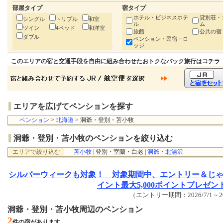
部屋タイプ
宿タイプ
ホテル・ビジネスホテ
貸別荘・
シングル
トリプル
和室
ル
ム
ツイン
4ベッド
和洋室
旅館
公共の宿
ダブル
ペンション・民宿・ロ
ッジ
このエリアの宿と交通手段を自由に組み合わせたおトクなパック旅行はコチラ
エリアを広げてペンションを探す
ペンション
>
北海道
> 洞爺・登別・苫小牧
洞爺・登別・苫小牧のペンションを絞り込む
エリアで絞り込む
苫小牧
| 登別・室蘭・白老 |
洞爺・北湯沢
シルバーウィークも対象！ 対象期間中、エントリー＆じ
イント最大5,000ポイントプレゼン
（エントリー期間：2026/7/1 ~ 20
洞爺・登別・苫小牧周辺のペンション
2
件の宿があります