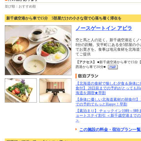
並び順：おすすめ順
新千歳空港から車で15分 5部屋だけの小さな宿で心落ち着く滞在を
ノースゲートイン アビラ
空と馬と人の近く。新千歳空港近くノ
8分の距離。安平町にある全5部屋の
でお寛ぎを。食事は地元食材を北海道
てご提供
【アクセス】
■新千歳空港から車で15分
西港から車で20分■
【北海道の食材で愉しむ夕食＆身体に
食付】 28日前までの予約がとってもHa
海道を満喫★早割
【身体に優しい北海道素材の朝食付】 
での予約でもっとHappy！早割
【素泊まり】 チェックイン19時～9時
ョートステイ割引 ＜新千歳空港まで
＞
この施設の料金・宿泊プラン一覧