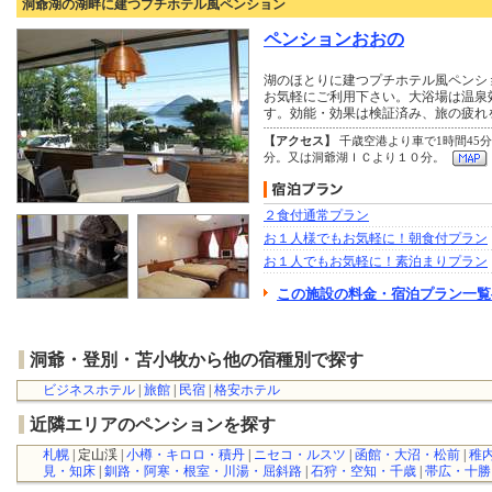
洞爺湖の湖畔に建つプチホテル風ペンション
ペンションおおの
湖のほとりに建つプチホテル風ペンシ
お気軽にご利用下さい。大浴場は温泉
す。効能・効果は検証済み、旅の疲れ
【アクセス】
千歳空港より車で1時間45
分。又は洞爺湖ＩＣより１０分。
２食付通常プラン
お１人様でもお気軽に！朝食付プラン
お１人でもお気軽に！素泊まりプラン
この施設の料金・宿泊プラン一覧
洞爺・登別・苫小牧から他の宿種別で探す
ビジネスホテル
|
旅館
|
民宿
|
格安ホテル
近隣エリアのペンションを探す
札幌
| 定山渓 |
小樽・キロロ・積丹
|
ニセコ・ルスツ
|
函館・大沼・松前
|
稚
見・知床
|
釧路・阿寒・根室・川湯・屈斜路
|
石狩・空知・千歳
|
帯広・十勝