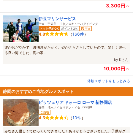
3,300円～
伊豆マリンサービス
伊東・宇佐美・川奈／スキューバダイビング
ネット予約OK
ポイント2％
王道
（
166件
）
4.8
波がおだやかで、透明度がたかく、砂がさらさらしていたので、楽しく遊べ
る良い海でした。海の家...
by Kさん
10,000円～
体験スポットをもっとみる
静岡のおすすめご当地グルメスポット
ピッツェリア ドォーロ ローマ 新静岡店
静岡・清水／イタリアン・イタリア料理
ご当地
（
10件
）
4.5
みなさん優しくてゆっくりできました！ありがとうございました。子供がグ