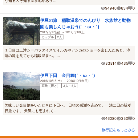
う知る人ぞ知る温泉地があり...
94940
834
0
伊豆の旅 稲取温泉でのんびり 水族館と動物
園も楽しんじゃおう(´・ω・`)
2017/3/17(金) ～ 2017/3/18(土)
カップル
2人
１日目は三津シーパラダイスでイルカやアシカのショーを楽しんだあと、浄
蓮の滝を見てから稲取温泉へ。 ...
33814
435
0
伊豆下田 金目鯛(´・ω・`)
2016/10/15(土) ～ 2016/10/16(日)
家族（親と）
3人～5人
美味しい金目鯛をいただきに下田へ。 日頃の感謝を込めて、一泊二日の親孝
行旅です。 天気にも恵まれて...
16080
353
0
旅行記をもっとみる