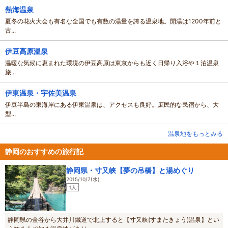
熱海温泉
夏冬の花火大会も有名な全国でも有数の湯量を誇る温泉地。開湯は1200年前と
古...
伊豆高原温泉
温暖な気候に恵まれた環境の伊豆高原は東京からも近く日帰り入浴や１泊温泉
旅...
伊東温泉・宇佐美温泉
伊豆半島の東海岸にある伊東温泉は、アクセスも良好。庶民的な民宿から、大
型...
温泉地をもっとみる
静岡のおすすめの旅行記
静岡県・寸又峡【夢の吊橋】と湯めぐり
2015/10/7(水)
1人
静岡県の金谷から大井川鐵道で北上すると【寸又峡(すまたきょう)温泉】とい