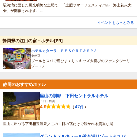
駿河湾に面した風光明媚な土肥で、「土肥サマーフェスティバル 海上花火大
会」が開催されます。...
イベントをもっとみる
静岡県の注目の宿・ホテル[PR]
ホテルカターラ ＲＥＳＯＲＴ＆ＳＰＡ
東伊豆
プールとスパで遊びまくり～キッズ大喜びのファンタジーリ
ゾート♪
静岡のおすすめホテル
里山の別邸 下田セントラルホテル
下田・白浜
（
47件
）
4.9
里山に出づる下田相玉温泉／この１軒の宿だけで浸かれる貴重な湯
グランドメルキュール浜名湖リゾート＆スパ