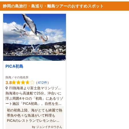
静岡の島旅行・島巡り・離島ツアーのおすすめスポット
PICA初島
熱海／その他名所
3.8
（
412件
）
(1)熱海港より富士急マリンリゾート高速観光船25分、初島港より海岸線を左へ徒歩10分
熱海港から高速船で25分。沖合いに
浮ぶ周囲4キロの「初島」にあるリゾ
ート施設「PICA初島」。自然を生か
したテーマパークには、何百種類も
初の初島上陸、海がとても綺麗で熱
の南国植物とアジアのフードやドリ
帯魚や色々な魚達がいて料理も
ンクが楽しめる「アジアンガーデ
PICAのレストランでレモンカレー
ン」（9時～16時）、海泉浴「島の
を食べましたかとても美味しかった
by ジュンイチロウさん