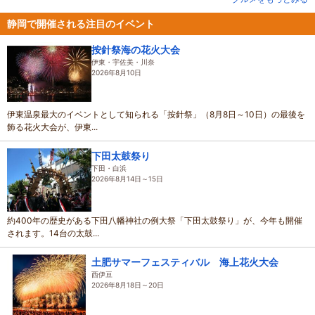
静岡で開催される注目のイベント
按針祭海の花火大会
伊東・宇佐美・川奈
2026年8月10日
伊東温泉最大のイベントとして知られる「按針祭」（8月8日～10日）の最後を
飾る花火大会が、伊東...
下田太鼓祭り
下田・白浜
2026年8月14日～15日
約400年の歴史がある下田八幡神社の例大祭「下田太鼓祭り」が、今年も開催
されます。14台の太鼓...
土肥サマーフェスティバル 海上花火大会
西伊豆
2026年8月18日～20日