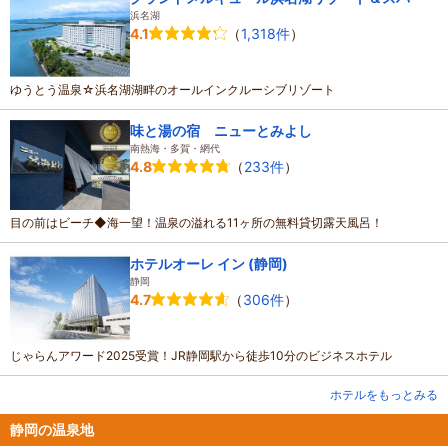
浜名湖
（
1,318件
）
4.1
ゆうとう温泉☆浜名湖湖畔のオールインクルーシブリゾート
味と湯の宿 ニューとみよし
南熱海・多賀・網代
（
233件
）
4.8
目の前はビーチ◆海一望！温泉の溢れる11ヶ所の無料貸切露天風呂！
ホテルオーレ イン (静岡)
静岡
（
306件
）
4.7
じゃらんアワード2025受賞！JR静岡駅から徒歩10分のビジネスホテル
ホテルをもっとみる
静岡の温泉地