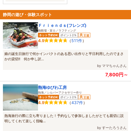
湯」（10時～21時。冬季は17時ま
です。また涼しくなったら海鮮丼を
で）、夏季限定の「海のプール」（9
食べに行きたいです
時～16時）などがあり、一年を通じ
静岡の遊び・体験スポット
て楽しめる。
Ｆｒｉｅｎｄｓ(フレンズ)
御殿場・富士／ラフティング
ネット予約OK
ポイント2％
王道
（
511件
）
4.9
娘の誕生日旅行で何かインパクトのある思い出作りと平日利用したのでまさ
かの貸切!! 何か申し訳...
by ママちゃんさん
7,800円～
熱海ゆびわ工房
熱海／シルバーアクセサリー作り
ネット予約OK
ポイント2％
王道
（
437件
）
4.9
熱海旅行の際に立ち寄りました！予約なしで参加しましたがとても親切に説
明してくれて楽しく指輪...
by すーたろうさん