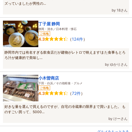
ズっていましたが男性の...
by 18さん
丁子屋 静岡
静岡・清水／日本料理・懐石
ご当地
（
124件
）
4.3
静岡市内では有名すぎる飲食店だが建物がレトロで映えます!また食事もとろ
ろ汁が健康的で美味し...
by ゆかりさん
小木曽商店
下田・白浜／その他軽食・グルメ
ご当地
（
72件
）
4.3
好きな量を選んで買えるのですが、自宅の冷蔵庫の限界まで買いました。 も
のすごい買って、5000...
by けーさん
グルメをもっとみる