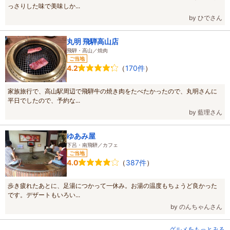
っさりした味で美味しか...
by ひでさん
丸明 飛騨高山店
飛騨・高山／焼肉
ご当地
（
170件
）
4.2
家族旅行で、高山駅周辺で飛騨牛の焼き肉をたべたかったので、丸明さんに
平日でしたので、予約な...
by 藍理さん
ゆあみ屋
下呂・南飛騨／カフェ
ご当地
（
387件
）
4.0
歩き疲れたあとに、足湯につかって一休み。お湯の温度もちょうど良かった
です。デザートもいろい...
by のんちゃんさん
グルメをもっとみる