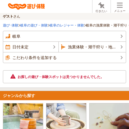
メニュー
行きたい
ゲスト
さん
遊び･体験
岐阜の遊び・体験
岐阜のレジャー・体験
岐阜の漁業体験・潮干狩り
岐阜
日付未定
漁業体験・潮干狩り・地引網
こだわり条件を追加する
お探しの遊び・体験スポットは見つかりませんでした。
ジャンルから探す