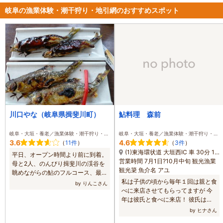
岐阜の漁業体験・潮干狩り・地引網のおすすめスポット
川口やな（岐阜県揖斐川町）
鮎料理 森前
岐阜・大垣・養老／漁業体験・潮干狩り・地引網
岐阜・大垣・養老／漁業体験・潮干狩り・地引網
3.6
4.6
（
11件
）
（
3件
）
(1)東海環状道 大垣西IC 車 30分 18km
平日、オープン時間より前に到着。
営業時間 7月1日?10月中旬 観光漁業
母と2人、のんびり揖斐川の渓谷を
観光簗 魚介名 アユ
眺めながらの鮎のフルコース、最高
でした。Aコースは塩焼きが2匹つ
私は子供の頃から毎年１回は親と食
by りんこさん
いてくるのでオススメです！ 日曜
べに来店させてもらってますが 今
日はすごく混む事も多いので、私達
年は彼氏と食べに来店！ 彼氏は鮎
はいつも平日にお邪魔してます。
の塩焼きしか食べたことがない人だ
by ヒナさん
年に1度は行きたい場所です。
ったので 今回『塩焼き・魚田・フ