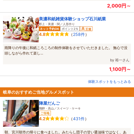
2,000円～
美濃和紙雑貨体験ショップ石川紙業
郡上・美濃・関／人形作り
ネット予約OK
ポイント2％
王道
（
258件
）
4.8
雨降りの午後に和紙ころころの制作体験をさせていただきました。 無心で没
頭しながら作れて楽し...
by 裕一さん
1,100円～
体験スポットをもっとみる
岐阜のおすすめご当地グルメスポット
陣屋だんご
飛騨・高山／スイーツ・ケーキ
ご当地
（
431件
）
4.2
朝、宮川朝市の帰りに食べました。みたらし団子の甘い醤油味ではなく、あ