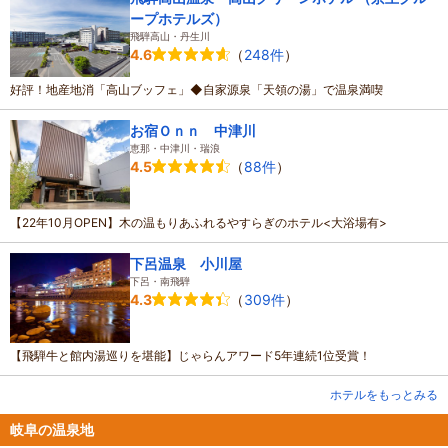
ープホテルズ）
飛騨高山・丹生川
（
248件
）
4.6
好評！地産地消「高山ブッフェ」◆自家源泉「天領の湯」で温泉満喫
お宿Ｏｎｎ 中津川
恵那・中津川・瑞浪
（
88件
）
4.5
【22年10月OPEN】木の温もりあふれるやすらぎのホテル<大浴場有>
下呂温泉 小川屋
下呂・南飛騨
（
309件
）
4.3
【飛騨牛と館内湯巡りを堪能】じゃらんアワード5年連続1位受賞！
ホテルをもっとみる
岐阜の温泉地