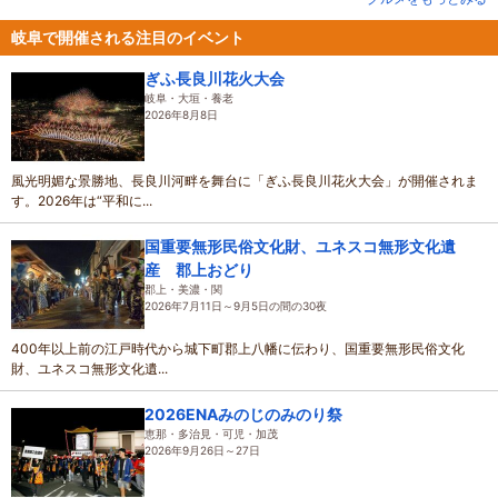
岐阜で開催される注目のイベント
ぎふ長良川花火大会
岐阜・大垣・養老
2026年8月8日
風光明媚な景勝地、長良川河畔を舞台に「ぎふ長良川花火大会」が開催されま
す。2026年は“平和に...
国重要無形民俗文化財、ユネスコ無形文化遺
産 郡上おどり
郡上・美濃・関
2026年7月11日～9月5日の間の30夜
400年以上前の江戸時代から城下町郡上八幡に伝わり、国重要無形民俗文化
財、ユネスコ無形文化遺...
2026ENAみのじのみのり祭
恵那・多治見・可児・加茂
2026年9月26日～27日