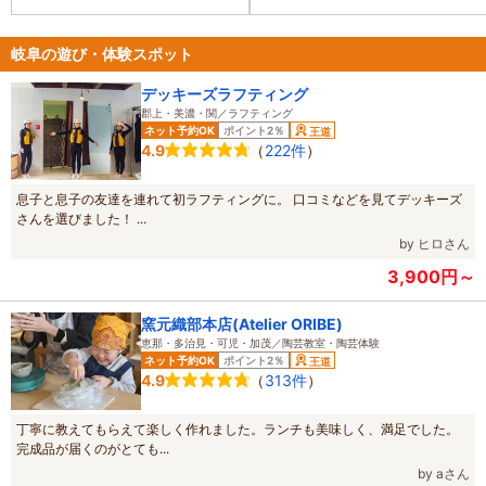
ライ・酢の物・刺身・赤煮・雑炊
Ｂｾｯﾄ3675円』 大満足してまし
た！ 毎年来店してる私でも 大満
岐阜の遊び・体験スポット
足！ 平日だったせいか空いてまし
たが 土日やお盆は予約したほがよ
デッキーズラフティング
いっということでした。
郡上・美濃・関／ラフティング
ネット予約OK
ポイント2％
王道
（
222件
）
4.9
息子と息子の友達を連れて初ラフティングに。 口コミなどを見てデッキーズ
さんを選びました！ ...
by ヒロさん
3,900円～
窯元織部本店(Atelier ORIBE)
恵那・多治見・可児・加茂／陶芸教室・陶芸体験
ネット予約OK
ポイント2％
王道
（
313件
）
4.9
丁寧に教えてもらえて楽しく作れました。ランチも美味しく、満足でした。
完成品が届くのがとても...
by aさん