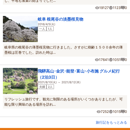
し、平地も落葉の始まりでした...
19127
1123
0
岐阜 根尾谷の淡墨桜見物
2016/4/5(火)
一人
1人
岐阜県の根尾谷の薄墨桜見物に行きました。さすがに樹齢１５００余年の薄
墨桜は圧巻でした。訪れた時は...
17641
1051
0
飛騨高山･金沢･能登･富山･小布施 グルメ紀行
（2泊3日）
2021/8/10(火) ～ 2021/8/12(木)
夫婦
2人
リフレッシュ旅行です。観光に制限のある場所がいくつかありましたが、可
能な限り興味のある場所を訪れ...
7252
1015
0
旅行記をもっとみる