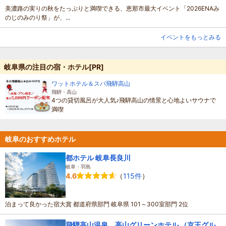
美濃路の実りの秋をたっぷりと満喫できる、恵那市最大イベント「2026ENAみ
のじのみのり祭」が、...
イベントをもっとみる
岐阜県の注目の宿・ホテル[PR]
ワットホテル＆スパ飛騨高山
飛騨・高山
4つの貸切風呂が大人気♪飛騨高山の情景と心地よいサウナで
満喫
岐阜のおすすめホテル
都ホテル 岐阜長良川
岐阜・羽島
（
115件
）
4.6
泊まって良かった宿大賞 都道府県部門 岐阜県 101～300室部門 2位
飛騨高山温泉 高山グリーンホテル （京王グル