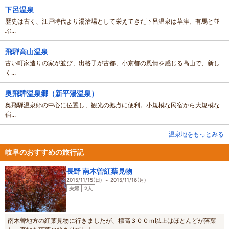
下呂温泉
歴史は古く、江戸時代より湯治場として栄えてきた下呂温泉は草津、有馬と並
ぶ...
飛騨高山温泉
古い町家造りの家が並び、出格子が古都、小京都の風情を感じる高山で、新し
く...
奥飛騨温泉郷（新平湯温泉）
奥飛騨温泉郷の中心に位置し、観光の拠点に便利。小規模な民宿から大規模な
宿...
温泉地をもっとみる
岐阜のおすすめの旅行記
長野 南木曽紅葉見物
2015/11/15(日) ～ 2015/11/16(月)
夫婦
2人
南木曽地方の紅葉見物に行きましたが、標高３００ｍ以上はほとんどが落葉