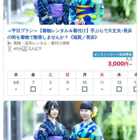
＜平日プラン＞【着物レンタル＆着付け】手ぶらで大丈夫♪長浜
の街を着物で散策しませんか？《滋賀／長浜》
着物・浴衣レンタル・着付け体験
40分
2人以下
オンラインカード決済専用
大人
3,000
円～
木
金
土
日
月
火
水
木
6
7
8
9
10
11
12
13
8/