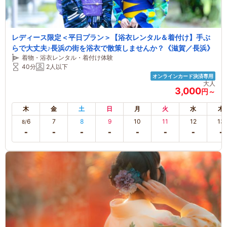
レディース限定＜平日プラン＞【浴衣レンタル＆着付け】手ぶ
らで大丈夫♪長浜の街を浴衣で散策しませんか？《滋賀／長浜》
着物・浴衣レンタル・着付け体験
40分
2人以下
オンラインカード決済専用
大人
3,000
円～
木
金
土
日
月
火
水
木
6
7
8
9
10
11
12
13
8/