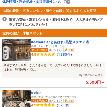
体験時期・料金相場・参加者属性について
滋賀の着物・浴衣レンタル・着付け体験に関するよくある質問
滋賀の着物・浴衣レンタル・着付け体験で、大人料金が安いプ
ランTOP3はどれですか？
滋賀の着物・浴衣レンタル・着付け体験で、大人料金が安いプ
滋賀の遊び・体験スポット
ランTOP3は
＜土日祝プラン＞【着物レンタル＆着付け】手ぶ
らで大丈夫♪長浜の街を着物で散策しませんか？《滋賀／長
itoaware-いとあはれ-黒壁スクエア店
彦根・長浜／アクセサリー作り
浜》
、
レディース限定＜土日祝プラン＞【浴衣レンタル＆着付
ネット予約OK
ポイント2％
王道
け】手ぶらで大丈夫♪長浜の街を浴衣で散策しませんか？《滋賀
（
1,885件
）
4.9
／長浜》
、
レディース限定＜平日プラン＞【浴衣レンタル＆着
付け】手ぶらで大丈夫♪長浜の街を浴衣で散策しませんか？《滋
綺麗なアクセサリーがたくさんあって、見ているだけで癒されました。今日
賀／長浜》
です。
はあまり時間が無くてゆ...
1週間ごとに各施設のプランの大人料金を元に、最安プランを安
by けいちゃんさん
い順にランキング形式にしてご紹介しています。※毎週更新
5,500円～
trois'r
草津・守山・近江八幡／アクセサリー作り
ネット予約OK
ポイント2％
王道
（
528件
）
4.9