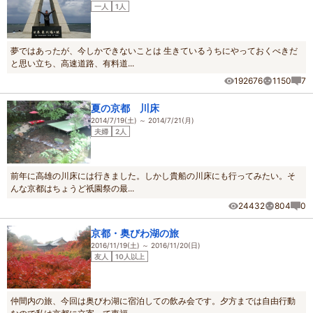
一人
1人
夢ではあったが、今しかできないことは 生きているうちにやっておくべきだ
と思い立ち、高速道路、有料道...
192676
1150
7
夏の京都 川床
2014/7/19(土) ～ 2014/7/21(月)
夫婦
2人
前年に高雄の川床には行きました。しかし貴船の川床にも行ってみたい。そ
んな京都はちょうど祇園祭の最...
24432
804
0
京都・奥びわ湖の旅
2016/11/19(土) ～ 2016/11/20(日)
友人
10人以上
仲間内の旅、今回は奥びわ湖に宿泊しての飲み会です。夕方までは自由行動