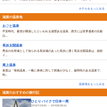
ホテルをもっとみる
滋賀の温泉地
おごと温泉
平安時代、最澄が開湯したといわれる湯歴ある温泉。西方には世界遺産の比叡
山...
長浜太閤温泉
秀吉の出世城として知られる長浜城のあった長浜に湧く長浜太閤温泉は、総鉄
イ...
尾上温泉
泉質は「単純温泉」一般に身体に対して刺激が少なく、緩和性のある温泉で、
利...
温泉地をもっとみる
滋賀のおすすめの旅行記
ひとり バイクで日本一周
2014/7/24(木) ～ 2014/8/26(火)