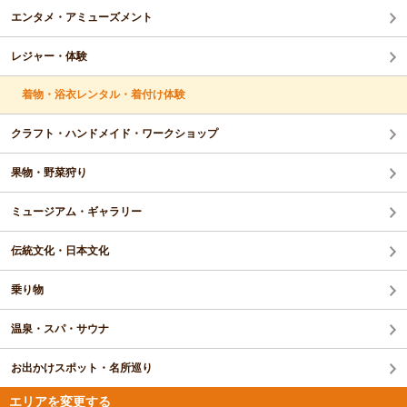
エンタメ・アミューズメント
レジャー・体験
着物・浴衣レンタル・着付け体験
クラフト・ハンドメイド・ワークショップ
果物・野菜狩り
ミュージアム・ギャラリー
伝統文化・日本文化
乗り物
温泉・スパ・サウナ
お出かけスポット・名所巡り
エリアを変更する