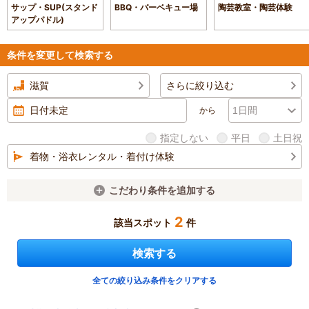
サップ・SUP(スタンド
BBQ・バーベキュー場
陶芸教室・陶芸体験
アップパドル)
条件を変更して検索する
滋賀
さらに絞り込む
から
指定しない
平日
土日祝
着物・浴衣レンタル・着付け体験
こだわり条件を追加する
2
該当スポット
件
検索する
全ての絞り込み条件をクリアする