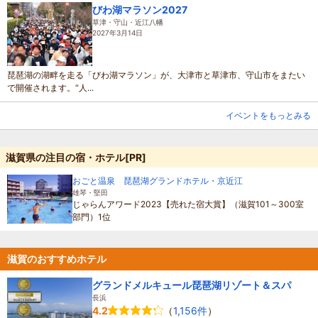
びわ湖マラソン2027
草津・守山・近江八幡
2027年3月14日
琵琶湖の湖畔を走る「びわ湖マラソン」が、大津市と草津市、守山市をまたい
で開催されます。“人...
イベントをもっとみる
滋賀県の注目の宿・ホテル[PR]
おごと温泉 琵琶湖グランドホテル・京近江
雄琴・堅田
じゃらんアワード2023【売れた宿大賞】（滋賀101～300室
部門）1位
滋賀のおすすめホテル
グランドメルキュール琵琶湖リゾート＆スパ
長浜
（
1,156件
）
4.2