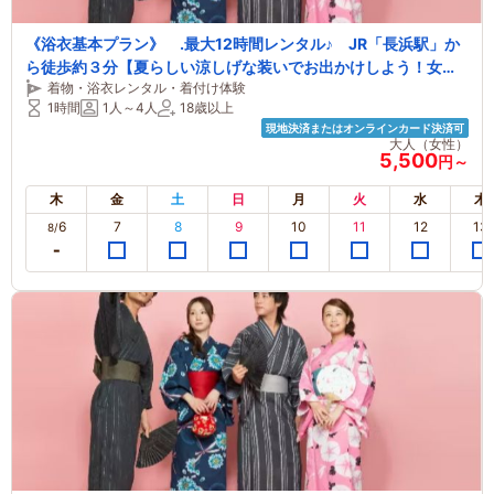
《浴衣基本プラン》 .最大12時間レンタル♪ JR「長浜駅」か
ら徒歩約３分【夏らしい涼しげな装いでお出かけしよう！女
着物・浴衣レンタル・着付け体験
性・カップルにもオススメ】
1時間
1人～4人
18歳以上
現地決済またはオンラインカード決済可
大人（女性）
5,500
円～
木
金
土
日
月
火
水
木
6
7
8
9
10
11
12
13
8/