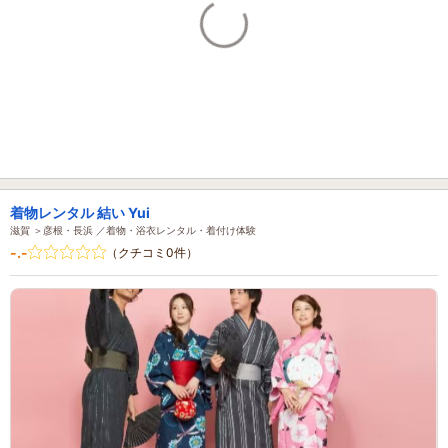
着物レンタル 結い Yui
滋賀 ＞彦根・長浜 ／着物・浴衣レンタル・着付け体験
-.-
（クチコミ0件）