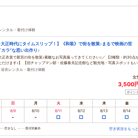
衣レンタル・着付け体験
・大正時代にタイムスリップ！】《和装》で街を散策♪まるで映画の世
イカラ”な思い出作り♪
大正衣裳で新宮の街を散策♪素敵なお写真撮ってきてください♪／ 【2種類・約30点
ただけます♪】 【旧チャップマン邸・佐藤春夫記念館など観光地・写真スポットもい
・浴衣レンタル・着付け体験
女
3,500
ポイン
日
月
火
水
木
金
8/9
8/10
8/11
8/12
8/13
8/14
-
-
□
□
□
□
･･空きなし －･･･受付対象外
空き状況をもっ