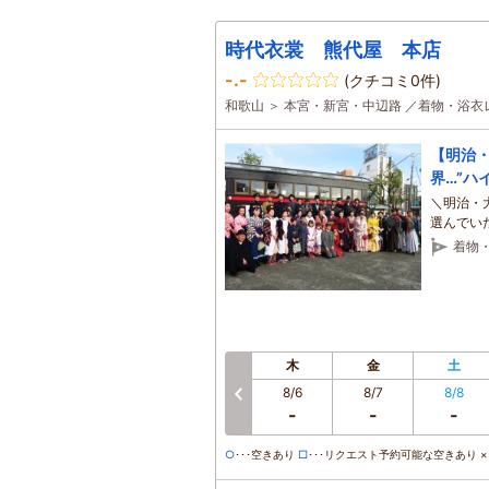
時代衣裳 熊代屋 本店
-.-
(クチコミ0件)
和歌山 ＞ 本宮・新宮・中辺路 ／着物・浴
【明治
界…”ハ
＼明治・
選んでい
い♪】
着物
木
金
土
8/6
8/7
8/8
前へ
-
-
-
○
･･･空きあり
□
･･･リクエスト予約可能な空きあり ×･