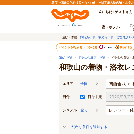
遊び・体験の予約はじゃらんnet ～日本最大級の宿・ホテ
こんにちは♪ゲストさん
じ
宿・ホテル
遊び・体験
旅行ガイド
観光ガイド
ご当地グル
ポイントがたまる・つかえる
遊び･体験
＞
和歌山の遊び・体験
＞
和歌山の着物・
和歌山の着物・浴衣レ
関西全域 ＞ 
エリア
全国
日付
日付未定
レジャー・体
ジャンル
全て
こだわり条件を追加する