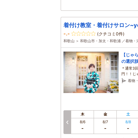
着付け教室・着付けサロン~yos
-.-
(クチコミ0件)
和歌山 ＞ 和歌山市・加太・和歌浦 ／着物
【じゃ
の選択
＊通常3回
円！！じ
ね♪
着物
木
金
土
8/6
8/7
8/8
前へ
-
-
-