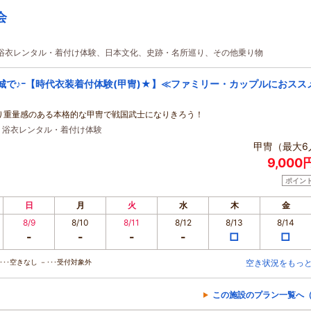
会
・浴衣レンタル・着付け体験、日本文化、史跡・名所巡り、その他乗り物
城で♪ｰ【時代衣装着付体験(甲冑)★】≪ファミリー・カップルにおスス
り重量感のある本格的な甲冑で戦国武士になりきろう！
・浴衣レンタル・着付け体験
甲冑（最大6
9,000
ポイン
日
月
火
水
木
金
8/9
8/10
8/11
8/12
8/13
8/14
-
-
-
-
□
□
･･空きなし －･･･受付対象外
空き状況をもっ
この施設のプラン一覧へ（