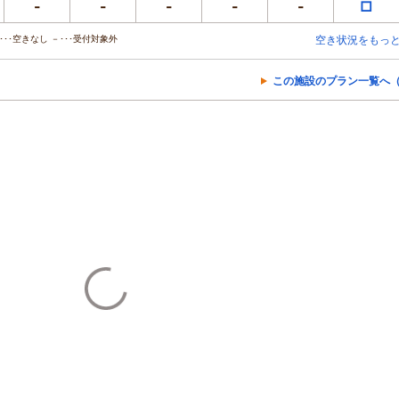
-
-
-
-
-
□
･･空きなし －･･･受付対象外
空き状況をもっ
この施設のプラン一覧へ（