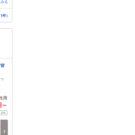
とみる
1件）
で皆
ゆっ
性用
円～
ト2％
土
日
月
火
水
木
8/15
8/16
8/17
8/18
8/19
8/20
次へ