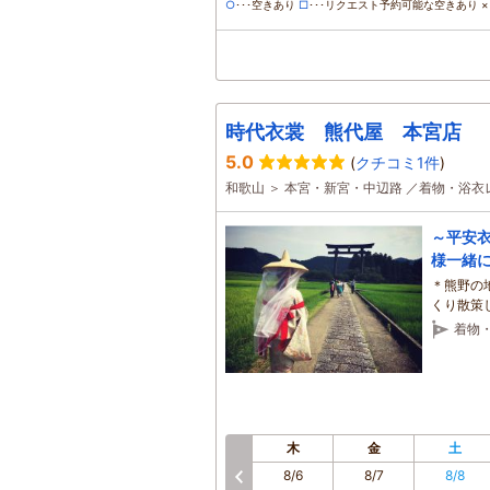
○
･･･空きあり
□
･･･リクエスト予約可能な空きあり ×･
時代衣裳 熊代屋 本宮店
5.0
(
クチコミ1件
)
和歌山 ＞ 本宮・新宮・中辺路 ／着物・浴
～平安
様一緒
＊熊野の
くり散策
着物
木
金
土
8/6
8/7
8/8
前へ