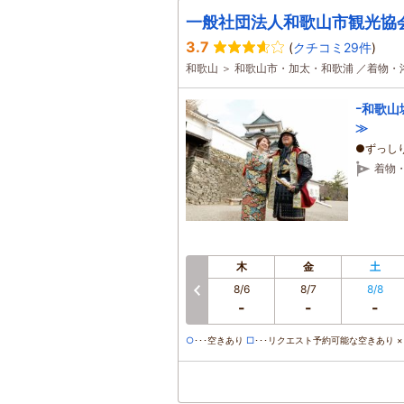
一般社団法人和歌山市観光協
3.7
(
クチコミ29件
)
和歌山 ＞ 和歌山市・加太・和歌浦 ／着物
ｰ和歌山
≫
●ずっし
着物
木
金
土
8/6
8/7
8/8
前へ
-
-
-
○
･･･空きあり
□
･･･リクエスト予約可能な空きあり ×･