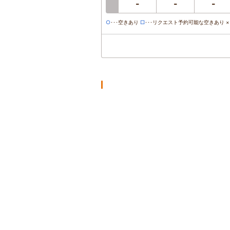
-
-
-
○
･･･空きあり
□
･･･リクエスト予約可能な空きあり ×･