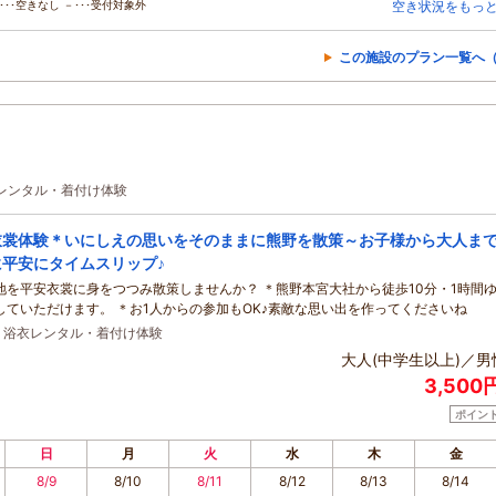
･･空きなし －･･･受付対象外
空き状況をもっ
この施設のプラン一覧へ（
衣レンタル・着付け体験
衣裳体験＊いにしえの思いをそのままに熊野を散策～お子様から大人ま
に平安にタイムスリップ♪
地を平安衣裳に身をつつみ散策しませんか？ ＊熊野本宮大社から徒歩10分・1時間
していただけます。 ＊お1人からの参加もOK♪素敵な思い出を作ってくださいね
・浴衣レンタル・着付け体験
大人(中学生以上)／男
3,500
ポイン
日
月
火
水
木
金
8/9
8/10
8/11
8/12
8/13
8/14