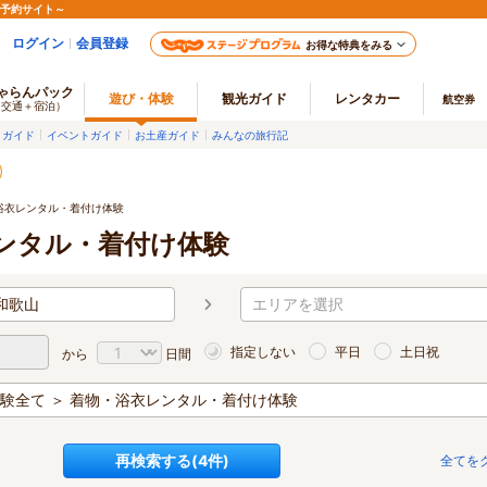
ル予約サイト～
ログイン
会員登録
お得な特典をみる
ゃらんパック
遊び・体験
観光ガイド
レンタカー
航空券
（交通＋宿泊）
メガイド
イベントガイド
お土産ガイド
みんなの旅行記
浴衣レンタル・着付け体験
ンタル・着付け体験
和歌山
エリアを選択
指定しない
平日
土日祝
から
日間
験全て ＞ 着物・浴衣レンタル・着付け体験
再検索する(
4
件)
全てを