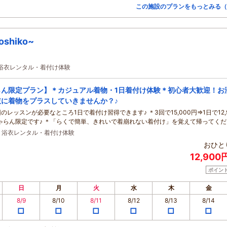
この施設のプランをもっとみる（
hiko~
・浴衣レンタル・着付け体験
らん限定プラン】＊カジュアル着物・1日着付け体験＊初心者大歓迎！お
肢に着物をプラスしていきませんか？♪
のレッスンが必要なところ1日で着付け習得できます♪ ＊3回で15,000円⇒1日で12,
ゃらん限定です♪ ＊「らくで簡単、きれいで着崩れない着付け」を覚えて帰ってくだ
・浴衣レンタル・着付け体験
おひと
12,900
ポイン
日
月
火
水
木
金
8/9
8/10
8/11
8/12
8/13
8/14
□
□
□
□
□
□