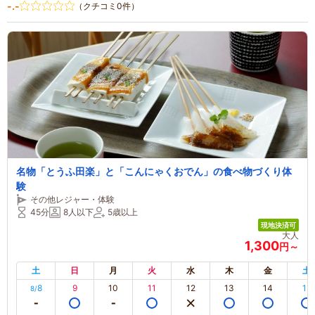
-.-
（クチコミ0件）
名物「とうふ田楽」と「こんにゃくおでん」の食べ物づくり体
験
その他レジャー・体験
45分
8人以下
5歳以上
現地決済可
大人
1,300
円～
土
日
月
火
水
木
金
土
8
9
10
11
12
13
14
15
8/