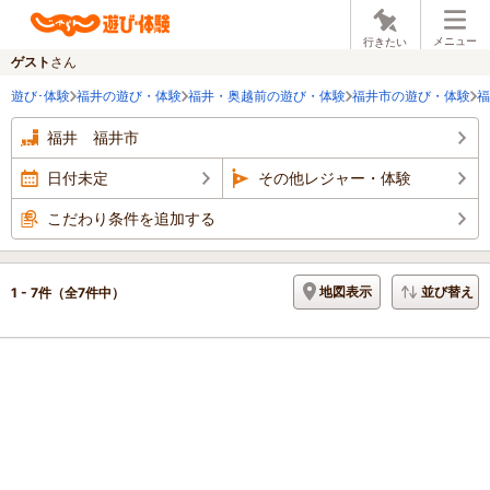
メニュー
行きたい
ゲスト
さん
遊び･体験
福井の遊び・体験
福井・奥越前の遊び・体験
福井市の遊び・体験
福
福井 福井市
日付未定
その他レジャー・体験
こだわり条件を追加する
地図表示
並び替え
1 - 7件
（全7件中）