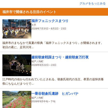
グルメをもっとみる
福井市で開催される注目のイベント
福井フェニックスまつり
大手
2026年7月31日～8月2日・23日
福井市のまちなかで真夏の祭典「福井フェニックスまつり」が開催されます。
初日の夜に、足羽川河...
越前朝倉戦国まつり・越前朝倉万灯夜
城戸ノ内町
2026年8月22日～23日
江戸時代の頃から行われていたとされる、朝倉氏初代の当主、孝景の追悼供養
祭にちなんだまつりで...
一乗谷朝倉氏遺跡 ヒガンバナ
城戸ノ内町
2026年9月中旬～下旬