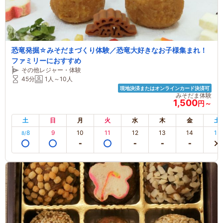
恐竜発掘☆みそだまづくり体験／恐竜大好きなお子様集まれ！
ファミリーにおすすめ
その他レジャー・体験
45分
1人～10人
現地決済またはオンラインカード決済可
みそだま体験
1,500
円～
土
日
月
火
水
木
金
土
8
9
10
11
12
13
14
15
8/