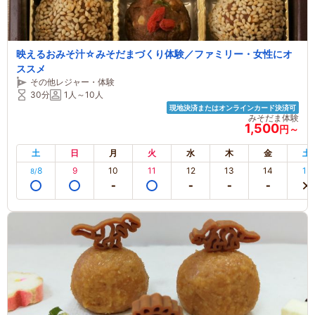
映えるおみそ汁☆みそだまづくり体験／ファミリー・女性にオ
ススメ
その他レジャー・体験
30分
1人～10人
現地決済またはオンラインカード決済可
みそだま体験
1,500
円～
土
日
月
火
水
木
金
土
8
9
10
11
12
13
14
15
8/