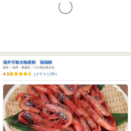
福井市観光物産館 福福館
福井 ＞福井・奥越前 ／その他伝統文化
4.5
（
クチコミ2件
）