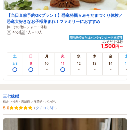
【当日直前予約OKプラン！】恐竜発掘☆みそだまづくり体験／
恐竜大好きなお子様集まれ！ファミリーにおすすめ
その他レジャー・体験
45分
1人～10人
現地決済またはオンラインカード決済可
みそだま体験
1,500
円～
土
日
月
火
水
木
金
土
8
9
10
11
12
13
14
15
8/
三七味噌
福井 ＞福井・奥越前 ／洋菓子・パン作り
5.0
（
クチコミ8件
）