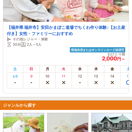
【福井県 福井市】安田かまぼこ道場でちくわ作り体験♪【お土産
付き】女性・ファミリーにおすすめ
その他レジャー・体験
30分
2人～5人
現地決済またはオンラインカード決済可
おひとり様
2,000
円～
土
日
月
火
水
木
金
土
8
9
10
11
12
13
14
15
8/
ジャンルから探す