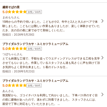
越前そばの里
5.0
女性／30代
まめもちさん
15時からの予約で伺いました。こどもが小2、年中と2人と大人がペアで体
験しました。こどもには難しい作業もありましたが、楽しく体験させていた
だき、次の日の夜に家でゆでて美味しくいただ...
投稿日：2026年5月29日
ブライダルランドワカサ・ユミカツラミュージアム
5.0
女性／60代
つぼちゃんさん
とても綺麗な工場で、手順を追ってウエディングドレスができる工程を見学
させてもらいました。作業しているスタッフさん達も気さくに声を掛けて頂
き気持ちよく見学出来ました。１着のドレスを仕...
投稿日：2026年5月23日
ブライダルランドワカサ・ユミカツラミュージアム
5.0
女性／50代
あんさん
敦賀駅から、ゴコイチバスを利用して向かいました。 下車バス停のすぐ目
の前に建物があったので、迷わずに到着できました。 スタッフさんには、
親切で丁寧に対応をしていただきました。 ...