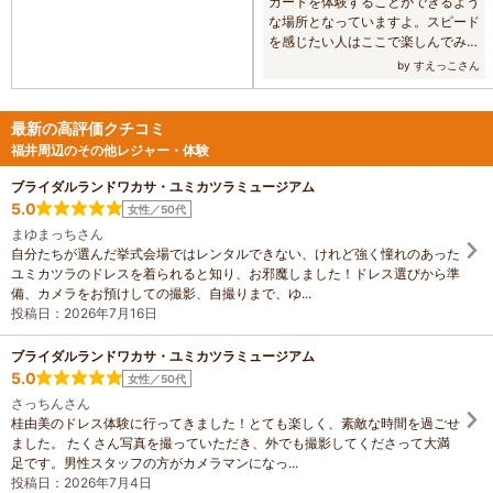
カートを体験することができるよう
体験走行！ 2つ目は、レーシングドラ
な場所となっていますよ。スピード
イバーが運転するスポーツカーの助
を感じたい人はここで楽しんでみる
手席に乗り込んでスポーツ走行を体
のがよさそうでしょうね。
by すえっこさん
験できる同乗走行！ 3つ目は、身長
が150センチ以上の方ならどなたでも
乗ることが出来るレンタルカート！
最新の高評価クチコミ
是非サーキットを体験してみてくだ
福井周辺のその他レジャー・体験
さい。
ブライダルランドワカサ・ユミカツラミュージアム
5.0
女性／50代
まゆまっちさん
自分たちが選んだ挙式会場ではレンタルできない、けれど強く憧れのあった
ユミカツラのドレスを着られると知り、お邪魔しました！ドレス選びから準
備、カメラをお預けしての撮影、自撮りまで、ゆ...
投稿日：2026年7月16日
ブライダルランドワカサ・ユミカツラミュージアム
5.0
女性／50代
さっちんさん
桂由美のドレス体験に行ってきました！とても楽しく、素敵な時間を過ごせ
ました。 たくさん写真を撮っていただき、外でも撮影してくださって大満
足です。男性スタッフの方がカメラマンになっ...
投稿日：2026年7月4日