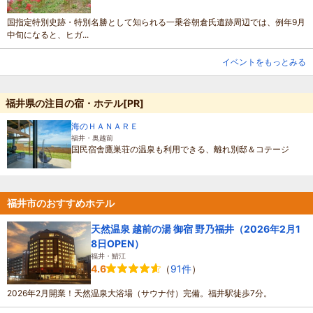
国指定特別史跡・特別名勝として知られる一乗谷朝倉氏遺跡周辺では、例年9月
中旬になると、ヒガ...
イベントをもっとみる
福井県の注目の宿・ホテル[PR]
海のＨＡＮＡＲＥ
福井・奥越前
国民宿舎鷹巣荘の温泉も利用できる、離れ別邸＆コテージ
福井市のおすすめホテル
天然温泉 越前の湯 御宿 野乃福井（2026年2月1
8日OPEN）
福井・鯖江
（
91件
）
4.6
2026年2月開業！天然温泉大浴場（サウナ付）完備。福井駅徒歩7分。