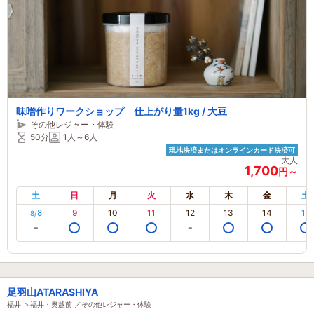
味噌作りワークショップ 仕上がり量1kg / 大豆
その他レジャー・体験
50分
1人～6人
現地決済またはオンラインカード決済可
大人
1,700
円～
土
日
月
火
水
木
金
土
8
9
10
11
12
13
14
15
8/
足羽山ATARASHIYA
福井 ＞福井・奥越前 ／その他レジャー・体験