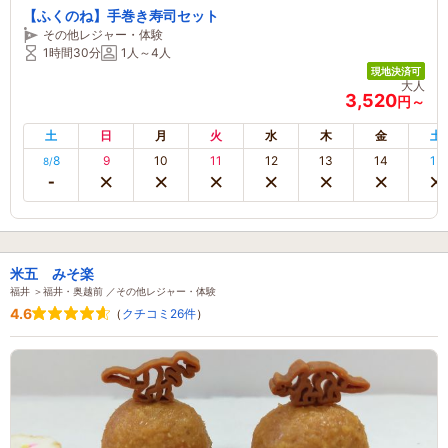
【ふくのね】手巻き寿司セット
その他レジャー・体験
1時間30分
1人～4人
現地決済可
大人
3,520
円～
土
日
月
火
水
木
金
土
8
9
10
11
12
13
14
15
8/
米五 みそ楽
福井 ＞福井・奥越前 ／その他レジャー・体験
4.6
（
クチコミ26件
）