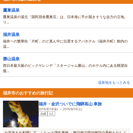
鷹巣温泉
鷹巣温泉の湯元「国民宿舎鷹巣荘」は、日本海に手が届きそうな迫力の立地。
リ...
福井温泉
福井一の繁華街「片町」のど真ん中に位置するアパホテル《福井片町》館内の
温...
勝山温泉
西日本最大級のビックゲレンデ「スキージャム勝山」のホテル内にある眺望自
慢...
温泉地をもっとみる
福井市のおすすめの旅行記
福井・金沢ついでに飛騨高山 車旅
2015/8/14(金) ～ 2015/8/15(土)
夫婦
2人
お盆休みを利用して、ふらっと弾丸車旅。 無計画で宿泊施設の予約もなし！