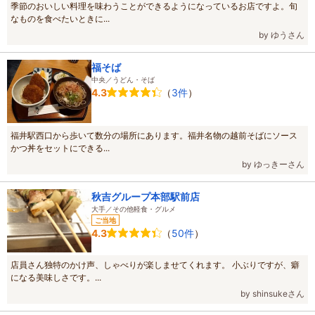
季節のおいしい料理を味わうことができるようになっているお店ですよ。旬
なものを食べたいときに...
by ゆうさん
福そば
中央／うどん・そば
（
3件
）
4.3
福井駅西口から歩いて数分の場所にあります。福井名物の越前そばにソース
かつ丼をセットにできる...
by ゆっきーさん
秋吉グループ本部駅前店
大手／その他軽食・グルメ
ご当地
（
50件
）
4.3
店員さん独特のかけ声、しゃべりが楽しませてくれます。 小ぶりですが、癖
になる美味しさです。...
by shinsukeさん