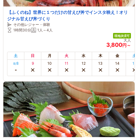
【ふくのね】世界に１つだけの甘えび丼でインスタ映え！オリ
ジナル甘えび丼づくり
その他レジャー・体験
1時間30分
1人～4人
現地決済可
大人
3,800
円～
土
日
月
火
水
木
金
土
8
9
10
11
12
13
14
15
8/