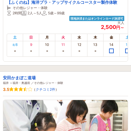
【ふくのね】海洋プラ・アップサイクルコースター製作体験
その他レジャー・体験
2時間
2人～5人
5歳～99歳
現地決済またはオンラインカード決済可
大人
2,500
円～
土
日
月
火
水
木
金
土
8
9
10
11
12
13
14
15
8/
安田かまぼこ道場
福井 ＞福井・奥越前 ／その他レジャー・体験
3.5
（
クチコミ2件
）