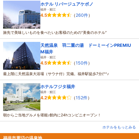
ホテル リバージュアケボノ
福井・鯖江
（
260件
）
4.5
旅先で美味しいものを食べたいお客様のための"美食のホテル"
天然温泉 羽二重の湯 ドーミーインPREMIU
M福井
福井・鯖江
（
150件
）
4.5
最上階に天然温泉大浴場（サウナ付）完備。福井駅徒歩7分(^^♪
ホテルフジタ福井
福井・鯖江
（
152件
）
4.2
朝からご当地グルメを堪能♪館内に24hコンビニオープン！
ホテルをもっとみる
福井市周辺の温泉地