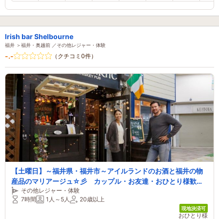
lrish bar Shelbourne
福井 ＞福井・奥越前 ／その他レジャー・体験
-.-
（クチコミ0件）
【土曜日】～福井県・福井市～アイルランドのお酒と福井の物
産品のマリアージュ☆彡 カップル・お友達・おひとり様歓
その他レジャー・体験
迎！
7時間
1人～5人
20歳以上
現地決済可
おひとり様