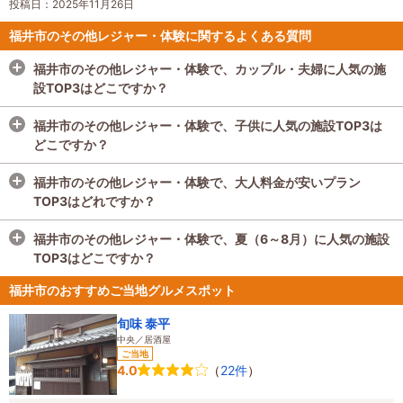
投稿日：2025年11月26日
福井市のその他レジャー・体験に関するよくある質問
福井市のその他レジャー・体験で、カップル・夫婦に人気の施
設TOP3はどこですか？
福井市のその他レジャー・体験で、カップル・夫婦に人気の施
福井市のその他レジャー・体験で、子供に人気の施設TOP3は
設TOP3は
米五 みそ楽
、
福井ふるさと茶屋 杵と臼
、
タカスサ
どこですか？
ーキット
です。
カップル・夫婦のすべての体験済みクチコミ数を1週間ごとに集
福井市のその他レジャー・体験で、子供に人気の施設TOP3は
福井市のその他レジャー・体験で、大人料金が安いプラン
計し、多い順にランキング形式にしてご紹介しています。※毎週
米五 みそ楽
、
岩尾醤油醸造元
、
福井ふるさと茶屋 杵と臼
で
TOP3はどれですか？
更新
す。
子供がいる家族のすべての体験済みクチコミ数を1週間ごとに集
福井市のその他レジャー・体験で、大人料金が安いプラン
福井市のその他レジャー・体験で、夏（6～8月）に人気の施設
計し、多い順にランキング形式にしてご紹介しています。※毎週
TOP3は
名物「とうふ田楽」と「こんにゃくおでん」の食べ物
TOP3はどこですか？
更新
づくり体験
、
味噌作りワークショップ 仕上がり量1kg / 大豆
、
【ふくのね】海洋プラ・アップサイクルコースター製作体験
福井市のその他レジャー・体験で、夏（6～8月）に人気の施設
で
福井市のおすすめご当地グルメスポット
す。
TOP3は
米五 みそ楽
、
福井ふるさと茶屋 杵と臼
、
福人喜 ハピ
1週間ごとに各施設のプランの大人料金を元に、最安プランを安
リン店
です。
旬味 泰平
中央／居酒屋
い順にランキング形式にしてご紹介しています。※毎週更新
各施設の四季ごと（春3～5月、夏6～8月、秋9～11月、冬12～
ご当地
2月）のすべての予約数を集計し、多い順にランキング形式にし
（
22件
）
4.0
てご紹介しています。※毎週更新