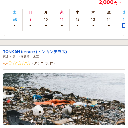
2,000
円～
土
日
月
火
水
木
金
土
8
9
10
11
12
13
14
15
8/
TONKAN terrace (トンカンテラス)
福井 ＞福井・奥越前 ／木工
-.-
（クチコミ0件）