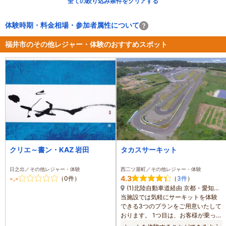
全ての絞り込み条件をクリアする
体験時期・料金相場・参加者属性について
福井市のその他レジャー・体験のおすすめスポット
クリエ～書ン・KAZ 岩田
タカスサーキット
日之出／その他レジャー・体験
西二ツ屋町／その他レジャー・体験
-.-
4.3
（0件）
（
3件
）
(1)北陸自動車道経由 京都・愛知方面 ～ 福井北ICから40分 富山・新潟方面 ～ 金津ICから40分
当施設では気軽にサーキットを体験
できる3つのプランをご用意いたして
おります。 1つ目は、お客様が乗って
こられたお車でサーキットを走れる