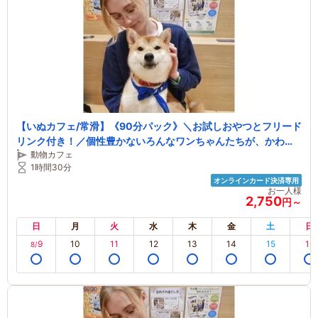
【いぬカフェ/常滑】《90分パック》＼お試しおやつとフリード
リンク付き！／個性豊かないろんなワンちゃんたちが、かわい
動物カフェ
いしっぽをふりふりしながら今日もあなたとの素敵な出逢いを
1時間30分
楽しみにお待ちしております
オンラインカード決済専用
お一人様
2,750
円～
日
月
火
水
木
金
土
日
9
10
11
12
13
14
15
16
8/