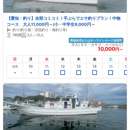
【愛知・釣り】全部コミコミ！手ぶらでエサ釣りプラン！中物
コース 大人11,000円～/小・中学生9,000円～
釣り(釣り堀・渓流釣り・海釣り等)
7時間
2人～10人
現地決済またはオンラインカード決済可
大人( キス・カサゴ・メバルなど)
10,000
円～
日
月
火
水
木
金
土
日
9
10
11
12
13
14
15
16
8/