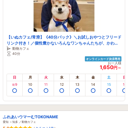
【いぬカフェ/常滑】《40分パック》＼お試しおやつとフリード
リンク付き！／個性豊かないろんなワンちゃんたちが、かわい
動物カフェ
いしっぽをふりふりしながら今日もあなたとの素敵な出逢いを
40分
楽しみにお待ちしております
オンラインカード決済専用
お一人様
1,650
円～
日
月
火
水
木
金
土
日
9
10
11
12
13
14
15
16
8/
ふれあいウマーむTOKONAME
愛知 ＞知多 ／動物カフェ