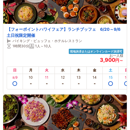
【フォーポイントハワイフェア】ランチブッフェ 6/20～9/6
土日祝限定開催
バイキング・ビュッフェ・ホテルレストラン
1時間30分
1人～10人
現地決済またはオンラインカード決済可
お一人様
3,900
円～
日
月
火
水
木
金
土
日
9
10
11
12
13
14
15
16
8/