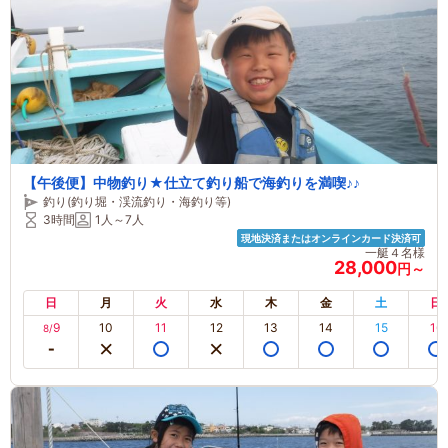
【午後便】中物釣り★仕立て釣り船で海釣りを満喫♪♪
釣り(釣り堀・渓流釣り・海釣り等)
3時間
1人～7人
現地決済またはオンラインカード決済可
一艇４名様
28,000
円～
日
月
火
水
木
金
土
日
9
10
11
12
13
14
15
16
8/