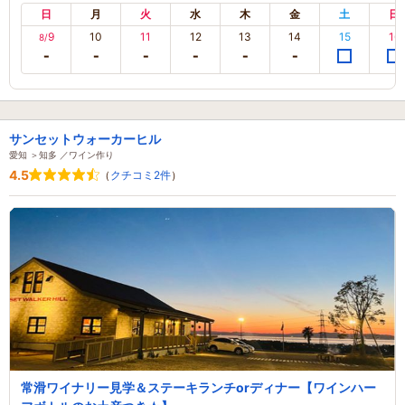
日
月
火
水
木
金
土
日
9
10
11
12
13
14
15
16
8/
サンセットウォーカーヒル
愛知 ＞知多 ／ワイン作り
4.5
（
クチコミ2件
）
常滑ワイナリー見学＆ステーキランチorディナー【ワインハー