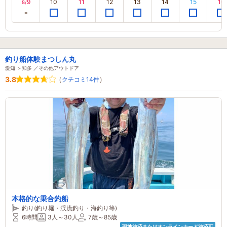
9
10
11
12
13
14
15
16
8/
釣り船体験まつしん丸
愛知 ＞知多 ／その他アウトドア
3.8
（
クチコミ14件
）
本格的な乗合釣船
釣り(釣り堀・渓流釣り・海釣り等)
6時間
3人～30人
7歳～85歳
現地決済またはオンラインカード決済可