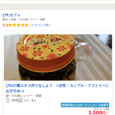
びわカフェ
愛知 ＞知多 ／その他レジャー・体験
5.0
（
クチコミ2件
）
びわの葉エキス作りをしよう <女性・カップル・ファミリーに
おすすめ♪>
その他レジャー・体験
1時間
1人～8人
現地決済またはオンラインカード決済可
おひとり様
3,300
円～