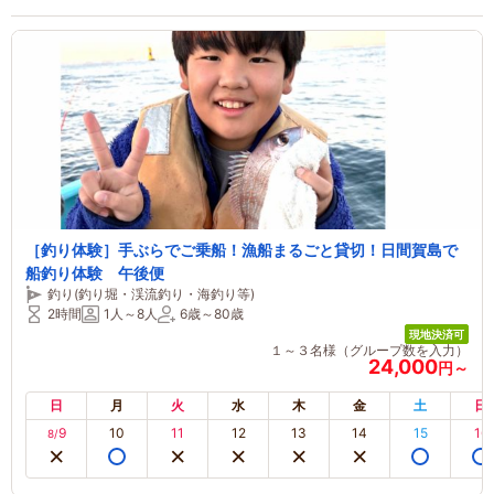
［釣り体験］手ぶらでご乗船！漁船まるごと貸切！日間賀島で
船釣り体験 午後便
釣り(釣り堀・渓流釣り・海釣り等)
2時間
1人～8人
6歳～80歳
現地決済可
１～３名様（グループ数を入力）
24,000
円～
日
月
火
水
木
金
土
日
9
10
11
12
13
14
15
16
8/