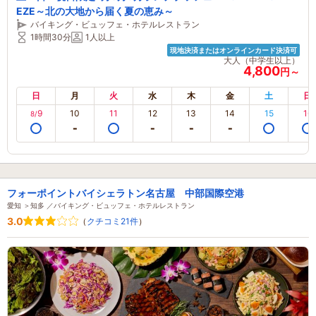
EZE～北の大地から届く夏の恵み～
バイキング・ビュッフェ・ホテルレストラン
1時間30分
1人以上
現地決済またはオンラインカード決済可
大人（中学生以上）
4,800
円～
日
月
火
水
木
金
土
日
9
10
11
12
13
14
15
16
8/
フォーポイントバイシェラトン名古屋 中部国際空港
愛知 ＞知多 ／バイキング・ビュッフェ・ホテルレストラン
3.0
（
クチコミ21件
）