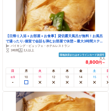
【日帰り入浴＋お部屋＋お食事】貸切露天風呂が無料！お風呂
で湯ったり♪個室で会話も弾むお部屋で休憩～最大3時間ステイ
バイキング・ビュッフェ・ホテルレストラン
会席
3時間
2人以上
現地決済またはオンラインカード決済可
大人
8,800
円～
日
月
火
水
木
金
土
日
9
10
11
12
13
14
15
16
8/