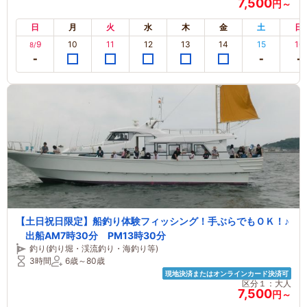
7,500
円～
日
月
火
水
木
金
土
日
9
10
11
12
13
14
15
16
8/
【土日祝日限定】船釣り体験フィッシング！手ぶらでもＯＫ！♪
出船AM7時30分 PM13時30分
釣り(釣り堀・渓流釣り・海釣り等)
3時間
6歳～80歳
現地決済またはオンラインカード決済可
区分１：大人
7,500
円～