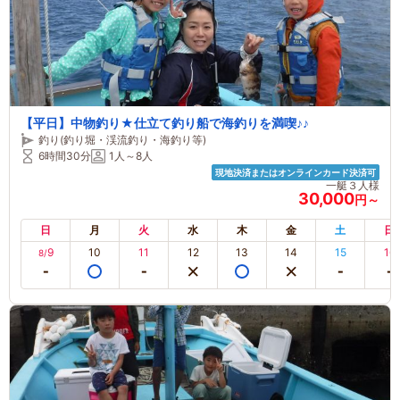
【平日】中物釣り★仕立て釣り船で海釣りを満喫♪♪
釣り(釣り堀・渓流釣り・海釣り等)
6時間30分
1人～8人
現地決済またはオンラインカード決済可
一艇３人様
30,000
円～
日
月
火
水
木
金
土
日
9
10
11
12
13
14
15
16
8/