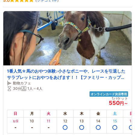
5.0
（
クチコミ1件
）
1番人気☆馬のおやつ体験♪小さなポニーや、レースを引退した
サラブレットにおやつをあげます！！【ファミリー・カップ
動物カフェ
ル・お友達同士にもおすすめ♪】
30分
1人～4人
オンラインカード決済専用
1バケット
550
円～
日
月
火
水
木
金
土
日
9
10
11
12
13
14
15
16
8/