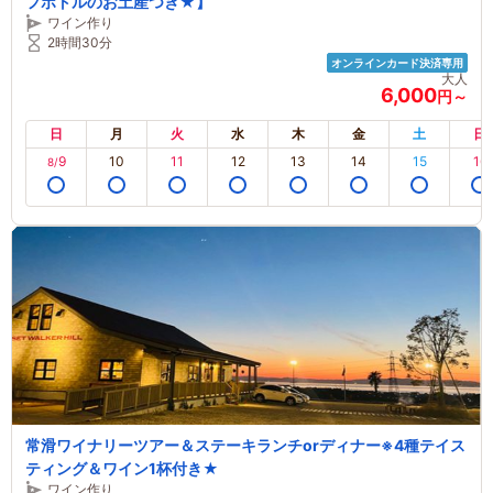
フボトルのお土産つき★】
ワイン作り
2時間30分
オンラインカード決済専用
大人
6,000
円～
日
月
火
水
木
金
土
日
9
10
11
12
13
14
15
16
8/
常滑ワイナリーツアー＆ステーキランチorディナー※4種テイス
ティング＆ワイン1杯付き★
ワイン作り