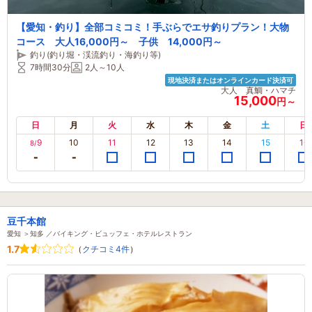
【愛知・釣り】全部コミコミ！手ぶらでエサ釣りプラン！大物
コース 大人16,000円～ 子供 14,000円～
釣り(釣り堀・渓流釣り・海釣り等)
7時間30分
2人～10人
現地決済またはオンラインカード決済可
大人 真鯛・ハマチ
15,000
円～
日
月
火
水
木
金
土
日
9
10
11
12
13
14
15
16
8/
豆千本館
愛知 ＞知多 ／バイキング・ビュッフェ・ホテルレストラン
1.7
（
クチコミ4件
）