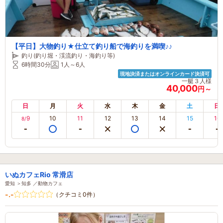
【平日】大物釣り★仕立て釣り船で海釣りを満喫♪♪
釣り(釣り堀・渓流釣り・海釣り等)
6時間30分
1人～6人
現地決済またはオンラインカード決済可
一艇３人様
40,000
円～
日
月
火
水
木
金
土
日
9
10
11
12
13
14
15
16
8/
いぬカフェRio 常滑店
愛知 ＞知多 ／動物カフェ
-.-
（クチコミ0件）