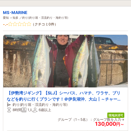
MS･MARINE
愛知 ＞知多 ／釣り(釣り堀・渓流釣り・海釣り等)
-.-
（クチコミ0件）
【伊勢湾ジギング】【SLJ】シーバス、ハマチ、ワラサ、ブリ
などを釣りに行くプランです！＠伊良湖沖、大山┃～チャータ
釣り(釣り堀・渓流釣り・海釣り等)
ー～
8時間
1人
6歳以上
現地決済可
グループ（1～5名）：グループ数を入力→
130,000
円～