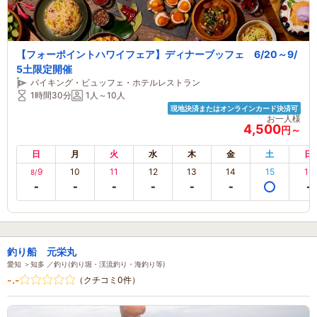
【フォーポイントハワイフェア】ディナーブッフェ 6/20～9/
5土限定開催
バイキング・ビュッフェ・ホテルレストラン
1時間30分
1人～10人
現地決済またはオンラインカード決済可
お一人様
4,500
円～
日
月
火
水
木
金
土
日
9
10
11
12
13
14
15
16
8/
釣り船 元栄丸
愛知 ＞知多 ／釣り(釣り堀・渓流釣り・海釣り等)
-.-
（クチコミ0件）