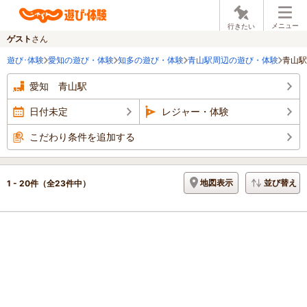
メニュー
行きたい
ゲスト
さん
遊び･体験
愛知の遊び・体験
知多の遊び・体験
青山駅周辺の遊び・体験
青山駅
愛知 青山駅
日付未定
レジャー・体験
こだわり条件を追加する
地図表示
並び替え
1 - 20件
（全23件中）