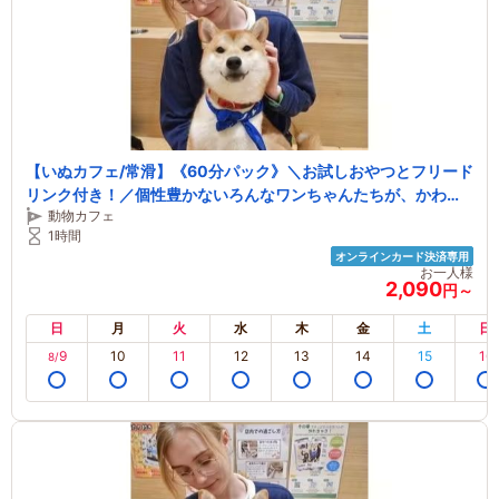
【いぬカフェ/常滑】《60分パック》＼お試しおやつとフリード
リンク付き！／個性豊かないろんなワンちゃんたちが、かわい
動物カフェ
いしっぽをふりふりしながら今日もあなたとの素敵な出逢いを
1時間
楽しみにお待ちしております
オンラインカード決済専用
お一人様
2,090
円～
日
月
火
水
木
金
土
日
9
10
11
12
13
14
15
16
8/