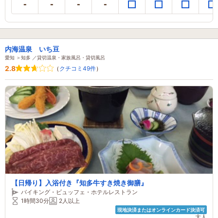
内海温泉 いち豆
愛知 ＞知多 ／貸切温泉・家族風呂・貸切風呂
2.8
（
クチコミ49件
）
【日帰り】入浴付き『知多牛すき焼き御膳』
バイキング・ビュッフェ・ホテルレストラン
1時間30分
2人以上
現地決済またはオンラインカード決済可
大人