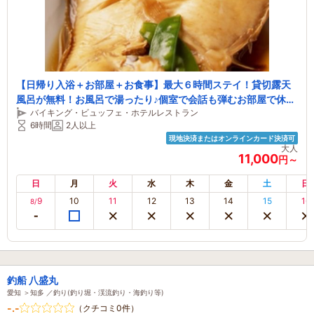
【日帰り入浴＋お部屋＋お食事】最大６時間ステイ！貸切露天
風呂が無料！お風呂で湯ったり♪個室で会話も弾むお部屋で休憩
バイキング・ビュッフェ・ホテルレストラン
～ロングステイ会席
6時間
2人以上
現地決済またはオンラインカード決済可
大人
11,000
円～
日
月
火
水
木
金
土
日
9
10
11
12
13
14
15
16
8/
釣船 八盛丸
愛知 ＞知多 ／釣り(釣り堀・渓流釣り・海釣り等)
-.-
（クチコミ0件）