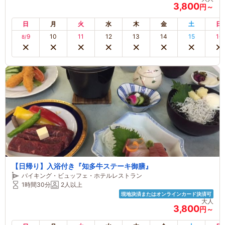
3,800
円～
日
月
火
水
木
金
土
日
9
10
11
12
13
14
15
16
8/
【日帰り】入浴付き『知多牛ステーキ御膳』
バイキング・ビュッフェ・ホテルレストラン
1時間30分
2人以上
現地決済またはオンラインカード決済可
大人
3,800
円～