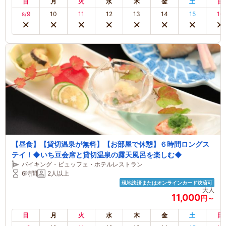
日
月
火
水
木
金
土
日
9
10
11
12
13
14
15
16
8/
【昼食】【貸切温泉が無料】【お部屋で休憩】６時間ロングス
テイ！◆いち豆会席と貸切温泉の露天風呂を楽しむ◆
バイキング・ビュッフェ・ホテルレストラン
6時間
2人以上
現地決済またはオンラインカード決済可
大人
11,000
円～
日
月
火
水
木
金
土
日