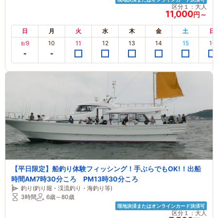
区分１：大人
11,000
円～
日
月
火
水
木
金
土
日
9
10
11
12
13
14
15
16
8/
【平日限定】船釣り体験フィッシング！手ぶらでもOK!！出船
時間AM7時30分ころ PM13時30分ころ
釣り(釣り堀・渓流釣り・海釣り等)
3時間
6歳～80歳
現地決済またはオンラインカード決済可
区分１：大人