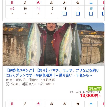
日
月
火
水
木
金
土
日
9
10
11
12
13
14
15
16
8/
【伊勢湾ジギング】【釣り】ハマチ、ワラサ、ブリなどを釣り
に行くプランです！＠伊良湖沖┃～乗り合い・３名から～
釣り(釣り堀・渓流釣り・海釣り等)
7時間30分
3人以上
6歳以上
現地決済可
お一人様（小学生以上）
13,000
円～
日
月
火
水
木
金
土
日