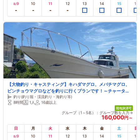
9
10
11
12
13
14
15
16
8/
【大物釣り・キャスティング】キハダマグロ、メバチマグロ、
ビンチョウマグロなどを釣りに行くプランです！～チャーター
釣り(釣り堀・渓流釣り・海釣り等)
～
8時間
1人
16歳以上
現地決済可
グループ（1～5名）：グループ数を入力→
160,000
円～
日
月
火
水
木
金
土
日
9
10
11
12
13
14
15
16
8/