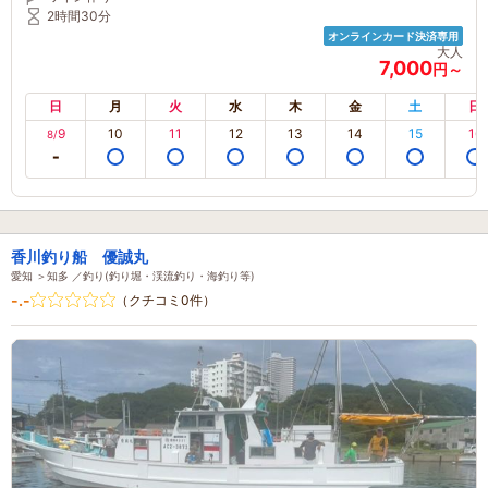
2時間30分
オンラインカード決済専用
大人
7,000
円～
日
月
火
水
木
金
土
日
9
10
11
12
13
14
15
16
8/
香川釣り船 優誠丸
愛知 ＞知多 ／釣り(釣り堀・渓流釣り・海釣り等)
-.-
（クチコミ0件）