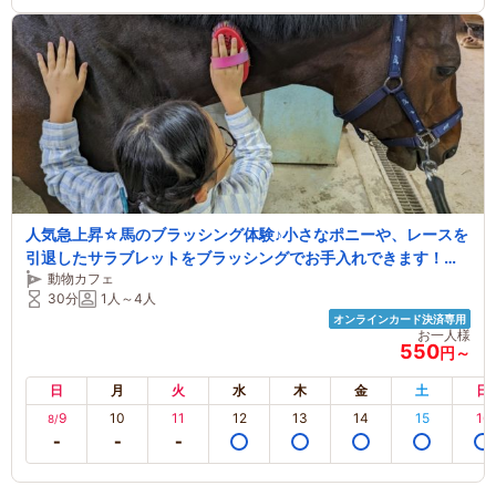
人気急上昇☆馬のブラッシング体験♪小さなポニーや、レースを
引退したサラブレットをブラッシングでお手入れできます！！
動物カフェ
【ファミリー・カップル・お友達同士にもおすすめ♪】）
30分
1人～4人
オンラインカード決済専用
お一人様
550
円～
日
月
火
水
木
金
土
日
9
10
11
12
13
14
15
16
8/