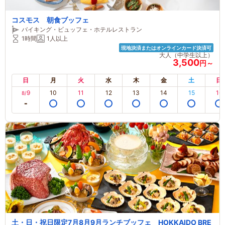
コスモス 朝食ブッフェ
バイキング・ビュッフェ・ホテルレストラン
1時間
1人以上
現地決済またはオンラインカード決済可
大人（中学生以上）
3,500
円～
日
月
火
水
木
金
土
日
9
10
11
12
13
14
15
16
8/
土・日・祝日限定7月8月9月ランチブッフェ HOKKAIDO BRE