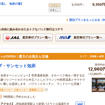
け流し 知床の湯】
9,350
9,350円～
ツイン
食事なし
宿泊プランをもっとみる（9
を自由に組み合わせたおトクなパック旅行はコチラ
航空券付プラン一覧へ
航空券付プラン一覧へ
ナ>がOPEN！露天の水風呂も完備
エリア：
北海道 > 斜
最安料金(
ザ・サンセット知床
12,96
（12,960円～
【全室オーシャンビュー】世界遺産知床。オホーツク海を一望する丘
に建つリゾートホステル☆広々としたラウンジや絶景温泉とサウナで
深い癒しを提供します。パブリックキッチン、ランドリーも完備！
朝食
高評価
夕食
高評価
清潔感
高評価
1時間前に予約されました
【アクセス】
JR知床斜里駅より斜里バスウトロ温泉行き
MAP