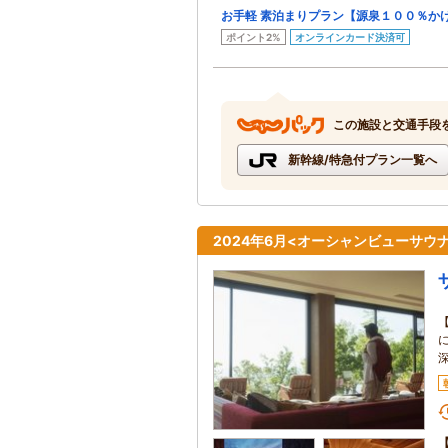
お手軽 素泊まりプラン【源泉１００％か
ポイント2%
オンラインカード決済可
この施設と交通手段
新幹線/特急付プラン一覧へ
2024年6月<オーシャンビューサウ