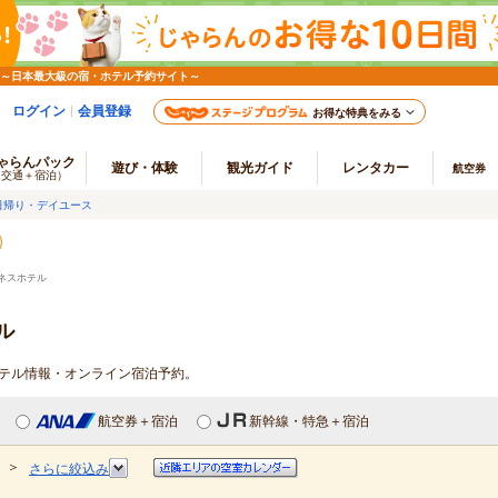
 ～日本最大級の宿・ホテル予約サイト～
ログイン
会員登録
お得な特典をみる
ゃらんパック
遊び・体験
観光ガイド
レンタカー
航空券
（交通＋宿泊）
日帰り・デイユース
ネスホテル
ル
ホテル情報・オンライン宿泊予約。
航空券＋宿泊
新幹線・特急＋宿泊
＞
さらに絞込み