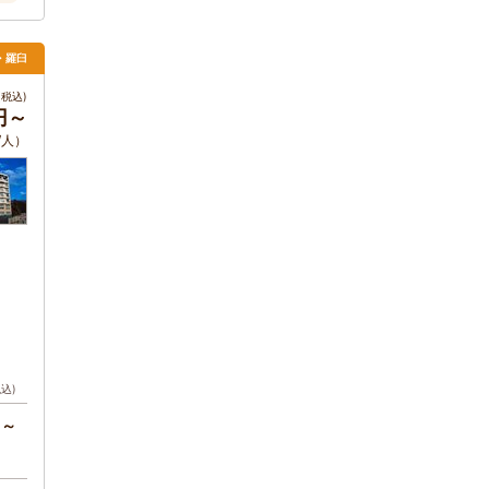
里・羅臼
税込)
0円～
/人）
税込)
円～