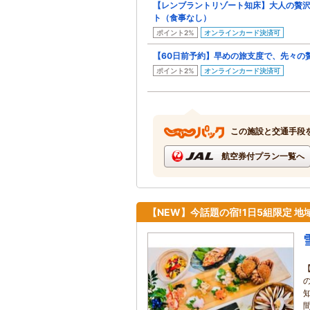
【レンブラントリゾート知床】大人の贅
ト（食事なし）
ポイント2%
オンラインカード決済可
【60日前予約】早めの旅支度で、先々の
ポイント2%
オンラインカード決済可
この施設と交通手段
航空券付プラン一覧へ
【NEW】今話題の宿!1日5組限定 