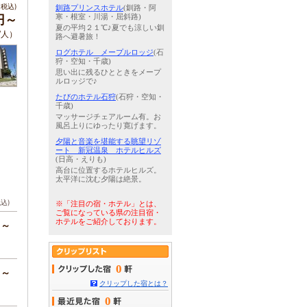
税込)
釧路プリンスホテル
(釧路・阿
円～
寒・根室・川湯・屈斜路)
夏の平均２１℃♪夏でも涼しい釧
/人）
路へ避暑旅！
ログホテル メープルロッジ
(石
狩・空知・千歳)
思い出に残るひとときをメープ
ルロッジで♪
たびのホテル石狩
(石狩・空知・
千歳)
マッサージチェアルーム有。お
風呂上りにゆったり寛げます。
夕陽と音楽を堪能する眺望リゾ
ート 新冠温泉 ホテルヒルズ
(日高・えりも)
高台に位置するホテルヒルズ。
太平洋に沈む夕陽は絶景。
税込)
※「注目の宿・ホテル」とは、
ご覧になっている県の注目宿・
ホテルをご紹介しております。
円～
0
円～
クリップした宿とは？
0