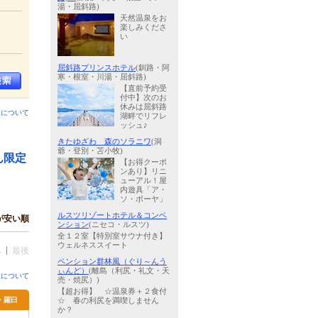
湯・屈斜路)
天然温泉をお
楽しみくださ
い
屈斜路プリンスホテル
(釧路・阿
寒・根室・川湯・屈斜路)
【直前予約受
付中】次のお
休みは屈斜路
ンについて
湖畔でリフレ
ッシュ♪
きたゆざわ 森のソラニワ
(洞
爺・登別・苫小牧)
ん限定
【お得クーポ
ンあり】リニ
ューアル！屋
内遊具「ア・
ソ・ボーヤ」
ルスツリゾートホテル＆コンベ
が安い順
ンション
(ニセコ・ルスツ)
全１２室【特別室サウナ付き】
ウェルネススイート
へ
最後
ペンション群林風（ぐり～んう
ぃんど）
(離島（利尻・礼文・天
金について
売・焼尻）)
【超お得】 ☆温泉券＋２食付
里・羅臼
☆ 春の利尻を満喫しません
か？