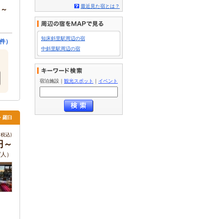
最近見た宿とは？
円～
知床斜里駅周辺の宿
件）
中斜里駅周辺の宿
宿泊施設
｜
観光スポット
｜
イベント
里・羅臼
税込)
0円～
/人）