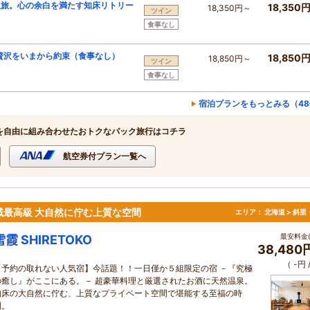
沢旅。心の余白を満たす知床リトリー
18,350
18,350円～
ツイン
食事なし
贅沢をいまから約束（食事なし）
18,850
18,850円～
ツイン
食事なし
宿泊プランをもっとみる（48
を自由に組み合わせたおトクなパック旅行はコチラ
航空券付プラン一覧へ
地域最高級 大自然に佇む上質な空間
エリア：
北海道 > 斜
最安料金(
雪霞 SHIRETOKO
38,480
（ -円
【予約の取れない人気宿】今話題！！一日僅か５組限定の宿 －『究極
の癒し』がここにある。－ 超豪華料理と厳選されたお酒に天然温泉。
知床の大自然に佇む、上質なプライベート空間で堪能する至福の時
間。