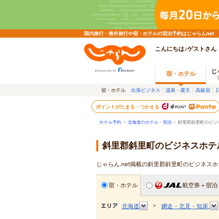
国内旅行・海外旅行や宿・ホテルの宿泊予約はじゃらんnet
こんにちは♪ゲストさん
じ
宿・ホテル
宿・ホテル
出張ビジネス
温泉・露天
高級宿
ポイントがたまる・つかえる
ホテル予約
>
北海道のホテル・宿泊
>
斜里郡斜里町のビジ
斜里郡斜里町のビジネスホテ
じゃらん.net掲載の斜里郡斜里町のビジネス
宿・ホテル
航空券＋宿泊
＞
北海道
網走・北見・知床