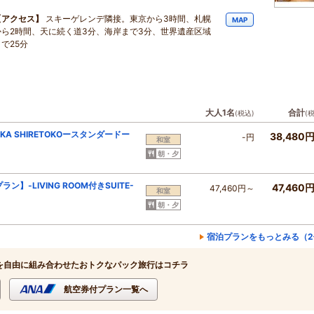
【アクセス】
スキーゲレンデ隣接。東京から3時間、札幌
MAP
から2時間、天に続く道3分、海岸まで3分、世界遺産区域
で25分
大人1名
合計
(税込)
(
 SHIRETOKOースタンダードー
38,480
-円
和室
朝・夕
】-LIVING ROOM付きSUITE-
47,460
47,460円～
和室
朝・夕
宿泊プランをもっとみる（2
を自由に組み合わせたおトクなパック旅行はコチラ
航空券付プラン一覧へ