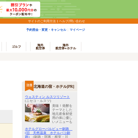
サイトのご利用方法
ヘルプ/問い合わせ
予約照会・変更・キャンセル
マイページ
海外
海外
ゴルフ
航空券
航空券+ホテル
北海道の宿・ホテル[PR]
ウェスティン ルスツリゾート
(ニセコ・ルスツ)
美味！発酵を
テーマとした
地元産食材使
用の体に優し
いメニューも
ホテルグローバルビュー釧路
(旧 天然温泉 ホテルパコ釧
路)
(釧路・阿寒・根室・川