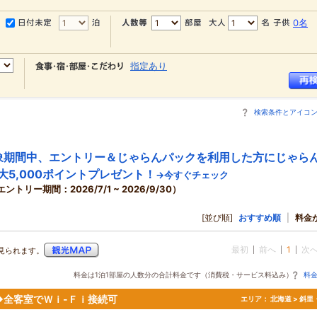
0名
指定あり
検索条件とアイコ
象期間中、エントリー＆じゃらんパックを利用した方にじゃら
大5,000ポイントプレゼント！
→今すぐチェック
エントリー期間：2026/7/1 ~ 2026/9/30）
[並び順]
おすすめ順
|
料金
最初
前へ
1
次
見られます。
料金は1泊1部屋の人数分の合計料金です（消費税・サービス料込み）
料
◆全客室でＷｉ-Ｆｉ接続可
エリア：
北海道 > 斜