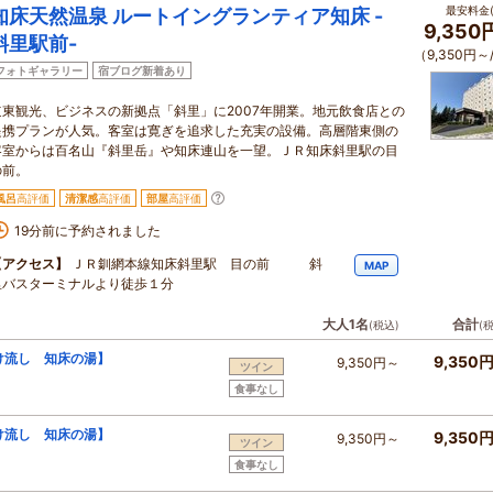
最安料金(
知床天然温泉 ルートイングランティア知床 -
9,350
斜里駅前-
（9,350円～
フォトギャラリー
宿ブログ新着あり
道東観光、ビジネスの新拠点「斜里」に2007年開業。地元飲食店との
提携プランが人気。客室は寛ぎを追求した充実の設備。高層階東側の
客室からは百名山『斜里岳』や知床連山を一望。ＪＲ知床斜里駅の目
の前。
風呂
高評価
清潔感
高評価
部屋
高評価
19分前に予約されました
【アクセス】
ＪＲ釧網本線知床斜里駅 目の前 斜
MAP
里バスターミナルより徒歩１分
大人1名
合計
(税込)
(
け流し 知床の湯】
9,350
9,350円～
ツイン
食事なし
け流し 知床の湯】
9,350
9,350円～
ツイン
食事なし