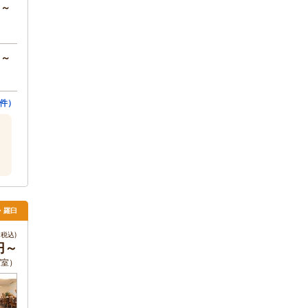
円～
円～
件）
里・羅臼
税込)
円～
 /室）