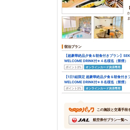
ま
宿泊プラン
【超豪華絶品夕食＆朝食付きプラン】SEKKA
WELCOME DRINK付※４名様迄（禁煙）
ポイント2%
オンラインカード決済専用
【1日1組限定 超豪華絶品夕食＆朝食付きプラン
WELCOME DRINK付※８名様迄（禁煙）
ポイント2%
オンラインカード決済専用
この施設と交通手段
航空券付プラン一覧へ