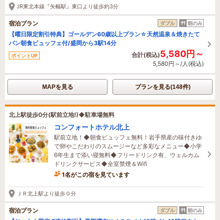
JR東北本線『矢幅駅』東口より徒歩約3分
宿泊プラン
ダブル
朝のみ
【曜日限定割引特典】ゴールデン60歳以上プラン☆天然温泉＆焼きたて
パン朝食ビュッフェ付/盛岡から3駅14分
5,580円～
合計(税込)
ポイントUP
5,580円～/人(税込)
MAPを見る
プランを見る(148件)
北上駅徒歩0分(駅前立地!)◆駐車場無料
コンフォートホテル北上
駅前立地！◆朝食ビュッフェ無料！岩手県産の味付きゆ
で卵やこだわりのスムージーなど多彩なメニュー◆小学
6年生まで添い寝無料◆フリードリンク有、ウェルカム
ドリンクサービス◆全室禁煙＆Wifi
1名がこの宿を見ています
2時間前に予約されました
ＪＲ北上駅より徒歩０分
宿泊プラン
ダブル
朝のみ