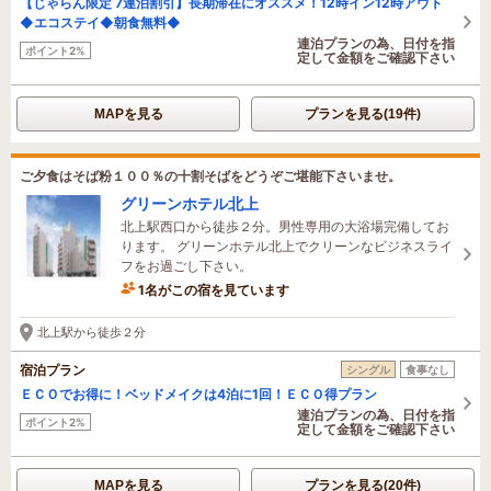
【じゃらん限定 7連泊割引】長期滞在にオススメ！12時イン12時アウト
◆エコステイ◆朝食無料◆
連泊プランの為、日付を指
ポイント2%
定して金額をご確認下さい
MAPを見る
プランを見る(19件)
ご夕食はそば粉１００％の十割そばをどうぞご堪能下さいませ。
グリーンホテル北上
北上駅西口から徒歩２分。男性専用の大浴場完備してお
ります。 グリーンホテル北上でクリーンなビジネスライ
フをお過ごし下さい。
1名がこの宿を見ています
2時間前に予約されました
北上駅から徒歩２分
宿泊プラン
シングル
食事なし
ＥＣＯでお得に！ベッドメイクは4泊に1回！ＥＣＯ得プラン
連泊プランの為、日付を指
ポイント2%
定して金額をご確認下さい
MAPを見る
プランを見る(20件)