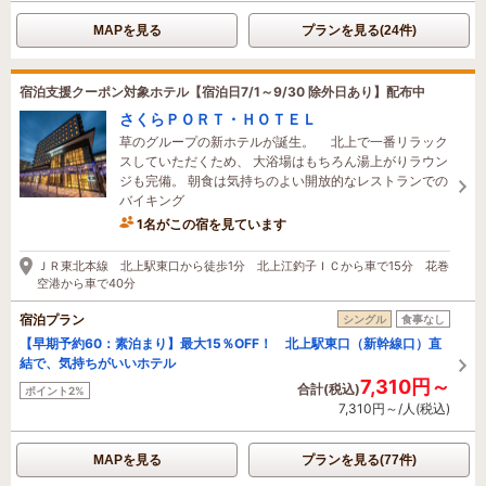
MAPを見る
プランを見る(24件)
宿泊支援クーポン対象ホテル【宿泊日7/1～9/30 除外日あり】配布中
さくらＰＯＲＴ・ＨＯＴＥＬ
草のグループの新ホテルが誕生。 北上で一番リラック
スしていただくため、 大浴場はもちろん湯上がりラウン
ジも完備。 朝食は気持ちのよい開放的なレストランでの
バイキング
1名がこの宿を見ています
12時間前に予約されました
ＪＲ東北本線 北上駅東口から徒歩1分 北上江釣子ＩＣから車で15分 花巻
空港から車で40分
宿泊プラン
シングル
食事なし
【早期予約60：素泊まり】最大15％OFF！ 北上駅東口（新幹線口）直
結で、気持ちがいいホテル
7,310円～
合計(税込)
ポイント2%
7,310円～/人(税込)
MAPを見る
プランを見る(77件)