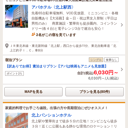
アパホテル〈北上駅西〉
先着65台駐車場無料、VOD見放題、ミニコンビニ・各種
自販機あり【大浴殿】金～日・祝は男女入替制（平日は
男性のみ） 商業施設・繁華街も徒歩圏内、コインラン
ドリー(各４台)と電子レンジ3台で連泊も安心！
2名がこの宿を見ています
16時間前に予約されました
ＪＲ東北本線・東北新幹線「北上駅」西口から徒歩11分、東北自動車道「北
上江釣子Ｉ．Ｃ」車8分
宿泊プラン
シングル
食事なし
【訳ありでお得】素泊まりプラン【アパは映画もアニメも見放題】
6,030円～
合計(税込)
ポイント2%
6,030円～/人(税込)
MAPを見る
プランを見る(80件)
家庭的料理でお手ごろ値段。出張の方や長期宿泊にぜひオススメ！
北上パンションホテル
北上駅や繁華街まで徒歩５分の立地！コンビニなら徒歩
３分！近くに公園もある静かな環境のロケーション！リ