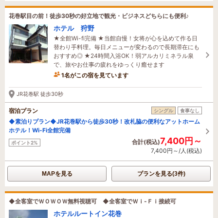
花巻駅目の前！徒歩30秒の好立地で観光・ビジネスどちらにも便利♪
ホテル 狩野
★全館Wi-fi完備 ★当館自慢！女将が心を込めて作る日
替わり手料理。毎日メニューが変わるので長期滞在にも
おすすめ◎ ★24時間入浴OK！弱アルカリミネラル泉
で、旅やお仕事の疲れをゆっくり癒せます
1名がこの宿を見ています
17時間前に予約されました
JR花巻駅 徒歩30秒
宿泊プラン
シングル
食事なし
◆素泊りプラン◆JR花巻駅から徒歩30秒！改札脇の便利なアットホーム
ホテル！Wi-Fi全館完備
7,400円～
合計(税込)
ポイント2%
7,400円～/人(税込)
MAPを見る
プランを見る(3件)
◆全客室でＷＯＷＯＷ無料視聴可 ◆全客室でＷｉ-Ｆｉ接続可
ホテルルートイン花巻