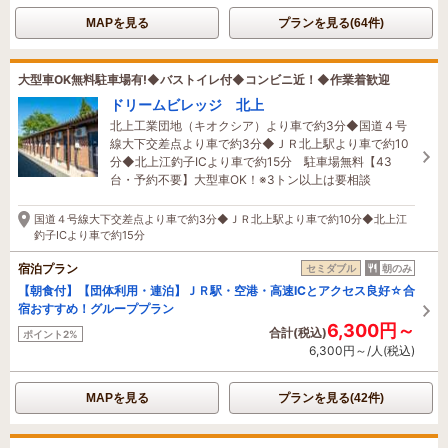
MAPを見る
プランを見る(64件)
大型車OK無料駐車場有!◆バストイレ付◆コンビニ近！◆作業着歓迎
ドリームビレッジ 北上
北上工業団地（キオクシア）より車で約3分◆国道４号
線大下交差点より車で約3分◆ＪＲ北上駅より車で約10
分◆北上江釣子ICより車で約15分 駐車場無料【43
台・予約不要】大型車OK！※3トン以上は要相談
国道４号線大下交差点より車で約3分◆ＪＲ北上駅より車で約10分◆北上江
釣子ICより車で約15分
宿泊プラン
セミダブル
朝のみ
【朝食付】【団体利用・連泊】ＪＲ駅・空港・高速ICとアクセス良好☆合
宿おすすめ！グループプラン
6,300円～
合計(税込)
ポイント2%
6,300円～/人(税込)
MAPを見る
プランを見る(42件)