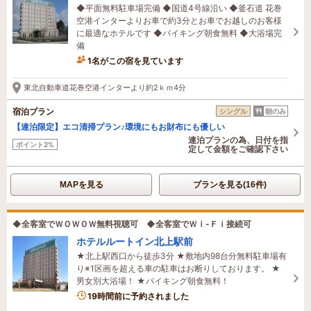
◆平面無料駐車場完備 ◆国道4号線沿い ◆釜石道 花巻
空港インターよりお車で約3分とお車でお越しのお客様
に最適なホテルです ◆バイキング朝食無料 ◆大浴場完
備
1名がこの宿を見ています
1時間前に予約されました
東北自動車道花巻空港インターより約2ｋｍ4分
宿泊プラン
シングル
朝のみ
【連泊限定】エコ清掃プラン♪環境にもお財布にも優しい
連泊プランの為、日付を指
ポイント2%
定して金額をご確認下さい
MAPを見る
プランを見る(16件)
◆全客室でＷＯＷＯＷ無料視聴可 ◆全客室でＷｉ-Ｆｉ接続可
ホテルルートイン北上駅前
★北上駅西口から徒歩3分 ★敷地内98台分無料駐車場有
り※1区画を超える車の駐車はお断りしております。 ★
男女別大浴場！ ★バイキング朝食無料！
19時間前に予約されました