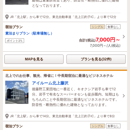
建物は重量鉄骨造であり、防音性・断熱性に優れた建物
となっております。
JR「北上駅」から車で12分。東北自動車道「北上江釣子IC」より車で12分
宿泊プラン
シングル
食事なし
素泊まりプラン（駐車場無し）
7,000円～
合計(税込)
ポイント2%
7,000円～/人(税込)
MAPを見る
プランを見る(32件)
北上でのお仕事、観光、帰省に！中長期宿泊に最適なビジネスホテル
アイルーム北上藤沢
後藤野工業団地に一番近く、キオクシア岩手も車で12
分。岩手で有名なスーパーオセンも徒歩圏内。短期はも
ちろんのこと中長期宿泊に最適なビジネスホテルです。
防音性・断熱性に優れた建物となっております。
JR「北上駅」から車で14分。東北自動車道「北上江釣子IC」より車で8分
宿泊プラン
シングル
食事なし