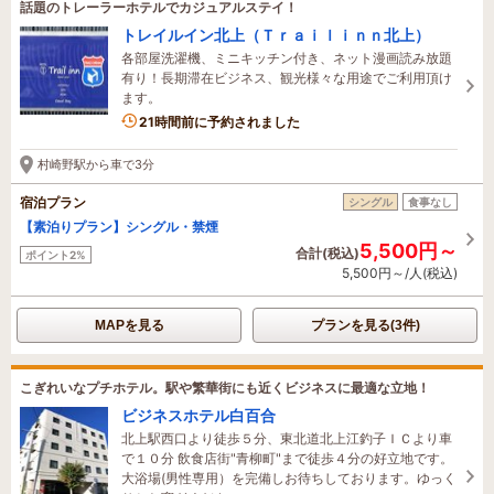
話題のトレーラーホテルでカジュアルステイ！
トレイルイン北上（Ｔｒａｉｌｉｎｎ北上）
各部屋洗濯機、ミニキッチン付き、ネット漫画読み放題
有り！長期滞在ビジネス、観光様々な用途でご利用頂け
ます。
21時間前に予約されました
村崎野駅から車で3分
宿泊プラン
シングル
食事なし
【素泊りプラン】シングル・禁煙
5,500円～
合計(税込)
ポイント2%
5,500円～/人(税込)
MAPを見る
プランを見る(3件)
こぎれいなプチホテル。駅や繁華街にも近くビジネスに最適な立地！
ビジネスホテル白百合
北上駅西口より徒歩５分、東北道北上江釣子ＩＣより車
で１０分 飲食店街"青柳町"まで徒歩４分の好立地です。
大浴場(男性専用）を完備しお待ちしております。ゆっく