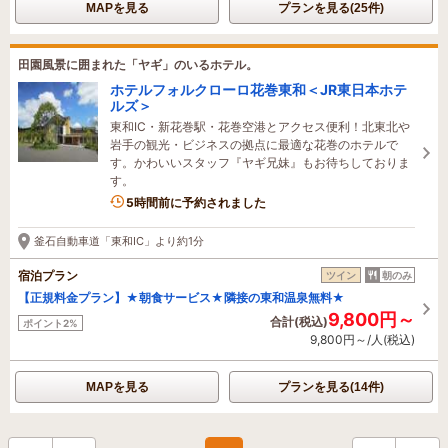
MAPを見る
プランを見る(25件)
田園風景に囲まれた「ヤギ」のいるホテル。
ホテルフォルクローロ花巻東和＜JR東日本ホテ
ルズ＞
東和IC・新花巻駅・花巻空港とアクセス便利！北東北や
岩手の観光・ビジネスの拠点に最適な花巻のホテルで
す。かわいいスタッフ『ヤギ兄妹』もお待ちしておりま
す。
5時間前に予約されました
釜石自動車道「東和IC」より約1分
宿泊プラン
ツイン
朝のみ
【正規料金プラン】★朝食サービス★隣接の東和温泉無料★
9,800円～
合計(税込)
ポイント2%
9,800円～/人(税込)
MAPを見る
プランを見る(14件)