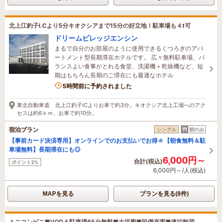
北上江釣子I.Cより5分キオクシアまで15分の好立地！駐車場も４t可
ドリームビレッジエンシン
まるで自分のお部屋のように使用できるくつろぎのアパ
ートメント型長期滞在ホテルです。 広々無料駐車場、バ
ランスよい食事がとれる食堂、洗濯機＋乾燥機など、短
期はもちろん長期のご滞在にも最適なホテル
5時間前に予約されました
東北自動車道 北上江釣子ICよりお車で約3分。キオクシア北上工場へのアク
セスは約6ｋｍ、お車で約10分。
宿泊プラン
シングル
朝のみ
【事前カード決済専用】オンラインでのお支払いでお得☆【朝食無料＆駐
車場無料】長期滞在にも◎
6,000円～
合計(税込)
ポイント2%
6,000円～/人(税込)
MAPを見る
プランを見る(8件)
ミニコンビニ■VOD＆駐車場65台無料■大浴殿■設備充実■連泊歓迎