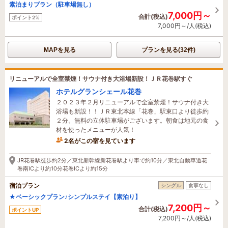
素泊まりプラン（駐車場無し）
7,000円～
合計(税込)
ポイント2%
7,000円～/人(税込)
MAPを見る
プランを見る(32件)
リニューアルで全室禁煙！サウナ付き大浴場新設！ＪＲ花巻駅すぐ
ホテルグランシェール花巻
２０２３年２月リニューアルで全室禁煙！サウナ付き大
浴場も新設！！ＪＲ東北本線「花巻」駅東口より徒歩約
２分。無料の立体駐車場がございます。朝食は地元の食
材を使ったメニューが人気！
2名がこの宿を見ています
37分前に予約されました
JR花巻駅徒歩約2分／東北新幹線新花巻駅より車で約10分／東北自動車道花
巻南ICより約10分花巻ICより約15分
宿泊プラン
シングル
食事なし
★ベーシックプラン♪シンプルステイ【素泊り】
7,200円～
合計(税込)
ポイントUP
7,200円～/人(税込)