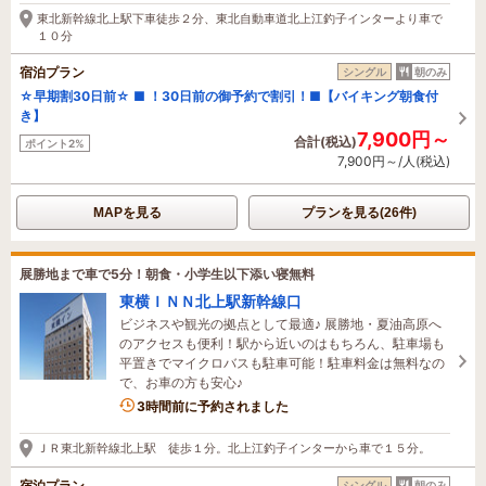
東北新幹線北上駅下車徒歩２分、東北自動車道北上江釣子インターより車で
１０分
宿泊プラン
シングル
朝のみ
☆早期割30日前☆ ■ ！30日前の御予約で割引！■【バイキング朝食付
き】
7,900円～
合計(税込)
ポイント2%
7,900円～/人(税込)
MAPを見る
プランを見る(26件)
展勝地まで車で5分！朝食・小学生以下添い寝無料
東横ＩＮＮ北上駅新幹線口
ビジネスや観光の拠点として最適♪ 展勝地・夏油高原へ
のアクセスも便利！駅から近いのはもちろん、駐車場も
平置きでマイクロバスも駐車可能！駐車料金は無料なの
で、お車の方も安心♪
3時間前に予約されました
ＪＲ東北新幹線北上駅 徒歩１分。北上江釣子インターから車で１５分。
宿泊プラン
シングル
朝のみ