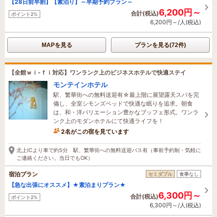
【28日前早割】【素泊り】～早期予約プラン～
6,200円～
合計(税込)
ポイント2%
6,200円～/人(税込)
MAPを見る
プランを見る(72件)
【全館ｗｉ‐ｆｉ対応】ワンランク上のビジネスホテルで快適ステイ
モンテインホテル
駅、繁華街への無料送迎有☆最上階に展望露天スパを完
備し、全室シモンズベッドで快適な眠りを追求。朝食
は、和・洋バリエーション豊かなブッフェ形式。ワンラ
ンク上のモダンホテルにて快適ライフを！
2名がこの宿を見ています
2時間前に予約されました
北上ICより車で約5分 駅、繁華街への無料送迎バス有（事前予約制・気軽に
ご連絡ください。当日でもOK）
宿泊プラン
セミダブル
食事なし
【急な出張にオススメ】★素泊まりプラン★
6,300円～
合計(税込)
ポイント2%
6,300円～/人(税込)