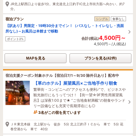
JR北上駅西口より徒歩1分。東北道北上江釣子IC北上市街方面へ向かい、約7
分。
宿泊プラン
シングル
食事なし
【訳あり】男限定・19時30分までイン！（バスなし・トイレなし・洗面
所なし)～お風呂は本館まで移動
4,500円～
合計(税込)
ポイント2%
4,500円～/人(税込)
MAPを見る
プランを見る(42件)
宿泊支援クーポン対象ホテル【宿泊日7/1～9/30 除外日あり】配布中
【草のホテル】展望風呂×ご当地手作り朝食
繁華街・コンビニへの“アクセスも便利♪”で、ビジネスや
観光旅行にもうってつけ！ 【街一望☆9F男性用展望風
呂】は深夜1:00まで★ “ご当地食材満載”の朝食やランド
リー設備なども充実で長期滞在にも◎
3名がこの宿を見ています
12分前に予約されました
ＪＲ東北本線 北上駅から 徒歩 5分 北上江釣子ＩＣから 車で 5分 花
巻空港から 車で 40分