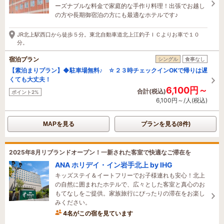
ーズナブルな料金で家庭的な手作り料理！出張でお越し
の方や長期御宿泊の方にも最適なホテルです♪
JR北上駅西口から徒歩５分。東北自動車道北上江釣子ＩＣよりお車で１０
分。
宿泊プラン
シングル
食事なし
【素泊まりプラン】◆駐車場無料♪ ☆２３時チェックインOKで帰りは遅
くても大丈夫！
6,100円～
合計(税込)
ポイント2%
6,100円～/人(税込)
MAPを見る
プランを見る(8件)
2025年8月リブランドオープン！一新された客室で快適なご滞在を
ANA ホリデイ・イン岩手北上 by IHG
キッズステイ＆イートフリーでお子様連れも安心！北上
の自然に囲まれたホテルで、広々とした客室と真心のお
もてなしをご提供。家族旅行にぴったりの滞在をお楽し
みください。
4名がこの宿を見ています