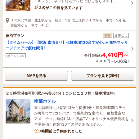
イキング。 ネット対応テレビでおこもりステイ。
2名がこの宿を見ています
2時間前に予約されました
ＪＲ東北本線 北上駅から 徒歩 5分 北上江釣子ＩＣから 車で 5分 花
巻空港から 車で 40分
宿泊プラン
和室
食事なし
【タイムセール】【駅近 素泊まり】≪駐車場130台で安心♪≫ 無料マッサ
ージチェアで疲れ解消！
4,410円～
合計(税込)
ポイント2%
4,410円～/人(税込)
MAPを見る
プランを見る(20件)
２５時間滞在可能♪駅から徒歩1分！コンビニ２０秒！駐車場無料♪
南部ホテル
東北新幹線北上駅西口から徒歩1分・最長25時間ステイ
が可能です♪コンパクトで機能的な室内と、種類豊富な
アメニティ。無線LAN・液晶TV・オリジナル低反発枕を
全室装備！創業130年の歴史あるホテル。
7時間前に予約されました