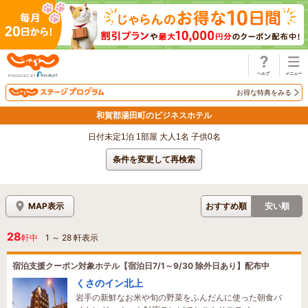
じゃらん
お得な特典をみる
和賀郡湯田町のビジネスホテル
日付未定1泊 1部屋 大人1名 子供0名
条件を変更して再検索
MAP表示
おすすめ順
安い順
28
軒中
1
～
28
軒表示
宿泊支援クーポン対象ホテル【宿泊日7/1～9/30 除外日あり】配布中
くさのイン北上
岩手の新鮮なお米や旬の野菜をふんだんに使った朝食バ