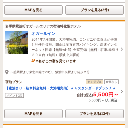
MAPを見る
プランを見る(2件)
岩手県紫波町オガールエリアの宿泊特化型ホテル
オガールイン
2014年7月開業。大浴場完備。コンビニや飲食店が併設
し利便性抜群。朝食は産直直営バイキング。高速インタ
ーネット回線【無線wi-fi】全室完備（無料）駐車場:有り
２９０台（無料）紫波中央駅前
2名がこの宿を見ています
28分前に予約されました
JR盛岡駅より東北本線で20分、紫波中央駅より徒歩２分
宿泊プラン
セミダブル
食事なし
【素泊まり・駐車料金無料・大浴場完備】★☆スタンダードプラン☆★
5,500円～
合計(税込)
ポイント2%
5,500円～/人(税込)
MAPを見る
プランを見る(13件)