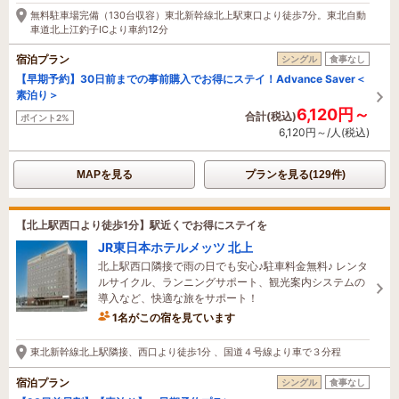
19時間前に予約されました
無料駐車場完備（130台収容）東北新幹線北上駅東口より徒歩7分。東北自動
車道北上江釣子ICより車約12分
宿泊プラン
シングル
食事なし
【早期予約】30日前までの事前購入でお得にステイ！Advance Saver＜
素泊り＞
6,120円～
合計(税込)
ポイント2%
6,120円～/人(税込)
MAPを見る
プランを見る(129件)
【北上駅西口より徒歩1分】駅近くでお得にステイを
JR東日本ホテルメッツ 北上
北上駅西口隣接で雨の日でも安心♪駐車料金無料♪ レンタ
ルサイクル、ランニングサポート、観光案内システムの
導入など、快適な旅をサポート！
1名がこの宿を見ています
たった今予約されました
東北新幹線北上駅隣接、西口より徒歩1分 、国道４号線より車で３分程
宿泊プラン
シングル
食事なし