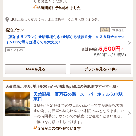
りとお寛ぎください。
6時間前に予約されました
JR北上駅より徒歩５分。北上江釣子ＩＣよりお車で１０分。
宿泊プラン
和室
食事なし
【素泊まりプラン】◆駐車場付き♪◆駅から徒歩５分 ☆２３時チェック
インOKで帰りは遅くても大丈夫！
5,500円～
合計(税込)
ポイント2%
5,500円～/人(税込)
MAPを見る
プランを見る(20件)
天然温泉ホテル♪地下500ｍから湧出るph8.2の美肌湯ですべすべ肌♪
天然温泉 百万石の湯 スーパーホテル矢巾駅
東口
１8時から21時までのウェルカムバーですが感染拡大防
止の為、お部屋へ持ち込んでの利用のみとなります。バ
ーの時間帯はラウンジでの飲食はご遠慮くださいませ。
ご協力をお願い申し上げます。
2名がこの宿を見ています
1時間前に予約されました