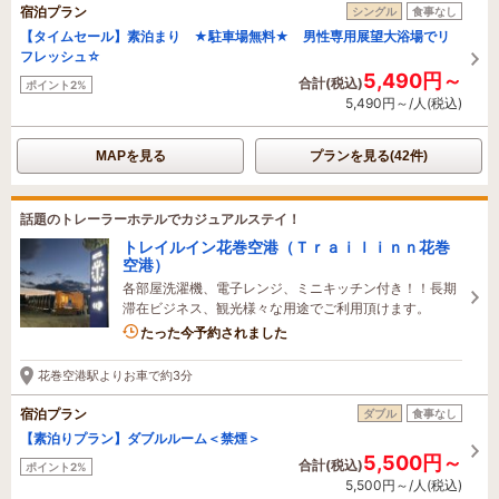
宿泊プラン
シングル
食事なし
【タイムセール】素泊まり ★駐車場無料★ 男性専用展望大浴場でリ
フレッシュ☆
5,490円～
合計(税込)
ポイント2%
5,490円～/人(税込)
MAPを見る
プランを見る(42件)
話題のトレーラーホテルでカジュアルステイ！
トレイルイン花巻空港（Ｔｒａｉｌｉｎｎ花巻
空港）
各部屋洗濯機、電子レンジ、ミニキッチン付き！！長期
滞在ビジネス、観光様々な用途でご利用頂けます。
たった今予約されました
花巻空港駅よりお車で約3分
宿泊プラン
ダブル
食事なし
【素泊りプラン】ダブルルーム＜禁煙＞
5,500円～
合計(税込)
ポイント2%
5,500円～/人(税込)