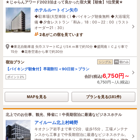
★じゃらんアワード2023泊まって良かった宿大賞【朝食】1位受賞★
ホテルルートイン矢巾
◆駐車場(大型車除く) ◆バイキング朝食無料 ◆大浴場完
備 ◆夕食レストラン「和み」18：00～22：00（ラスト
オーダー21：30）
2名がこの宿を見ています
2時間前に予約されました
●東北自動車道 矢巾スマートICより5Ｋｍ車で約10分 ●盛岡南ＩＣより車で
15分 ●花巻空港から車で約30分
宿泊プラン
シングル
朝のみ
【バイキング朝食付】早期割引＜90日前＞プラン
6,750円～
合計(税込)
ポイント2%
6,750円～/人(税込)
MAPを見る
プランを見る(181件)
北上でのお仕事、観光、帰省に！中長期宿泊に最適なビジネスホテル
アイルーム北上村崎野
キオクシア岩手まで車で2分、徒歩15分 。工場メンテナ
ンスから工事まで中長期宿泊に最適なビジネスホテル。