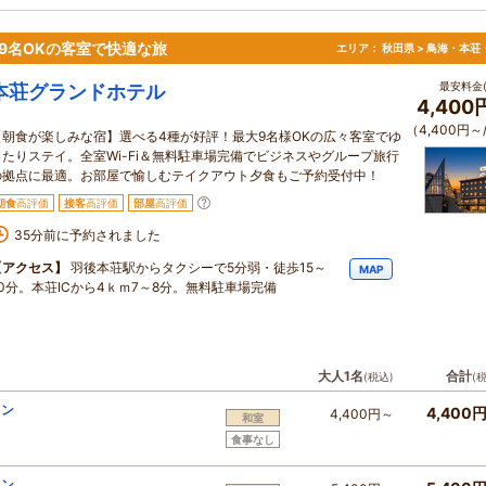
9名OKの客室で快適な旅
エリア：
秋田県 > 鳥海・本荘
最安料金(
本荘グランドホテル
4,400
（4,400円～
【朝食が楽しみな宿】選べる4種が好評！最大9名様OKの広々客室でゆ
ったりステイ。全室Wi-Fi＆無料駐車場完備でビジネスやグループ旅行
の拠点に最適。お部屋で愉しむテイクアウト夕食もご予約受付中！
朝食
高評価
接客
高評価
部屋
高評価
35分前に予約されました
【アクセス】
羽後本荘駅からタクシーで5分弱・徒歩15～
MAP
20分。本荘ICから4ｋｍ7～8分。無料駐車場完備
大人1名
合計
(税込)
(
ラン
4,400
4,400円～
和室
食事なし
ラン