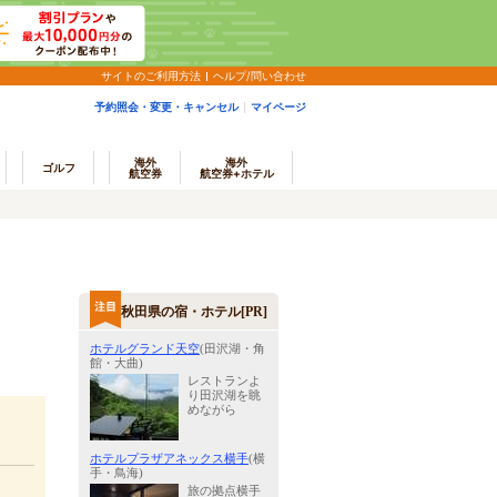
サイトのご利用方法
ヘルプ/問い合わせ
予約照会・変更・キャンセル
マイページ
海外
海外
ゴルフ
航空券
航空券+ホテル
秋田県の宿・ホテル[PR]
ホテルグランド天空
(田沢湖・角
館・大曲)
レストランよ
り田沢湖を眺
めながら
ホテルプラザアネックス横手
(横
手・鳥海)
旅の拠点横手