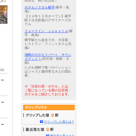
/人）
田県営 秋の宮山荘」
ホテルノスタル横手
(横手・鳥
海)
【２４年１０月オープン】横手
駅２分北欧風のデザイナーズホ
テル
クォードイン ｙｏｋｏｔｅ
(横
手・鳥海)
横手駅から徒歩５分、大浴場・
レストラン・フィットネスも完
備♪
湖畔の小さなリゾート サウン
ズグッド！
(田沢湖・角館・大
曲)
たざわ湖畔で唯一のペンション
税込)
はジャズと珈琲香る大人の隠れ
家。
円～
※「注目の宿・ホテル」とは、
ご覧になっている県の注目宿・
ホテルをご紹介しております。
円～
0
クリップした宿とは？
円～
0
最近見た宿とは？