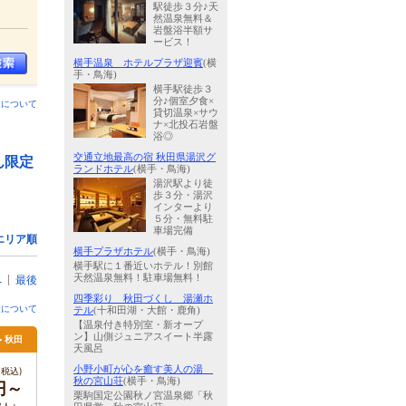
駅徒歩３分♪天
然温泉無料＆
岩盤浴半額サ
ービス！
横手温泉 ホテルプラザ迎賓
(横
手・鳥海)
横手駅徒歩３
分♪個室夕食×
ンについて
貸切温泉×サウ
ナ×北投石岩盤
浴◎
交通立地最高の宿 秋田県湯沢グ
ん限定
ランドホテル
(横手・鳥海)
湯沢駅より徒
歩３分・湯沢
インターより
５分・無料駐
車場完備
エリア順
横手プラザホテル
(横手・鳥海)
横手駅に１番近いホテル！別館
天然温泉無料！駐車場無料！
へ
最後
四季彩り 秋田づくし 湯瀬ホ
金について
テル
(十和田湖・大館・鹿角)
【温泉付き特別室・新オープ
ン】山側ジュニアスイート半露
> 秋田
天風呂
小野小町が心を癒す美人の湯
税込)
秋の宮山荘
(横手・鳥海)
円～
栗駒国定公園秋ノ宮温泉郷「秋