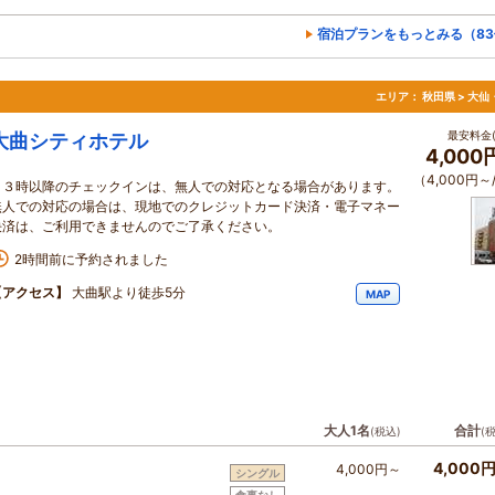
宿泊プランをもっとみる（83
エリア：
秋田県 > 大
最安料金(
大曲シティホテル
4,000
（4,000円～
２３時以降のチェックインは、無人での対応となる場合があります。
無人での対応の場合は、現地でのクレジットカード決済・電子マネー
決済は、ご利用できませんのでご了承ください。
2時間前に予約されました
【アクセス】
大曲駅より徒歩5分
MAP
大人1名
合計
(税込)
(
4,000
4,000円～
シングル
食事なし