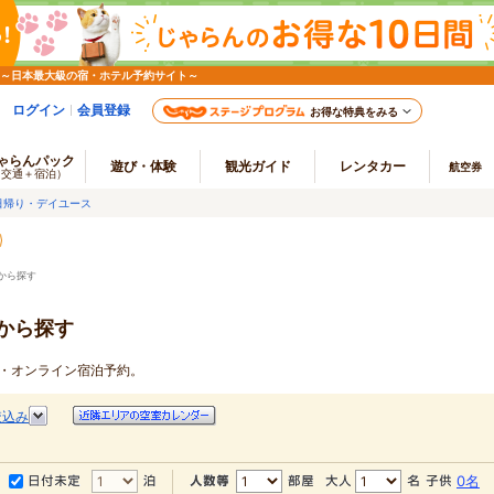
 ～日本最大級の宿・ホテル予約サイト～
ログイン
会員登録
お得な特典をみる
ゃらんパック
遊び・体験
観光ガイド
レンタカー
航空券
（交通＋宿泊）
日帰り・デイユース
から探す
から探す
報・オンライン宿泊予約。
絞込み
0名