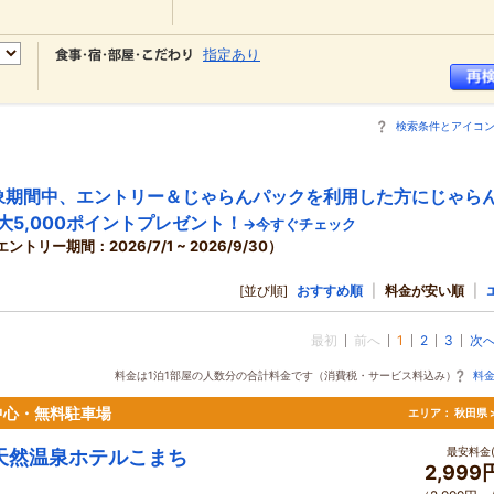
指定あり
検索条件とアイコ
象期間中、エントリー＆じゃらんパックを利用した方にじゃら
大5,000ポイントプレゼント！
→今すぐチェック
エントリー期間：2026/7/1 ~ 2026/9/30）
[並び順]
おすすめ順
|
料金が安い順
|
最初
前へ
1
2
3
次
料金は1泊1部屋の人数分の合計料金です（消費税・サービス料込み）
料
中心・無料駐車場
エリア：
秋田県 
最安料金(
天然温泉ホテルこまち
2,999