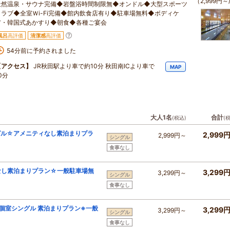
（2,999円～
天然温泉・サウナ完備◆岩盤浴時間制限無◆オンドル◆大型スポーツ
クラブ◆全室Ｗi-Fi完備◆館内飲食店有り◆駐車場無料◆ボディケ
ア・韓国式あかすり◆朝食◆各種ご宴会
風呂
高評価
清潔感
高評価
54分前に予約されました
【アクセス】
JR秋田駅より車で約10分 秋田南ICより車で
MAP
0分
大人1名
合計
(税込)
(
グル☆アメニティなし素泊まりプラ
2,999
2,999円～
シングル
食事なし
なし素泊まりプラン☆一般駐車場無
3,299
3,299円～
シングル
食事なし
易個室シングル 素泊まりプラン※一般
3,299
3,299円～
シングル
食事なし