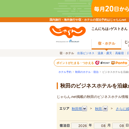
国内旅行・海外旅行や宿・ホテルの宿泊予約はじゃらんnet
こんにちは♪ゲストさん
じ
宿・ホテル
宿・ホテル
出張ビジネス
温泉・露天
高級宿
ポイントがたまる・つかえる
ホテル予約
>
秋田のホテル・宿泊
>
ビジネスホテルを沿線
秋田のビジネスホテルを沿線
じゃらん.net掲載の秋田のビジネスホテル情
＞
＞
秋田県
秋田
さらに