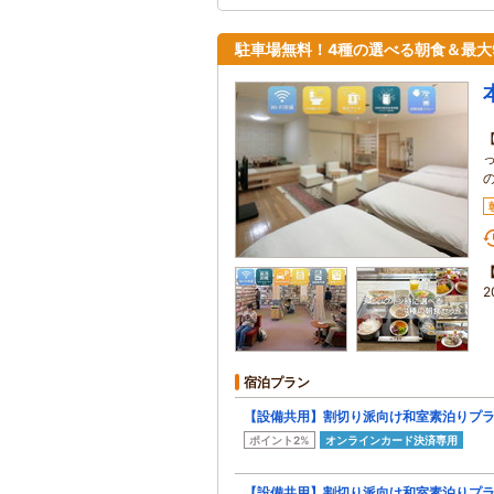
駐車場無料！4種の選べる朝食＆最大
宿泊プラン
【設備共用】割切り派向け和室素泊りプ
ポイント2%
オンラインカード決済専用
【設備共用】割切り派向け和室素泊りプ