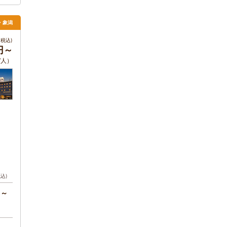
・象潟
税込)
円～
/人）
税込)
円～