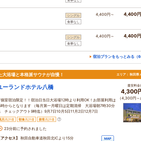
4,400
4,400円～
シングル
食事なし
4,400
4,400円～
シングル
食事なし
宿泊プランをもっとみる（6
た大浴場と本格派サウナが自慢！
エリア：
秋田県 
最安料金(
ユーランドホテル八橋
4,300
（4,300円～
▼個室宿泊限定！！宿泊日当日大浴場12時より利用OK！お部屋利用は
15時からとなります （毎月第一月曜日は定期清掃 大浴場朝7時30分
迄 チェックアウト9時迄）9月7日10月5日11月2日12月7日
風呂
高評価
朝食
高評価
接客
高評価
23分前に予約されました
【アクセス】
秋田自動車道秋田北ICより15分
MAP