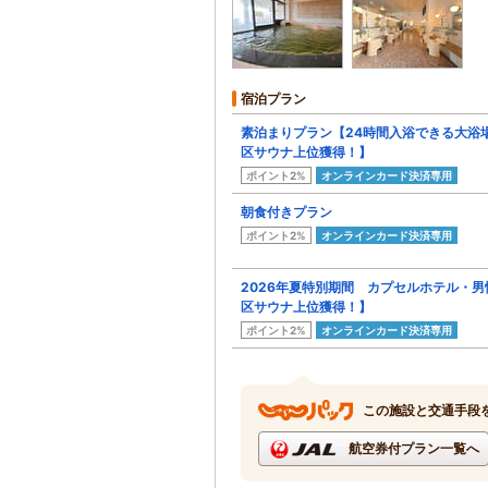
宿泊プラン
素泊まりプラン【24時間入浴できる大浴
区サウナ上位獲得！】
ポイント2%
オンラインカード決済専用
朝食付きプラン
ポイント2%
オンラインカード決済専用
2026年夏特別期間 カプセルホテル・
区サウナ上位獲得！】
ポイント2%
オンラインカード決済専用
この施設と交通手段
航空券付プラン一覧へ