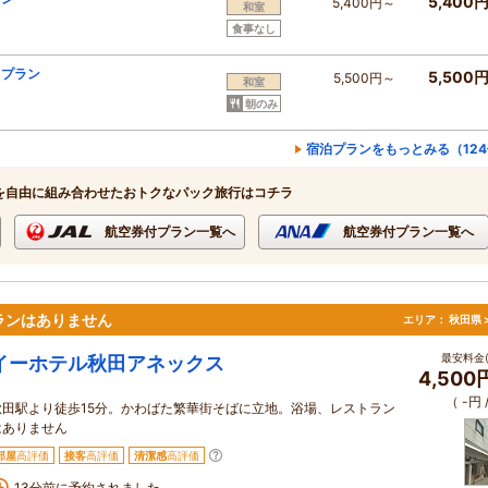
5,400
5,400円～
和室
食事なし
きプラン
5,500
5,500円～
和室
朝のみ
宿泊プランをもっとみる（12
を自由に組み合わせたおトクなパック旅行はコチラ
航空券付プラン一覧へ
航空券付プラン一覧へ
ランはありません
エリア：
秋田県 
最安料金(
イーホテル秋田アネックス
4,500
（ -円
秋田駅より徒歩15分。かわばた繁華街そばに立地。浴場、レストラン
はありません
部屋
高評価
接客
高評価
清潔感
高評価
13分前に予約されました