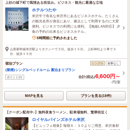
上杉の城下町で風情ある街並み。ビジネス・観光に最適な立地
ホテルつたや
米沢牛で有名な米沢市にあるビジネスホテル。たくさん
の観光名所が身近にあり、拠点として利用するのに大変
便利。ビジネスでの利用にも便利。【無線LAN対応】 夕
食の予約の出来るビジネスホテル。
5時間前に予約されました
山形新幹線米沢駅よりタクシーで３分。徒歩１５分。 上杉神社より車で３
分、徒歩１５分
宿泊プラン
シングル
食事なし
(禁煙)シングルベッドルーム 素泊まりプラン
6,600円～
合計(税込)
ポイント2%
-円/室
MAPを見る
プランを見る(18件)
【クーポン配布中♪】無料夜食ラーメン、駐車場無料、繁華街近く
ロイヤルパインズホテル米沢
【ビュッフェ朝食】毎朝６：３０よりご用意、米沢食材