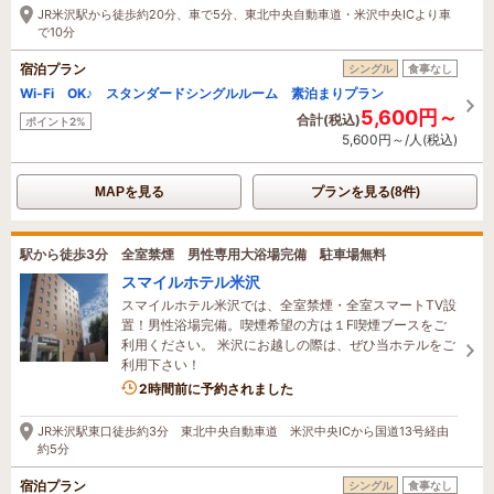
JR米沢駅から徒歩約20分、車で5分、東北中央自動車道・米沢中央ICより車
で10分
宿泊プラン
シングル
食事なし
Wi-Fi OK♪ スタンダードシングルルーム 素泊まりプラン
5,600円～
合計(税込)
ポイント2%
5,600円～/人(税込)
MAPを見る
プランを見る(8件)
駅から徒歩3分 全室禁煙 男性専用大浴場完備 駐車場無料
スマイルホテル米沢
スマイルホテル米沢では、全室禁煙・全室スマートTV設
置！男性浴場完備。喫煙希望の方は１F喫煙ブースをご
利用ください。 米沢にお越しの際は、ぜひ当ホテルをご
利用下さい！
2時間前に予約されました
JR米沢駅東口徒歩約3分 東北中央自動車道 米沢中央ICから国道13号経由
約5分
宿泊プラン
シングル
食事なし