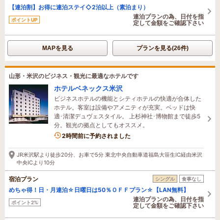
【連泊割】お得に連泊ステイ◇2泊以上（素泊まり）
連泊プランの為、日付を指
ポイントUP
定して金額をご確認下さい
MAPを見る
プランを見る(26件)
山形・米沢のビジネス・観光に最適なホテルです
ホテルベネックス米沢
ビジネスホテルの機能とシティホテルの快適が合体した
ホテル。客室は設備やアメニティが充実。ベッドは快
適･清潔デュヴェスタイル。 上杉神社･博物館まで徒歩5
分。観光の拠点としてもオススメ。
2時間前に予約されました
JR米沢駅より徒歩20分、お車で5分 東北中央自動車道福島大笹生IC経由米沢
中央ICより10分
宿泊プラン
シングル
食事なし
めちゃ得！日・月連泊☆日曜日は50％ＯＦＦプラン☆【LAN無料】
連泊プランの為、日付を指
ポイント2%
定して金額をご確認下さい