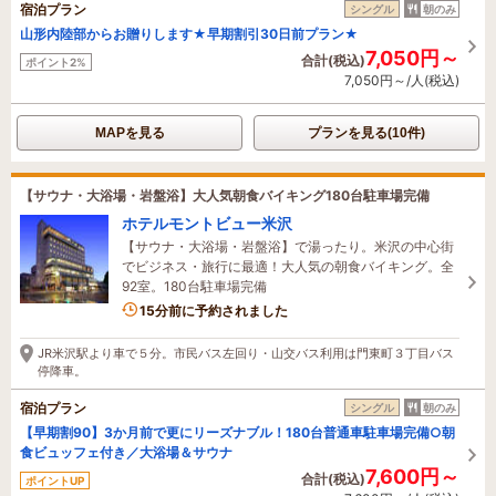
宿泊プラン
シングル
朝のみ
山形内陸部からお贈りします★早期割引30日前プラン★
7,050円～
合計(税込)
ポイント2%
7,050円～/人(税込)
MAPを見る
プランを見る(10件)
【サウナ・大浴場・岩盤浴】大人気朝食バイキング180台駐車場完備
ホテルモントビュー米沢
【サウナ・大浴場・岩盤浴】で湯ったり。米沢の中心街
でビジネス・旅行に最適！大人気の朝食バイキング。全
92室。180台駐車場完備
1名がこの宿を見ています
15分前に予約されました
JR米沢駅より車で５分。市民バス左回り・山交バス利用は門東町３丁目バス
停降車。
宿泊プラン
シングル
朝のみ
【早期割90】3か月前で更にリーズナブル！180台普通車駐車場完備○朝
食ビュッフェ付き／大浴場＆サウナ
7,600円～
合計(税込)
ポイントUP