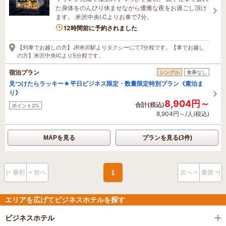
た身体をのんびり休ませながら優雅な夜をお過ごし頂け
ます。 米沢中央I.Cよりお車で7分。
12時間前に予約されました
【列車でお越しの方】JR米沢駅よりタクシーにて7分程です。【車でお越し
の方】米沢中央ICより5分程です。
宿泊プラン
シングル
食事なし
見つけたらラッキー★平日ビジネス限定・数量限定特別プラン《素泊ま
り》
8,904円～
合計(税込)
ポイント2%
8,904円～/人(税込)
MAPを見る
プランを見る(3件)
1
|< 最初
< 前へ
次へ >
最後 >|
エリアを広げてビジネスホテルを探す
ビジネスホテル