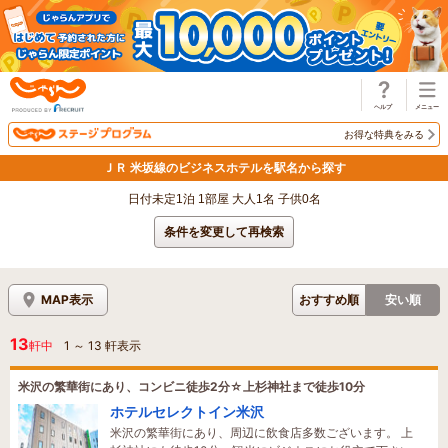
じゃらん
お得な特典をみる
ＪＲ 米坂線のビジネスホテルを駅名から探す
日付未定1泊 1部屋 大人1名 子供0名
条件を変更して再検索
MAP表示
おすすめ順
安い順
13
軒中
1
～
13
軒表示
米沢の繁華街にあり、コンビニ徒歩2分☆上杉神社まで徒歩10分
ホテルセレクトイン米沢
米沢の繁華街にあり、周辺に飲食店多数ございます。 上