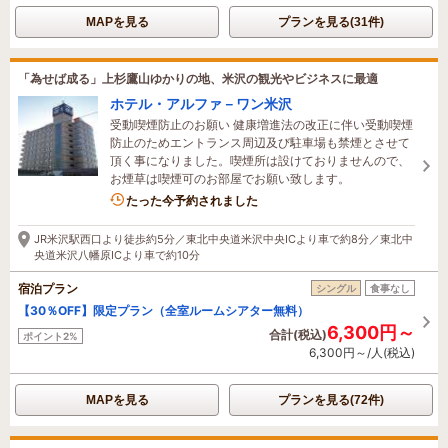
MAPを見る
プランを見る(31件)
「為せば成る」上杉鷹山ゆかりの地、米沢の観光やビジネスに最適
ホテル・アルファ－ワン米沢
受動喫煙防止のお願い 健康増進法の改正に伴い受動喫煙
防止のためエントランス周辺及び駐車場も禁煙とさせて
頂く事になりました。喫煙所は設けておりませんので、
お煙草は喫煙可のお部屋でお願い致します。
3名がこの宿を見ています
たった今予約されました
JR米沢駅西口より徒歩約5分／東北中央道米沢中央ICより車で約8分／東北中
央道米沢八幡原ICより車で約10分
宿泊プラン
シングル
食事なし
【30％OFF】限定プラン（全室ルームシアター無料）
6,300円～
合計(税込)
ポイント2%
6,300円～/人(税込)
MAPを見る
プランを見る(72件)