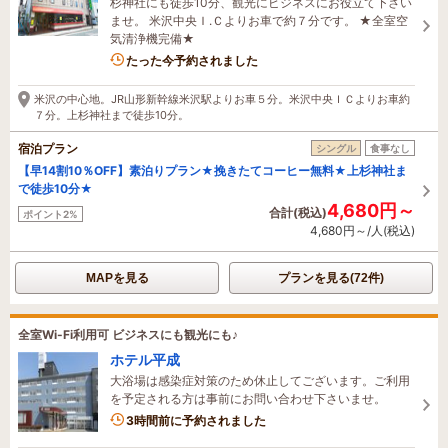
杉神社にも徒歩10分、観光にビジネスにお役立て下さい
ませ。 米沢中央Ｉ.Ｃよりお車で約７分です。 ★全室空
気清浄機完備★
1名がこの宿を見ています
たった今予約されました
米沢の中心地。JR山形新幹線米沢駅よりお車５分。米沢中央ＩＣよりお車約
７分。上杉神社まで徒歩10分。
宿泊プラン
シングル
食事なし
【早14割10％OFF】素泊りプラン★挽きたてコーヒー無料★上杉神社ま
で徒歩10分★
4,680円～
合計(税込)
ポイント2%
4,680円～/人(税込)
MAPを見る
プランを見る(72件)
全室Wi-Fi利用可 ビジネスにも観光にも♪
ホテル平成
大浴場は感染症対策のため休止してございます。ご利用
を予定される方は事前にお問い合わせ下さいませ。
3時間前に予約されました