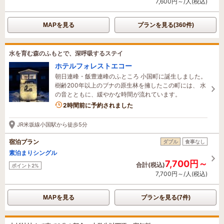
7,600円～/人(税込)
MAPを見る
プランを見る(360件)
水を育む森のふもとで、深呼吸するステイ
ホテルフォレストエコー
朝日連峰・飯豊連峰のふところ 小国町に誕生しました。
樹齢200年以上のブナの原生林を擁したこの町には、 水
の音とともに、緩やかな時間が流れています。
2名がこの宿を見ています
2時間前に予約されました
JR米坂線小国駅から徒歩5分
宿泊プラン
ダブル
食事なし
素泊まりシングル
7,700円～
合計(税込)
ポイント2%
7,700円～/人(税込)
MAPを見る
プランを見る(7件)