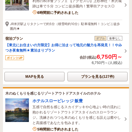
利用の和洋食ブッフェ 【アクセス◎】上杉神社・米沢城
跡は車で５分 コンビニ徒歩圏内！繁華街アクセス◎
2名がこの宿を見ています
6時間前に予約されました
JR米沢駅よりタクシーで約5分（積雪時約10分）駐車場無料！コンビニ徒歩
圏内★
宿泊プラン
ダブル
食事なし
【東北にお住まいの方限定】お得に泊まって地元の魅力を再発見！！やみ
つき夜食無料★素泊まりプラン
6,750円～
合計(税込)
ポイントUP
6,750円～/人(税込)
MAPを見る
プランを見る(127件)
木のぬくもりを感じるリゾートアウトドアスタイルのホテル
ホテルスロービレッジ 飯豊
五感で自然を感じるスカイデッキや心地よい時の流れに
抱かれるリゾートアウトドアスタイルのスローラウン
ジ。洗練されつつも木のぬくもりを感じる設えは癒やし
と高揚感であなたを包みます。
5時間前に予約されました