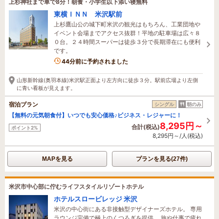
上杉神社まで車で8分！朝食・小学生以下添い寝無料
東横ＩＮＮ 米沢駅前
上杉鷹山公の城下町米沢の観光はもちろん、工業団地や
イベント会場までアクセス抜群！平地の駐車場は広々８
０台。２４時間スーパーは徒歩３分で長期滞在にも便利
です。
44分前に予約されました
山形新幹線(奥羽本線)米沢駅正面より左方向に徒歩３分。駅前広場より左側
に青い看板が見えます。
宿泊プラン
シングル
朝のみ
【無料の元気朝食付】いつでも安心価格♪ビジネス・レジャーに！
8,295円～
合計(税込)
ポイント2%
8,295円～/人(税込)
MAPを見る
プランを見る(27件)
米沢市中心部に佇むライフスタイルリゾートホテル
ホテルスロービレッジ 米沢
米沢の中心街にある非接触型デザイナーズホテル。 専用
ラウンジ完備で極上のくつろぎを提供。 旅や仕事で疲れ