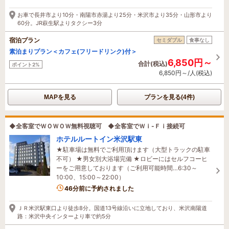
お車で長井市より10分・南陽市赤湯より25分・米沢市より35分・山形市より
60分。JR萩生駅よりタクシー3分
宿泊プラン
セミダブル
食事なし
素泊まりプラン＜カフェ(フリードリンク)付＞
6,850円～
合計(税込)
ポイント2%
6,850円～/人(税込)
MAPを見る
プランを見る(4件)
◆全客室でＷＯＷＯＷ無料視聴可 ◆全客室でＷｉ-Ｆｉ接続可
ホテルルートイン米沢駅東
★駐車場は無料でご利用頂けます（大型トラックの駐車
不可） ★男女別大浴場完備 ★ロビーにはセルフコーヒ
ーをご用意しております（ご利用可能時間…6:30～
10:00、15:00～22:00）
46分前に予約されました
ＪＲ米沢駅東口より徒歩8分。国道13号線沿いに立地しており、米沢南陽道
路：米沢中央インターより車で約5分