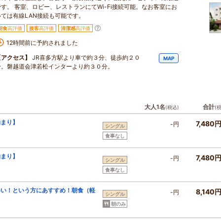
です。 客室、ロビー、レストランにてWi-Fi接続可能。なお客室にお
いては有線LAN接続も可能です。
朝食
高評価
接客
高評価
清潔感
高評価
12時間前に予約されました
【アクセス】
JR喜多方駅より車で約３分、徒歩約２０
MAP
分。磐越道会津若松インターより約３０分。
大人1名
合計
(税込)
(
泊まり】
7,480
-円
シングル
食事なし
泊まり】
7,480
-円
シングル
食事なし
いい！という方にあすすめ！朝食（軽
8,140
-円
シングル
朝のみ