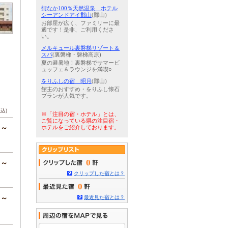
街なか100％天然温泉 ホテル
シーアンドアイ郡山
(郡山)
お部屋が広く、ファミリーに最
適です！是非、ご利用くださ
い。
メルキュール裏磐梯リゾート＆
スパ
(裏磐梯・磐梯高原)
夏の避暑地！裏磐梯でサマービ
ュッフェ＆ラウンジを満喫○
をりふしの宿 昭月
(郡山)
館主のおすすめ・をりふし懐石
プランが人気です。
税込)
※「注目の宿・ホテル」とは、
ご覧になっている県の注目宿・
円～
ホテルをご紹介しております。
0
円～
クリップした宿とは？
0
円～
最近見た宿とは？