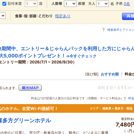
0名
指定あり
検索条件とアイコ
象期間中、エントリー＆じゃらんパックを利用した方にじゃら
大5,000ポイントプレゼント！
→今すぐチェック
エントリー期間：2026/7/1 ~ 2026/9/30）
[並び順]
おすすめ順
|
料金
最初
前へ
1
次
見られます。
料金は1泊1部屋の人数分の合計料金です（消費税・サービス料込み）
料
ホテル。全室Wi-Fi接続可！
エリア：
福島県 > 喜多方・熱塩
最安料金(
喜多方グリーンホテル
7,48
（ -円
街の中心に位置し、官公庁・飲食店が近く、観光に ビジネスに最適