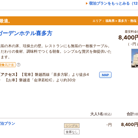
宿泊プランをもっとみる（1
最適。
エリア：
福島県 > 喜多方・熱塩
最安料金(
ガーデンホテル喜多方
8,400
（ -円
無垢の木の床、珪操土の壁。レストランにも無垢の一枚板テーブル。
こだわりの食材、調味料でつくる朝食。シンプルな贅沢を御提供いた
します。
朝食
高評価
【アクセス】
【電車】磐越西線「喜多方駅」より徒歩4
MAP
分 【お車】磐越道「会津若松IC」より約30分
大人1名
合計
(税込)
(
宿泊プラン
8,400
-円
シングル
食事なし