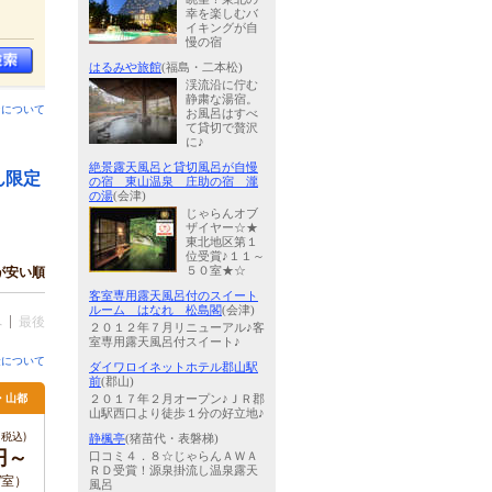
幸を楽しむバ
イキングが自
慢の宿
はるみや旅館
(福島・二本松)
渓流沿に佇む
静粛な湯宿。
ンについて
お風呂はすべ
て貸切で贅沢
に♪
絶景露天風呂と貸切風呂が自慢
ん限定
の宿 東山温泉 庄助の宿 瀧
の湯
(会津)
じゃらんオブ
ザイヤー☆★
東北地区第１
位受賞♪１１～
５０室★☆
が安い順
客室専用露天風呂付のスイート
ルーム はなれ 松島閣
(会津)
へ
最後
２０１２年７月リニューアル♪客
室専用露天風呂付スイート♪
金について
ダイワロイネットホテル郡山駅
前
(郡山)
・山都
２０１７年２月オープン♪ＪＲ郡
山駅西口より徒歩１分の好立地♪
税込)
静楓亭
(猪苗代・表磐梯)
0円～
口コミ４．８☆じゃらんＡＷＡ
ＲＤ受賞！源泉掛流し温泉露天
 /室）
風呂