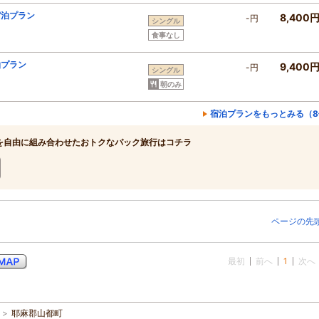
宿泊プラン
8,400
-円
シングル
食事なし
泊プラン
9,400
-円
シングル
朝のみ
宿泊プランをもっとみる（8
を自由に組み合わせたおトクなパック旅行はコチラ
ページの先
最初
前へ
1
次へ
>
耶麻郡山都町