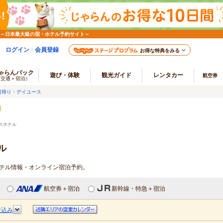
 ～日本最大級の宿・ホテル予約サイト～
ログイン
会員登録
お得な特典をみる
ゃらんパック
遊び・体験
観光ガイド
レンタカー
航空券
（交通＋宿泊）
日帰り・デイユース
スホテル
ル
ホテル情報・オンライン宿泊予約。
航空券＋宿泊
新幹線・特急＋宿泊
絞込み