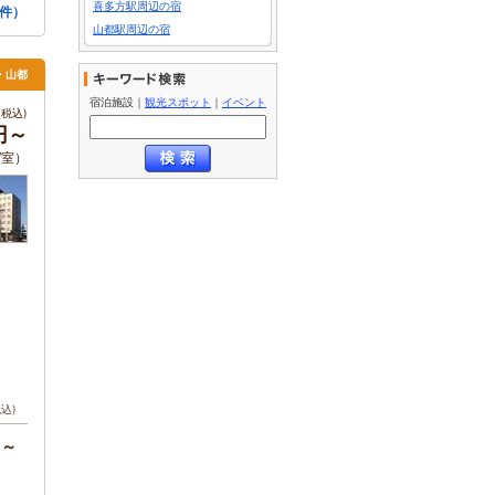
喜多方駅周辺の宿
2件）
山都駅周辺の宿
・山都
宿泊施設
｜
観光スポット
｜
イベント
税込)
円～
 /室）
税込)
円～