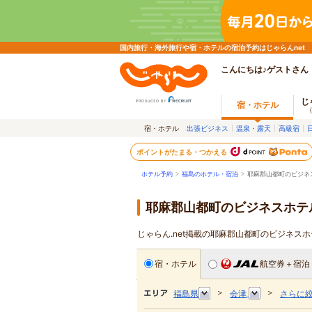
国内旅行・海外旅行や宿・ホテルの宿泊予約はじゃらんnet
こんにちは♪ゲストさん
じ
宿・ホテル
宿・ホテル
出張ビジネス
温泉・露天
高級宿
ポイントがたまる・つかえる
ホテル予約
>
福島のホテル・宿泊
>
耶麻郡山都町のビジネ
耶麻郡山都町のビジネスホテ
じゃらん.net掲載の耶麻郡山都町のビジネス
宿・ホテル
航空券＋宿泊
＞
＞
福島県
会津
さらに