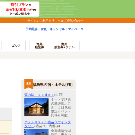
サイトのご利用方法
ヘルプ/問い合わせ
予約照会・変更・キャンセル
マイページ
海外
海外
ゴルフ
航空券
航空券+ホテル
福島県の宿・ホテル[PR]
森の駅 ｙｏｄｇｅ
(白河)
ネットで話題
の高評価ホテ
ル！１日６組
限定☆ペット
同伴も可能！
ホテルリステル猪苗代ウイング
タワー
(猪苗代・表磐梯)
全室猪苗代湖
眺望！東北の