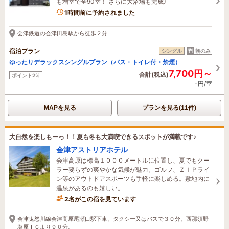
も増室で全90室！ さらに大浴場も完成♪
1時間前に予約されました
会津鉄道の会津田島駅から徒歩２分
宿泊プラン
シングル
朝のみ
ゆったりデラックスシングルプラン（バス・トイレ付・禁煙）
7,700円～
合計(税込)
ポイント2%
-円/室
MAPを見る
プランを見る(11件)
大自然を楽しもーっ！！夏も冬も大満喫できるスポットが満載です♪
会津アストリアホテル
会津高原は標高１０００メートルに位置し、夏でもクー
ラー要らずの爽やかな気候が魅力。ゴルフ、ＺＩＰライ
ン等のアウトドアスポーツも手軽に楽しめる。敷地内に
温泉があるのも嬉しい。
2名がこの宿を見ています
会津鬼怒川線会津高原尾瀬口駅下車、タクシー又はバスで３０分。西那須野
塩原ＩＣより９０分。