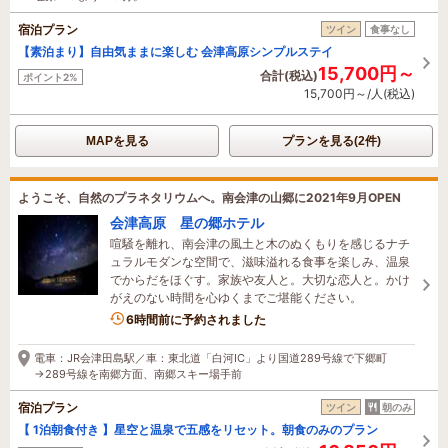
宿泊プラン
ツイン
食事なし
【素泊まり】自由気ままに楽しむ 会津高原シンプルステイ
15,700円～
合計(税込)
ポイント2%
15,700円～/人(税込)
MAPを見る
プランを見る(2件)
ようこそ、自然のプラネタリウムへ。南会津の山郷に2021年9月OPEN
会津高原 星の郷ホテル
喧騒を離れ、南会津の風土と木のぬくもりを感じるナチ
ュラルモダンな空間で、滋味溢れる食事を楽しみ、温泉
でからだをほぐす。家族や友人と。大切な恋人と。かけ
がえのない時間を心ゆくまでご堪能ください。
6時間前に予約されました
電車：JR会津田島駅／車：東北道「白河IC」より国道289号線で下郷町
→289号線を南郷方面、南郷スキー場手前
宿泊プラン
ツイン
朝のみ
【 1泊朝食付き 】星空と温泉で五感をリセット。朝食のみのプラン