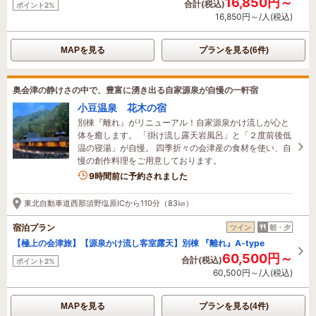
16,850円～
合計(税込)
ポイント2%
16,850円～/人(税込)
MAPを見る
プランを見る(6件)
奥会津の静けさの中で、豊富に湧き出る自家源泉が自慢の一軒宿
小豆温泉 花木の宿
別棟『離れ』がリニューアル！自家源泉かけ流しが心と
体を癒します。 「掛け流し露天岩風呂」と「２度前後低
温の寝湯」が自慢。 四季折々の会津産の食材を使い、自
慢の創作料理をご用意しております。
1名がこの宿を見ています
9時間前に予約されました
東北自動車道西那須野塩原ICから110分（83㎞）
宿泊プラン
ツイン
朝・夕
【極上の会津旅】【源泉かけ流し客室露天】別棟 『離れ』A‐type
60,500円～
合計(税込)
ポイント2%
60,500円～/人(税込)
MAPを見る
プランを見る(4件)