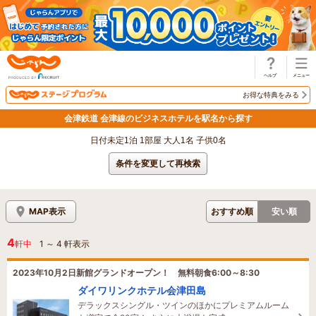
じゃらん
お得な特典をみる
会津鉄道 会津線のビジネスホテルを駅名から探す
日付未定1泊 1部屋 大人1名 子供0名
条件を変更して再検索
MAP表示
おすすめ順
安い順
4
軒中
1
～
4
軒表示
2023年10月2日新館グランドオープン！ 無料朝食6:00～8:30
ダイワリンクホテル会津田島
デラックスシングル・ツインのほかにプレミアムルーム