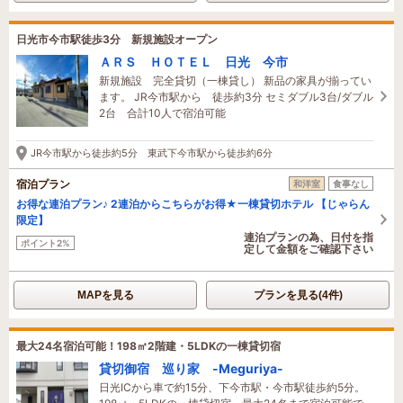
日光市今市駅徒歩3分 新規施設オープン
ＡＲＳ ＨＯＴＥＬ 日光 今市
新規施設 完全貸切（一棟貸し） 新品の家具が揃ってい
ます。 JR今市駅から 徒歩約3分 セミダブル3台/ダブル
2台 合計10人で宿泊可能
JR今市駅から徒歩約5分 東武下今市駅から徒歩約6分
宿泊プラン
和洋室
食事なし
お得な連泊プラン♪ 2連泊からこちらがお得★一棟貸切ホテル 【じゃらん
限定】
連泊プランの為、日付を指
ポイント2%
定して金額をご確認下さい
MAPを見る
プランを見る(4件)
最大24名宿泊可能！198㎡2階建・5LDKの一棟貸切宿
貸切御宿 巡り家 -Meguriya-
日光ICから車で約15分、下今市駅・今市駅徒歩約5分。