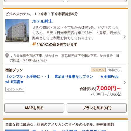
ビジネスホテル。ＪＲ今市・下今市駅徒歩5分
ホテル村上
ＪＲ今市駅・東武下今市駅から徒歩5分。ビジネスはも
ちろん、日光（日光東照宮は車で15分）・鬼怒川観光の
拠点としてご利用お待ちしております。
1名がこの宿を見ています
13時間前に予約されました
ＪＲ日光線今市駅下車、徒歩５分 東武日光線下今市駅下車、徒歩５分 日
光街道（Ｒ119号線）沿い
宿泊プラン
シングル
食事なし
【シンプル・お手軽に・・】 素泊まり食事なしプラン ★全館Free
wi-fi完備★
7,000円～
合計(税込)
ポイント2%
7,000円～/人(税込)
MAPを見る
プランを見る(4件)
自由な旅に最適な、話題のアメリカンスタイルのホテル。軽朝食無料