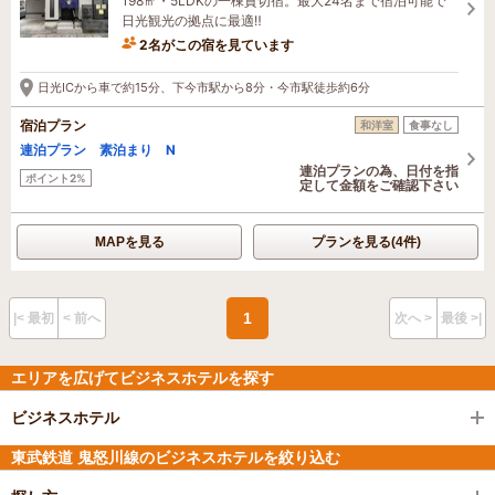
198㎡・5LDKの一棟貸切宿。最大24名まで宿泊可能で
日光観光の拠点に最適‼
2名がこの宿を見ています
日光ICから車で約15分、下今市駅から8分・今市駅徒歩約6分
宿泊プラン
和洋室
食事なし
連泊プラン 素泊まり N
連泊プランの為、日付を指
ポイント2%
定して金額をご確認下さい
MAPを見る
プランを見る(4件)
1
|< 最初
< 前へ
次へ >
最後 >|
エリアを広げてビジネスホテルを探す
ビジネスホテル
東武鉄道 鬼怒川線のビジネスホテルを絞り込む