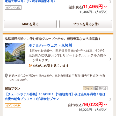
電話で申込可♪（12歳未満宿泊不可）
11,495円～
合計(税込)
ポイント2%
11,495円～/人(税込)
MAPを見る
プランを見る(2件)
鬼怒川渓谷沿いに佇む東急グループホテル。種類豊富な大浴場完備！
ホテルハーヴェスト鬼怒川
【駅から徒歩5分、世界遺産日光の社寺へは車で30分】
鬼怒川の渓谷沿いに佇むリゾートホテル。ホテルの前を
SLが通ります。
4名がこの宿を見ています
1時間前に予約されました
東武ﾜｰﾙﾄﾞｽｸｳｪｱ駅から徒歩約5分。東北自動車道宇都宮‐日光有料道路‐今市
ICから約20分。
宿泊プラン
ツイン
朝のみ
【チェーンホテル特集】15%OFF！【1泊朝食付】夜は温泉を満喫！朝は
自慢の朝食ブッフェ！1泊朝食付プラン
16,023円～
合計(税込)
ポイントUP
16,023円～/人(税込)