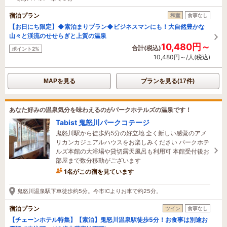
宿泊プラン
和室
食事なし
【お日にち限定】◆素泊まりプラン◆ビジネスマンにも！大自然豊かな
山々と渓流のせせらぎと上質の温泉
10,480円～
合計(税込)
ポイント2%
10,480円～/人(税込)
MAPを見る
プランを見る(17件)
あなた好みの温泉気分を味わえるのがパークホテルズの温泉です！
Tabist 鬼怒川パークコテージ
鬼怒川駅から徒歩約5分の好立地 全く新しい感覚のアメ
リカンカジュアルハウスをお楽しみください パークホテ
ルズ本館の大浴場や貸切露天風呂も利用可 本館受付後お
部屋まで数分移動がございます
1名がこの宿を見ています
鬼怒川温泉駅下車徒歩約5分。今市ICよりお車で約25分。
宿泊プラン
ツイン
食事なし
【チェーンホテル特集】【素泊】鬼怒川温泉駅徒歩5分！お食事は別途お