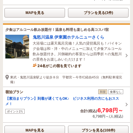
MAPを見る
プランを見る(3件)
夕食はアルコール飲み放題付！温泉も料理も楽しめる高コスパ宿
鬼怒川温泉 伊東園ホテルニューさくら
大浴場には露天風呂完備！人気の貸切風呂も！バイキン
グ会場は和・洋・中のメニューに加えて夕食アルコール
飲み放題付き。川側確約の客室からは四季折々の鬼怒川
の景色をお楽しみいただけます！
24名がこの宿を見ています
たった今予約されました
東武・鬼怒川温泉駅より徒歩８分 宇都宮～今市IC経由45分（無料駐車場完
備）
宿泊プラン
和室
食事なし
【素泊まりプラン】到着が遅くてもOK♪ ビジネス利用の方にもおスス
メ！
6,798円～
合計(税込)
ポイント2%
6,798円～/人(税込)
MAPを見る
プランを見る(108件)