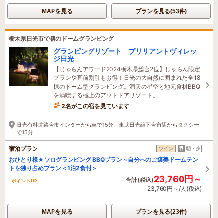
MAPを見る
プランを見る(53件)
栃木県日光市で初のドームグランピング
グランピングリゾート ブリリアントヴィレッ
ジ日光
【じゃらんアワード2024栃木県総合2位】じゃらん限定
プランや直前割引もお得！日光の大自然に囲まれた全18
棟のドーム型グランピング。満天の星空と地元食材BBQ
を満喫する極上のアウトドアリゾート。
2名がこの宿を見ています
14時間前に予約されました
日光有料道路今市インターから車で15分、東武日光線下今市駅からタクシー
で15分
宿泊プラン
ツイン
朝・夕
おひとり様★ソログランピング BBQプラン～自分へのご褒美ドームテン
トを独り占めプラン＜1泊2食付＞
23,760円～
合計(税込)
ポイントUP
23,760円～/人(税込)
MAPを見る
プランを見る(23件)