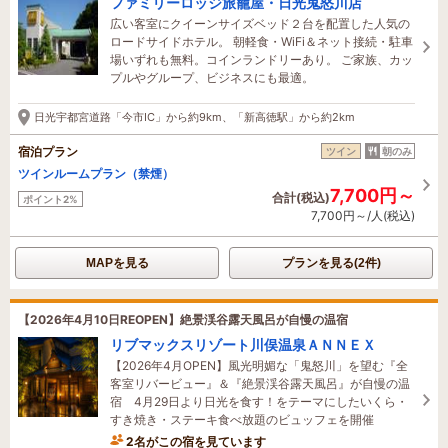
ファミリーロッジ旅籠屋・日光鬼怒川店
広い客室にクイーンサイズベッド２台を配置した人気の
ロードサイドホテル。 朝軽食・WiFi＆ネット接続・駐車
場いずれも無料。コインランドリーあり。 ご家族、カッ
プルやグループ、ビジネスにも最適。
日光宇都宮道路「今市IC」から約9km、「新高徳駅」から約2km
宿泊プラン
ツイン
朝のみ
ツインルームプラン（禁煙）
7,700円～
合計(税込)
ポイント2%
7,700円～/人(税込)
MAPを見る
プランを見る(2件)
【2026年4月10日REOPEN】絶景渓谷露天風呂が自慢の温宿
リブマックスリゾート川俣温泉ＡＮＮＥＸ
【2026年4月OPEN】風光明媚な「鬼怒川」を望む『全
客室リバービュー』＆『絶景渓谷露天風呂』が自慢の温
宿 4月29日より日光を食す！をテーマにしたいくら・
すき焼き・ステーキ食べ放題のビュッフェを開催
2名がこの宿を見ています