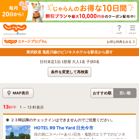
じゃらん
お得な特典をみる
東武鉄道 鬼怒川線のビジネスホテルを駅名から探す
日付未定1泊 1部屋 大人1名 子供0名
条件を変更して再検索
MAP表示
おすすめ順
安い順
13
軒中
1
～
13
軒表示
◆ ２３時以降のチェックインはできませんのでご注意ください。
HOTEL R9 The Yard 日光今市
目の前にスーパーあり♪日光・鬼怒川エリアでのビジネ