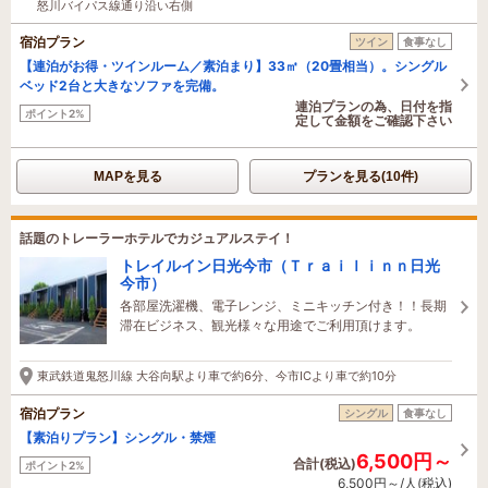
怒川バイパス線通り沿い右側
宿泊プラン
ツイン
食事なし
【連泊がお得・ツインルーム／素泊まり】33㎡（20畳相当）。シングル
ベッド2台と大きなソファを完備。
連泊プランの為、日付を指
ポイント2%
定して金額をご確認下さい
MAPを見る
プランを見る(10件)
話題のトレーラーホテルでカジュアルステイ！
トレイルイン日光今市（Ｔｒａｉｌｉｎｎ日光
今市）
各部屋洗濯機、電子レンジ、ミニキッチン付き！！長期
滞在ビジネス、観光様々な用途でご利用頂けます。
東武鉄道鬼怒川線 大谷向駅より車で約6分、今市ICより車で約10分
宿泊プラン
シングル
食事なし
【素泊りプラン】シングル・禁煙
6,500円～
合計(税込)
ポイント2%
6,500円～/人(税込)