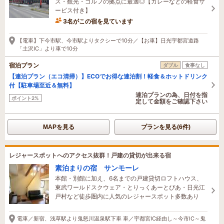
ス・観光・ゴルフの拠点に最適◎【カレーなどの軽食サ
ービス付き】
3名がこの宿を見ています
2時間前に予約されました
【電車】下今市駅、今市駅よりタクシーで10分／【お車】日光宇都宮道路
「土沢IC」より車で10分
宿泊プラン
ダブル
食事なし
【連泊プラン（エコ清掃）】ECOでお得な連泊割！軽食＆ホットドリンク
付【駐車場至近＆無料】
連泊プランの為、日付を指
ポイント2%
定して金額をご確認下さい
MAPを見る
プランを見る(6件)
レジャースポットへのアクセス抜群！戸建の貸切が出来る宿
素泊まりの宿 サンモーレ
本館・別館に加え、6名までの戸建貸切ロフトハウス、
東武ワールドスクウェア・とりっくあーとぴあ・日光江
戸村など徒歩圏内に人気のレジャースポット多数あり
電車／新宿、浅草駅より鬼怒川温泉駅下車 車／宇都宮IC経由し～今市IC～鬼