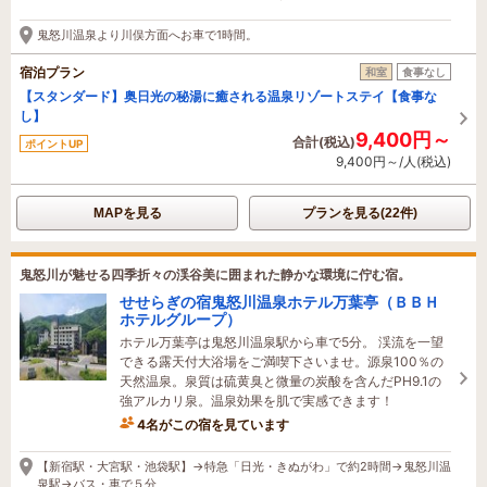
4時間前に予約されました
鬼怒川温泉より川俣方面へお車で1時間。
宿泊プラン
和室
食事なし
【スタンダード】奥日光の秘湯に癒される温泉リゾートステイ【食事な
し】
9,400円～
合計(税込)
ポイントUP
9,400円～/人(税込)
MAPを見る
プランを見る(22件)
鬼怒川が魅せる四季折々の渓谷美に囲まれた静かな環境に佇む宿。
せせらぎの宿鬼怒川温泉ホテル万葉亭（ＢＢＨ
ホテルグループ）
ホテル万葉亭は鬼怒川温泉駅から車で5分。 渓流を一望
できる露天付大浴場をご満喫下さいませ。源泉100％の
天然温泉。泉質は硫黄臭と微量の炭酸を含んだPH9.1の
強アルカリ泉。温泉効果を肌で実感できます！
4名がこの宿を見ています
1時間前に予約されました
【新宿駅・大宮駅・池袋駅】→特急「日光・きぬがわ」で約2時間→鬼怒川温
泉駅→バス・車で５分