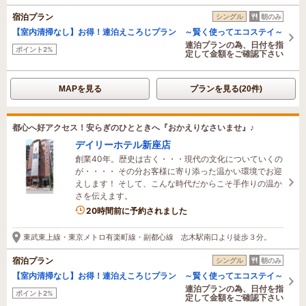
宿泊プラン
シングル
朝のみ
【室内清掃なし】お得！連泊えころじプラン ～賢く使ってエコステイ～
連泊プランの為、日付を指
ポイント2%
定して金額をご確認下さい
MAPを見る
プランを見る(20件)
都心へ好アクセス！安らぎのひとときへ『おかえりなさいませ』♪
デイリーホテル新座店
創業40年。歴史は古く・・・現代の文化についていくの
が・・・・ その分お客様に寄り添った温かい環境でお迎
えします！ そして、こんな時代だからこそ手作りの温か
さを伝えます。
20時間前に予約されました
東武東上線・東京メトロ有楽町線・副都心線 志木駅南口より徒歩３分。
宿泊プラン
シングル
朝のみ
【室内清掃なし】お得！連泊えころじプラン ～賢く使ってエコステイ～
連泊プランの為、日付を指
ポイント2%
定して金額をご確認下さい