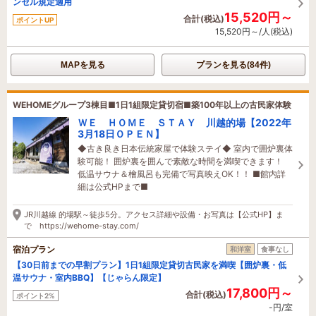
ンセル規定適用
15,520円～
合計(税込)
ポイントUP
15,520円～/人(税込)
MAPを見る
プランを見る(84件)
WEHOMEグループ3棟目■1日1組限定貸切宿■築100年以上の古民家体験
ＷＥ ＨＯＭＥ ＳＴＡＹ 川越的場【2022年
3月18日ＯＰＥＮ】
◆古き良き日本伝統家屋で体験ステイ◆ 室内で囲炉裏体
験可能！ 囲炉裏を囲んで素敵な時間を満喫できます！
低温サウナ＆檜風呂も完備で写真映えOK！！ ■館内詳
細は公式HPまで■
JR川越線 的場駅～徒歩5分。アクセス詳細や設備・お写真は【公式HP】ま
で https://wehome-stay.com/
宿泊プラン
和洋室
食事なし
【30日前までの早割プラン】1日1組限定貸切古民家を満喫【囲炉裏・低
温サウナ・室内BBQ】【じゃらん限定】
17,800円～
合計(税込)
ポイント2%
-円/室