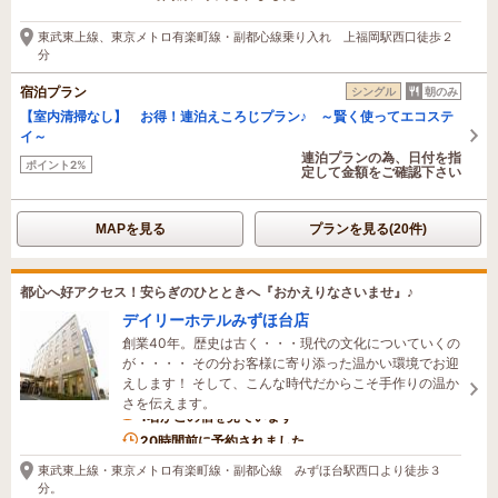
東武東上線、東京メトロ有楽町線・副都心線乗り入れ 上福岡駅西口徒歩２
分
宿泊プラン
シングル
朝のみ
【室内清掃なし】 お得！連泊えころじプラン♪ ～賢く使ってエコステ
イ～
連泊プランの為、日付を指
ポイント2%
定して金額をご確認下さい
MAPを見る
プランを見る(20件)
都心へ好アクセス！安らぎのひとときへ『おかえりなさいませ』♪
デイリーホテルみずほ台店
創業40年。歴史は古く・・・現代の文化についていくの
が・・・・ その分お客様に寄り添った温かい環境でお迎
えします！ そして、こんな時代だからこそ手作りの温か
さを伝えます。
1名がこの宿を見ています
20時間前に予約されました
東武東上線・東京メトロ有楽町線・副都心線 みずほ台駅西口より徒歩３
分。