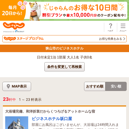
じゃらん
お得な特典をみる
狭山市のビジネスホテル
日付未定1泊 1部屋 大人1名 子供0名
条件を変更して再検索
MAP表示
おすすめ順
安い順
23
軒中
1
～
23
軒表示
大浴場完備、和洋折衷だからくつろげるアットホームな宿
ビジネスホテル坂口屋
部屋にお風呂はございませんが、大浴場は24時間入れま