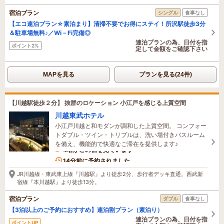
宿泊プラン
シングル
食事なし
【エコ連泊プラン☆素泊まり】清掃不要でお得にステイ！所沢駅徒歩3分
＆駐車場無料♪／Wi－Fi完備◎
連泊プランの為、日付を指
ポイント2%
定して金額をご確認下さい
MAPを見る
プランを見る(24件)
【川越駅徒歩２分】 抜群のロケーション 小江戸を感じる上質空間
川越東武ホテル
小江戸川越と和モダンが調和した上質空間。 コンフォー
トダブル・ツイン・トリプルは、洗い場付きバスルーム
を備え、機能的で快適なご滞在を提供します♪
4名がこの宿を見ています
14分前に予約されました
JR川越線・東武東上線『川越駅』より徒歩2分、歩行者デッキ直通。西武新
宿線『本川越駅』より徒歩13分。
宿泊プラン
ダブル
食事なし
【3泊以上のご予約におすすめ】連泊割プラン（素泊り）
連泊プランの為、日付を指
ポイントUP