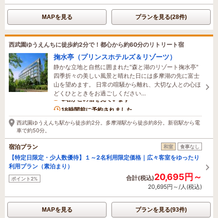
MAPを見る
プランを見る(28件)
西武園ゆうえんちに徒歩約2分で！都心から約60分のリトリート宿
掬水亭（プリンスホテルズ＆リゾーツ）
静かな立地と自然に囲まれた"森と湖のリゾート掬水亭"
四季折々の美しい風景と晴れた日には多摩湖の先に富士
山を望めます。 日常の喧騒から離れ、大切な人との心ほ
どくひとときをお過ごしください…
3名がこの宿を見ています
18時間前に予約されました
西武園ゆうえんち駅から徒歩約2分。多摩湖駅から徒歩約8分。新宿駅から電
車で約50分。
宿泊プラン
和室
食事なし
【特定日限定・少人数優待】１～2名利用限定価格｜広々客室をゆったり
利用プラン（素泊まり）
20,695円～
合計(税込)
ポイント2%
20,695円～/人(税込)
MAPを見る
プランを見る(93件)