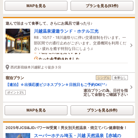
MAPを見る
プランを見る(93件)
遊んで泊まって食事して、さらにお風呂で湯ったり♪
川越温泉湯遊ランド・ホテル三光
R8．10/17・18川越祭りに伴い交通規制を行います。一
部区間での通行止めがございます。交通機関を利用くだ
さい 疲れを癒す特別な日にしよう♫
7名がこの宿を見ています
たった今予約されました
西武新宿線本川越駅より徒歩３分
宿泊プラン
シングル
食事なし
【連泊】☆出張応援ビジネスプラン☆日祝日もご予約OK(^^♪
連泊プランの為、日付を指
ポイント2%
定して金額をご確認下さい
MAPを見る
プランを見る(6件)
2025年JCSI&JDパワーW受賞！男女別天然温泉・焼立てパン健康朝食！
スーパーホテル埼玉・川越 天然温泉【赤城の