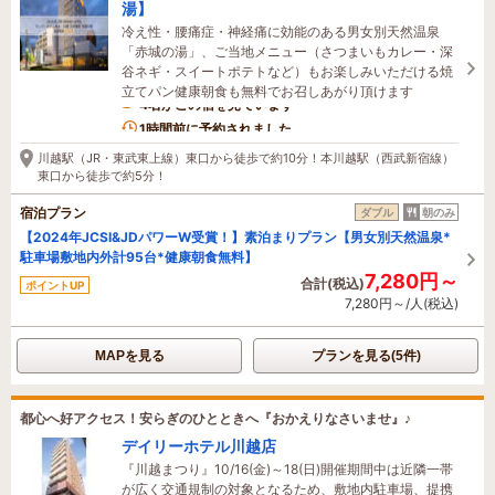
湯】
冷え性・腰痛症・神経痛に効能のある男女別天然温泉
「赤城の湯」、ご当地メニュー（さつまいもカレー・深
谷ネギ・スイートポテトなど）もお楽しみいただける焼
立てパン健康朝食も無料でお召しあがり頂けます
4名がこの宿を見ています
1時間前に予約されました
川越駅（JR・東武東上線）東口から徒歩で約10分！本川越駅（西武新宿線）
東口から徒歩で約5分！
宿泊プラン
ダブル
朝のみ
【2024年JCSI&JDパワーW受賞！】素泊まりプラン【男女別天然温泉*
駐車場敷地内外計95台*健康朝食無料】
7,280円～
合計(税込)
ポイントUP
7,280円～/人(税込)
MAPを見る
プランを見る(5件)
都心へ好アクセス！安らぎのひとときへ『おかえりなさいませ』♪
デイリーホテル川越店
『川越まつり』10/16(金)～18(日)開催期間中は近隣一帯
が広く交通規制の対象となるため、敷地内駐車場、提携