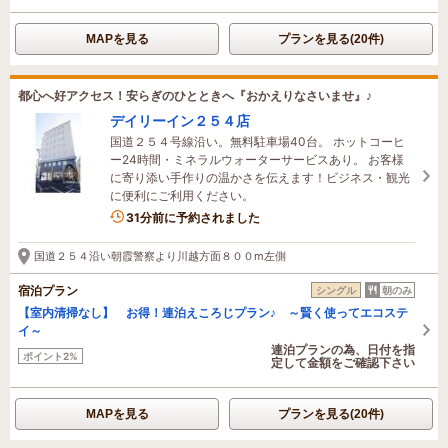
MAPを見る
プランを見る(20件)
都心へ好アクセス！安らぎのひとときへ『おかえりなさいませ』♪
デイリーイン２５４店
国道２５４号線沿い。無料駐車場40台。 ホットコーヒ
ー24時間・ミネラルウォーターサービスあり。 お客様
に寄り添い手作りの温かさを伝えます！ビジネス・観光
に便利にご利用ください。
31分前に予約されました
国道２５４沿い朝霞警察より川越方面８００m左側
宿泊プラン
シングル
朝のみ
【室内清掃なし】 お得！連泊えころじプラン♪ ～賢く使ってエコステ
イ～
連泊プランの為、日付を指
ポイント2%
定して金額をご確認下さい
MAPを見る
プランを見る(20件)