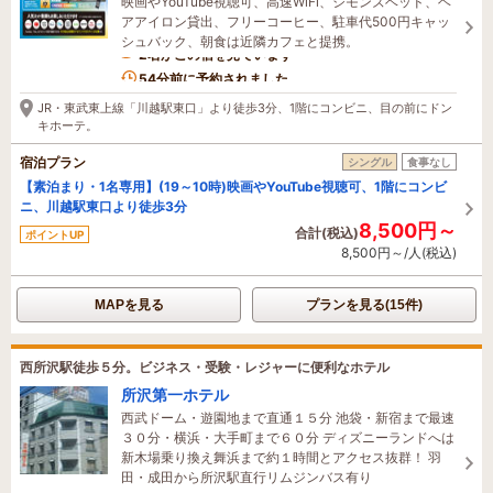
映画やYouTube視聴可、高速WiFi、シモンズベッド、ヘ
アアイロン貸出、フリーコーヒー、駐車代500円キャッ
シュバック、朝食は近隣カフェと提携。
2名がこの宿を見ています
54分前に予約されました
JR・東武東上線「川越駅東口」より徒歩3分、1階にコンビニ、目の前にドン
キホーテ。
宿泊プラン
シングル
食事なし
【素泊まり・1名専用】(19～10時)映画やYouTube視聴可、1階にコンビ
ニ、川越駅東口より徒歩3分
8,500円～
合計(税込)
ポイントUP
8,500円～/人(税込)
MAPを見る
プランを見る(15件)
西所沢駅徒歩５分。ビジネス・受験・レジャーに便利なホテル
所沢第一ホテル
西武ドーム・遊園地まで直通１５分 池袋・新宿まで最速
３０分・横浜・大手町まで６０分 ディズニーランドへは
新木場乗り換え舞浜まで約１時間とアクセス抜群！ 羽
田・成田から所沢駅直行リムジンバス有り