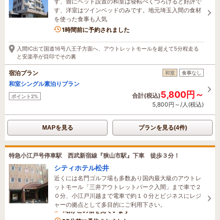
す、畳にベッド設置の和室は寝転べくつろげると好評で
す、洋室はツインベッドのみです。地元埼玉入間の食材
を使った食事も人気
1時間前に予約されました
入間IC出て国道16号八王子方面へ、アウトレットモールを超えて5分程走る
と安楽亭が目印でその裏
宿泊プラン
和室
食事なし
和室シングル素泊りプラン
5,800円～
合計(税込)
ポイント2%
5,800円～/人(税込)
MAPを見る
プランを見る(4件)
特急小江戸号停車駅 西武新宿線『狭山市駅』下車 徒歩３分！
シティホテル松井
近くには名門ゴルフ場も多数あり国内最大級のアウトレ
ットモール「三井アウトレットパーク入間」まで車で２
０分、小江戸川越まで電車で約１０分とビジネスにレジ
ャーの拠点として多目的にご利用下さい。
1名がこの宿を見ています