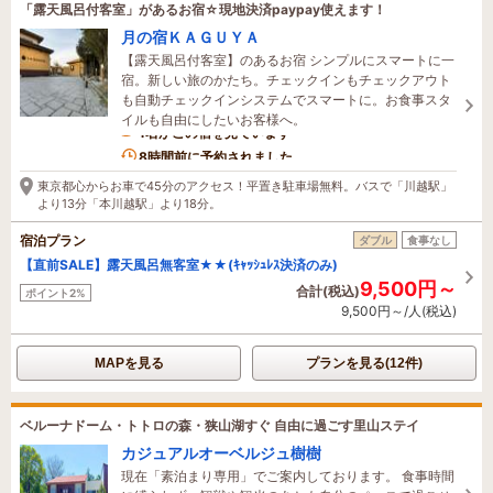
「露天風呂付客室」があるお宿☆現地決済paypay使えます！
月の宿ＫＡＧＵＹＡ
【露天風呂付客室】のあるお宿 シンプルにスマートに一
宿。新しい旅のかたち。チェックインもチェックアウト
も自動チェックインシステムでスマートに。お食事スタ
イルも自由にしたいお客様へ。
1名がこの宿を見ています
8時間前に予約されました
東京都心からお車で45分のアクセス！平置き駐車場無料。バスで「川越駅」
より13分「本川越駅」より18分。
宿泊プラン
ダブル
食事なし
【直前SALE】露天風呂無客室★★(ｷｬｯｼｭﾚｽ決済のみ)
9,500円～
合計(税込)
ポイント2%
9,500円～/人(税込)
MAPを見る
プランを見る(12件)
ベルーナドーム・トトロの森・狭山湖すぐ 自由に過ごす里山ステイ
カジュアルオーベルジュ樹樹
現在「素泊まり専用」でご案内しております。 食事時間