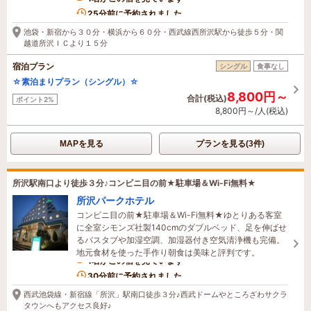
1名がこの宿を見ています
25分前に予約されました
池袋・新宿から３０分・横浜から６０分・西武線西所沢駅から徒歩５分・関
越道所沢ＩＣより１５分
宿泊プラン
シングル
食事なし
☆素泊まりプラン（シングル）☆
8,800円～
合計(税込)
ポイント2%
8,800円～/人(税込)
MAPを見る
プランを見る(3件)
所沢駅南口より徒歩３分♪コンビニ目の前★駐車場＆Wi-Fi無料★
所沢パークホテル
コンビニ目の前★駐車場＆Wi-Fi無料★ゆとりある客室
に全室シモンズ社製140cmのダブルベッド、足を伸ばせ
るバスタブや加湿空調、加湿器付き空気清浄機も完備。
地元食材を使った手作り朝食は美味と評判です。
1名がこの宿を見ています
30分前に予約されました
西武池袋線・新宿線「所沢」駅南口徒歩３分♪西武ドームやところざわサクラ
タウンへもアクセス良好♪