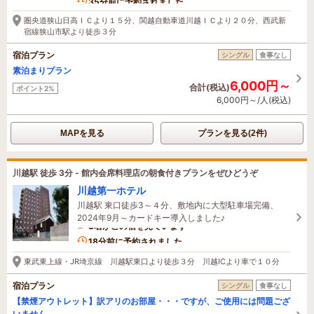
35分前に予約されました
圏央道狭山日高ＩＣより１５分、関越自動車道川越ＩＣより２０分、西武新
宿線狭山市駅より徒歩３分
宿泊プラン
シングル
食事なし
素泊まりプラン
6,000円～
合計(税込)
ポイント2%
6,000円～/人(税込)
MAPを見る
プランを見る(2件)
川越駅 徒歩 3分 - 館内会席料理店の朝食付きプランをぜひどうぞ
川越第一ホテル
川越駅 東口徒歩3～４分、敷地内に大型駐車場完備、
2024年9月～カードキー導入しました♪
3名がこの宿を見ています
18分前に予約されました
東武東上線・JR埼京線 川越駅東口より徒歩３分 川越ICより車で１０分
宿泊プラン
シングル
食事なし
【禁煙アウトレット】訳アリのお部屋・・・ですが、ご使用には問題ござ
いません.