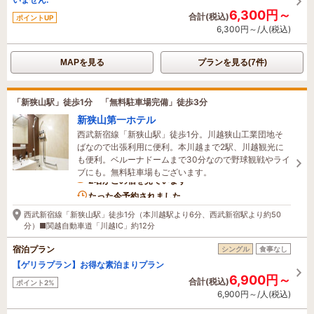
6,300円～
合計(税込)
ポイントUP
6,300円～/人(税込)
MAPを見る
プランを見る(7件)
「新狭山駅」徒歩1分 「無料駐車場完備」徒歩3分
新狭山第一ホテル
西武新宿線「新狭山駅」徒歩1分。川越狭山工業団地そ
ばなので出張利用に便利。本川越まで2駅、川越観光に
も便利。ベルーナドームまで30分なので野球観戦やライ
ブにも。無料駐車場もございます。
2名がこの宿を見ています
たった今予約されました
西武新宿線「新狭山駅」徒歩1分（本川越駅より6分、西武新宿駅より約50
分）■関越自動車道「川越IC」約12分
宿泊プラン
シングル
食事なし
【ゲリラプラン】お得な素泊まりプラン
6,900円～
合計(税込)
ポイント2%
6,900円～/人(税込)