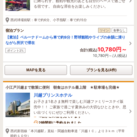
に縛られず、観戦や観光のあとも自分のペースで過ごせ
る宿です。 自由な滞在をお楽しみください。
西武球場前駅：車で約6分、小手指駅：車で約15分
宿泊プラン
ツイン
食事なし
【素泊】ベルーナドームから車で約9分！野球観戦やライブの余韻に浸り
ながら所沢で滞在
10,780円～
合計(税込)
ポイント2%
10,780円～/人(税込)
MAPを見る
プランを見る(4件)
小江戸川越まで散策に便利 朝食はホテル最上階 ★駐車場も完備★
川越プリンスホテル
お子さま1名さま無料で楽しむ川越ファミリーステイ販
売中！！ ご家族で過ごす夏休みの大切なひとときや、思
い出づくりにぜひご利用ください。
4名がこの宿を見ています
2時間前に予約されました
西武新宿線「本川越駅」直結・関越自動車道「川越ＩＣ」より３ｋｍ（平常
時約１０分）