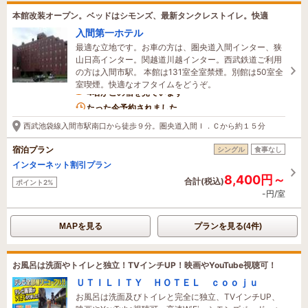
本館改装オープン。ベッドはシモンズ、最新タンクレストイレ。快適
入間第一ホテル
最適な立地です。お車の方は、圏央道入間インター、狭
山日高インター。関越道川越インター。西武鉄道ご利用
の方は入間市駅。 本館は131室全室禁煙。別館は50室全
室喫煙。快適なオフタイムをどうぞ。
4名がこの宿を見ています
たった今予約されました
西武池袋線入間市駅南口から徒歩９分。圏央道入間Ｉ．Ｃから約１５分
宿泊プラン
シングル
食事なし
インターネット割引プラン
8,400円～
合計(税込)
ポイント2%
-円/室
MAPを見る
プランを見る(4件)
お風呂は洗面やトイレと独立！TVインチUP！映画やYouTube視聴可！
ＵＴＩＬＩＴＹ ＨＯＴＥＬ ｃｏｏｊｕ
お風呂は洗面及びトイレと完全に独立、TVインチUP、