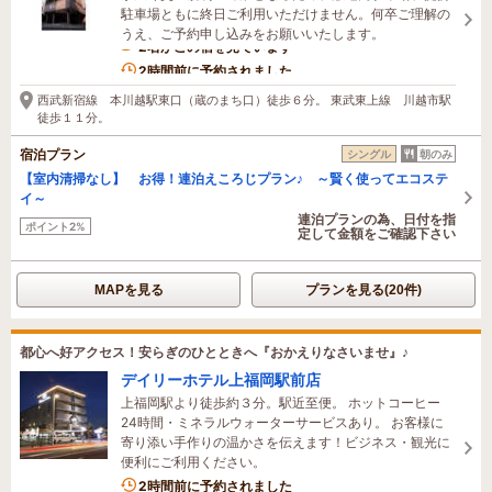
駐車場ともに終日ご利用いただけません。何卒ご理解の
うえ、ご予約申し込みをお願いいたします。
2名がこの宿を見ています
2時間前に予約されました
西武新宿線 本川越駅東口（蔵のまち口）徒歩６分。 東武東上線 川越市駅
徒歩１１分。
宿泊プラン
シングル
朝のみ
【室内清掃なし】 お得！連泊えころじプラン♪ ～賢く使ってエコステ
イ～
連泊プランの為、日付を指
ポイント2%
定して金額をご確認下さい
MAPを見る
プランを見る(20件)
都心へ好アクセス！安らぎのひとときへ『おかえりなさいませ』♪
デイリーホテル上福岡駅前店
上福岡駅より徒歩約３分。駅近至便。 ホットコーヒー
24時間・ミネラルウォーターサービスあり。 お客様に
寄り添い手作りの温かさを伝えます！ビジネス・観光に
便利にご利用ください。
2時間前に予約されました