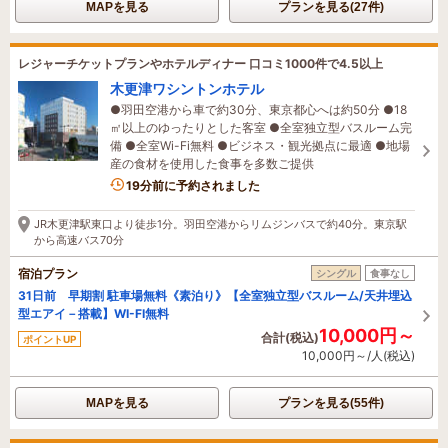
MAPを見る
プランを見る(27件)
レジャーチケットプランやホテルディナー 口コミ1000件で4.5以上
木更津ワシントンホテル
●羽田空港から車で約30分、東京都心へは約50分 ●18
㎡以上のゆったりとした客室 ●全室独立型バスルーム完
備 ●全室Wi-Fi無料 ●ビジネス・観光拠点に最適 ●地場
産の食材を使用した食事を多数ご提供
6名がこの宿を見ています
19分前に予約されました
JR木更津駅東口より徒歩1分。羽田空港からリムジンバスで約40分。東京駅
から高速バス70分
宿泊プラン
シングル
食事なし
31日前 早期割 駐車場無料《素泊り》【全室独立型バスルーム/天井埋込
型エアイ－搭載】WI-FI無料
10,000円～
合計(税込)
ポイントUP
10,000円～/人(税込)
MAPを見る
プランを見る(55件)