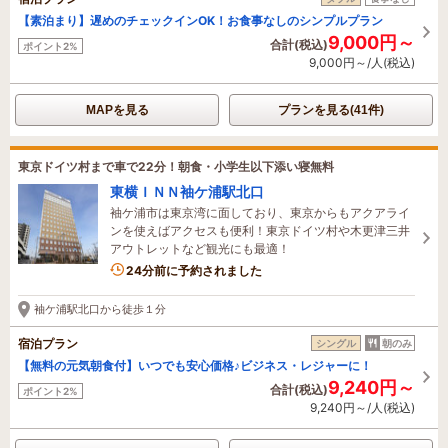
【素泊まり】遅めのチェックインOK！お食事なしのシンプルプラン
9,000円～
合計(税込)
ポイント2%
9,000円～/人(税込)
MAPを見る
プランを見る(41件)
東京ドイツ村まで車で22分！朝食・小学生以下添い寝無料
東横ＩＮＮ袖ケ浦駅北口
袖ケ浦市は東京湾に面しており、東京からもアクアライ
ンを使えばアクセスも便利！東京ドイツ村や木更津三井
アウトレットなど観光にも最適！
2名がこの宿を見ています
24分前に予約されました
袖ケ浦駅北口から徒歩１分
宿泊プラン
シングル
朝のみ
【無料の元気朝食付】いつでも安心価格♪ビジネス・レジャーに！
9,240円～
合計(税込)
ポイント2%
9,240円～/人(税込)