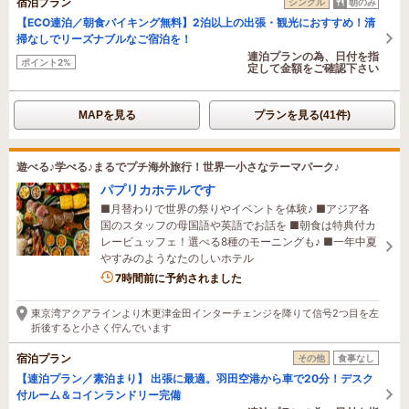
宿泊プラン
シングル
朝のみ
【ECO連泊／朝食バイキング無料】2泊以上の出張・観光におすすめ！清
掃なしでリーズナブルなご宿泊を！
連泊プランの為、日付を指
ポイント2%
定して金額をご確認下さい
MAPを見る
プランを見る(41件)
遊べる♪学べる♪まるでプチ海外旅行！世界一小さなテーマパーク♪
パプリカホテルです
■月替わりで世界の祭りやイベントを体験♪ ■アジア各
国のスタッフの母国語や英語でお話を ■朝食は特典付カ
レービュッフェ！選べる8種のモーニングも♪ ■一年中夏
やすみのようなたのしいホテル
2名がこの宿を見ています
7時間前に予約されました
東京湾アクアラインより木更津金田インターチェンジを降りて信号2つ目を左
折後すると小さく佇んでいます
宿泊プラン
その他
食事なし
【連泊プラン／素泊まり】 出張に最適。羽田空港から車で20分！デスク
付ルーム＆コインランドリー完備