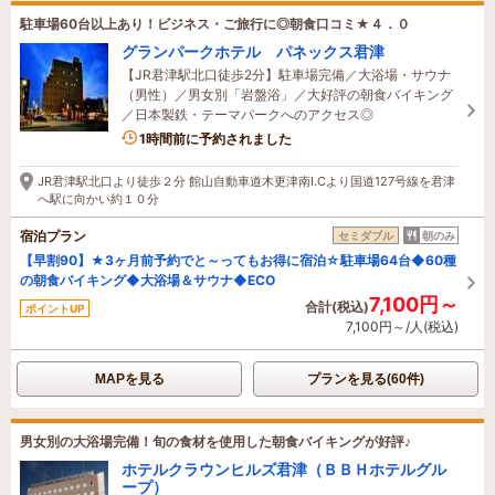
駐車場60台以上あり！ビジネス・ご旅行に◎朝食口コミ★４．０
グランパークホテル パネックス君津
【JR君津駅北口徒歩2分】駐車場完備／大浴場・サウナ
（男性）／男女別「岩盤浴」／大好評の朝食バイキング
／日本製鉄・テーマパークへのアクセス◎
1時間前に予約されました
JR君津駅北口より徒歩２分 館山自動車道木更津南I.Cより国道127号線を君津
へ駅に向かい約１０分
宿泊プラン
セミダブル
朝のみ
【早割90】★3ヶ月前予約でと～ってもお得に宿泊☆駐車場64台◆60種
の朝食バイキング◆大浴場＆サウナ◆ECO
7,100円～
合計(税込)
ポイントUP
7,100円～/人(税込)
MAPを見る
プランを見る(60件)
男女別の大浴場完備！旬の食材を使用した朝食バイキングが好評♪
ホテルクラウンヒルズ君津（ＢＢＨホテルグル
ープ）