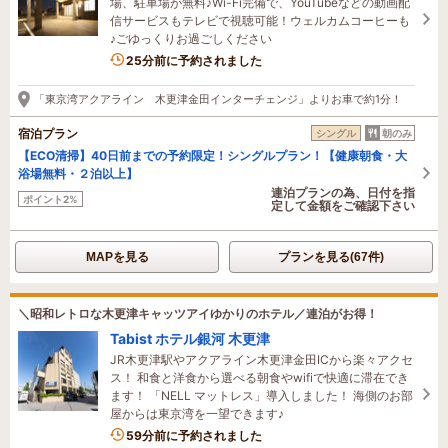
場、駐車場が無料♪Wi-Fi完備で、YouTubeなどの動画配
信サービスもテレビで視聴可能！ウェルカムコーヒーも
♪ごゆっくりお過ごしください
2名がこの宿を見ています
25分前に予約されました
「東京湾アクアライン 木更津金田インターチェンジ」よりお車で約1分！
宿泊プラン
シングル
朝のみ
【ECO清掃】40日前までの予約限定！シングルプラン！【健康朝食・大
浴場無料・２泊以上】
連泊プランの為、日付を指
ポイント2%
定して金額をご確認下さい
MAPを見る
プランを見る(67件)
＼昭和レトロな木更津キャッツアイゆかりのホテル／連泊がお得！
Tabist ホテル銀河 木更津
JR木更津駅やアクアライン木更津金田ICから楽々アクセ
ス！ 和食と洋食から選べる朝食やwifiで快適に滞在でき
ます！ 「NELL マットレス」導入しました！ 海側のお部
屋からは東京湾を一望できます♪
59分前に予約されました