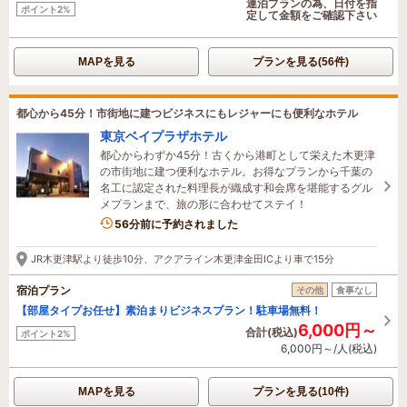
連泊プランの為、日付を指
ポイント2%
定して金額をご確認下さい
MAPを見る
プランを見る(56件)
都心から45分！市街地に建つビジネスにもレジャーにも便利なホテル
東京ベイプラザホテル
都心からわずか45分！古くから港町として栄えた木更津
の市街地に建つ便利なホテル。お得なプランから千葉の
名工に認定された料理長が織成す和会席を堪能するグル
メプランまで、旅の形に合わせてステイ！
1名がこの宿を見ています
56分前に予約されました
JR木更津駅より徒歩10分、アクアライン木更津金田ICより車で15分
宿泊プラン
その他
食事なし
【部屋タイプお任せ】素泊まりビジネスプラン！駐車場無料！
6,000円～
合計(税込)
ポイント2%
6,000円～/人(税込)
MAPを見る
プランを見る(10件)