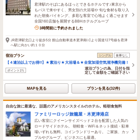
君津駅のそばにあるほっとできるホテルです♪東京から
もバスで来やすく、男女別の大浴場や 旬な食材を取り入
れた朝食バイキング、多彩な客室で心地よく過ごせます
全国160店舗を展開するBBHホテルグループ
1名がこの宿を見ています
3時間前に予約されました
JR君津駅北口より徒歩5分 館山自動車道木更津南I.Cより国道127号線を君津
へ駅に向かい約１０分
宿泊プラン
シングル
食事なし
【４連泊以上でお得!!】★素泊り★大浴場＆★全室加湿空気清浄機完備！
連泊プランの為、日付を指
ポイント2%
定して金額をご確認下さい
MAPを見る
プランを見る(32件)
自由な旅に最適な、話題のアメリカンスタイルのホテル。軽朝食無料
ファミリーロッジ旅籠屋・木更津港店
広い客室にクイーンサイズベッド２台を配置した人気の
ロードサイドホテル。 朝軽食・WiFi＆ネット接続・駐車
場いずれも無料。コインランドリーあり。 ご家族、カッ
プルやグループ、ビジネスにも最適。
1名がこの宿を見ています