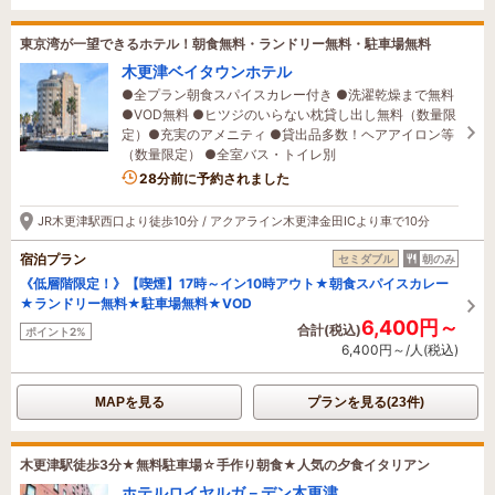
東京湾が一望できるホテル！朝食無料・ランドリー無料・駐車場無料
木更津ベイタウンホテル
●全プラン朝食スパイスカレー付き ●洗濯乾燥まで無料
●VOD無料 ●ヒツジのいらない枕貸し出し無料（数量限
定）●充実のアメニティ ●貸出品多数！ヘアアイロン等
（数量限定） ●全室バス・トイレ別
5名がこの宿を見ています
28分前に予約されました
JR木更津駅西口より徒歩10分 / アクアライン木更津金田ICより車で10分
宿泊プラン
セミダブル
朝のみ
《低層階限定！》【喫煙】17時～イン10時アウト★朝食スパイスカレー
★ランドリー無料★駐車場無料★VOD
6,400円～
合計(税込)
ポイント2%
6,400円～/人(税込)
MAPを見る
プランを見る(23件)
木更津駅徒歩3分★無料駐車場☆手作り朝食★人気の夕食イタリアン
ホテルロイヤルガ－デン木更津