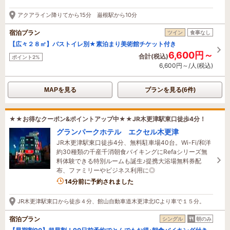
アクアライン降りてから15分 巌根駅から10分
宿泊プラン
ツイン
食事なし
【広々２８㎡】バストイレ別★素泊まり美術館チケット付き
6,600円～
合計(税込)
ポイント2%
6,600円～/人(税込)
MAPを見る
プランを見る(6件)
★★お得なクーポン&ポイントアップ中★★JR木更津駅東口徒歩4分！
グランパークホテル エクセル木更津
JR木更津駅東口徒歩4分、無料駐車場40台。Wi-Fi/和洋
約30種類の千産千消朝食バイキングにRefaシリーズ無
料体験できる特別ルームも誕生♪提携大浴場無料券配
布、ファミリーやビジネス利用に◎
3名がこの宿を見ています
14分前に予約されました
JR木更津駅東口から徒歩４分、館山自動車道木更津北ICより車で１５分。
宿泊プラン
シングル
朝のみ