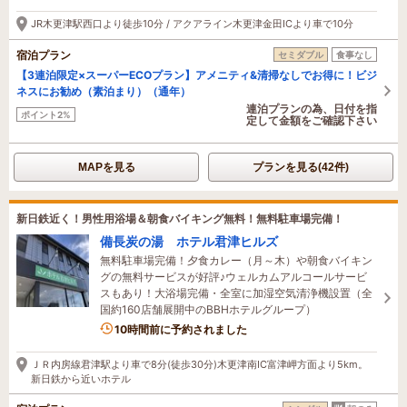
JR木更津駅西口より徒歩10分 / アクアライン木更津金田ICより車で10分
宿泊プラン
セミダブル
食事なし
【3連泊限定×スーパーECOプラン】アメニティ&清掃なしでお得に！ビジ
ネスにお勧め（素泊まり）（通年）
連泊プランの為、日付を指
ポイント2%
定して金額をご確認下さい
MAPを見る
プランを見る(42件)
新日鉄近く！男性用浴場＆朝食バイキング無料！無料駐車場完備！
備長炭の湯 ホテル君津ヒルズ
無料駐車場完備！夕食カレー（月～木）や朝食バイキン
グの無料サービスが好評♪ウェルカムアルコールサービ
スもあり！大浴場完備・全室に加湿空気清浄機設置（全
国約160店舗展開中のBBHホテルグループ）
1名がこの宿を見ています
10時間前に予約されました
ＪＲ内房線君津駅より車で8分(徒歩30分)木更津南IC富津岬方面より5km。
新日鉄から近いホテル