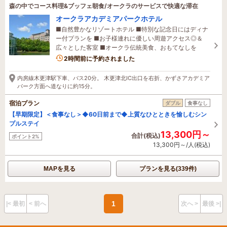
森の中でコース料理&ブッフェ朝食/オークラのサービスで快適な滞在
オークラアカデミアパークホテル
■自然豊かなリゾートホテル ■特別な記念日にはディナ
ー付プランを ■お子様連れに優しい周遊アクセス◎＆
広々とした客室 ■オークラ伝統美食、おもてなしを
4名がこの宿を見ています
2時間前に予約されました
内房線木更津駅下車、バス20分。 木更津北IC出口を右折、かずさアカデミア
パーク方面へ道なりに約15分。
宿泊プラン
ダブル
食事なし
【早期限定】＜食事なし＞◆60日前まで◆上質なひとときを愉しむシン
プルステイ
13,300円～
合計(税込)
ポイント2%
13,300円～/人(税込)
MAPを見る
プランを見る(339件)
1
|< 最初
< 前へ
次へ >
最後 >|