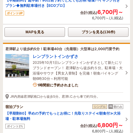
【早期割90】超早割！90日前予約でとんでもお得♪朝食バイキング付き
プラン◆無料駐車場付き【ECOプロ】
6,700円～
合計(税込)
ポイントUP
6,700円～/人(税込)
MAPを見る
プランを見る(136件)
君津駅より徒歩約5分！駐車場40台（先着順）大型車は2,000円要予約
レンブラントインかずさ
2025年10月1日レンブラントインかずさとして新たにリ
ブランドオープン！ 君津駅から徒歩約５分。駐車場・大
浴場やサウナ【男女入替制】を完備！朝食バイキング
朝6時30分～利用可能
2名がこの宿を見ています
1時間前に予約されました
JR内房線君津駅南口から徒歩5分。君津I.C.から車で約15分。
宿泊プラン
シングル
朝のみ
【早期割60】早めの予約でもっとお得に！先取りステイ≪朝食付≫大浴
場・駐車場無料
6,800円～
合計(税込)
ポイント2%
6,800円～/人(税込)