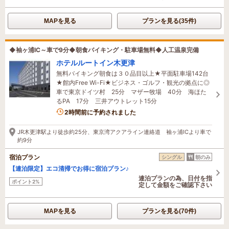
MAPを見る
プランを見る(35件)
◆袖ヶ浦IC～車で9分◆朝食バイキング・駐車場無料◆人工温泉完備
ホテルルートイン木更津
無料バイキング朝食は３０品目以上★平面駐車場142台
★館内Free Wi-Fi★ビジネス・ゴルフ・観光の拠点に◎
車で東京ドイツ村 25分 マザー牧場 40分 海ほた
るPA 17分 三井アウトレット15分
4名がこの宿を見ています
2時間前に予約されました
JR木更津駅より徒歩約25分、東京湾アクアライン連絡道 袖ヶ浦ICより車で
約9分
宿泊プラン
シングル
朝のみ
【連泊限定】エコ清掃でお得に宿泊プラン♪
連泊プランの為、日付を指
ポイント2%
定して金額をご確認下さい
MAPを見る
プランを見る(70件)