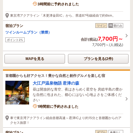
3時間前に予約されました
東京湾アクアライン「木更津金田IC」から、県道87号線経由で約6km。
宿泊プラン
ツイン
朝のみ
ツインルームプラン（禁煙）
7,700円～
合計(税込)
ポイント2%
7,700円～/人(税込)
MAPを見る
プランを見る(2件)
首都圏からも好アクセス！豊かな自然と創作グルメを楽しむ宿
大江戸温泉物語 君津の森
昼は開放的な青空、夜はきらめく星空を 房総半島の豊か
な自然に包まれた、都心にはない心地よさをご体感くだ
さい
5名がこの宿を見ています
1時間前に予約されました
車で東京湾アクアライン経由首都高速～君津ICより約15分と首都圏からのア
クセス抜群！
宿泊プラン
ダブル
食事なし