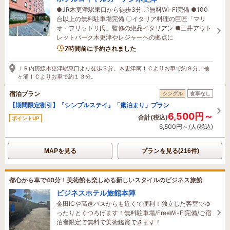
●JR木更津駅東口から徒歩3分 〇無料Wi-Fi完備 ●100
台以上の無料駐車場完備 〇イタリア料理の巨匠「マリ
オ・フリットリ氏」監修の絶品イタリアン ●三井アウト
レットパーク木更津やレジャーへの拠点に
3名がこの宿を見ています
7時間前に予約されました
ＪＲ内房線木更津駅東口より徒歩３分。木更津南ＩＣよりお車で約８分。袖
ヶ浦ＩＣよりお車で約１３分。
宿泊プラン
シングル
食事なし
【期間限定割引】『シンプルステイ』「素泊まり」プラン
6,500円～
合計(税込)
ポイントUP
6,500円～/人(税込)
MAPを見る
プランを見る(216件)
都心から車で40分！美術館も楽しめる新しいスタイルのビジネス旅館
ビジネスホテル旅館本陣
金田ICや高速バスからも近くて便利！独立した客室でゆ
ったりとくつろげます！無料駐車場/FreeWi-Fi完備/ご宿
泊者限定で無料で美術鑑賞できます！