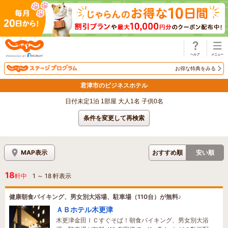
じゃらん
お得な特典をみる
君津市のビジネスホテル
日付未定1泊 1部屋 大人1名 子供0名
条件を変更して再検索
MAP表示
おすすめ順
安い順
18
軒中
1
～
18
軒表示
健康朝食バイキング、男女別大浴場、駐車場（110台）が無料♪
ＡＢホテル木更津
木更津金田ＩＣすぐそば！朝食バイキング、男女別大浴