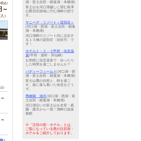
湖・富士吉田・精進湖・本栖湖)
税込)
富士山を河口湖越しに望む島津
円～
公爵別荘跡地に佇む湖畔の宿で
/人）
す。
サニーデ・リゾート＜貸別荘＞
(河口湖・西湖・富士吉田・精進
湖・本栖湖)
河口湖畔のリゾート内に点在す
る１５棟の貸別荘〈自炊可〉で
す！
ホテル１－２－３甲府・信玄温
泉
(甲府・湯村・昇仙峡)
お気軽に信玄温泉で ゆったり
した時間を過ごしませんか？
パディーフィールド
(河口湖・西
湖・富士吉田・精進湖・本栖湖)
富士山麓の自然と、時を過ご
す。旅に落ち着いた休息をどう
税込)
ぞ。
秀峰閣 湖月
(河口湖・西湖・富
円～
士吉田・精進湖・本栖湖)
河口湖沿いの富士山を全室・庭
園・露天から一望！湖畔の温泉
旅館
円～
※「注目の宿・ホテル」とは、
ご覧になっている県の注目宿・
ホテルをご紹介しております。
件）