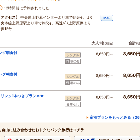
12時間前に予約されました
【アクセス】
中央道上野原インターより車で約5分。 JR
MAP
中央本線上野原駅より車で約5分。高速ﾊﾞｽ上野原停より
歩15分
大人1名
合計
(税込)
(
ング朝食付
8,650
8,650円～
シングル
朝のみ
ング朝食付
8,650
8,650円～
シングル
朝のみ
リンク1本つきプラン≫☆
8,650
8,650円～
シングル
食事なし
宿泊プランをもっとみる（36
を自由に組み合わせたおトクなパック旅行はコチラ