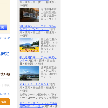
湖・西湖・富士吉田・精進湖・
本栖湖)
河口湖畔の富
士山展望風呂
の宿で温泉を
楽しもう！！
河口湖カントリーコテージBan
＆グランピングリゾート
(河口
湖・西湖・富士吉田・精進湖・
本栖湖)
ンについて
富士山の麓の
貸別荘♪コロナ
感染症対策を
行っていま
す！！
ん限定
夢見る河口湖 コテージ戸沢セ
ンター
(河口湖・西湖・富士吉
田・精進湖・本栖湖)
世界遺産富士
山と河口湖を
が安い順
望む、湖畔の
コテージ
ＶＩＬＬＡ ＢＯＮＤＳ
(河口
へ
最後
湖・西湖・富士吉田・精進湖・
本栖湖)
金について
お得なクーポン配布中♪♪プライ
ベートコテージでゆっくり満喫♪
月・都留
サニーデ・リゾート ＜ホテル＆
湖畔別邸 千一景＞
(河口湖・西