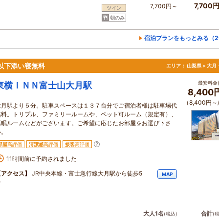
7,700
7,700円～
ツイン
朝のみ
宿泊プランをもっとみる（2
以下添い寝無料
エリア：
山梨県 > 大
最安料金(
東横ＩＮＮ富士山大月駅
8,400
（8,400円～
大月駅より５分。駐車スペースは１３７台分でご宿泊者様は駐車場代
無料。トリプル、ファミリールームや、ペット可ルーム（規定有）、
睡眠ルームなどがございます。ご希望に応じたお部屋をお選び下さ
い。
部屋
高評価
清潔感
高評価
接客
高評価
11時間前に予約されました
【アクセス】
JR中央本線・富士急行線大月駅から徒歩5
MAP
分
大人1名
合計
(税込)
(