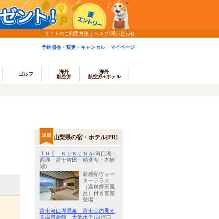
サイトのご利用方法
ヘルプ/問い合わせ
予約照会・変更・キャンセル
マイページ
海外
海外
ゴルフ
航空券
航空券+ホテル
山梨県の宿・ホテル[PR]
ＴＨＥ ＫＵＫＵＮＡ
(河口湖・
西湖・富士吉田・精進湖・本栖
湖)
新感覚ウォー
ターテラス
（温泉露天風
呂）付き客室
登場！
富士河口湖温泉 富士山の見え
る温泉旅館 大池ホテル
(河口