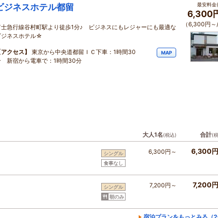
最安料金(
ビジネスホテル都留
6,300
（6,300円～
富士急行線谷村町駅より徒歩1分♪ ビジネスにもレジャーにも最適な
ビジネスホテル☆
【アクセス】
東京から中央道都留ＩＣ下車：1時間30
MAP
分 新宿から電車で：1時間30分
大人1名
合計
(税込)
(
6,300
6,300円～
シングル
食事なし
7,200
7,200円～
シングル
朝のみ
宿泊プランをもっとみる（2