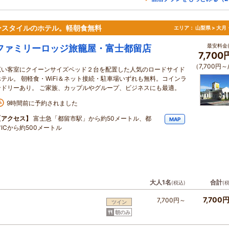
ンスタイルのホテル。軽朝食無料
エリア：
山梨県 > 大
最安料金(
ファミリーロッジ旅籠屋・富士都留店
7,70
（7,700円～
広い客室にクイーンサイズベッド２台を配置した人気のロードサイド
ホテル。 朝軽食・WiFi＆ネット接続・駐車場いずれも無料。コインラ
ンドリーあり。 ご家族、カップルやグループ、ビジネスにも最適。
9時間前に予約されました
【アクセス】
富士急「都留市駅」から約50メートル、都
MAP
留ICから約500メートル
大人1名
合計
(税込)
(
7,700
7,700円～
ツイン
朝のみ