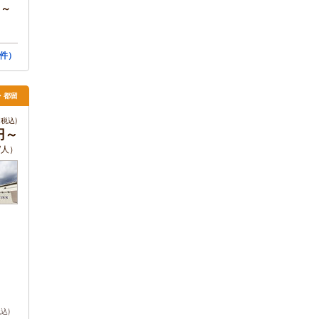
円～
件）
月・都留
税込)
円～
/人）
税込)