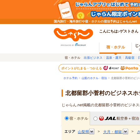
国内旅行・海外旅行や宿・ホテルの宿泊予約はじゃらんnet
こんにちは♪ゲストさん
じ
宿・ホテル
宿・ホテル
出張ビジネス
温泉・露天
高級宿
ポイントがたまる・つかえる
ホテル予約
>
山梨のホテル・宿泊
>
北都留郡小菅村のビジ
北都留郡小菅村のビジネスホ
じゃらん.net掲載の北都留郡小菅村のビジネ
宿・ホテル
航空券＋宿泊
＞
＞
山梨県
大月・都留