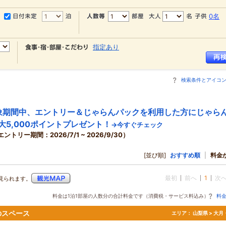
0名
指定あり
検索条件とアイコ
象期間中、エントリー＆じゃらんパックを利用した方にじゃら
大5,000ポイントプレゼント！
→今すぐチェック
エントリー期間：2026/7/1 ~ 2026/9/30）
[並び順]
おすすめ順
|
料金
最初
前へ
1
次
見られます。
料金は1泊1部屋の人数分の合計料金です（消費税・サービス料込み）
料
のスペース
エリア：
山梨県 > 大