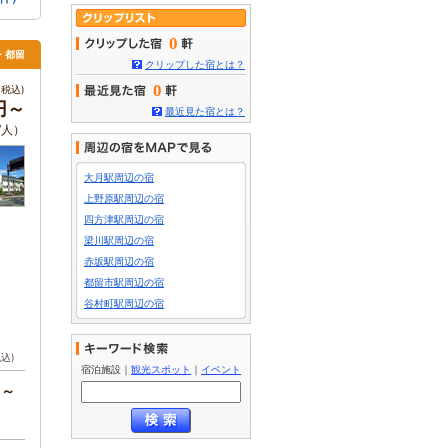
0
月・都留
クリップした宿とは？
0
税込)
0円～
最近見た宿とは？
/人）
大月駅周辺の宿
上野原駅周辺の宿
四方津駅周辺の宿
梁川駅周辺の宿
赤坂駅周辺の宿
都留市駅周辺の宿
谷村町駅周辺の宿
税込)
宿泊施設
｜
観光スポット
｜
イベント
円～