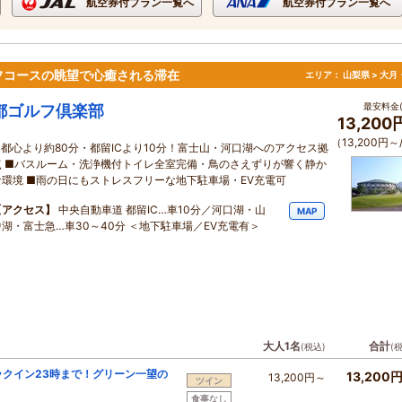
航空券付プラン一覧へ
航空券付プラン一覧へ
フコースの眺望で心癒される滞在
エリア：
山梨県 > 大
最安料金(
都ゴルフ倶楽部
13,20
（13,200円～
■都心より約80分・都留ICより10分！富士山・河口湖へのアクセス拠
点 ■バスルーム・洗浄機付トイレ全室完備・鳥のさえずりが響く静か
な環境 ■雨の日にもストレスフリーな地下駐車場・EV充電可
【アクセス】
中央自動車道 都留IC…車10分／河口湖・山
MAP
中湖・富士急…車30～40分 ＜地下駐車場／EV充電有＞
大人1名
合計
(税込)
(
ックイン23時まで！グリーン一望の
13,200
13,200円～
ツイン
食事なし