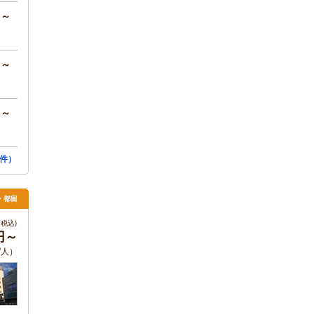
円～
円～
円～
件）
月・都留
税込)
円～
/人）