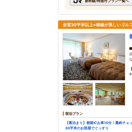
新幹線/特急付プラン一覧へ
全室30平米以上×稜線が美しいゴル
宿泊プラン
【素泊まり】都留ICお車10分！最終チェ
30平米のお部屋でぐっすり