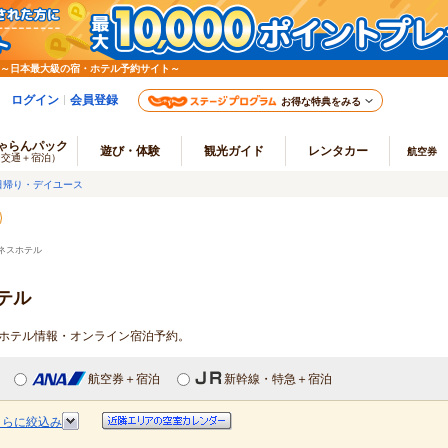
 ～日本最大級の宿・ホテル予約サイト～
ログイン
会員登録
お得な特典をみる
ゃらんパック
遊び・体験
観光ガイド
レンタカー
航空券
（交通＋宿泊）
日帰り・デイユース
ネスホテル
テル
スホテル情報・オンライン宿泊予約。
航空券＋宿泊
新幹線・特急＋宿泊
さらに絞込み