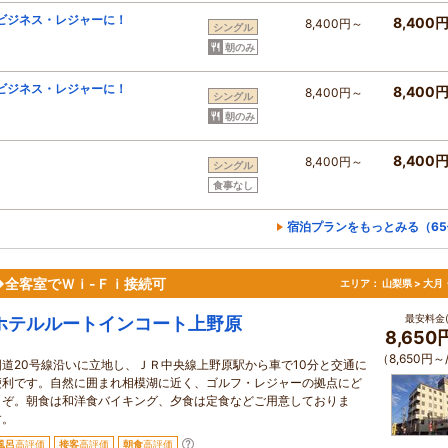
ビジネス・レジャーに！
8,400
8,400円～
シングル
朝のみ
ビジネス・レジャーに！
8,400
8,400円～
シングル
朝のみ
8,400
8,400円～
シングル
食事なし
宿泊プランをもっとみる（65
◆全客室でＷｉ-Ｆｉ接続可
エリア：
山梨県 > 大
最安料金(
ホテルルートインコート上野原
8,650
（8,650円～
国道20号線沿いに立地し、ＪＲ中央線上野原駅から車で10分と交通に
便利です。自然に囲まれ相模湖に近く、ゴルフ・レジャーの拠点にど
うぞ。朝食は和洋食バイキング、夕食は定食などご用意しておりま
す。
風呂
高評価
接客
高評価
朝食
高評価