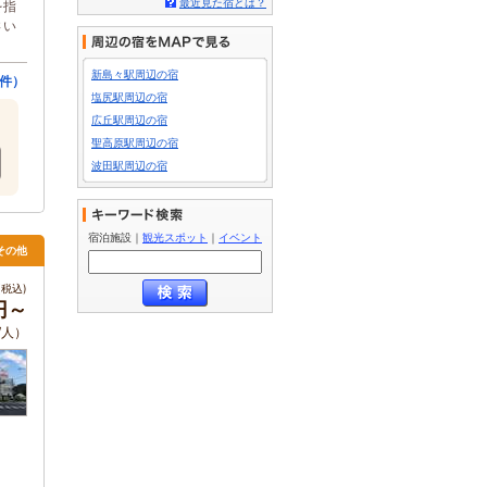
最近見た宿とは？
を指
さい
新島々駅周辺の宿
件）
塩尻駅周辺の宿
広丘駅周辺の宿
聖高原駅周辺の宿
波田駅周辺の宿
宿泊施設
｜
観光スポット
｜
イベント
その他
税込)
円～
/人）