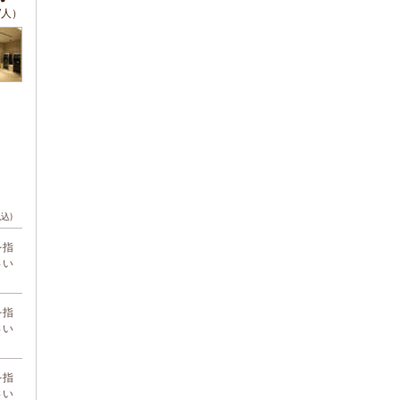
/人）
税込)
を指
さい
を指
さい
を指
さい