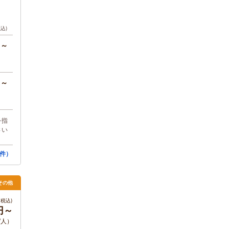
税込)
円～
円～
を指
さい
件）
その他
税込)
円～
/人）