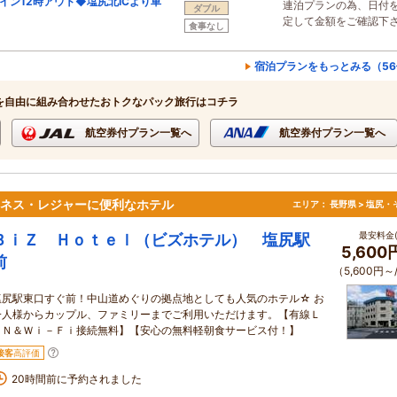
イン12時アウト◆塩尻北ICより車
連泊プランの為、日付
ダブル
定して金額をご確認下
食事なし
宿泊プランをもっとみる（56
を自由に組み合わせたおトクなパック旅行はコチラ
航空券付プラン一覧へ
航空券付プラン一覧へ
ジネス・レジャーに便利なホテル
エリア：
長野県 > 塩尻・
最安料金(
ＢｉＺ Ｈｏｔｅｌ（ビズホテル） 塩尻駅
5,600
前
（5,600円～
塩尻駅東口すぐ前！中山道めぐりの拠点地としても人気のホテル☆ お
一人様からカップル、ファミリーまでご利用いただけます。【有線Ｌ
ＡＮ＆Ｗｉ－Ｆｉ接続無料】【安心の無料軽朝食サービス付！】
接客
高評価
20時間前に予約されました