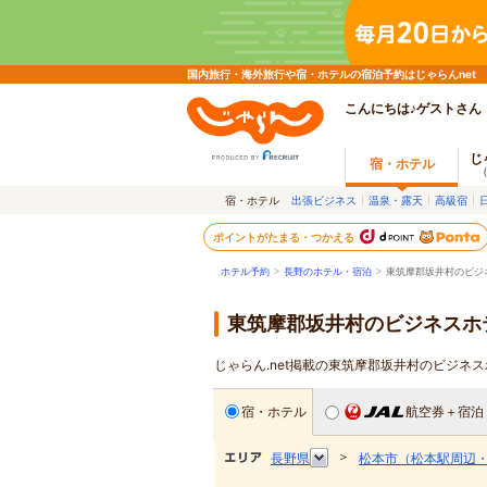
国内旅行・海外旅行や宿・ホテルの宿泊予約はじゃらんnet
こんにちは♪ゲストさん
じ
宿・ホテル
宿・ホテル
出張ビジネス
温泉・露天
高級宿
ポイントがたまる・つかえる
ホテル予約
>
長野のホテル・宿泊
>
東筑摩郡坂井村のビジ
東筑摩郡坂井村のビジネスホ
じゃらん.net掲載の東筑摩郡坂井村のビジネ
宿・ホテル
航空券＋宿泊
＞
長野県
松本市（松本駅周辺