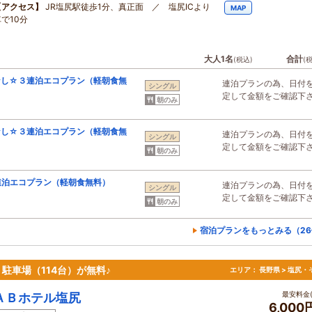
【アクセス】
JR塩尻駅徒歩1分、真正面 ／ 塩尻ICより
MAP
で10分
大人1名
合計
(税込)
(
なし☆３連泊エコプラン（軽朝食無
連泊プランの為、日付
シングル
定して金額をご確認下
朝のみ
なし☆３連泊エコプラン（軽朝食無
連泊プランの為、日付
シングル
定して金額をご確認下
朝のみ
連泊エコプラン（軽朝食無料）
連泊プランの為、日付
シングル
定して金額をご確認下
朝のみ
宿泊プランをもっとみる（26
駐車場（114台）が無料♪
エリア：
長野県 > 塩尻・
最安料金(
ＡＢホテル塩尻
6,00