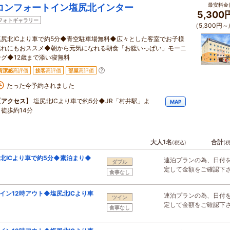
最安料金(
コンフォートイン塩尻北インター
5,300
フォトギャラリー
（5,300円～
塩尻北ICより車で約5分◆青空駐車場無料◆広々とした客室でお子様
連れにもおススメ◆朝から元気になれる朝食「お腹いっぱい」モーニ
ング◆12歳まで添い寝無料
清潔感
高評価
接客
高評価
部屋
高評価
たった今予約されました
【アクセス】
塩尻北ICより車で約5分◆JR「村井駅」よ
MAP
り徒歩約14分
大人1名
合計
(税込)
(
北ICより車で約5分◆素泊まり◆
連泊プランの為、日付
ダブル
定して金額をご確認下
食事なし
イン12時アウト◆塩尻北ICより車
連泊プランの為、日付
ツイン
定して金額をご確認下
食事なし