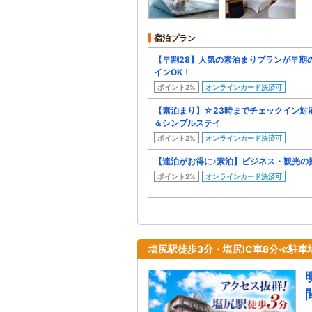
宿泊プラン
【早割28】人気の素泊まりプランが早期
インOK！
ポイント2%
オンラインカード決済可
【素泊まり】☆23時までチェックイン対
＆シンプルステイ
ポイント2%
オンラインカード決済可
【連泊がお得に♪素泊】ビジネス・観光の拠
ポイント2%
オンラインカード決済可
塩尻駅徒歩3分・塩尻IC車8分≪駐