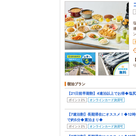
宿泊プラン
【21日前早期割】4連泊以上でお得◆塩尻
ポイント2%
オンラインカード決済可
【7連泊割】長期滞在にオススメ！◆12時
で約5分◆素泊まり◆
ポイント2%
オンラインカード決済可