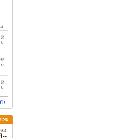
税込)
を指
さい
を指
さい
を指
さい
件）
その他
税込)
0円～