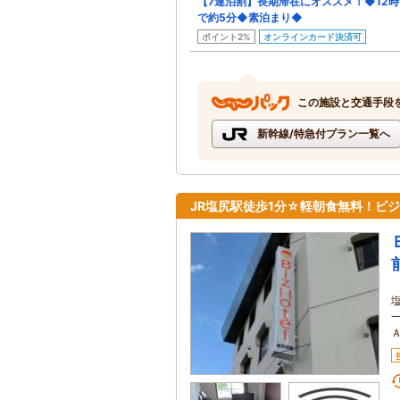
【7連泊割】長期滞在にオススメ！◆12時
で約5分◆素泊まり◆
ポイント2%
オンラインカード決済可
この施設と交通手段
新幹線/特急付プラン一覧へ
JR塩尻駅徒歩1分☆軽朝食無料！ビ