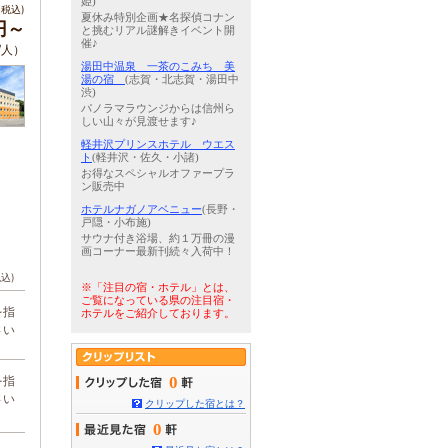
姫)
税込)
夏休み特別企画★名探偵コナン
円～
と挑むリアル謎解きイベント開
催♪
/人）
湯田中温泉 一茶のこみち 美
湯の宿
(志賀・北志賀・湯田中
渋)
パノラマラウンジからは信州ら
しい山々が見渡せます♪
軽井沢プリンスホテル ウエス
ト
(軽井沢・佐久・小諸)
お得なスペシャルオファープラ
ン販売中
ホテルナガノアベニュー
(長野・
戸隠・小布施)
サウナ付き浴場、約１万冊の漫
画コーナー最新刊続々入荷中！
税込)
※「注目の宿・ホテル」とは、
ご覧になっている県の注目宿・
を指
ホテルをご紹介しております。
さい
を指
0
さい
クリップした宿とは？
0