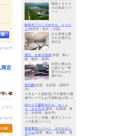
標高１５５０
ｍの高原リゾ
ート
軽井沢プリンスホテル イース
ト
(軽井沢・佐久・小諸)
心も身体も癒
される贅沢な
休日を
ンについて
湯元 久米川温泉
(伊那・駒ヶ
根・飯田・昼神)
自然に囲まれ
ん限定
た静かな一軒
宿でのんびり
旅行を♪
安代館
(志賀・北志賀・湯田中
渋)
が安い順
８月も一人旅歓迎♪只今夏祭り開
催中いつでもお子様料金が安い♪
ゆとりろ蓼科ホテル ｗｉｔ
へ
最後
ｈ ＤＯＧＳ
(蓼科・白樺湖・車
山・女神湖・姫木平)
ドッグラン完備／愛犬ファース
金について
トの高原リゾート
その他
斑尾東急リゾート ホテルタン
グラム
(斑尾・飯山・信濃町・黒