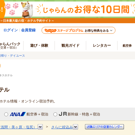
 ～日本最大級の宿・ホテル予約サイト～
ログイン
会員登録
お得な特典をみる
ゃらんパック
遊び・体験
観光ガイド
レンタカー
航空券
（交通＋宿泊）
日帰り・デイユース
ネスホテル
テル
スホテル情報・オンライン宿泊予約。
航空券＋宿泊
新幹線・特急＋宿泊
＞
・浅間・美ヶ原・塩尻）
さらに絞込み