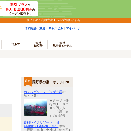
サイトのご利用方法
ヘルプ/問い合わせ
予約照会・変更・キャンセル
マイページ
海外
海外
ゴルフ
航空券
航空券+ホテル
長野県の宿・ホテル[PR]
ホテルグリーンプラザ白馬
(白
馬・小谷)
★クーポン発
行中★ ９７
００円／人
～！白馬、息
をのむ絶景
蓼科レイクリゾート（旧：
AMBIENT蓼科ホテル）
(蓼科・
白樺湖・車山・女神湖・姫木平)