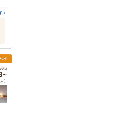
7件）
その他
税込)
0円～
/人）