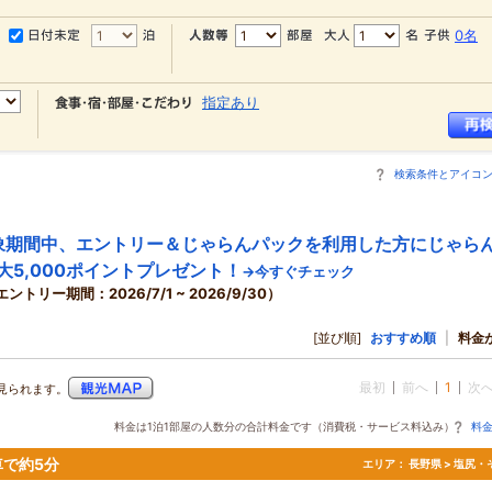
0名
指定あり
検索条件とアイコ
象期間中、エントリー＆じゃらんパックを利用した方にじゃら
大5,000ポイントプレゼント！
→今すぐチェック
エントリー期間：2026/7/1 ~ 2026/9/30）
[並び順]
おすすめ順
|
料金
最初
前へ
1
次
見られます。
料金は1泊1部屋の人数分の合計料金です（消費税・サービス料込み）
料
車で約5分
エリア：
長野県 > 塩尻・