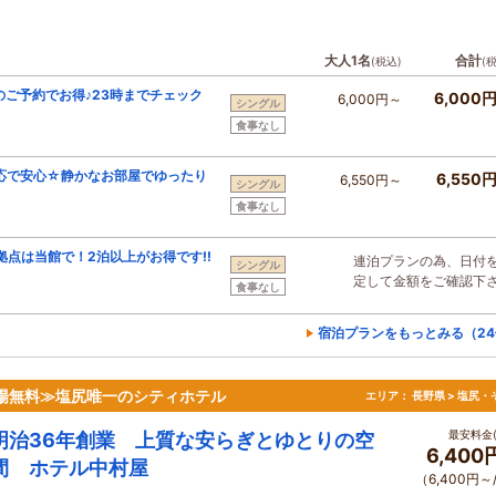
大人1名
合計
(税込)
(
のご予約でお得♪23時までチェック
6,000
6,000円～
シングル
食事なし
応で安心☆静かなお部屋でゆったり
6,550
6,550円～
シングル
食事なし
点は当館で！2泊以上がお得です!!
連泊プランの為、日付
シングル
定して金額をご確認下
食事なし
宿泊プランをもっとみる（24
車場無料≫塩尻唯一のシティホテル
エリア：
長野県 > 塩尻・
最安料金(
明治36年創業 上質な安らぎとゆとりの空
6,400
間 ホテル中村屋
（6,400円～