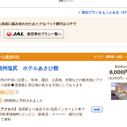
宿泊プランをもっとみる（5
を自由に組み合わせたおトクなパック旅行はコチラ
航空券付プラン一覧へ
ら徒歩5分
エリア：
長野県 > 塩尻・
最安料金(
信州塩尻 ホテルあさひ館
6,00
（6,000円～
信州の中央に位置し、松本、諏訪、上高地、木曽などの観光地にアク
セス抜群◆清潔感と居心地の良さを大切にしております
朝食
高評価
2時間前に予約されました
【アクセス】
塩尻駅より徒歩５分♪塩尻インターより車で
MAP
8分駐車場無料♪コンビニ・飲食店・スーパー・銀行が近
くて便利