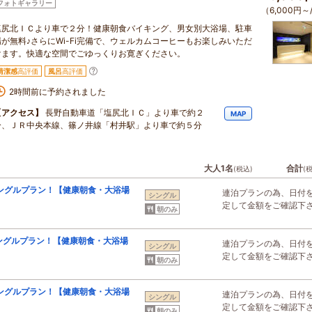
フォトギャラリー
（6,000円～
塩尻北ＩＣより車で２分！健康朝食バイキング、男女別大浴場、駐車
場が無料♪さらにWi-Fi完備で、ウェルカムコーヒーもお楽しみいただ
けます。快適な空間でごゆっくりお寛ぎください。
清潔感
高評価
風呂
高評価
2時間前に予約されました
【アクセス】
長野自動車道「塩尻北ＩＣ」より車で約２
MAP
分、ＪＲ中央本線、篠ノ井線「村井駅」より車で約５分
大人1名
合計
(税込)
(
シングルプラン！【健康朝食・大浴場
連泊プランの為、日付
シングル
定して金額をご確認下
朝のみ
シングルプラン！【健康朝食・大浴場
連泊プランの為、日付
シングル
定して金額をご確認下
朝のみ
シングルプラン！【健康朝食・大浴場
連泊プランの為、日付
シングル
定して金額をご確認下
朝のみ