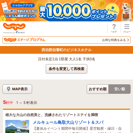
じゃらん
お得な特典をみる
西伯郡伯耆町のビジネスホテル
日付未定1泊 1部屋 大人1名 子供0名
条件を変更して再検索
MAP表示
おすすめ順
安い順
5
軒中
1
～
5
軒表示
雄大な大山の自然美と、洗練されたリゾートステイを満喫
メルキュール鳥取大山リゾート＆スパ
【夏休みイベント期間中毎日開催】星空観察・縁日・自