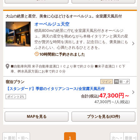
大山の絶景と星空、美食に心ほどけるオーベルジュ。全室露天風呂付
オーベルジュ天空
標高800mの絶景に佇む全室露天風呂付きオーベルジ
ュ。満天の星空を眺めながら本格イタリアンと満天の星
空が贅沢な時間を演出します。記念日にも、褒美旅にも
ふさわしい、心満たされるひとときを。
1名がこの宿を見ています
10時間前に予約されました
■自動車利用 米子自動車道溝口ＩＣより車で約２０分 ■米子道溝口ＩＣ下
車、桝水高原方面にお車で約２０分
宿泊プラン
ツイン
朝・夕
【スタンダード】季節のイタリアンコース/全室露天風呂付
47,300円～
合計(税込)
ポイント2%
47,300円～/人(税込)
MAPを見る
プランを見る(43件)
1
|< 最初
< 前へ
次へ >
最後 >|