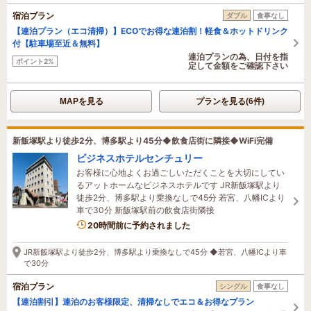
宿泊プラン
ダブル
食事なし
【連泊プラン（エコ清掃）】ECOでお得な連泊割！軽食＆ホットドリンク
付【駐車場至近＆無料】
連泊プランの為、日付を指
ポイント2%
定して金額をご確認下さい
MAPを見る
プランを見る(6件)
新飯塚駅より徒歩2分、博多駅より45分◆飲食店街に隣接◆WiFi完備
ビジネスホテルセンチュリー
お客様に心地よくお過ごしいただくことを大切にしてい
るアットホームなビジネスホテルです JR新飯塚駅より
徒歩2分、博多駅より乗換なしで45分 若宮、八幡ICより
車で30分 新飯塚駅前の飲食店街隣接
20時間前に予約されました
JR新飯塚駅より徒歩2分、博多駅より乗換なしで45分 ◆若宮、八幡ICより車
で30分
宿泊プラン
シングル
食事なし
【連泊割引】連泊のお客様限定、清掃なしでエコ＆お得なプラン