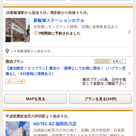
JR新飯塚駅から徒歩５分。博多駅から快速４５分。
新飯塚ステーションホテル
全部屋シモンズベッド採用。 近隣に多数飲食店あり
7時間前に予約されました
ＪＲ新飯塚駅から徒歩５分。
宿泊プラン
シングル
食事なし
【連泊限定／エコプラン】素泊り・清掃なしでお得に滞在！（ハブラシ交
換なし・4日後毎に清掃あり）
連泊プランの為、日付を指
ポイントUP
定して金額をご確認下さい
MAPを見る
プランを見る(16件)
平成筑豊鉄道田川伊田駅より徒歩９分。
HOTEL AZ 福岡田川店
旧炭鉱の町田川の中心地で、近隣に田川市役所・石炭歴
史博物館・福岡県立大学などがある官公庁街に便利なホ