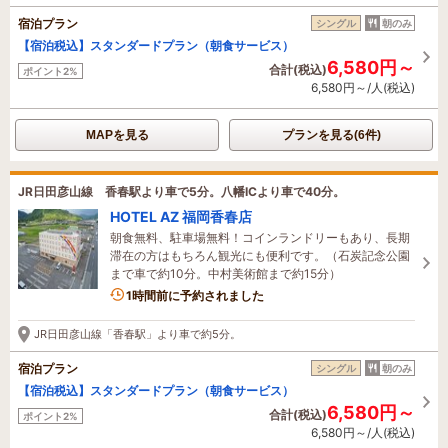
宿泊プラン
シングル
朝のみ
【宿泊税込】スタンダードプラン（朝食サービス）
6,580円～
合計(税込)
ポイント2%
6,580円～/人(税込)
MAPを見る
プランを見る(6件)
JR日田彦山線 香春駅より車で5分。八幡ICより車で40分。
HOTEL AZ 福岡香春店
朝食無料、駐車場無料！コインランドリーもあり、長期
滞在の方はもちろん観光にも便利です。（石炭記念公園
まで車で約10分。中村美術館まで約15分）
1時間前に予約されました
JR日田彦山線「香春駅」より車で約5分。
宿泊プラン
シングル
朝のみ
【宿泊税込】スタンダードプラン（朝食サービス）
6,580円～
合計(税込)
ポイント2%
6,580円～/人(税込)