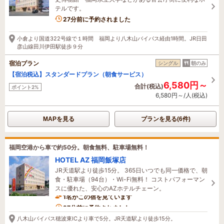
テルです。
27分前に予約されました
小倉より国道322号線で１時間 福岡より八木山バイパス経由1時間。JR日田
彦山線田川伊田駅徒歩９分
宿泊プラン
シングル
朝のみ
【宿泊税込】スタンダードプラン（朝食サービス）
6,580円～
合計(税込)
ポイント2%
6,580円～/人(税込)
MAPを見る
プランを見る(6件)
福岡空港から車で約50分。朝食無料、駐車場無料！
HOTEL AZ 福岡飯塚店
JR天道駅より徒歩15分。 365日いつでも同一価格で、朝
食・駐車場（94台）・Wi-Fi無料！ コストパフォーマン
スに優れた、安心のAZホテルチェーン。
1名がこの宿を見ています
27分前に予約されました
八木山バイパス穂波東ICより車で5分。JR天道駅より徒歩15分。