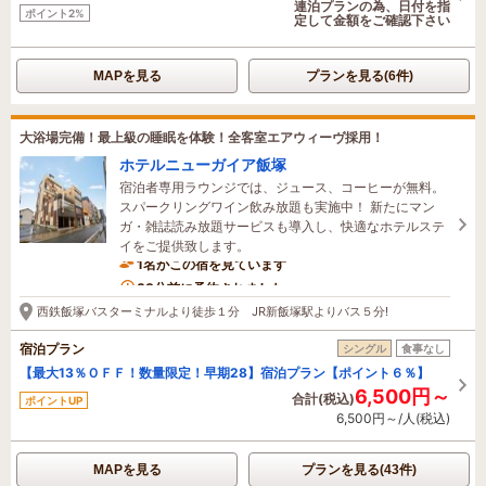
連泊プランの為、日付を指
ポイント2%
定して金額をご確認下さい
MAPを見る
プランを見る(6件)
大浴場完備！最上級の睡眠を体験！全客室エアウィーヴ採用！
ホテルニューガイア飯塚
宿泊者専用ラウンジでは、ジュース、コーヒーが無料。
スパークリングワイン飲み放題も実施中！ 新たにマン
ガ・雑誌読み放題サービスも導入し、快適なホテルステ
イをご提供致します。
1名がこの宿を見ています
38分前に予約されました
西鉄飯塚バスターミナルより徒歩１分 JR新飯塚駅よりバス５分!
宿泊プラン
シングル
食事なし
【最大13％ＯＦＦ！数量限定！早期28】宿泊プラン【ポイント６％】
6,500円～
合計(税込)
ポイントUP
6,500円～/人(税込)
MAPを見る
プランを見る(43件)