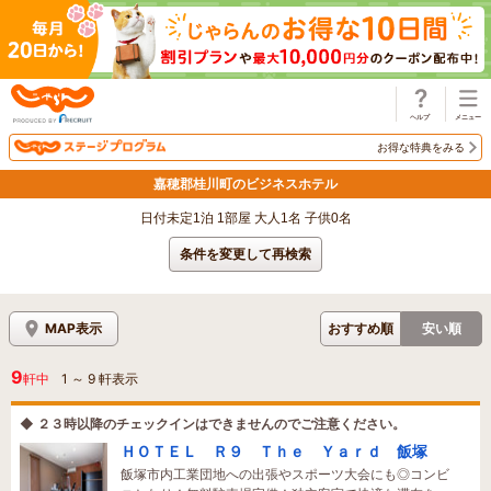
じゃらん
お得な特典をみる
嘉穂郡桂川町のビジネスホテル
日付未定1泊 1部屋 大人1名 子供0名
条件を変更して再検索
MAP表示
おすすめ順
安い順
9
軒中
1
～
9
軒表示
◆ ２３時以降のチェックインはできませんのでご注意ください。
ＨＯＴＥＬ Ｒ９ Ｔｈｅ Ｙａｒｄ 飯塚
飯塚市内工業団地への出張やスポーツ大会にも◎コンビ