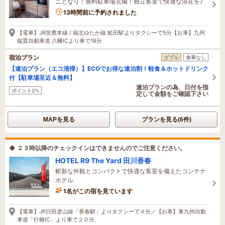
ニとなり！無料駐車場完備！独立客室で快適な滞在を♪
13時間前に予約されました
【電車】JR筑豊本線 / 福北ゆたか線 鯰田駅よりタクシーで5分【お車】九州
縦貫自動車道 八幡ICより車で18分
宿泊プラン
ダブル
食事なし
【連泊プラン（エコ清掃）】ECOでお得な連泊割！軽食＆ホットドリンク
付【駐車場至近＆無料】
連泊プランの為、日付を指
ポイント2%
定して金額をご確認下さい
MAPを見る
プランを見る(6件)
◆ ２３時以降のチェックインはできませんのでご注意ください。
HOTEL R9 The Yard 田川香春
斬新な外観とコンパクトで快適な客室を備えたコンテナ
ホテル
1名がこの宿を見ています
【電車】JR日田彦山線「香春駅」よりタクシーで４分／【お車】東九州自動
車道「行橋IC」より車で２０分。