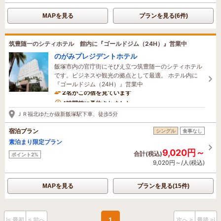
MAPを見る
プランを見る(6件)
筑豊随一のシティホテル 館内に『ゴールドジム（24H）』営業中
のがみプレジデントホテル
飯塚市内の官庁街にそびえ立つ筑豊随一のシティホテル
です。ビジネスや観光の拠点として最適。 ホテル内に
『ゴールドジム（24H）』営業中
2名がこの宿を見ています
4時間前に予約されました
ＪＲ福北ゆたか線新飯塚駅下車、徒歩5分
宿泊プラン
シングル
食事なし
素泊まり限定プラン
9,020円～
合計(税込)
ポイント2%
9,020円～/人(税込)
MAPを見る
プランを見る(15件)
1
|< 最初
< 前へ
次へ >
最後 >|