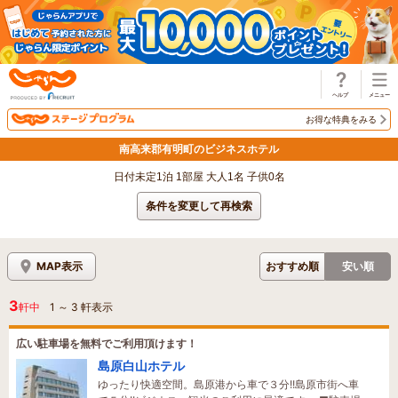
じゃらん
お得な特典をみる
南高来郡有明町のビジネスホテル
日付未定1泊 1部屋 大人1名 子供0名
条件を変更して再検索
MAP表示
おすすめ順
安い順
3
軒中
1
～
3
軒表示
広い駐車場を無料でご利用頂けます！
島原白山ホテル
ゆったり快適空間。島原港から車で３分!!島原市街へ車