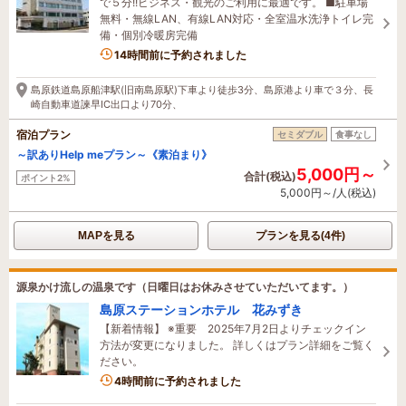
で５分!!ビジネス・観光のご利用に最適です。 ■駐車場
無料・無線LAN、有線LAN対応・全室温水洗浄トイレ完
備・個別冷暖房完備
14時間前に予約されました
島原鉄道島原船津駅(旧南島原駅)下車より徒歩3分、島原港より車で３分、長
崎自動車道諫早IC出口より70分、
宿泊プラン
セミダブル
食事なし
～訳ありHelp meプラン～《素泊まり》
5,000円～
合計(税込)
ポイント2%
5,000円～/人(税込)
MAPを見る
プランを見る(4件)
源泉かけ流しの温泉です（日曜日はお休みさせていただいてます。）
島原ステーションホテル 花みずき
【新着情報】 ※重要 2025年7月2日よりチェックイン
方法が変更になりました。 詳しくはプラン詳細をご覧く
ださい。
4時間前に予約されました