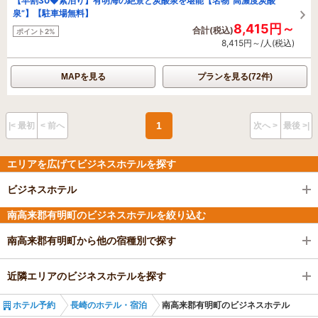
【早割30◆素泊り】有明海の絶景と炭酸泉を堪能【名物”高濃度炭酸
泉”】【駐車場無料】
8,415円～
合計(税込)
ポイント2%
8,415円～/人(税込)
MAPを見る
プランを見る(72件)
1
|< 最初
< 前へ
次へ >
最後 >|
エリアを広げてビジネスホテルを探す
ビジネスホテル
南高来郡有明町のビジネスホテルを絞り込む
南高来郡有明町から他の宿種別で探す
近隣エリアのビジネスホテルを探す
ホテル予約
長崎のホテル・宿泊
南高来郡有明町のビジネスホテル