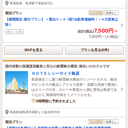
島原鉄道 島原駅下車徒歩5分。
宿泊プラン
シングル
食事なし
【期間限定♪割引プラン】 ＜素泊り＞☆ 1室1台駐車場無料！！※大型車は
除く
7,500円～
合計(税込)
ポイント2%
7,500円～/人(税込)
MAPを見る
プランを見る(6件)
国内有数の高濃度炭酸泉と安心の耐震耐火構造♪海沿いのホテルです
ＨＯＴＥＬシーサイド島原
島原港近くに建つ耐震耐火構造のリゾートホテル、観光
やビジネスの拠点にアクセス抜群！ 温暖な気候で敷地に
はオリーブの木、ロビーや客室から望む景色は島原であ
りながら 異国地中海をイメージさせる。
5時間前に予約されました
島原鉄道島原外港駅より徒歩約10分
宿泊プラン
シングル
食事なし