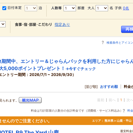
0名
指定あり
検索条件とアイコ
象期間中、エントリー＆じゃらんパックを利用した方にじゃら
大5,000ポイントプレゼント！
→今すぐチェック
エントリー期間：2026/7/1 ~ 2026/9/30）
[並び順]
おすすめ順
|
料金
最初
前へ
1
次
見られます。
料金は1泊1部屋の人数分の合計料金です（消費税・サービス料込み）
料
ませんのでご注意ください。
エリア：
熊本県 > 山鹿・平山
最安料金(
HOTEL R9 The Yard 山鹿