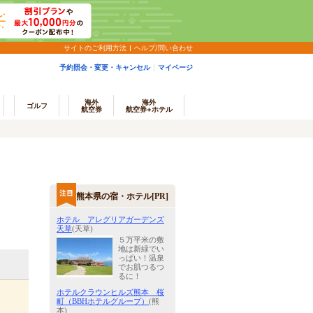
サイトのご利用方法
ヘルプ/問い合わせ
予約照会・変更・キャンセル
マイページ
海外
海外
ゴルフ
航空券
航空券+ホテル
熊本県の宿・ホテル[PR]
ホテル アレグリアガーデンズ
天草
(天草)
５万平米の敷
地は新緑でい
っぱい！温泉
でお肌つるつ
るに！
ホテルクラウンヒルズ熊本 桜
町（BBHホテルグループ）
(熊
本)