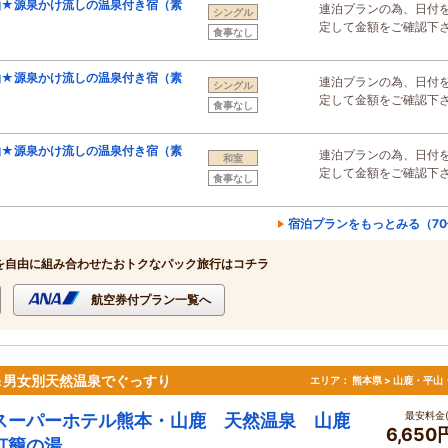
泊★源泉かけ流しの温泉付き宿（素
連泊プランの為、日付
シングル
定して金額をご確認下
食事なし
泊★源泉かけ流しの温泉付き宿（素
連泊プランの為、日付
シングル
定して金額をご確認下
食事なし
泊★源泉かけ流しの温泉付き宿（素
連泊プランの為、日付
和室
定して金額をご確認下
食事なし
宿泊プランをもっとみる（7
を自由に組み合わせたおトクなパック旅行はコチラ
航空券付プラン一覧へ
＆男女別天然温泉でぐっすり
エリア：
熊本県 > 山鹿・平山
最安料金(
スーパーホテル熊本・山鹿 天然温泉 山鹿
6,65
灯籠の湯