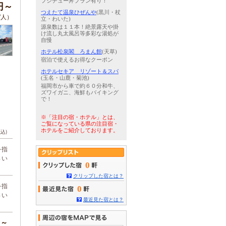
フシチュー丼プラン有り！
0円～
つえたて温泉ひぜんや
(黒川・杖
/人）
立・わいた)
源泉数は１１本！絶景露天や掛
け流し丸太風呂等多彩な湯処が
自慢
ホテル松泉閣 ろまん館
(天草)
宿泊で使えるお得なクーポン
ホテルセキア リゾート＆スパ
(玉名・山鹿・菊池)
福岡市から車で約６０分和牛、
ズワイガニ、海鮮もバイキング
で！
※「注目の宿・ホテル」とは、
ご覧になっている県の注目宿・
ホテルをご紹介しております。
税込)
を指
さい
0
クリップした宿とは？
を指
0
さい
最近見た宿とは？
円～