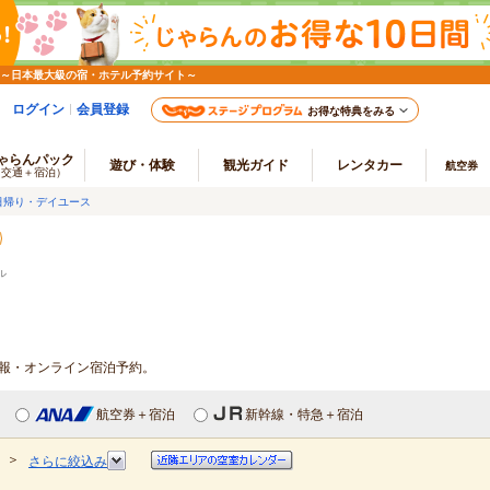
 ～日本最大級の宿・ホテル予約サイト～
ログイン
会員登録
お得な特典をみる
ゃらんパック
遊び・体験
観光ガイド
レンタカー
航空券
（交通＋宿泊）
日帰り・デイユース
ル
情報・オンライン宿泊予約。
航空券＋宿泊
新幹線・特急＋宿泊
＞
さらに絞込み