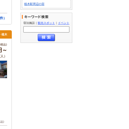
植木駅周辺の宿
件）
宿泊施設
｜
観光スポット
｜
イベント
・植木
税込)
円～
/人）
税込)