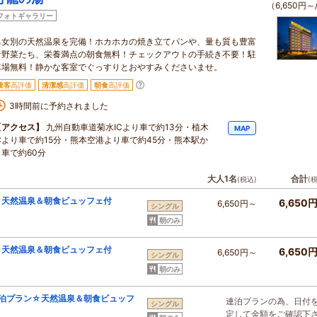
（6,650円～
フォトギャラリー
男女別の天然温泉を完備！ホカホカの焼き立てパンや、量も質も豊富
な野菜たち、栄養満点の朝食無料！チェックアウトの手続き不要！駐
車場無料！静かな客室でぐっすりとおやすみくださいませ。
接客
高評価
清潔感
高評価
朝食
高評価
3時間前に予約されました
【アクセス】
九州自動車道菊水ICより車で約13分・植木
MAP
ICより車で約15分・熊本空港より車で約45分・熊本駅か
ら車で約60分
大人1名
合計
(税込)
(
☆天然温泉＆朝食ビュッフェ付
6,650
6,650円～
シングル
朝のみ
☆天然温泉＆朝食ビュッフェ付
6,650
6,650円～
シングル
朝のみ
泊プラン☆天然温泉＆朝食ビュッフ
連泊プランの為、日付
シングル
定して金額をご確認下