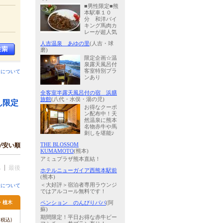
■男性限定■熊
本駅車１０
分 和洋バイ
キング馬肉カ
レーが超人気
人吉温泉 あゆの里
(人吉・球
磨)
限定企画☆温
泉露天風呂付
客室特別プラ
ンについて
ンあり
全客室半露天風呂付の宿 浜膳
旅館
(八代・水俣・湯の児)
ん限定
お得なクーポ
ン配布中！天
然温泉に熊本
名物赤牛や馬
刺しを堪能♪
が安い順
THE BLOSSOM
KUMAMOTO
(熊本)
アミュプラザ熊本直結！
へ
最後
ホテルニューガイア西熊本駅前
(熊本)
＜大好評＞宿泊者専用ラウンジ
金について
ではアルコール無料です！
・植木
ペンション のんびりパパ
(阿
蘇)
期間限定！平日お得な赤牛ビー
税込)