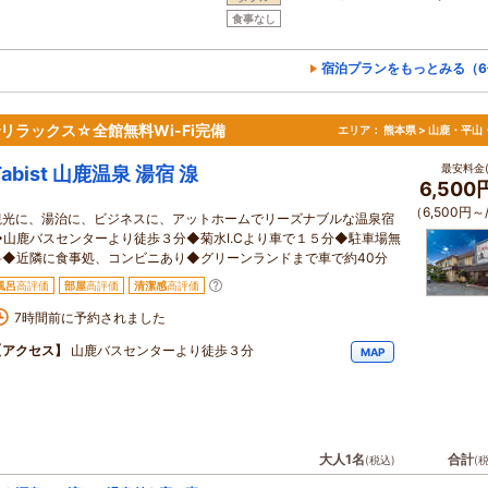
食事なし
宿泊プランをもっとみる（6
リラックス☆全館無料Wi-Fi完備
エリア：
熊本県 > 山鹿・平山
最安料金(
Tabist 山鹿温泉 湯宿 湶
6,500
（6,500円～
観光に、湯治に、ビジネスに、アットホームでリーズナブルな温泉宿
◆山鹿バスセンターより徒歩３分◆菊水I.Cより車で１５分◆駐車場無
料◆近隣に食事処、コンビニあり◆グリーンランドまで車で約40分
風呂
高評価
部屋
高評価
清潔感
高評価
7時間前に予約されました
【アクセス】
山鹿バスセンターより徒歩３分
MAP
大人1名
合計
(税込)
(