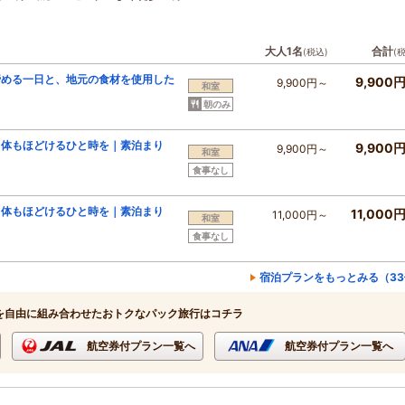
大人1名
合計
(税込)
(
い締める一日と、地元の食材を使用した
9,900
9,900円～
和室
朝のみ
も体もほどけるひと時を｜素泊まり
9,900
9,900円～
和室
食事なし
も体もほどけるひと時を｜素泊まり
11,000
11,000円～
和室
食事なし
宿泊プランをもっとみる（33
を自由に組み合わせたおトクなパック旅行はコチラ
航空券付プラン一覧へ
航空券付プラン一覧へ