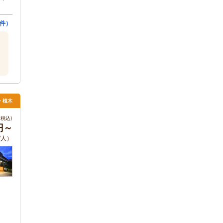
6件）
・植木
税込)
円～
/人）