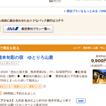
朝のみ
宿泊プランをもっとみる（10
を自由に組み合わせたおトクなパック旅行はコチラ
航空券付プラン一覧へ
rで滞在を彩る
エリア：
熊本県 > 山鹿・平山
最安料金(
熊本旬彩の宿 ゆとりろ山鹿
9,900
フォトギャラリー
（9,900円～
◇2024「売れた宿大賞 熊本県第2位」(11～50室部門)◇ ◆駐車場
100台（無料）◆ ◆観光の拠点にも◎◆ 豊前街道/八千代座も徒歩
約15分とまったり歩いて観光も♪
風呂
高評価
部屋
高評価
接客
高評価
2時間前に予約されました
【アクセス】
九州道 菊水ICより約15分 熊本空港より車で
MAP
約50分 山鹿バスセンターより徒歩10分