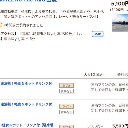
5,10
（5,100円～
九州自動車道「植木IC」より車で15分。「やまが温泉郷」や「八千代
座」等人気スポットへのアクセス◎【カレーなど軽食サービス付】
1時間前に予約されました
【アクセス】
【電車】JR新玉名駅より車で30分／【お
MAP
車】植木ICより車で15分
大人1名
合計
(税込)
(
な連泊割！軽食＆ホットドリンク付
連泊プランの為、日付
ダブル
定して金額をご確認下
食事なし
な連泊割！軽食＆ホットドリンク付
連泊プランの為、日付
ツイン
定して金額をご確認下
食事なし
♪軽食＆ホットドリンク付【駐車場
5,500
5,500円～
ダブル