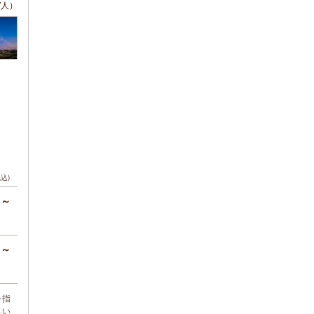
/人）
税込)
円～
円～
を指
さい