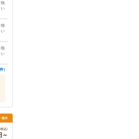
を指
さい
を指
さい
を指
さい
0件）
・植木
税込)
0円～