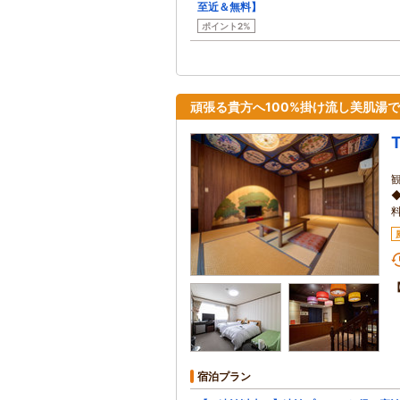
至近＆無料】
ポイント2%
頑張る貴方へ100%掛け流し美肌湯で
宿泊プラン