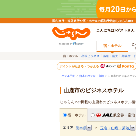
国内旅行・海外旅行や宿・ホテルの宿泊予約はじゃらんnet
こんにちは♪ゲストさん
じ
宿・ホテル
宿・ホテル
出張ビジネス
温泉・露天
高級宿
ポイントがたまる・つかえる
ホテル予約
>
熊本のホテル・宿泊
>
山鹿市のビジネスホテ
山鹿市のビジネスホテル
じゃらん.net掲載の山鹿市のビジネスホテル
宿・ホテル
航空券＋宿泊
＞
熊本県
玉名・山鹿・菊池