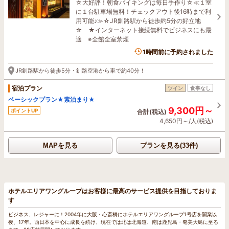
☆大好評！朝食バイキングは毎日手作り☆≪１室
に１台駐車場無料！チェックアウト後16時まで利
用可能♪≫☆JR釧路駅から徒歩約5分の好立地
☆ ★インターネット接続無料でビジネスにも最
適 ※全館全室禁煙
1名がこの宿を見ています
1時間前に予約されました
JR釧路駅から徒歩5分・釧路空港から車で約40分！
宿泊プラン
ツイン
食事なし
ベーシックプラン★素泊まり★
9,300円～
ポイントUP
合計(税込)
4,650円～/人(税込)
MAPを見る
プランを見る(33件)
ホテルエリアワングループはお客様に最高のサービス提供を目指しておりま
す
ビジネス、レジャーに！2004年に大阪・心斎橋にホテルエリアワングループ1号店を開業以
後、17年。西日本を中心に成長を続け、現在では北は北海道、南は鹿児島・奄美大島に至る