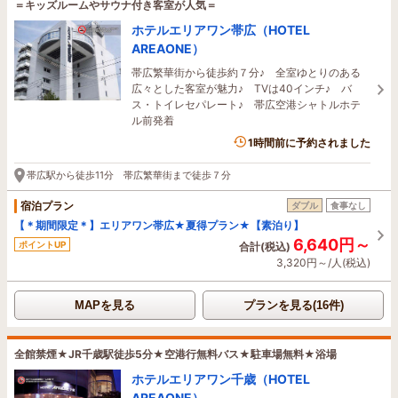
＝キッズルームやサウナ付き客室が人気＝
ホテルエリアワン帯広（HOTEL
AREAONE）
帯広繁華街から徒歩約７分♪ 全室ゆとりのある
広々とした客室が魅力♪ TVは40インチ♪ バ
ス・トイレセパレート♪ 帯広空港シャトルホテ
ル前発着
1名がこの宿を見ています
1時間前に予約されました
帯広駅から徒歩11分 帯広繁華街まで徒歩７分
宿泊プラン
ダブル
食事なし
【＊期間限定＊】エリアワン帯広★夏得プラン★【素泊り】
6,640円～
ポイントUP
合計(税込)
3,320円～/人(税込)
MAPを見る
プランを見る(16件)
全館禁煙★JR千歳駅徒歩5分★空港行無料バス★駐車場無料★浴場
ホテルエリアワン千歳（HOTEL
AREAONE）