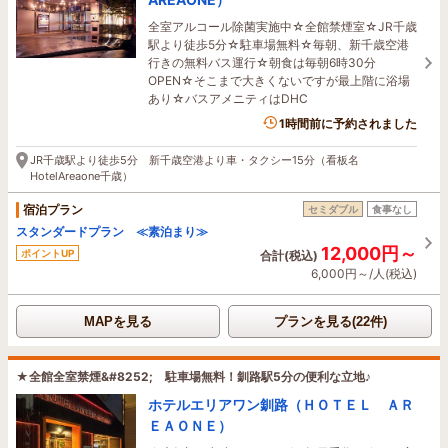
全室アルコール除菌実施中☆全館禁煙室☆JR千歳
駅より徒歩5分☆駐車場無料☆毎朝、新千歳空港
行きの無料バス運行☆朝食は毎朝6時30分
OPEN☆そこまで大きくないですが最上階に浴場
あり☆バスアメニティはDHC
1名がこの宿を見ています
1時間前に予約されました
JR千歳駅より徒歩5分 新千歳空港より車・タクシー15分（看板名
HotelAreaone千歳）
宿泊プラン
セミダブル
食事なし
スタンダードプラン ≪素泊まり≫
12,000円～
ポイントUP
合計(税込)
6,000円～/人(税込)
MAPを見る
プランを見る(22件)
★全館全室禁煙&#8252; 駐車場無料！釧路駅5分の便利な立地♪
ホテルエリアワン釧路（ＨＯＴＥＬ ＡＲ
ＥＡＯＮＥ）