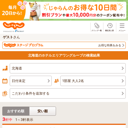
じゃらん
ゲスト
さん
お得な特典をみる
北海道のホテルエリアワングループの検索結果
北海道
日付未定
1部屋 大人2名
こだわり条件を追加する
おすすめ順
安い順
3
軒中
1
～
3
軒表示