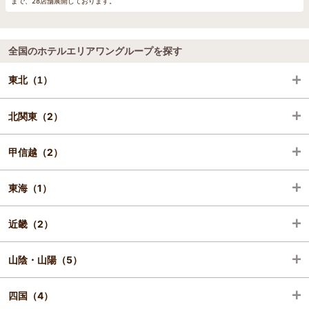
まで、28店舗展開しております。
全国のホテルエリアワングループを探す
東北（1）
北関東（2）
福島（1）
甲信越（2）
茨城（2）
東海（1）
新潟（2）
近畿（2）
三重（1）
山陰・山陽（5）
兵庫（2）
四国（4）
鳥取（1）