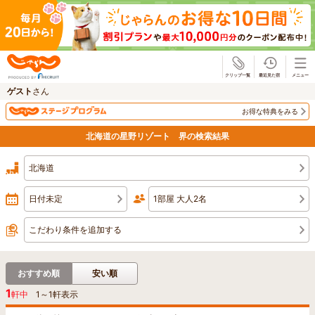
じゃらん
ゲスト
さん
お得な特典をみる
北海道の星野リゾート 界の検索結果
北海道
日付未定
1部屋 大人2名
こだわり条件を追加する
おすすめ順
安い順
1
軒中
1
～
1
軒表示