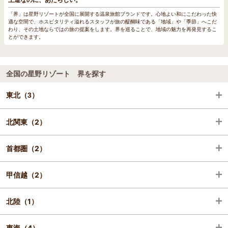
「界」は星野リゾートが全国に展開する温泉旅館ブランドです。心地よい和にこだわった快
適な空間で、ホスピタリティ溢れるスタッフが旅の醍醐味である「地域」や「季節」へこだ
わり、その土地ならではの旅の提案をします。界を巡ることで、地域の魅力を再発見するこ
とができます。
全国の星野リゾート 界を探す
東北（3）
北関東（2）
青森（1）
首都圏（2）
宮城（1）
栃木（1）
甲信越（2）
山形（1）
群馬（1）
神奈川（2）
北陸（1）
長野（2）
東海（4）
石川（1）