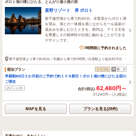
ポロト湖の懐にひたる、とんがり湯小屋の宿
星野リゾート 界 ポロト
新千歳空港から車で約40分。全客室からポロト湖
を望み、湖との一体感を感じながらモール温泉の
湯あみを楽しむひとときを。館内は、アイヌ文化
を尊重しその精神性や伝統に触れることができる
デザインです。
3名がこの宿を見ています
7時間前に予約されました
新千歳空港より車で約40分／札幌から車で約1時間／白老駅より徒歩約15分
宿泊プラン
トリプル
朝・夕
早期割60◎２か月前のご予約で約１０％割引！ポロト湖の懐にひたる宿の
ご滞在
62,480円～
ポイント2%
合計(税込)
31,240円～/人(税込)
MAPを見る
プランを見る(28件)
王道なのに、あたらしい。