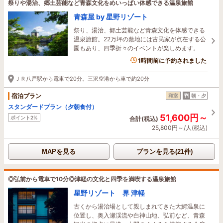
祭りや湯治、郷土芸能など青森文化をめいっぱい体感できる温泉旅館
青森屋 by 星野リゾート
祭り、湯治、郷土芸能など青森文化を体感できる
温泉旅館。22万坪の敷地には古民家が点在する公
園もあり、四季折々のイベントが楽しめます。
3名がこの宿を見ています
1時間前に予約されました
ＪＲ八戸駅から電車で20分。三沢空港から車で約20分
宿泊プラン
和室
朝・夕
スタンダードプラン（夕朝食付）
51,600円～
ポイント2%
合計(税込)
25,800円～/人(税込)
MAPを見る
プランを見る(21件)
◎弘前から電車で10分◎津軽の文化と四季を満喫する温泉旅館
星野リゾート 界 津軽
古くから湯治場として親しまれてきた大鰐温泉に
位置し、奥入瀬渓流や白神山地、弘前など、青森