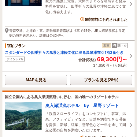
観光の拠点に最適。大間のまぐろを堪能する会席
料理を賞味し、四季折々の風景や津軽に息づく文
化に出会えます。
6名がこの宿を見ています
5時間前に予約されました
青森空港、北海道・東北新幹線新青森駅より車で45分。JR大鰐温泉駅より定
刻の無料送迎あり。詳細は公式HPへ
宿泊プラン
和室
朝・夕
スタンダード◇四季折々の風景と津軽文化に浸る温泉滞在◇1泊2食付き
69,300円～
ポイント2%
合計(税込)
34,650円～/人(税込)
MAPを見る
プランを見る(28件)
国立公園内にある奥入瀬渓流沿いに佇む、国内唯一のリゾートホテル
奥入瀬渓流ホテル by 星野リゾート
「渓流スローライフ」をコンセプトに、客室、温
泉、アクティビティなど、自然を満喫できる滞在
を提供。新緑、紅葉、雪景色など一年を通して国
立公園の自然を満喫いただけます。