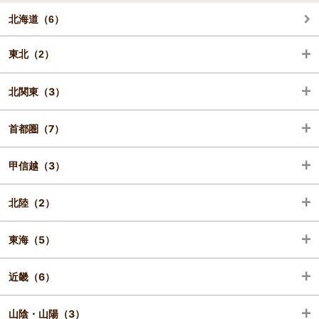
北海道（6）
東北（2）
北関東（3）
宮城（1）
首都圏（7）
福島（1）
栃木（2）
甲信越（3）
茨城（1）
千葉（1）
北陸（2）
東京（4）
山梨（1）
東海（5）
神奈川（2）
長野（2）
石川（2）
近畿（6）
静岡（4）
山陰・山陽（3）
岐阜（1）
京都（3）