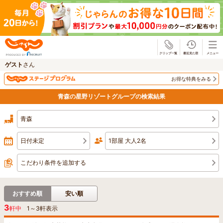
じゃらん
ゲスト
さん
お得な特典をみる
青森の星野リゾートグループの検索結果
青森
日付未定
1部屋 大人2名
こだわり条件を追加する
おすすめ順
安い順
3
軒中
1
～
3
軒表示