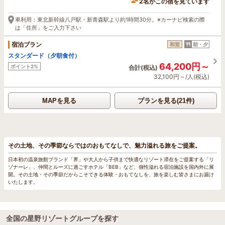
2名がこの宿を見ています
車利用：東北新幹線八戸駅・新青森駅より約1時間30分。※カーナビ検索の際
は「住所」をご入力下さい
宿泊プラン
和室
朝・夕
スタンダード（夕朝食付）
64,200円～
ポイント2%
合計(税込)
32,100円～/人(税込)
MAPを見る
プランを見る(21件)
その土地、その季節ならではのおもてなしで、魅力溢れる旅をご提案。
日本初の温泉旅館ブランド「界」や大人から子供まで快適なリゾート滞在をご提案する「リ
ゾナーレ」、仲間とルーズに過ごすホテル「BEB」など、個性溢れる宿泊施設を国内外に展
開。その土地・その季節だからこそできる体験・おもてなしを、旅を楽しむ皆さまにお届け
いたします。
全国の星野リゾートグループを探す