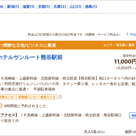
4)
新潟(1)
滋賀(1)
京都(1)
兵庫(2)
山口(1)
徳島(1)
料金は1泊1部屋の人数分の合計料金です（消費税・サービス料込み）
料
かつ閑静な立地/ビジネスに最適
エリア：
埼玉県 > 熊
最安料金(
ホテルサンルート熊谷駅前
11,000
（5,500円～
ＪＲ高崎線・上越新幹線・北陸新幹線・秩父鉄道【熊谷駅前】南口ロータリー内の好
地！羽田空港行リムジンバスのバス停、タクシー乗り場、レンタカー各社も近接。観
仕事の拠点に最適！ 平面駐車場有
部屋
高評価
清潔感
高評価
接客
高評価
4時間前に予約されました
【アクセス】
ＪＲ高崎線・上越新幹線・北陸新幹線・秩父鉄道 熊谷駅南口
M
より徒歩１分
大人1名
合計
(税込)
(