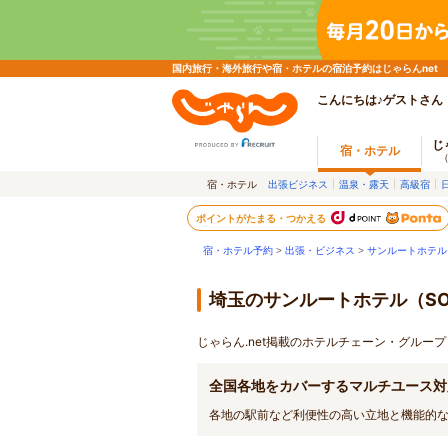
国内旅行・海外旅行や宿・ホテルの宿泊予約はじゃらんnet
こんにちは♪ゲストさん
じ
宿・ホテル
宿・ホテル
出張ビジネス
温泉・露天
高級宿
ポイントがたまる・つかえる
宿・ホテル予約
>
出張・ビジネス
>
サンルートホテル（S
埼玉のサンルートホテル（SOTE
じゃらん.net掲載のホテルチェーン・グループ
全国各地をカバーするマルチユース対
各地の駅前など利便性の高い立地と機能的