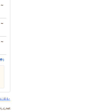
円～
円～
円～
件）
に戻る↑
らんnet