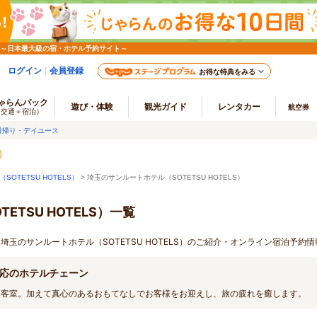
 ～日本最大級の宿・ホテル予約サイト～
ログイン
会員登録
お得な特典をみる
ゃらんパック
遊び・体験
観光ガイド
レンタカー
航空券
（交通＋宿泊）
日帰り・デイユース
OTETSU HOTELS）
> 埼玉のサンルートホテル（SOTETSU HOTELS）
TSU HOTELS）一覧
 埼玉のサンルートホテル（SOTETSU HOTELS）のご紹介・オンライン宿泊予約情
応のホテルチェーン
な客室。加えて真心のあるおもてなしでお客様をお迎えし、旅の疲れを癒します。