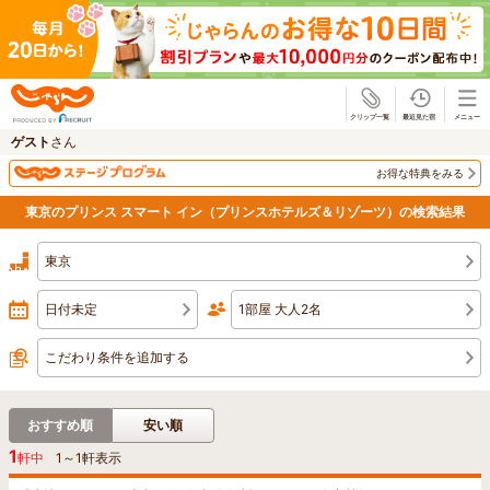
じゃらん
ゲスト
さん
お得な特典をみる
東京のプリンス スマート イン（プリンスホテルズ＆リゾーツ）の検索結果
東京
日付未定
1部屋 大人2名
こだわり条件を追加する
おすすめ順
安い順
1
軒中
1
～
1
軒表示