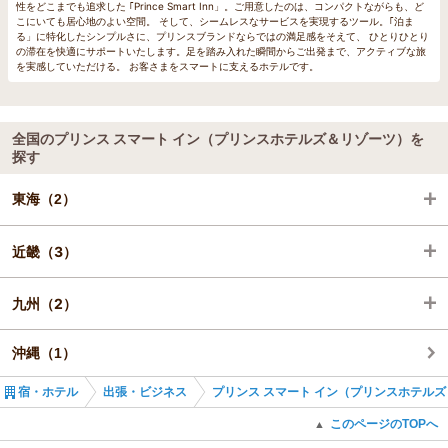
性をどこまでも追求した ｢Prince Smart Inn」。ご用意したのは、コンパクトながらも、ど
こにいても居心地のよい空間。 そして、シームレスなサービスを実現するツール。｢泊ま
る」に特化したシンプルさに、プリンスブランドならではの満足感をそえて、 ひとりひとり
の滞在を快適にサポートいたします。足を踏み入れた瞬間からご出発まで、アクティブな旅
を実感していただける。 お客さまをスマートに支えるホテルです。
全国のプリンス スマート イン（プリンスホテルズ＆リゾーツ）を
探す
東海（2）
近畿（3）
静岡（1）
九州（2）
愛知（1）
京都（2）
沖縄（1）
大阪（1）
福岡（1）
宿・ホテル
出張・ビジネス
プリンス スマート イン（プリンスホテル
宮崎（1）
このページのTOPへ
▲