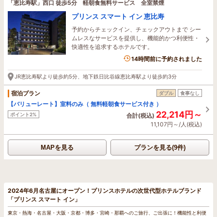
「恵比寿駅」西口 徒歩5分 軽朝食無料サービス 全室禁煙
プリンス スマート イン 恵比寿
予約からチェックイン、チェックアウトまで シー
ムレスなサービスを提供し、機能的かつ利便性・
快適性を追求するホテルです。
14時間前に予約されました
JR恵比寿駅より徒歩約5分、地下鉄日比谷線恵比寿駅より徒歩約3分
宿泊プラン
ダブル
食事なし
【バリューレート】室料のみ（ 無料軽朝食サービス付き ）
22,214円～
ポイント2%
合計(税込)
11,107円～/人(税込)
MAPを見る
プランを見る(9件)
2024年6月名古屋にオープン！プリンスホテルの次世代型ホテルブランド
「プリンス スマート イン」
東京・熱海・名古屋・大阪・京都・博多・宮崎・那覇へのご旅行、ご出張に！機能性と利便