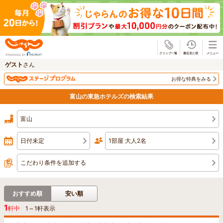
じゃらん
ゲスト
さん
お得な特典をみる
富山の東急ホテルズの検索結果
富山
日付未定
1部屋 大人2名
こだわり条件を追加する
おすすめ順
安い順
1
軒中
1
～
1
軒表示