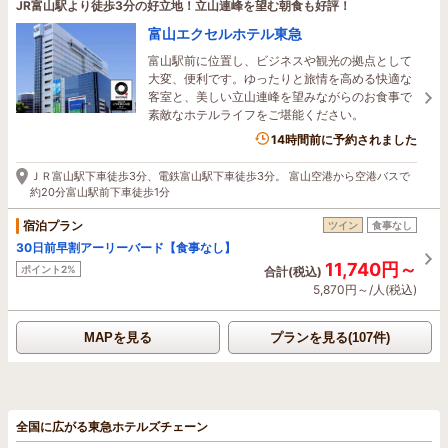
JR富山駅より徒歩3分の好立地！立山連峰を望む朝食も好評！
富山エクセルホテル東急
富山駅前に位置し、ビジネスや観光の拠点として
大変、便利です。ゆったりと旅情を高める快適な
客室と、美しい立山連峰を望みながらのお食事で
素敵なホテルライフをご堪能ください。
14時間前に予約されました
ＪＲ富山駅下車徒歩3分、電鉄富山駅下車徒歩3分。 富山空港から空港バスで
約20分富山駅前下車徒歩1分
宿泊プラン
ツイン
食事なし
30日前早割アーリーバード【食事なし】
11,740円～
ポイント2%
合計(税込)
5,870円～/人(税込)
MAPを見る
プランを見る(107件)
全国に広がる東急ホテルズチェーン