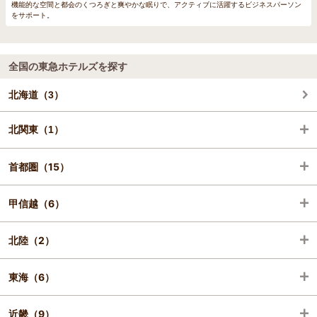
機能的な空間と都会のくつろぎと爽やかな眠りで、アクティブに活躍するビジネスパーソン
をサポート。
全国の東急ホテルズを探す
北海道（3）
北関東（1）
首都圏（15）
栃木（1）
甲信越（6）
東京（11）
北陸（2）
神奈川（4）
長野（6）
東海（6）
石川（1）
近畿（9）
福井（1）
静岡（5）