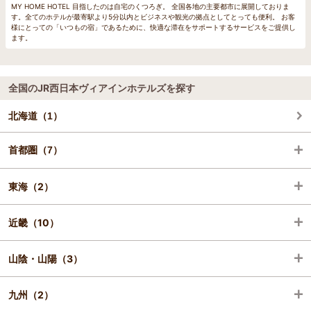
MY HOME HOTEL 目指したのは自宅のくつろぎ。 全国各地の主要都市に展開しておりま
す。全てのホテルが最寄駅より5分以内とビジネスや観光の拠点としてとっても便利。 お客
様にとっての「いつもの宿」であるために、快適な滞在をサポートするサービスをご提供し
ます。
全国のJR西日本ヴィアインホテルズを探す
北海道（1）
首都圏（7）
東海（2）
東京（7）
近畿（10）
愛知（2）
山陰・山陽（3）
京都（2）
九州（2）
大阪（8）
岡山（1）