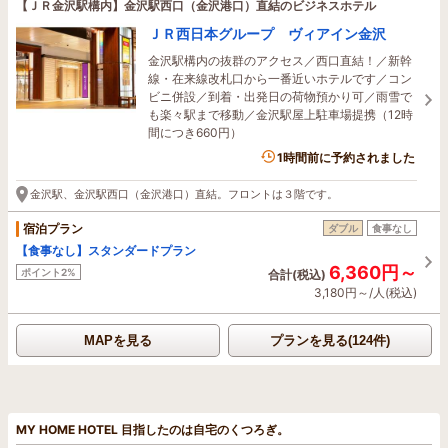
【ＪＲ金沢駅構内】金沢駅西口（金沢港口）直結のビジネスホテル
ＪＲ西日本グループ ヴィアイン金沢
金沢駅構内の抜群のアクセス／西口直結！／新幹
線・在来線改札口から一番近いホテルです／コン
ビニ併設／到着・出発日の荷物預かり可／雨雪で
も楽々駅まで移動／金沢駅屋上駐車場提携（12時
間につき660円）
3名がこの宿を見ています
1時間前に予約されました
金沢駅、金沢駅西口（金沢港口）直結。フロントは３階です。
宿泊プラン
ダブル
食事なし
【食事なし】スタンダードプラン
6,360円～
ポイント2%
合計(税込)
3,180円～/人(税込)
MAPを見る
プランを見る(124件)
MY HOME HOTEL 目指したのは自宅のくつろぎ。