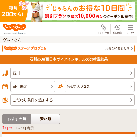
じゃらん
ゲスト
さん
お得な特典をみる
石川のJR西日本ヴィアインホテルズの検索結果
石川
日付未定
1部屋 大人2名
こだわり条件を追加する
おすすめ順
安い順
1
軒中
1
～
1
軒表示