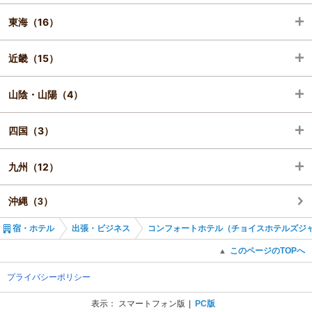
東海（16）
山形（2）
神奈川（1）
長野（3）
富山（1）
近畿（15）
福島（2）
新潟（4）
福井（1）
岐阜（3）
山陰・山陽（4）
愛知（10）
滋賀（3）
四国（3）
三重（3）
京都（3）
岡山（1）
九州（12）
大阪（3）
広島（2）
香川（1）
沖縄（3）
兵庫（3）
山口（1）
愛媛（1）
福岡（5）
宿・ホテル
出張・ビジネス
コンフォートホテル（チョイスホテルズジ
奈良（1）
高知（1）
佐賀（2）
このページのTOPへ
▲
和歌山（2）
長崎（1）
プライバシーポリシー
表示：
スマートフォン版
PC版
熊本（2）