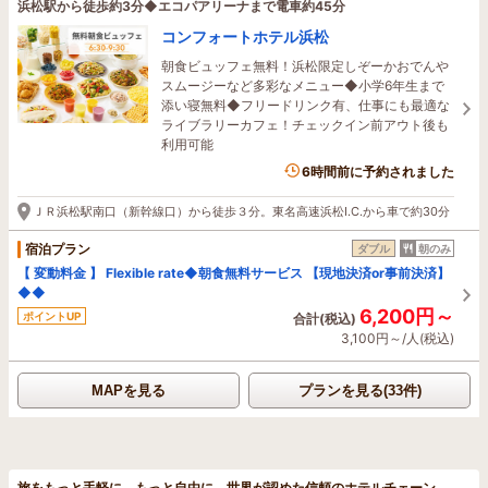
浜松駅から徒歩約3分◆エコパアリーナまで電車約45分
コンフォートホテル浜松
朝食ビュッフェ無料！浜松限定しぞーかおでんや
スムージーなど多彩なメニュー◆小学6年生まで
添い寝無料◆フリードリンク有、仕事にも最適な
ライブラリーカフェ！チェックイン前アウト後も
利用可能
1名がこの宿を見ています
6時間前に予約されました
ＪＲ浜松駅南口（新幹線口）から徒歩３分。東名高速浜松I.C.から車で約30分
宿泊プラン
ダブル
朝のみ
【 変動料金 】 Flexible rate◆朝食無料サービス 【現地決済or事前決済】
◆◆
6,200円～
ポイントUP
合計(税込)
3,100円～/人(税込)
MAPを見る
プランを見る(33件)
旅をもっと手軽に、もっと自由に。世界が認めた信頼のホテルチェーン