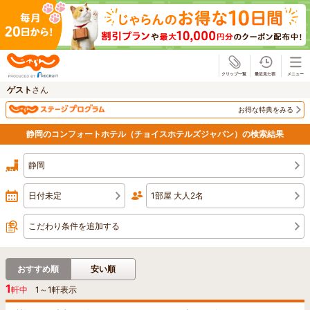
じゃらん
ゲスト
さん
お得な特典をみる
静岡のコンフォートホテル（チョイスホテルズジャパン）の検索結果
静岡
日付未定
1部屋 大人2名
こだわり条件を追加する
おすすめ順
安い順
1
軒中
1
～
1
軒表示