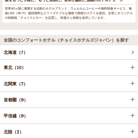
世界40ヵ国に展開する信頼のホテルブランド。ウェルカムコーヒーや無料朝食サービス、無
線LAN（Wi-Fi）接続無料などリーズナブルな価格で納得のステイを提供。全室にオリジナル
の快眠枕「チョイスピロー」を設置し、快適さと快眠を追求しています。
全国のコンフォートホテル（チョイスホテルズジャパン）を探す
北海道（7）
東北（10）
北関東（7）
青森（1）
首都圏（9）
岩手（2）
栃木（2）
甲信越（9）
宮城（2）
群馬（1）
千葉（3）
北陸（2）
秋田（1）
茨城（4）
東京（5）
山梨（2）