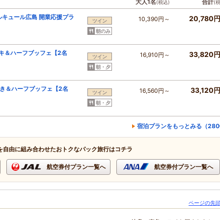
大人1名
合計
(税込)
(
メルキュール広島 開業応援プラ
20,780
10,390円～
ツイン
朝のみ
ーキ＆ハーフブッフェ【2名
33,820
16,910円～
ツイン
朝・夕
焼き＆ハーフブッフェ【2名
33,120
16,560円～
ツイン
朝・夕
宿泊プランをもっとみる（28
を自由に組み合わせたおトクなパック旅行はコチラ
航空券付プラン一覧へ
航空券付プラン一覧へ
ページの先頭