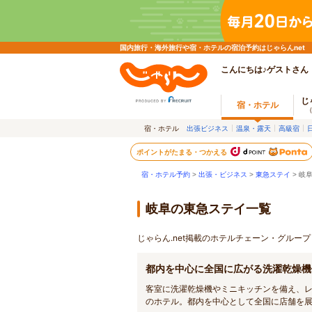
国内旅行・海外旅行や宿・ホテルの宿泊予約はじゃらんnet
こんにちは♪ゲストさん
じ
宿・ホテル
宿・ホテル
出張ビジネス
温泉・露天
高級宿
ポイントがたまる・つかえる
宿・ホテル予約
>
出張・ビジネス
>
東急ステイ
> 岐
岐阜の東急ステイ一覧
じゃらん.net掲載のホテルチェーン・グルー
都内を中心に全国に広がる洗濯乾燥機
客室に洗濯乾燥機やミニキッチンを備え、
のホテル。都内を中心として全国に店舗を