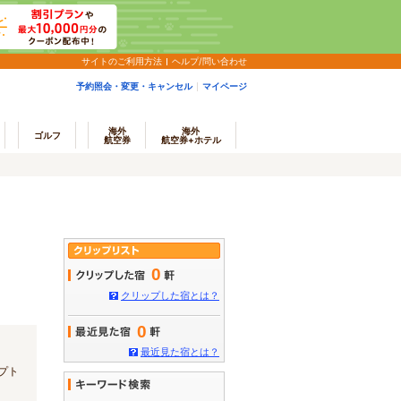
サイトのご利用方法
ヘルプ/問い合わせ
予約照会・変更・キャンセル
マイページ
海外
海外
ゴルフ
航空券
航空券+ホテル
0
クリップした宿とは？
0
最近見た宿とは？
プト