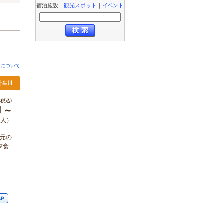
宿泊施設
｜
観光スポット
｜
イベント
金について
丹生川
税込)
円 ～
/人）
地元の
夕食
AP