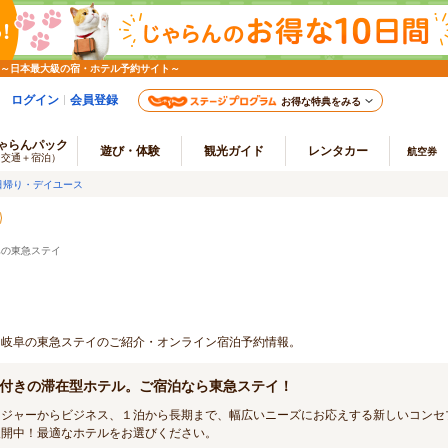
 ～日本最大級の宿・ホテル予約サイト～
ログイン
会員登録
お得な特典をみる
ゃらんパック
遊び・体験
観光ガイド
レンタカー
航空券
（交通＋宿泊）
日帰り・デイユース
阜の東急ステイ
プ 岐阜の東急ステイのご紹介・オンライン宿泊予約情報。
付きの滞在型ホテル。ご宿泊なら東急ステイ！
レジャーからビジネス、１泊から長期まで、幅広いニーズにお応えする新しいコンセ
展開中！最適なホテルをお選びください。