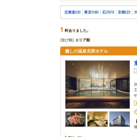
北海道(3)
東京(18)
石川(1)
京都(2)
大
1
軒ありました。
[並び順]
エリア順
癒しの温泉充実ホテル