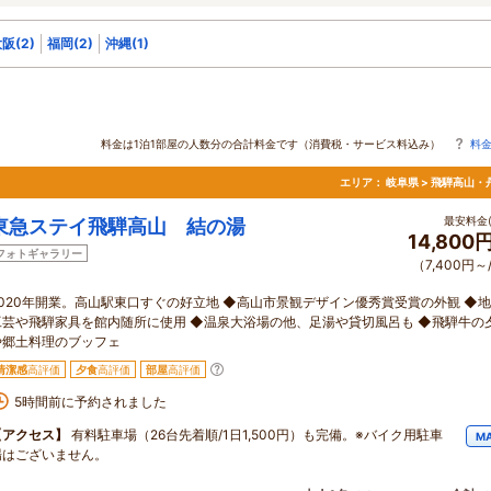
阪(2)
福岡(2)
沖縄(1)
料金は1泊1部屋の人数分の合計料金です（消費税・サービス料込み）
料
エリア：
岐阜県 > 飛騨高山・
最安料金(
東急ステイ飛騨高山 結の湯
14,800
フォトギャラリー
（7,400円～
2020年開業。高山駅東口すぐの好立地 ◆高山市景観デザイン優秀賞受賞の外観 ◆
工芸や飛騨家具を館内随所に使用 ◆温泉大浴場の他、足湯や貸切風呂も ◆飛騨牛の
や郷土料理のブッフェ
清潔感
高評価
夕食
高評価
部屋
高評価
5時間前に予約されました
【アクセス】
有料駐車場（26台先着順/1日1,500円）も完備。※バイク用駐車
M
場はございません。