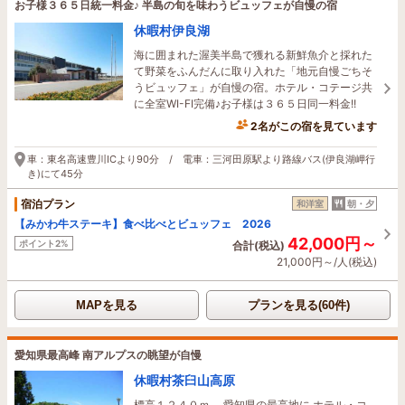
お子様３６５日統一料金♪ 半島の旬を味わうビュッフェが自慢の宿
休暇村伊良湖
海に囲まれた渥美半島で獲れる新鮮魚介と採れた
て野菜をふんだんに取り入れた「地元自慢ごちそ
うビュッフェ」が自慢の宿。ホテル・コテージ共
に全室WI-FI完備♪お子様は３６５日同一料金!!
2名がこの宿を見ています
車：東名高速豊川ICより90分 / 電車：三河田原駅より路線バス(伊良湖岬行
き)にて45分
宿泊プラン
和洋室
朝・夕
【みかわ牛ステーキ】食べ比べとビュッフェ 2026
42,000円～
ポイント2%
合計(税込)
21,000円～/人(税込)
MAPを見る
プランを見る(60件)
愛知県最高峰 南アルプスの眺望が自慢
休暇村茶臼山高原
標高１２４０ｍ。 愛知県の最高地に ホテル・コ