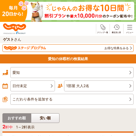
じゃらん
ゲスト
さん
お得な特典をみる
愛知の休暇村の検索結果
愛知
日付未定
1部屋 大人2名
こだわり条件を追加する
おすすめ順
安い順
2
軒中
1
～
2
軒表示