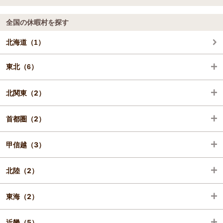
全国の休暇村を探す
北海道（1）
東北（6）
北関東（2）
岩手（2）
首都圏（2）
宮城（1）
栃木（1）
甲信越（3）
秋田（1）
群馬（1）
埼玉（1）
北陸（2）
山形（1）
千葉（1）
長野（2）
東海（2）
福島（1）
新潟（1）
石川（1）
近畿（5）
福井（1）
静岡（2）