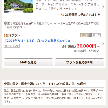
テージ・キャンプサイト・スキーゲレンデを備え
たまさに『 天空のリゾート 』♪
23時間前に予約されました
東名高速道路名古屋ICから猿投グリーンロード→国道153号線→国道257号線
経由で約80km
宿泊プラン
和室
朝・夕
【2026年7/18～8/31】プレミアム高原ビュッフェ
30,000円～
ポイント2%
合計(税込)
15,000円～/人(税込)
MAPを見る
プランを見る(24件)
全国の国立・国定公園に36ヶ所。やすらぎの公共の宿。休暇村
国立・国定公園内にある休暇村は、日本の美しい自然に囲まれた宿泊施設です。四季折々の
大自然の中で思いっきり遊び、地元の食材を堪能し、お湯に浸かってのんびり寛ぐ。ひとり
旅で、家族旅行で、グループ旅行で、それぞれに合わせた旅のスタイルで、お楽しみいただ
けます。