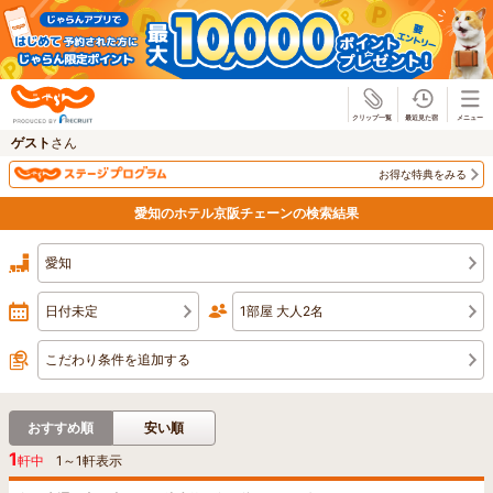
じゃらん
ゲスト
さん
お得な特典をみる
愛知のホテル京阪チェーンの検索結果
愛知
日付未定
1部屋 大人2名
こだわり条件を追加する
おすすめ順
安い順
1
軒中
1
～
1
軒表示