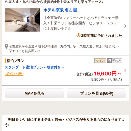
久屋大通・丸の内駅から徒歩約4分！栄エリアも楽々アクセス♪
ホテル京阪 名古屋
【全室ReFaシャワーヘッドとヘアドライヤー導
入！】栄エリアも徒歩圏内 ビジネス・レジャー
に丁度良いホテル
1名がこの宿を見ています
3時間前に予約されました
名古屋駅から直通→地下鉄桜通線「丸の内」駅「久屋大通」駅より徒歩4分・
栄エリアも徒歩圏内！
宿泊プラン
ツイン
朝のみ
スタンダード宿泊プラン＜朝食付き＞
19,600円～
ポイントUP
合計(税込)
9,800円～/人(税込)
MAPを見る
プランを見る(60件)
「明日を いい日にするホテル」観光・ビジネスが実りあるものになりますよ
うに