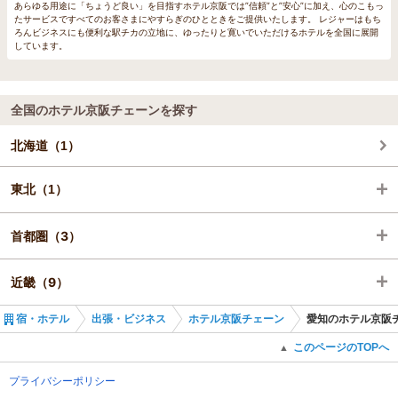
あらゆる用途に「ちょうど良い」を目指すホテル京阪では”信頼”と”安心”に加え、心のこもっ
たサービスですべてのお客さまにやすらぎのひとときをご提供いたします。 レジャーはもち
ろんビジネスにも便利な駅チカの立地に、ゆったりと寛いでいただけるホテルを全国に展開
しています。
全国のホテル京阪チェーンを探す
北海道（1）
東北（1）
首都圏（3）
宮城（1）
近畿（9）
東京（3）
宿・ホテル
出張・ビジネス
ホテル京阪チェーン
愛知のホテル京阪
京都（3）
このページのTOPへ
▲
大阪（6）
プライバシーポリシー