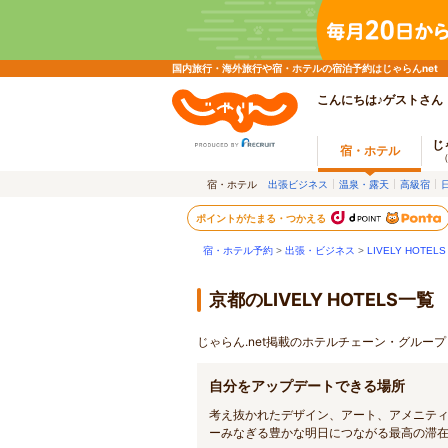
国内旅行・海外旅行や宿・ホテルの宿泊予約はじゃらんnet
こんにちは♪ゲストさん
じ
宿・ホテル
宿・ホテル
出張ビジネス
温泉・露天
高級宿
ポイントがたまる・つかえる
宿・ホテル予約
>
出張・ビジネス
>
LIVELY HOTELS
京都のLIVELY HOTELS一覧
じゃらん.net掲載のホテルチェーン・グループ 
自分をアップデートできる場所
考え抜かれたデザイン、アート、アメニテ
ーみなぎる豊かな明日につながる最高の滞