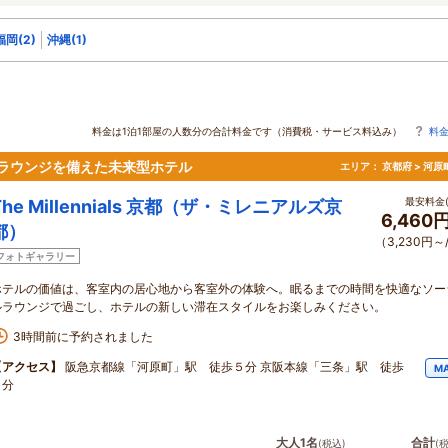
福岡(2)
沖縄(1)
料金は1泊1部屋の人数分の合計料金です（消費税・サービス料込み）
料
のラウンジを備えた未来型ホテル
エリア：
京都府 > 河
最安料金(
The Millennials 京都（ザ・ミレニアルズ京
6,460
都）
（3,230円～
フォトギャラリー
ホテルの価値は、客室内の居心地から客室外の体験へ。眠るまでの時間を快適なソー
ルラウンジで過ごし、ホテルの新しい滞在スタイルをお楽しみください。
3時間前に予約されました
【アクセス】
阪急京都線「河原町」駅 徒歩５分 京阪本線「三条」駅 徒歩
M
５分
大人1名
合計
(税込)
(