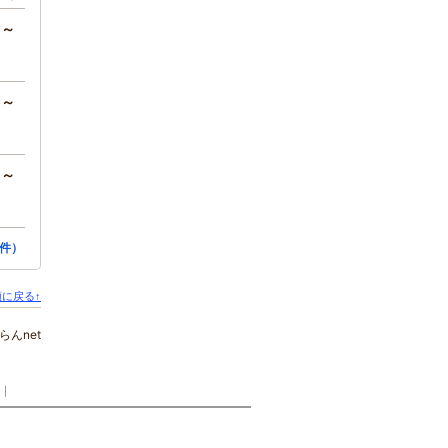
円～
円～
円～
件）
に戻る↑
らんnet
｜