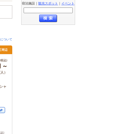
宿泊施設
｜
観光スポット
｜
イベント
金について
原町周辺
税込)
円 ～
/人）
シャ
AP
税込)