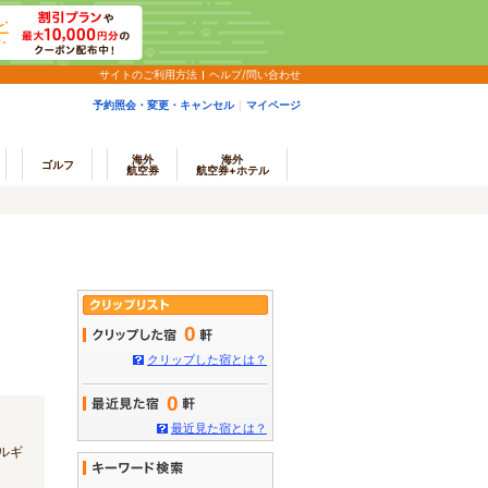
サイトのご利用方法
ヘルプ/問い合わせ
予約照会・変更・キャンセル
マイページ
海外
海外
ゴルフ
航空券
航空券+ホテル
0
クリップした宿とは？
0
最近見た宿とは？
ルギ