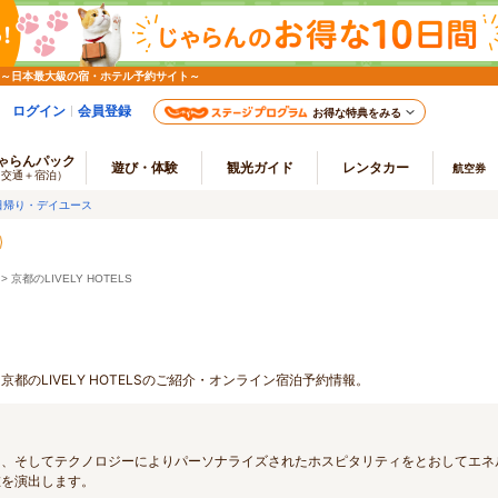
 ～日本最大級の宿・ホテル予約サイト～
ログイン
会員登録
お得な特典をみる
ゃらんパック
遊び・体験
観光ガイド
レンタカー
航空券
（交通＋宿泊）
日帰り・デイユース
> 京都のLIVELY HOTELS
京都のLIVELY HOTELSのご紹介・オンライン宿泊予約情報。
ィ、そしてテクノロジーによりパーソナライズされたホスピタリティをとおしてエネ
在を演出します。