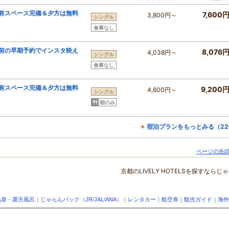
共有スペース完備＆夕方は無料
7,600
3,800円～
シングル
食事なし
日前の早期予約でインスタ映え
8,076
4,038円～
シングル
食事なし
共有スペース完備＆夕方は無料
9,200
4,600円～
シングル
朝のみ
宿泊プランをもっとみる（22
ページの先頭
京都のLIVELY HOTELSを探すならじゃ
温泉・露天風呂
｜
じゃらんパック
（
JR
/
JAL
/
ANA
）｜
レンタカー
｜
航空券
｜
観光ガイド
｜
海外