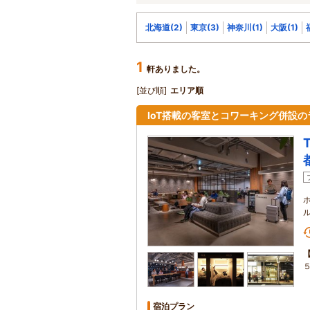
北海道(2)
東京(3)
神奈川(1)
大阪(1)
1
軒ありました。
[並び順]
エリア順
IoT搭載の客室とコワーキング併設
宿泊プラン