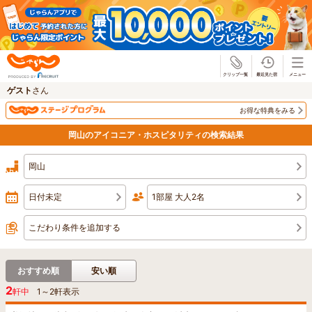
じゃらん
ゲスト
さん
お得な特典をみる
岡山のアイコニア・ホスピタリティの検索結果
岡山
日付未定
1部屋 大人2名
こだわり条件を追加する
おすすめ順
安い順
2
軒中
1
～
2
軒表示