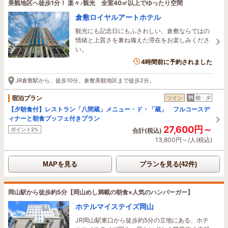
美観地区へ徒歩1分！ 楽々♪観光 全室40㎡以上でゆったり空間
倉敷ロイヤルアートホテル
観光にも記念日にもふさわしい、倉敷ならではの
情緒と上質さを兼ね備えた滞在をお楽しみくださ
い。
1名がこの宿を見ています
4時間前に予約されました
JR倉敷駅から、徒歩10分。倉敷美観地区まで徒歩2分。
宿泊プラン
ツイン
朝・夕
【夕朝食付】レストラン「八間蔵」メニュー・ド・「蔵」 フルコースデ
ィナーと朝食ブッフェ付きプラン
27,600円～
ポイント2%
合計(税込)
13,800円～/人(税込)
MAPを見る
プランを見る(42件)
岡山駅から徒歩約5分【岡山めし満載の朝食×人気のハンバーガー】
ホテルマイステイズ岡山
JR岡山駅東口から徒歩約5分の立地にある、ホテ