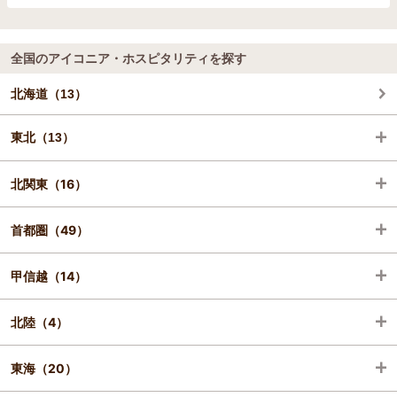
全国のアイコニア・ホスピタリティを探す
北海道（13）
東北（13）
北関東（16）
青森（4）
首都圏（49）
岩手（2）
栃木（8）
甲信越（14）
秋田（3）
群馬（3）
埼玉（1）
北陸（4）
福島（4）
茨城（5）
千葉（9）
山梨（6）
東海（20）
東京（32）
長野（6）
石川（3）