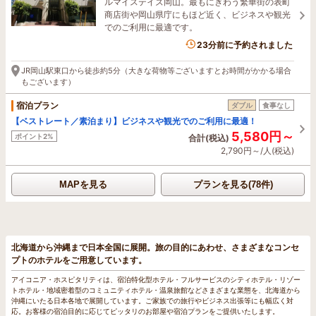
ルマイステイズ岡山。最もにぎわう繁華街の表町
商店街や岡山県庁にもほど近く、ビジネスや観光
でのご利用に最適です。
1名がこの宿を見ています
23分前に予約されました
JR岡山駅東口から徒歩約5分（大きな荷物等ございますとお時間がかかる場合
もございます）
宿泊プラン
ダブル
食事なし
【ベストレート／素泊まり】ビジネスや観光でのご利用に最適！
5,580円～
ポイント2%
合計(税込)
2,790円～/人(税込)
MAPを見る
プランを見る(78件)
北海道から沖縄まで日本全国に展開。旅の目的にあわせ、さまざまなコンセ
プトのホテルをご用意しています。
アイコニア・ホスピタリティは、宿泊特化型ホテル・フルサービスのシティホテル・リゾー
トホテル・地域密着型のコミュニティホテル・温泉旅館などさまざまな業態を、北海道から
沖縄にいたる日本各地で展開しています。ご家族での旅行やビジネス出張等にも幅広く対
応。お客様の宿泊目的に応じてピッタリのお部屋や宿泊プランをご提供いたします。