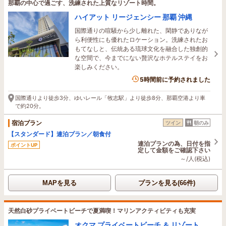
那覇の中心で過ごす、洗練された上質なリゾート時間。
ハイアット リージェンシー 那覇 沖縄
国際通りの喧騒から少し離れた、閑静でありなが
ら利便性にも優れたロケーション。洗練されたお
もてなしと、伝統ある琉球文化を融合した独創的
な空間で、今までにない贅沢なホテルステイをお
楽しみください。
3名がこの宿を見ています
5時間前に予約されました
国際通りより徒歩3分、ゆいレール「牧志駅」より徒歩8分、那覇空港より車
で約20分。
宿泊プラン
ツイン
朝のみ
【スタンダード】連泊プラン／朝食付
連泊プランの為、日付を指
ポイントUP
定して金額をご確認下さい
～/人(税込)
MAPを見る
プランを見る(66件)
天然白砂プライベートビーチで夏満喫！マリンアクティビティも充実
オクマ プライベートビーチ ＆ リゾート