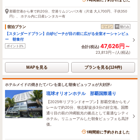
那覇空港から車で約20分、空港リムジンバス有（片道 大人700円、子供350
円）、 ホテル内に日産レンタカー有
宿泊プラン
ツイン
朝のみ
【スタンダードプラン】白砂ビーチが目の前に広がる全室オーシャンビュ
ー 朝食付
47,626円～
ポイント2%
合計(税込)
23,813円～/人(税込)
MAPを見る
プランを見る(124件)
ホテルメイドの焼きたてパンを楽しむ朝食ビュッフェが大好評♪
琉球オリオンホテル 那覇国際通り
【2025年リブランドオープン】那覇空港からモノ
レールで約20分、牧志駅徒歩3分の好立地。国際
通り目の前の沖縄観光の拠点として最適なシティ
ホテル。リニューアルした朝食ビュッフェも高評
価。
2名がこの宿を見ています
1時間前に予約されました