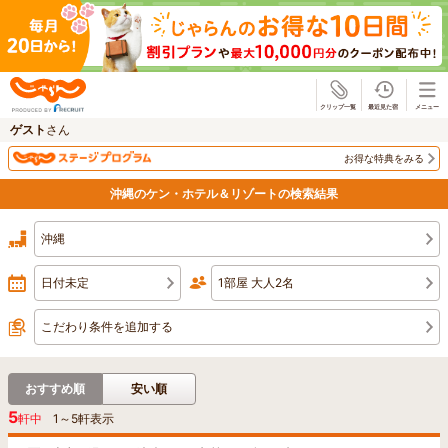
じゃらん
ゲスト
さん
お得な特典をみる
沖縄のケン・ホテル＆リゾートの検索結果
沖縄
日付未定
1部屋 大人2名
こだわり条件を追加する
おすすめ順
安い順
5
軒中
1
～
5
軒表示