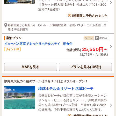
て良かった宿大賞【総合】 沖縄エリア101～300
室部門1位受賞♪
3名がこの宿を見ています
1時間前に予約されました
那覇空港から最短5分 ゆいレール旭橋駅直結・那覇バスターミナル直結・国
際通り徒歩圏内
宿泊プラン
ツイン
朝のみ
ビューバス客室でまったりホテルステイ 朝食付
25,550円～
ポイントUP
合計(税込)
12,775円～/人(税込)
MAPを見る
プランを見る(105件)
県内最大級の６種のプールは３月１３日よりフルオープン！
琉球ホテル＆リゾート 名城ビーチ
天然白砂ビーチが目の前に広がる全室オーシャン
サンセットビューを誇るリゾート。沖縄最大級の
広さを誇る6種のプール完備。空港から車で20分
の好立地。予約不要の直行リムジンバス運行。
4名がこの宿を見ています
7時間前に予約されました