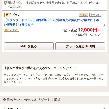
国際通り沿い。牧志駅徒歩3分。安里駅徒歩5分。首里城まで車で約5分。コン
ビニ目の前。
宿泊プラン
ツイン
食事なし
【スタンダードプラン】国際通り沿いで沖縄観光の拠点に♪小学生以下添
い寝無料◎（素泊まり）
12,000円～
ポイントUP
合計(税込)
6,000円～/人(税込)
MAPを見る
プランを見る(163件)
上質かつ快適なご滞在を叶えるケン・ホテル＆リゾート
ラグジュアリーブランドを中心に、国内・海外に約9,400室のリゾートホテル、 旅館、シテ
ィホテル、ビジネスホテルを有し、お客様のニーズに合わせ洗練されたサービスの数々をご
提供しております。
全国のケン・ホテル＆リゾートを探す