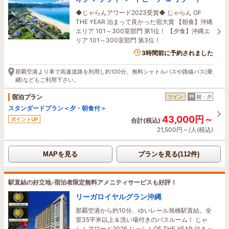
◆じゃらんアワード2023受賞◆ じゃらん OF
THE YEAR 泊まって良かった宿大賞 【朝食】沖縄
エリア 101～300室部門 第1位！ 【夕食】沖縄エ
リア 101～300室部門 第3位！
2名がこの宿を見ています
3時間前に予約されました
那覇空港より車で高速道路を利用し約100分。無料シャトルバスや路線バス(乗
継)などもご利用下さい。
宿泊プラン
ツイン
朝・夕
スタンダードプラン＜夕・朝食付＞
43,000円～
ポイントUP
合計(税込)
21,500円～/人(税込)
MAPを見る
プランを見る(112件)
駅直結の好立地♪宿泊者限定無料アメニティサービスも好評！
リーガロイヤルグラン沖縄
那覇空港から約10分、ゆいレール旭橋駅直結。全
室35平米以上＆洗い場付きのバスルーム！ じゃ
らんアワード2025 じゃらんOF THE YEAR 泊まっ