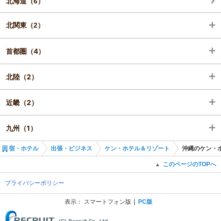
北海道（6）
北関東（2）
首都圏（4）
栃木（2）
北陸（2）
東京（2）
近畿（2）
神奈川（2）
石川（2）
九州（1）
京都（1）
宿・ホテル
出張・ビジネス
ケン・ホテル＆リゾート
沖縄のケン・
大阪（1）
福岡（1）
このページのTOPへ
▲
プライバシーポリシー
表示：
スマートフォン版
PC版
(C) Recruit Co., Ltd.