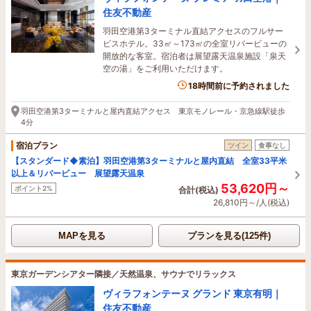
住友不動産
羽田空港第3ターミナル直結アクセスのフルサー
ビスホテル。33㎡～173㎡の全室リバービューの
開放的な客室。宿泊者は展望露天温泉施設「泉天
空の湯」をご利用いただけます。
18時間前に予約されました
羽田空港第3ターミナルと屋内直結アクセス 東京モノレール・京急線駅徒歩
4分
宿泊プラン
ツイン
食事なし
【スタンダード◆素泊】羽田空港第3ターミナルと屋内直結 全室33平米
以上＆リバービュー 展望露天温泉
53,620円～
ポイント2%
合計(税込)
26,810円～/人(税込)
MAPを見る
プランを見る(125件)
東京ガーデンシアター隣接／天然温泉、サウナでリラックス
ヴィラフォンテーヌ グランド 東京有明｜
住友不動産