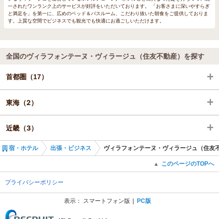
一されたワンランク上のサービスが好評をいただいております。 「お客さまに深いやすらぎ
と満足を」を第一に、広めのベッド＆バスルーム、こだわり抜いた朝食をご提供しておりま
す。上質な空間でビジネスでも観光でも快適にお過ごしいただけます。
全国のヴィラフォンテーヌ・ヴィラージュ（住友不動産）を探す
首都圏（17）
東海（2）
東京（17）
近畿（3）
静岡（2）
宿・ホテル
出張・ビジネス
ヴィラフォンテーヌ・ヴィラージュ（住友
京都（1）
このページのTOPへ
▲
大阪（1）
プライバシーポリシー
表示：
スマートフォン版
PC版
兵庫（1）
(C) Recruit Co., Ltd.