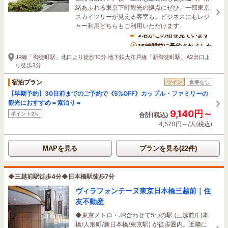
緒あふれる東京下町観光の拠点にぜひ。一部東京
スカイツリーが見える客室も。ビジネスにもレジ
ャー利用どちらもご利用いただけます。
2名がこの宿を見ています
15時間前に予約されました
JR線「御徒町駅」北口より徒歩10分 地下鉄大江戸線「新御徒町駅」A2出口よ
り徒歩3分
宿泊プラン
ツイン
食事なし
【早期予約】30日前までのご予約で《5%OFF》カップル・ファミリーの
観光におすすめ＝素泊り＝
9,140円～
ポイント2%
合計(税込)
4,570円～/人(税込)
MAPを見る
プランを見る(22件)
◆三越前駅徒歩4分◆日本橋駅徒歩7分
ヴィラフォンテーヌ東京日本橋三越前｜住
友不動産
◆東京メトロ・JR合わせて5つの駅 (三越前/日本
橋/人形町/新日本橋/東京駅) が徒歩圏内。近隣に