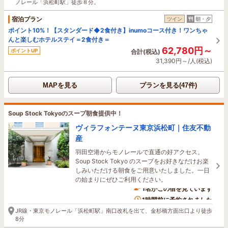
ノレール「浜松町駅」徒歩８分。
宿泊プラン
ツイン
朝・夕
ポイント10%！【スタンダード◆2食付き】inumoコース付き！ワンちゃ
んと楽しむホテルステイ＝2食付き＝
62,780円～
ポイントUP
合計(税込)
31,390円～/人(税込)
MAPを見る
プランを見る(47件)
Soup Stock Tokyoのスープ朝食提供中！
ヴィラフォンテーヌ東京浜松町｜住友不動
産
羽田空港からモノレールで直通の好アクセス。
Soup Stock Tokyo のスープをお好きなだけお楽
しみいただける朝食をご用意いたしました。一日
の始まりにぜひご利用ください。
1名がこの宿を見ています
1時間前に予約されました
JR線・東京モノレール「浜松町駅」南口改札を出て、金杉橋方面出口より徒歩
8分