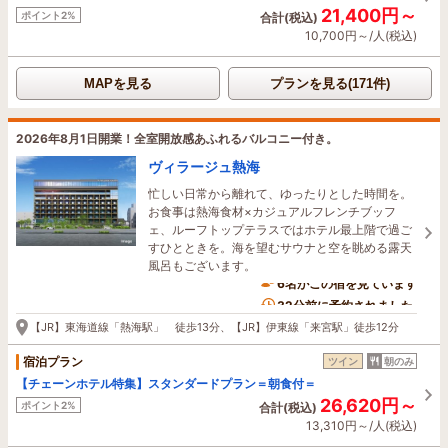
21,400円～
ポイント2%
合計(税込)
10,700円～/人(税込)
MAPを見る
プランを見る(171件)
2026年8月1日開業！全室開放感あふれるバルコニー付き。
ヴィラージュ熱海
忙しい日常から離れて、ゆったりとした時間を。
お食事は熱海食材×カジュアルフレンチブッフ
ェ、ルーフトップテラスではホテル最上階で過ご
すひとときを。海を望むサウナと空を眺める露天
風呂もございます。
6名がこの宿を見ています
32分前に予約されました
【JR】東海道線「熱海駅」 徒歩13分、【JR】伊東線「来宮駅」徒歩12分
宿泊プラン
ツイン
朝のみ
【チェーンホテル特集】スタンダードプラン＝朝食付＝
26,620円～
ポイント2%
合計(税込)
13,310円～/人(税込)