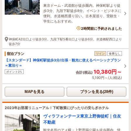
東京ドーム・武道館が徒歩圏内。神保町駅より徒
歩3分、九段下駅徒歩8分。イベント・ビジネスに
便利。水道橋西通り沿い。古本屋巡り、受験生・
学生にもおすすめ。
2時間前に予約されました
神保町A2出口より徒歩3分。九段下駅5番出口より徒歩6分。水道橋駅西口より
徒歩7分
宿泊プラン
ツイン
食事なし
【スタンダード】神保町駅徒歩3分/出張・観光に使えるベーシックプラン
＝素泊り＝
10,380円～
ポイント2%
合計(税込)
5,190円～/人(税込)
MAPを見る
プランを見る(28件)
2023年お部屋リニューアル！下町散策にぴったりの安らぎホテル
ヴィラフォンテーヌ東京上野御徒町｜住友
不動産
観光名所のアメ横・上野恩賜公園も徒歩圏内。情