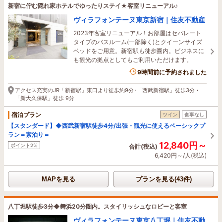
新宿に佇む隠れ家ホテルでゆったりステイ★客室リニューアル♪
ヴィラフォンテーヌ東京新宿｜住友不動産
2023年客室リニューアル！お部屋はセパレート
タイプのバスルーム(一部除く)とクイーンサイズ
ベッドをご用意。新宿駅も徒歩圏内。ビジネスに
も観光の拠点としてもご利用いただけます。
9時間前に予約されました
アクセス充実のJR「新宿駅」東口より徒歩約9分･「西武新宿駅」徒歩3分 ･
「新大久保駅」徒歩 9分
宿泊プラン
ツイン
食事なし
【スタンダード】◆西武新宿駅徒歩4分/出張・観光に使えるベーシックプ
ラン＝素泊り＝
12,840円～
ポイント2%
合計(税込)
6,420円～/人(税込)
MAPを見る
プランを見る(43件)
八丁堀駅徒歩3分◆舞浜20分圏内。スタイリッシュなロビーと客室
ヴィラフォンテーヌ東京八丁堀｜住友不動