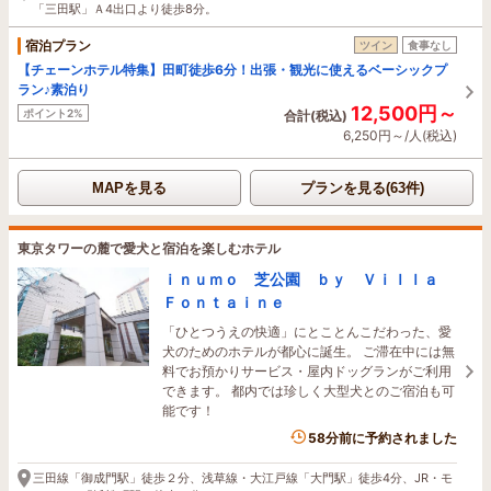
「三田駅」Ａ4出口より徒歩8分。
宿泊プラン
ツイン
食事なし
【チェーンホテル特集】田町徒歩6分！出張・観光に使えるベーシックプ
ラン♪素泊り
12,500円～
ポイント2%
合計(税込)
6,250円～/人(税込)
MAPを見る
プランを見る(63件)
東京タワーの麓で愛犬と宿泊を楽しむホテル
ｉｎｕｍｏ 芝公園 ｂｙ Ｖｉｌｌａ
Ｆｏｎｔａｉｎｅ
「ひとつうえの快適」にとことんこだわった、愛
犬のためのホテルが都心に誕生。 ご滞在中には無
料でお預かりサービス・屋内ドッグランがご利用
できます。 都内では珍しく大型犬とのご宿泊も可
能です！
58分前に予約されました
三田線「御成門駅」徒歩２分、浅草線・大江戸線「大門駅」徒歩4分、JR・モ