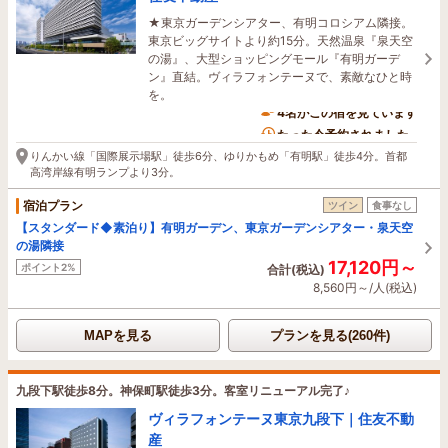
★東京ガーデンシアター、有明コロシアム隣接。
東京ビッグサイトより約15分。天然温泉『泉天空
の湯』、大型ショッピングモール『有明ガーデ
ン』直結。ヴィラフォンテーヌで、素敵なひと時
を。
4名がこの宿を見ています
たった今予約されました
りんかい線「国際展示場駅」徒歩6分、ゆりかもめ「有明駅」徒歩4分。首都
高湾岸線有明ランプより3分。
宿泊プラン
ツイン
食事なし
【スタンダード◆素泊り】有明ガーデン、東京ガーデンシアター・泉天空
の湯隣接
17,120円～
ポイント2%
合計(税込)
8,560円～/人(税込)
MAPを見る
プランを見る(260件)
九段下駅徒歩8分。神保町駅徒歩3分。客室リニューアル完了♪
ヴィラフォンテーヌ東京九段下｜住友不動
産