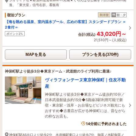
進、「東大室」信号右折、看板有
宿泊プラン
和洋室
朝・夕
【海を眺める温泉、室内温水プール、広めの客室】スタンダードプラン ＝
2食付＝
43,020円～
ポイント2%
合計(税込)
21,510円～/人(税込)
MAPを見る
プランを見る(370件)
神保町駅より徒歩3分◆東京ドーム・武道館のライブ利用に最適♪
ヴィラフォンテーヌ東京神保町｜住友不動
産
神保町駅より徒歩3分◆東京ドーム徒歩約10分／
日本武道館徒歩約15分◆5路線3駅利用可能で新
宿・東京駅・浅草・お台場などビジネス観光にも
おすすめ◆古書店が広がる神保町には、昔ながら
の粋なお店も。
14分前に予約されました
神保町駅A5出口より徒歩2分、水道橋駅東口より徒歩7分、御茶ノ水駅御茶ノ