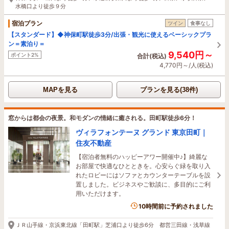
水橋口より徒歩９分
宿泊プラン
ツイン
食事なし
【スタンダード】◆神保町駅徒歩3分/出張・観光に使えるベーシックプラ
ン＝素泊り＝
9,540円～
ポイント2%
合計(税込)
4,770円～/人(税込)
MAPを見る
プランを見る(38件)
窓からは都会の夜景。和モダンの情緒に癒される。田町駅徒歩6分！
ヴィラフォンテーヌ グランド 東京田町｜
住友不動産
【宿泊者無料のハッピーアワー開催中♪】綺麗な
お部屋で快適なひとときを。心安らぐ緑を取り入
れたロビーにはソファとカウンターテーブルを設
置しました。ビジネスやご歓談に、多目的にご利
用いただけます。
10時間前に予約されました
ＪＲ山手線・京浜東北線「田町駅」芝浦口より徒歩6分 都営三田線・浅草線