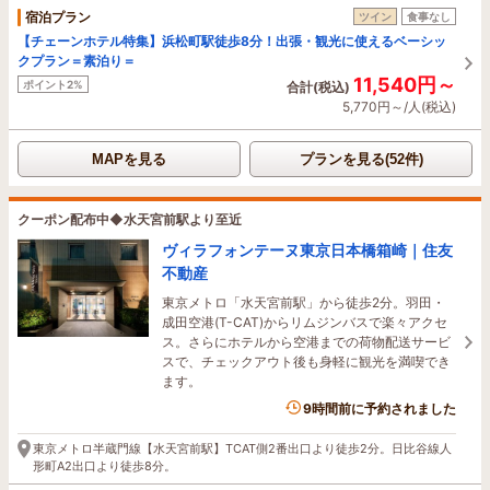
宿泊プラン
ツイン
食事なし
【チェーンホテル特集】浜松町駅徒歩8分！出張・観光に使えるベーシッ
クプラン＝素泊り＝
11,540円～
ポイント2%
合計(税込)
5,770円～/人(税込)
MAPを見る
プランを見る(52件)
クーポン配布中◆水天宮前駅より至近
ヴィラフォンテーヌ東京日本橋箱崎｜住友
不動産
東京メトロ「水天宮前駅」から徒歩2分。羽田・
成田空港(T-CAT)からリムジンバスで楽々アクセ
ス。さらにホテルから空港までの荷物配送サービ
スで、チェックアウト後も身軽に観光を満喫でき
ます。
9時間前に予約されました
東京メトロ半蔵門線【水天宮前駅】TCAT側2番出口より徒歩2分。日比谷線人
形町A2出口より徒歩8分。