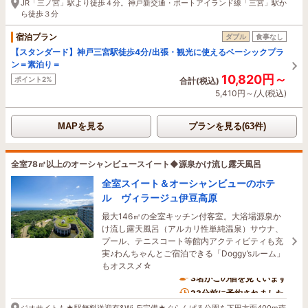
JR「三ノ宮」駅より徒歩４分。神戸新交通・ポートアイランド線「三宮」駅か
ら徒歩３分
宿泊プラン
ダブル
食事なし
【スタンダード】神戸三宮駅徒歩4分/出張・観光に使えるベーシックプラ
ン＝素泊り＝
10,820円～
ポイント2%
合計(税込)
5,410円～/人(税込)
MAPを見る
プランを見る(63件)
全室78㎡以上のオーシャンビュースイート◆源泉かけ流し露天風呂
全室スイート＆オーシャンビューのホテ
ル ヴィラージュ伊豆高原
最大146㎡の全室キッチン付客室。大浴場源泉か
け流し露天風呂（アルカリ性単純温泉）サウナ、
プール、テニスコート等館内アクティビティも充
実♪わんちゃんとご宿泊できる「Doggy’sルーム」
もオススメ☆
3名がこの宿を見ています
23分前に予約されました
ジオサイトも★駅無料送迎有&Wi-Fi完備★ぐらんぱる公園を下田方面400m南