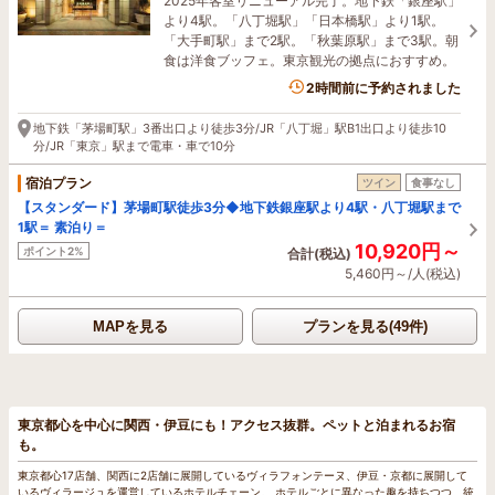
2025年客室リニューアル完了。地下鉄「銀座駅」
より4駅。「八丁堀駅」「日本橋駅」より1駅。
「大手町駅」まで2駅。「秋葉原駅」まで3駅。朝
食は洋食ブッフェ。東京観光の拠点におすすめ。
2時間前に予約されました
地下鉄「茅場町駅」3番出口より徒歩3分/JR「八丁堀」駅B1出口より徒歩10
分/JR「東京」駅まで電車・車で10分
宿泊プラン
ツイン
食事なし
【スタンダード】茅場町駅徒歩3分◆地下鉄銀座駅より4駅・八丁堀駅まで
1駅＝ 素泊り＝
10,920円～
ポイント2%
合計(税込)
5,460円～/人(税込)
MAPを見る
プランを見る(49件)
東京都心を中心に関西・伊豆にも！アクセス抜群。ペットと泊まれるお宿
も。
東京都心17店舗、関西に2店舗に展開しているヴィラフォンテーヌ、伊豆・京都に展開して
いるヴィラージュを運営しているホテルチェーン。 ホテルごとに異なった趣を持ちつつ、統