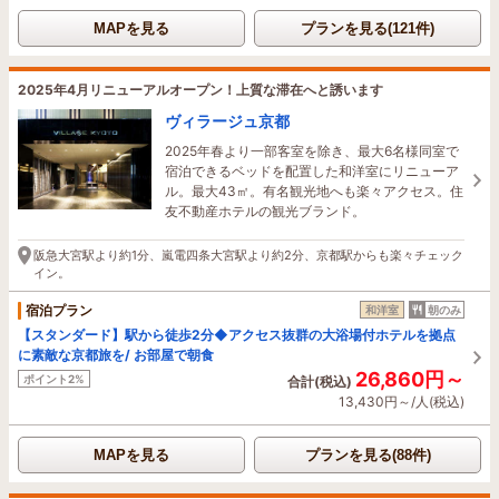
MAPを見る
プランを見る(121件)
2025年4月リニューアルオープン！上質な滞在へと誘います
ヴィラージュ京都
2025年春より一部客室を除き、最大6名様同室で
宿泊できるベッドを配置した和洋室にリニューア
ル。最大43㎡。有名観光地へも楽々アクセス。住
友不動産ホテルの観光ブランド。
阪急大宮駅より約1分、嵐電四条大宮駅より約2分、京都駅からも楽々チェック
イン。
宿泊プラン
和洋室
朝のみ
【スタンダード】駅から徒歩2分◆アクセス抜群の大浴場付ホテルを拠点
に素敵な京都旅を/ お部屋で朝食
26,860円～
ポイント2%
合計(税込)
13,430円～/人(税込)
MAPを見る
プランを見る(88件)