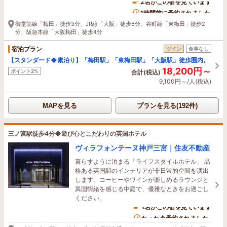
2名がこの宿を見ています
1時間前に予約されました
御堂筋線「梅田」徒歩3分、JR線「大阪」徒歩6分、谷町線「東梅田」徒歩2
分、阪急本線「大阪梅田」徒歩4分
宿泊プラン
ツイン
食事なし
【スタンダード◆素泊り】「梅田駅」「東梅田駅」「大阪駅」徒歩圏内。
18,200円～
ポイント2%
合計(税込)
9,100円～/人(税込)
MAPを見る
プランを見る(192件)
三ノ宮駅徒歩4分◆遊び心とこだわりの英国ホテル
ヴィラフォンテーヌ神戸三宮｜住友不動産
暮らすように泊まる「ライフスタイルホテル」 品
格ある英国調のインテリアが非日常的空間を演出
します。コーヒーやワインが楽しめるラウンジと
異国情緒を感じる中庭で、優雅なときをお過ごし
ください。
1名がこの宿を見ています
たった今予約されました