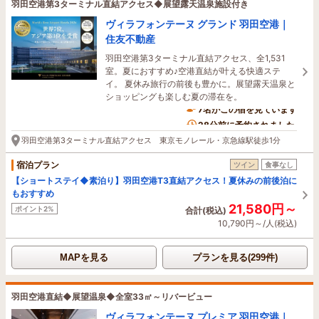
羽田空港第3ターミナル直結アクセス◆展望露天温泉施設付き
ヴィラフォンテーヌ グランド 羽田空港｜
住友不動産
羽田空港第3ターミナル直結アクセス、全1,531
室。夏におすすめ♪空港直結が叶える快適ステ
イ。 夏休み旅行の前後も豊かに。展望露天温泉と
ショッピングも楽しむ夏の滞在を。
7名がこの宿を見ています
28分前に予約されました
羽田空港第3ターミナル直結アクセス 東京モノレール・京急線駅徒歩1分
宿泊プラン
ツイン
食事なし
【ショートステイ◆素泊り】羽田空港T3直結アクセス！夏休みの前後泊に
もおすすめ
21,580円～
ポイント2%
合計(税込)
10,790円～/人(税込)
MAPを見る
プランを見る(299件)
羽田空港直結◆展望温泉◆全室33㎡～リバービュー
ヴィラフォンテーヌ プレミア 羽田空港｜