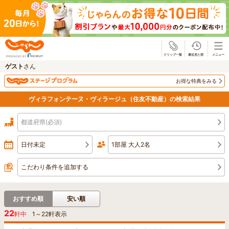
じゃらん
ゲスト
さん
お得な特典をみる
ヴィラフォンテーヌ・ヴィラージュ（住友不動産）の検索結果
都道府県(必須)
日付未定
1部屋 大人2名
こだわり条件を追加する
おすすめ順
安い順
22
軒中
1
～
22
軒表示