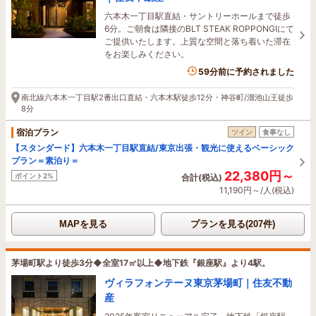
六本木一丁目駅直結・サントリーホールまで徒歩
6分。ご朝食は隣接のBLT STEAK ROPPONGIにて
ご提供いたします。上質な空間と落ち着いた滞在
をお楽しみください。
59分前に予約されました
南北線六本木一丁目駅2番出口直結・六本木駅徒歩12分・神谷町/溜池山王徒歩
8分
宿泊プラン
ツイン
食事なし
【スタンダード】六本木一丁目駅直結/東京出張・観光に使えるベーシック
プラン＝素泊り＝
22,380円～
ポイント2%
合計(税込)
11,190円～/人(税込)
MAPを見る
プランを見る(207件)
茅場町駅より徒歩3分◆全室17㎡以上◆地下鉄『銀座駅』より4駅。
ヴィラフォンテーヌ東京茅場町｜住友不動
産