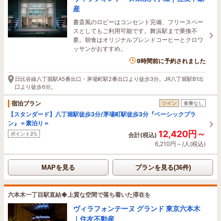
産
書斎風のロビーはコンセント完備、フリースペー
スとしてもご利用可能です。舞浜駅まで乗換不
要。朝食はオリジナルブレンドコーヒーとクロワ
ッサンがおすすめ。
9時間前に予約されました
日比谷線八丁掘駅A5番出口・茅場町駅2番出口より徒歩3分。JR八丁堀駅B1出
口より徒歩6分。
宿泊プラン
ツイン
食事なし
【スタンダード】八丁堀駅徒歩3分/茅場町駅徒歩3分『ベーシックプラ
ン』＝素泊り＝
12,420円～
ポイント2%
合計(税込)
6,210円～/人(税込)
MAPを見る
プランを見る(36件)
六本木一丁目駅直結◆上質な空間で落ち着いた滞在を
ヴィラフォンテーヌ グランド 東京六本木
｜住友不動産