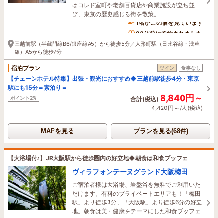
はコレド室町や老舗百貨店や商業施設が立ち並
び、東京の歴史感じる街を散策。
1名がこの宿を見ています
23分前に予約されました
三越前駅（半蔵門線B6/銀座線A5）から徒歩5分／人形町駅（日比谷線・浅草
線）A5から徒歩7分
宿泊プラン
ツイン
食事なし
【チェーンホテル特集】出張・観光におすすめ◆三越前駅徒歩4分・東京
駅にも15分＝素泊り＝
8,840円～
ポイント2%
合計(税込)
4,420円～/人(税込)
MAPを見る
プランを見る(68件)
【大浴場付♪】JR大阪駅から徒歩圏内の好立地◆朝食は和食ブッフェ
ヴィラフォンテーヌグランド大阪梅田
ご宿泊者様は大浴場、岩盤浴を無料でご利用いた
だけます。有料のプライベートエリアも！「梅田
駅」より徒歩3分、「大阪駅」より徒歩6分の好立
地。朝食は美・健康をテーマにした和食ブッフェ