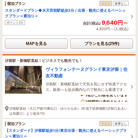
宿泊プラン
ツイン
食事なし
スタンダードプラン◆水天宮前駅徒歩2分 / 出張・観光に使えるベーシッ
クプラン＝素泊り＝
9,640円～
ポイント2%
合計(税込)
4,820円～/人(税込)
MAPを見る
プランを見る(29件)
汐留駅・新橋駅直結！ビジネスでも観光でも！
ヴィラフォンテーヌグランド東京汐留｜住
友不動産
汐留駅・新橋駅直結で天気を気にせず快適アクセ
ス。銀座へも徒歩圏内なので観光にも最適です。
1名がこの宿を見ています
2時間前に予約されました
汐留駅直結（大江戸線10番出口・ゆりかもめ）JR.地下鉄新橋駅(汐留口あるい
は烏森口）より徒歩7分
宿泊プラン
ツイン
食事なし
【スタンダード】汐留駅徒歩1分/東京出張・観光に使えるベーシックプラ
ン＝素泊り＝