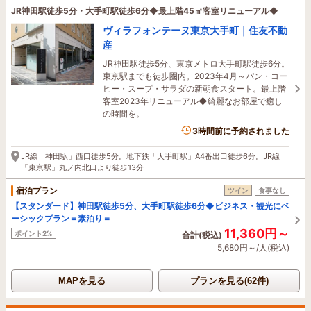
JR神田駅徒歩5分・大手町駅徒歩6分◆最上階45㎡客室リニューアル◆
ヴィラフォンテーヌ東京大手町｜住友不動
産
JR神田駅徒歩5分、東京メトロ大手町駅徒歩6分。
東京駅までも徒歩圏内。2023年4月～パン・コー
ヒー・スープ・サラダの新朝食スタート。最上階
客室2023年リニューアル◆綺麗なお部屋で癒し
の時間を。
3時間前に予約されました
JR線「神田駅」西口徒歩5分。地下鉄「大手町駅」A4番出口徒歩6分。JR線
「東京駅」丸ノ内北口より徒歩13分
宿泊プラン
ツイン
食事なし
【スタンダード】神田駅徒歩5分、大手町駅徒歩6分◆ビジネス・観光にベ
ーシックプラン＝素泊り＝
11,360円～
ポイント2%
合計(税込)
5,680円～/人(税込)
MAPを見る
プランを見る(62件)