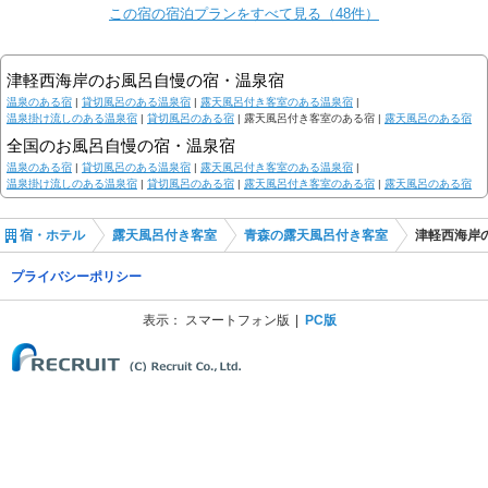
この宿の宿泊プランをすべて見る（48件）
津軽西海岸のお風呂自慢の宿・温泉宿
温泉のある宿
|
貸切風呂のある温泉宿
|
露天風呂付き客室のある温泉宿
|
温泉掛け流しのある温泉宿
|
貸切風呂のある宿
|
露天風呂付き客室のある宿 |
露天風呂のある宿
全国のお風呂自慢の宿・温泉宿
温泉のある宿
|
貸切風呂のある温泉宿
|
露天風呂付き客室のある温泉宿
|
温泉掛け流しのある温泉宿
|
貸切風呂のある宿
|
露天風呂付き客室のある宿
|
露天風呂のある宿
宿・ホテル
露天風呂付き客室
青森の露天風呂付き客室
津軽西海岸
プライバシーポリシー
表示：
スマートフォン版
PC版
(C) Recruit Co., Ltd.