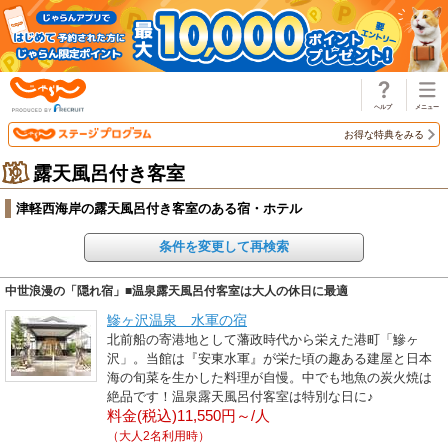
じゃらん
お得な特典をみる
露天風呂付き客室
津軽西海岸の露天風呂付き客室のある宿・ホテル
条件を変更して再検索
中世浪漫の「隠れ宿」■温泉露天風呂付客室は大人の休日に最適
鰺ヶ沢温泉 水軍の宿
北前船の寄港地として藩政時代から栄えた港町「鰺ヶ
沢」。当館は『安東水軍』が栄た頃の趣ある建屋と日本
海の旬菜を生かした料理が自慢。中でも地魚の炭火焼は
絶品です！温泉露天風呂付客室は特別な日に♪
料金(税込)11,550円～/人
（大人2名利用時）