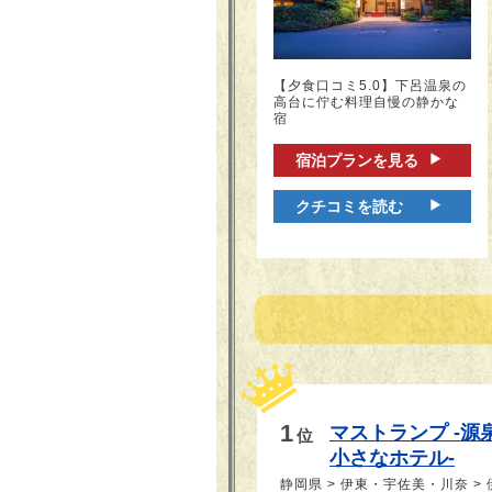
【夕食口コミ5.0】下呂温泉の
高台に佇む料理自慢の静かな
宿
宿泊プランを見る
クチコミを読む
1
マストランプ -源
位
小さなホテル-
静岡県 > 伊東・宇佐美・川奈 >