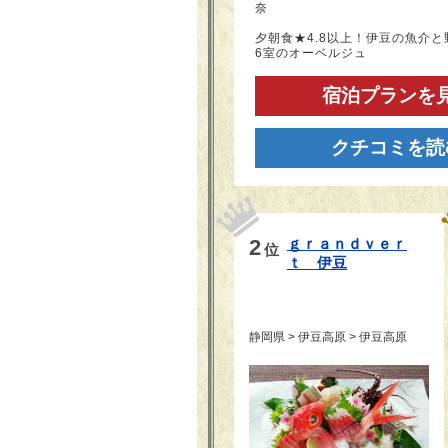
奈
夕朝食★4.8以上！伊豆の魚介
6室のオーベルジュ
宿泊プランを
クチコミを読
2
ｇｒａｎｄｖｅｒ
位
ｔ　伊豆
静岡県 > 伊豆高原 > 伊豆高原