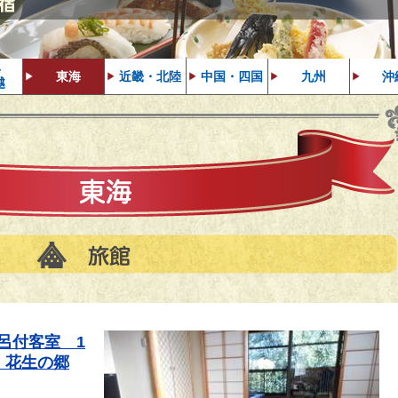
・
東海
近畿・北陸
中国・四国
九州
沖
越
呂付客室　1
　花生の郷