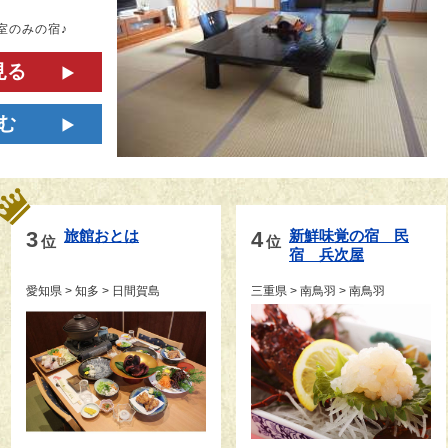
室のみの宿♪
見る
む
3
旅館おとは
4
新鮮味覚の宿　民
位
位
宿　兵次屋
愛知県 > 知多 > 日間賀島
三重県 > 南鳥羽 > 南鳥羽