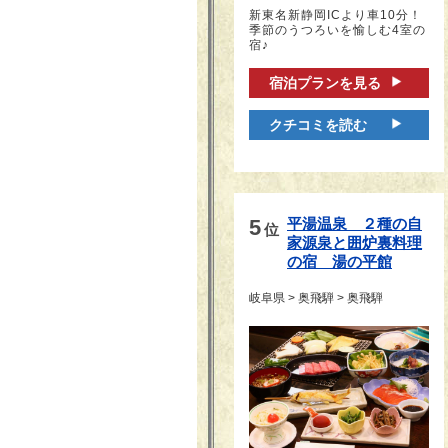
新東名新静岡ICより車10分！
季節のうつろいを愉しむ4室の
宿♪
宿泊プランを見る
クチコミを読む
5
平湯温泉　２種の自
位
家源泉と囲炉裏料理
の宿　湯の平館
岐阜県 > 奥飛騨 > 奥飛騨