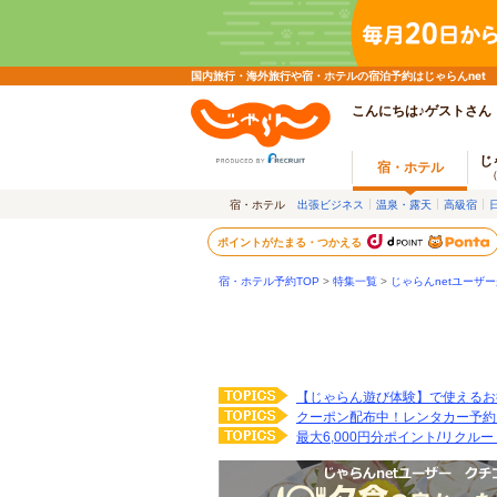
国内旅行・海外旅行や宿・ホテルの宿泊予約はじゃらんnet
こんにちは♪ゲストさん
じ
宿・ホテル
宿・ホテル
出張ビジネス
温泉・露天
高級宿
ポイントがたまる・つかえる
宿・ホテル予約TOP
>
特集一覧
>
じゃらんnetユーザ
【じゃらん遊び体験】で使えるお
クーポン配布中！レンタカー予約
最大6,000円分ポイント/リクル