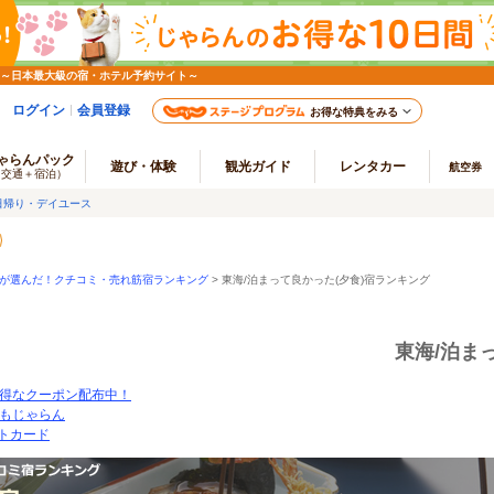
 ～日本最大級の宿・ホテル予約サイト～
ログイン
会員登録
お得な特典をみる
ゃらんパック
遊び・体験
観光ガイド
レンタカー
航空券
（交通＋宿泊）
日帰り・デイユース
ーが選んだ！クチコミ・売れ筋宿ランキング
> 東海/泊まって良かった(夕食)宿ランキング
東海/泊ま
得なクーポン配布中！
もじゃらん
ートカード