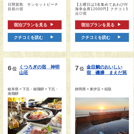
日間賀島 サンセットビーチ
【土曜日は3名集めてあわび付
目前の宿
海幸会席12000円】クチコミ5
点◎宿
宿泊プランを見る
宿泊プランを見る
クチコミを読む
クチコミを読む
6
くつろぎの宿　神明
7
金目鯛のおいしい
位
位
山荘
宿　磯膳　まえだ苑
岐阜県 > 下呂・南飛騨 > 下呂・
静岡県 > 東伊豆 > 稲取
南飛騨