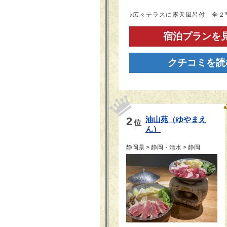
♪広々テラスに露天風呂付 全２
宿泊プランを
クチコミを読
2
油山苑（ゆやまえ
位
ん）
静岡県 > 静岡・清水 > 静岡