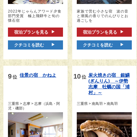
2022年じゃらんアワード夕食
家族で営む小さな宿 波の音
部門受賞 極上飛騨牛と旬の
と潮風の香りでのんびりとお
懐石宿
過ごしを
宿泊プランを見る
宿泊プランを見る
クチコミを読む
クチコミを読む
9
佳景の宿　かねよ
10
炭火焼きの宿　銀鱗
位
位
(ぎんりん)　～伊勢
志摩　牡蠣の国「浦
村」～
三重県 > 志摩 > 志摩（浜島・阿
三重県 > 南鳥羽 > 南鳥羽
児・磯部）