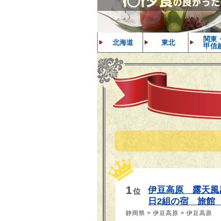
関東
北海道
東北
甲信
1
伊豆高原　露天風
位
日2組の宿　旅館
静岡県 > 伊豆高原 > 伊豆高原