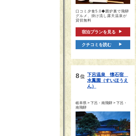
口コミ夕食5.0◆囲炉裏で飛騨
グルメ、掛け流し露天温泉が
貸切無料
宿泊プランを見る
クチコミを読む
8
下呂温泉　懐石宿　
位
水鳳園（すいほうえ
ん）
岐阜県 > 下呂・南飛騨 > 下呂・
南飛騨