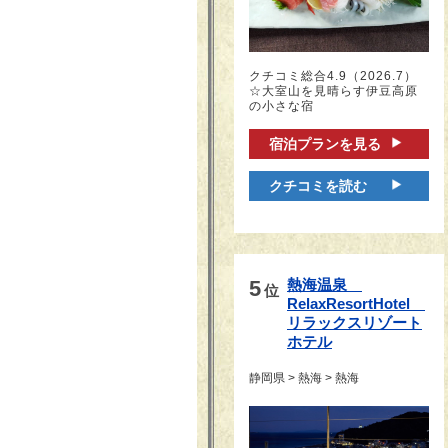
クチコミ総合4.9（2026.7）
☆大室山を見晴らす伊豆高原
の小さな宿
宿泊プランを見る
クチコミを読む
5
熱海温泉　
位
RelaxResortHotel　
リラックスリゾート
ホテル
静岡県 > 熱海 > 熱海