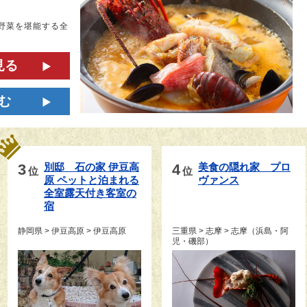
と野菜を堪能する全
見る
む
3
別邸　石の家 伊豆高
4
美食の隠れ家　プロ
位
位
原 ペットと泊まれる
ヴァンス
全室露天付き客室の
宿
静岡県 > 伊豆高原 > 伊豆高原
三重県 > 志摩 > 志摩（浜島・阿
児・磯部）