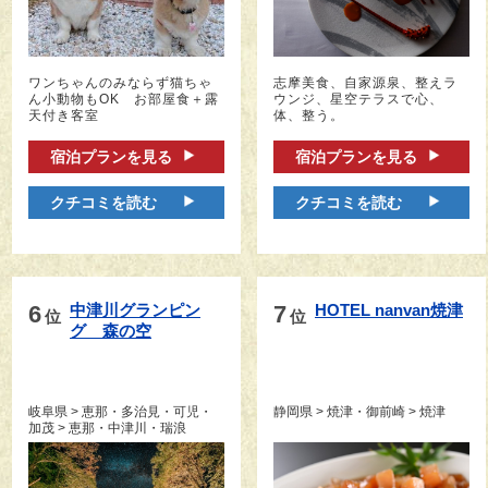
ワンちゃんのみならず猫ちゃ
志摩美食、自家源泉、整えラ
ん小動物もOK お部屋食＋露
ウンジ、星空テラスで心、
天付き客室
体、整う。
宿泊プランを見る
宿泊プランを見る
クチコミを読む
クチコミを読む
6
中津川グランピン
7
HOTEL nanvan焼津
位
位
グ　森の空
岐阜県 > 恵那・多治見・可児・
静岡県 > 焼津・御前崎 > 焼津
加茂 > 恵那・中津川・瑞浪