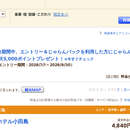
指定あり
検索条件とアイコ
象期間中、エントリー＆じゃらんパックを利用した方にじゃら
大5,000ポイントプレゼント！
→今すぐチェック
エントリー期間：2026/7/1 ~ 2026/9/30）
[並び順]
料金
最初
前へ
1
2
次
て見られます。
料金は1泊1部屋の人数分の合計料金です（消費税・サービス料込み）
料
立地
エリア：
岩手県 > 盛岡・
最安料金(
ホテル小田島
4,840