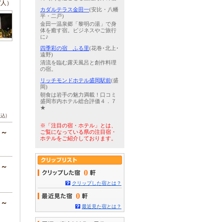
/人）
カダルテラス金田一
(安比・八幡
平・二戸)
金田一温泉郷「黎明の湯」で身
体を癒す宿。ビジネスやご旅行
に♪
四季彩の宿 ふる里
(花巻･北上･
遠野)
清流を臨む露天風呂と創作料理
の宿。
リッチモンドホテル盛岡駅前
(盛
岡)
朝食は岩手の魅力満載！口コミ
盛岡市内ホテル総合評価４．７
★
税込)
※「注目の宿・ホテル」とは、
円～
ご覧になっている県の注目宿・
ホテルをご紹介しております。
円～
0
クリップした宿とは？
0
円～
最近見た宿とは？