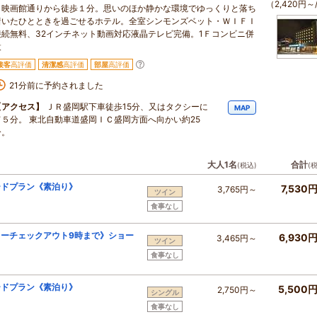
（2,420円～
映画館通りから徒歩１分。思いのほか静かな環境でゆっくりと落ち
着いたひとときを過ごせるホテル。全室シンモンズベット・ＷＩＦＩ
接続無料、32インチネット動画対応液晶テレビ完備。1Ｆコンビニ併
設
接客
高評価
清潔感
高評価
部屋
高評価
21分前に予約されました
【アクセス】
ＪＲ盛岡駅下車徒歩15分、又はタクシーに
MAP
て５分。 東北自動車道盛岡ＩＣ盛岡方面へ向かい約25
分。
大人1名
合計
(税込)
(
ードプラン《素泊り》
7,530
3,765円～
ツイン
食事なし
ーチェックアウト9時まで》ショー
6,930
3,465円～
ツイン
食事なし
ードプラン《素泊り》
5,500
2,750円～
シングル
食事なし