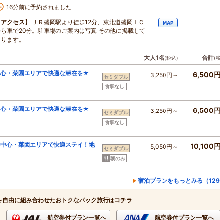
16分前に予約されました
【アクセス】
ＪＲ盛岡駅より徒歩12分、東北道盛岡ＩＣ
MAP
から車で20分。駐車場のご案内は写真 その他に掲載して
おります。
大人1名
合計
(税込)
(
中心・菜園エリアで快適な滞在を★
6,500
3,250円～
セミダブル
食事なし
中心・菜園エリアで快適な滞在を★
6,500
3,250円～
セミダブル
食事なし
の中心・菜園エリアで快適ステイ！地
10,100
5,050円～
セミダブル
朝のみ
宿泊プランをもっとみる（12
を自由に組み合わせたおトクなパック旅行はコチラ
航空券付プラン一覧へ
航空券付プラン一覧へ