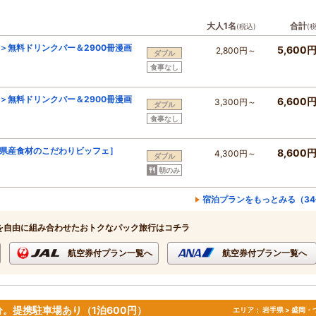
大人1名
合計
(税込)
(
り＞無料ドリンクバー＆2900冊漫画
5,600
2,800円～
ダブル
食事なし
り＞無料ドリンクバー＆2900冊漫画
6,600
3,300円～
ダブル
食事なし
＞［県産食材のこだわりビッフェ］
8,600
4,300円～
ダブル
朝のみ
宿泊プランをもっとみる（34
を自由に組み合わせたおトクなパック旅行はコチラ
航空券付プラン一覧へ
航空券付プラン一覧へ
分。提携駐車場あり（1泊600円）
エリア：
岩手県 > 盛岡・