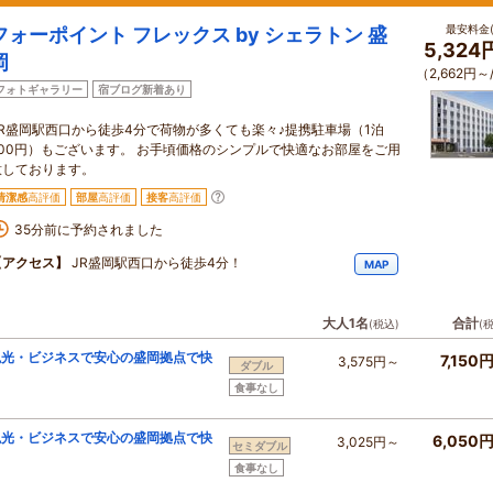
最安料金(
フォーポイント フレックス by シェラトン 盛
5,324
岡
（2,662円～
フォトギャラリー
宿ブログ新着あり
JR盛岡駅西口から徒歩4分で荷物が多くても楽々♪提携駐車場（1泊
600円）もございます。 お手頃価格のシンプルで快適なお部屋をご用
意しております。
清潔感
高評価
部屋
高評価
接客
高評価
35分前に予約されました
【アクセス】
JR盛岡駅西口から徒歩4分！
MAP
大人1名
合計
(税込)
(
観光・ビジネスで安心の盛岡拠点で快
7,150
3,575円～
ダブル
食事なし
観光・ビジネスで安心の盛岡拠点で快
6,050
3,025円～
セミダブル
食事なし