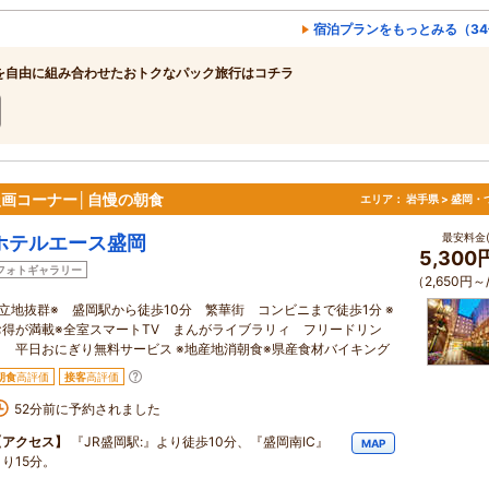
宿泊プランをもっとみる（34
を自由に組み合わせたおトクなパック旅行はコチラ
漫画コーナー│自慢の朝食
エリア：
岩手県 > 盛岡・
最安料金(
ホテルエース盛岡
5,300
フォトギャラリー
（2,650円～
※立地抜群※ 盛岡駅から徒歩10分 繁華街 コンビニまで徒歩1分 ※
お得が満載※全室スマートTV まんがライブラリィ フリードリン
ク 平日おにぎり無料サービス ※地産地消朝食※県産食材バイキング
朝食
高評価
接客
高評価
52分前に予約されました
【アクセス】
『JR盛岡駅:』より徒歩10分、『盛岡南IC』
MAP
より15分。