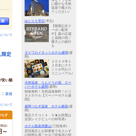
に暖かな天然
温泉で癒され
てください♪
ゆとりろ雫石
(雫石)
【開業記念ク
ーポン配布
中】森の広場
ンについて
と温熱の宿／
愛犬との旅行
も
ダイワロイネットホテル盛岡
(盛
ん限定
岡)
２０２４年１
２月末にテナ
ントが代わり
リニューアル♪
が安い順
天然温泉 りんどうの湯 スー
パーホテル盛岡
(盛岡)
朝食無料！天然温泉無料！ビジ
へ
最後
ネスホテル【スーパーホテル盛
岡】
金について
盛岡つなぎ温泉 ホテル紫苑
(盛
岡)
つなぎ
風呂クチコミ４．５★お部屋は
全室レイクビューの特等席♪
税込)
ホテル龍泉洞愛山
(三陸海岸)
円～
貸切風呂とお部屋食で水入らず
の時間を過ごせる三陸海岸の宿