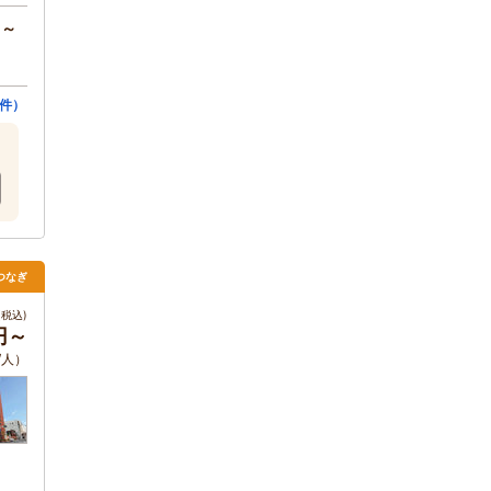
円～
3件）
つなぎ
税込)
円～
/人）