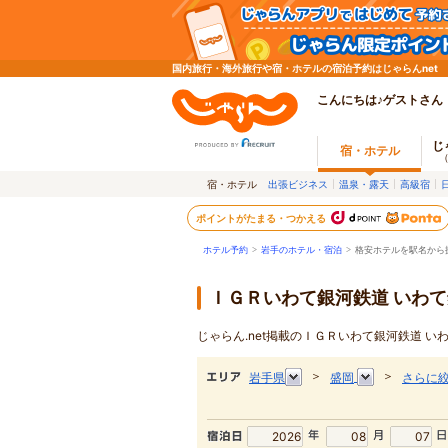
国内旅行・海外旅行や宿・ホテルの宿泊予約はじゃらんnet
こんにちは♪ゲストさん
じ
宿・ホテル
宿・ホテル
出張ビジネス
温泉・露天
高級宿
ポイントがたまる・つかえる
ホテル予約
>
岩手のホテル・宿泊
>
格安ホテルを駅名から
ＩＧＲいわて銀河鉄道 いわ
じゃらん.net掲載のＩＧＲいわて銀河鉄道 
＞
＞
岩手県
盛岡
さらに