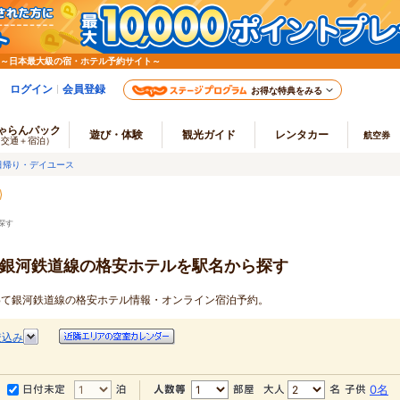
 ～日本最大級の宿・ホテル予約サイト～
ログイン
会員登録
お得な特典をみる
ゃらんパック
遊び・体験
観光ガイド
レンタカー
航空券
（交通＋宿泊）
日帰り・デイユース
探す
て銀河鉄道線の格安ホテルを駅名から探す
いわて銀河鉄道線の格安ホテル情報・オンライン宿泊予約。
絞込み
0名