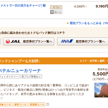
ァストで一日の活力をチャージ│朝
9,190
4,595円～
ダブル
朝のみ
宿泊プランをもっとみる（1
を自由に組み合わせたおトクなパック旅行はコチラ
航空券付プラン一覧へ
航空券付プラン一覧へ
ランドシャンプーも大好評♪
エリア：
岩手県 > 盛岡・
最安料金(
ホテルニューカリーナ
5,500
フォトギャラリー
宿ブログ新着あり
（2,750円～
盛岡中心部にありアクセス抜群の好立地！繁華街、コンビニまで徒歩1
分。ビジネス・観光の拠点に便利♪朝食はひっつみ汁等岩手の食材を使
ったバイキング。岩手の恵みを味わえる朝食をお召し上がりくださ
い！
朝食
高評価
接客
高評価
清潔感
高評価