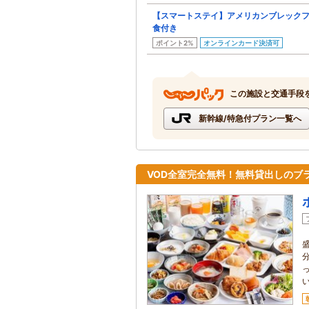
【スマートステイ】アメリカンブレックフ
食付き
ポイント2%
オンラインカード決済可
この施設と交通手段
新幹線/特急付プラン一覧へ
VOD全室完全無料！無料貸出しのブ