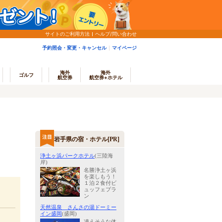
サイトのご利用方法
ヘルプ/問い合わせ
予約照会・変更・キャンセル
マイページ
海外
海外
ゴルフ
航空券
航空券+ホテル
岩手県の宿・ホテル[PR]
浄土ヶ浜パークホテル
(三陸海
岸)
名勝浄土ヶ浜
を楽しもう！
１泊２食付ビ
ュッフェプラ
ン
天然温泉 さんさの湯ドーミー
イン盛岡
(盛岡)
凍えそうな体