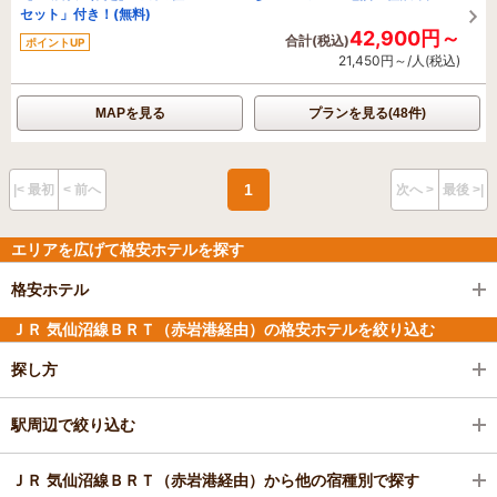
セット」付き！(無料)
42,900円～
合計(税込)
ポイントUP
21,450円～/人(税込)
MAPを見る
プランを見る(48件)
1
|< 最初
< 前へ
次へ >
最後 >|
エリアを広げて格安ホテルを探す
格安ホテル
ＪＲ 気仙沼線ＢＲＴ（赤岩港経由）の格安ホテルを絞り込む
探し方
駅周辺で絞り込む
ＪＲ 気仙沼線ＢＲＴ（赤岩港経由）から他の宿種別で探す