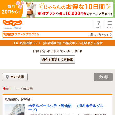
じゃらん
お得な特典をみる
ＪＲ 気仙沼線ＢＲＴ（赤岩港経由）の格安ホテルを駅名から探す
日付未定1泊 1部屋 大人2名 子供0名
条件を変更して再検索
MAP表示
安い順
4
軒中
1
～
4
軒表示
気仙沼駅から50秒！
ホテルパールシティ気仙沼 （HMIホテルグル
ープ）