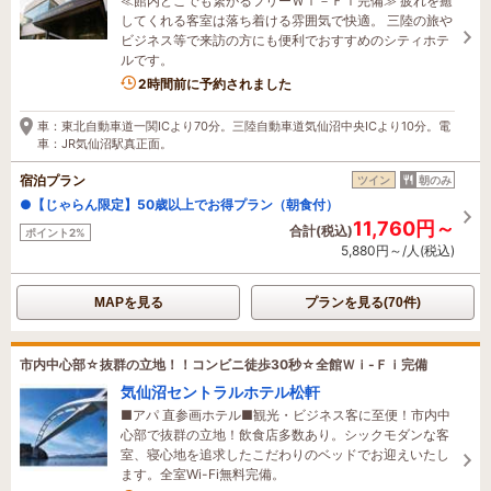
≪館内どこでも繋がるフリーＷｉ－Ｆｉ完備≫ 疲れを癒
してくれる客室は落ち着ける雰囲気で快適。 三陸の旅や
ビジネス等で来訪の方にも便利でおすすめのシティホテ
ルです。
2時間前に予約されました
車：東北自動車道一関ICより70分。三陸自動車道気仙沼中央ICより10分。電
車：JR気仙沼駅真正面。
宿泊プラン
ツイン
朝のみ
●【じゃらん限定】50歳以上でお得プラン（朝食付）
11,760円～
合計(税込)
ポイント2%
5,880円～/人(税込)
MAPを見る
プランを見る(70件)
市内中心部☆抜群の立地！！コンビニ徒歩30秒☆全館Ｗｉ-Ｆｉ完備
気仙沼セントラルホテル松軒
■アパ 直参画ホテル■観光・ビジネス客に至便！市内中
心部で抜群の立地！飲食店多数あり。シックモダンな客
室、寝心地を追求したこだわりのベッドでお迎えいたし
ます。全室Wi-Fi無料完備。