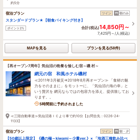
約5分
宿泊プラン
ツイン
朝のみ
スタンダードプラン★【朝食バイキング付き】
14,850円～
合計(税込)
ポイント2%
7,425円～/人(税込)
MAPを見る
プランを見る(58件)
【再オープン7周年】気仙沼の晩餐を愉しむ宿～磯 村～
網元の宿 和風ホテル磯村
≪2011年3月被災⇒2018年8月再オープン≫ 「食材の魅
力をそのままに」をモットーに、「気仙沼の海の幸」と
いう贅沢を 網元ならではの包容力を添え、提供致してお
ります。。
1名がこの宿を見ています
5時間前に予約されました
≪三陸自動車道≫気仙沼港ＩＣより車で約10分【お問合先：0226-24-
1133】
宿泊プラン
ツイン
朝・夕
【50歳以上限定】《磯の極～kiwami～少量ver.》× 「地酒三種飲み比べ