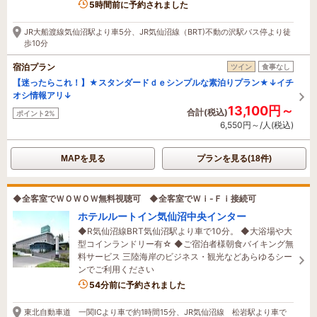
5時間前に予約されました
JR大船渡線気仙沼駅より車5分、JR気仙沼線（BRT)不動の沢駅バス停より徒
歩10分
宿泊プラン
ツイン
食事なし
【迷ったらこれ！】★スタンダードｄｅシンプルな素泊りプラン★↓イチ
オシ情報アリ↓
13,100円～
合計(税込)
ポイント2%
6,550円～/人(税込)
MAPを見る
プランを見る(18件)
◆全客室でＷＯＷＯＷ無料視聴可 ◆全客室でＷｉ-Ｆｉ接続可
ホテルルートイン気仙沼中央インター
◆R気仙沼線BRT気仙沼駅より車で10分。 ◆大浴場や大
型コインランドリー有☆ ◆ご宿泊者様朝食バイキング無
料サービス 三陸海岸のビジネス・観光などあらゆるシー
ンでご利用ください
54分前に予約されました
東北自動車道 一関ICより車で約1時間15分、JR気仙沼線 松岩駅より車で