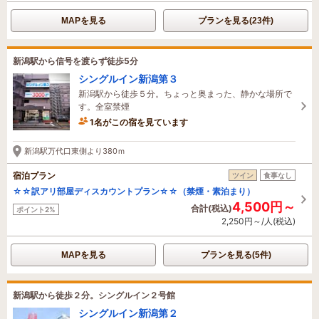
MAPを見る
プランを見る(23件)
新潟駅から信号を渡らず徒歩5分
シングルイン新潟第３
新潟駅から徒歩５分。ちょっと奥まった、静かな場所で
す。全室禁煙
1名がこの宿を見ています
たった今予約されました
新潟駅万代口東側より380ｍ
宿泊プラン
ツイン
食事なし
☆☆訳アリ部屋ディスカウントプラン☆☆（禁煙・素泊まり）
4,500円～
合計(税込)
ポイント2%
2,250円～/人(税込)
MAPを見る
プランを見る(5件)
新潟駅から徒歩２分。シングルイン２号館
シングルイン新潟第２