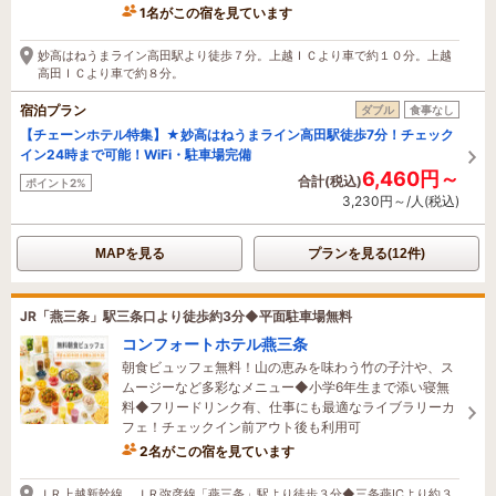
1名がこの宿を見ています
8時間前に予約されました
妙高はねうまライン高田駅より徒歩７分。上越ＩＣより車で約１０分。上越
高田ＩＣより車で約８分。
宿泊プラン
ダブル
食事なし
【チェーンホテル特集】★妙高はねうまライン高田駅徒歩7分！チェック
イン24時まで可能！WiFi・駐車場完備
6,460円～
合計(税込)
ポイント2%
3,230円～/人(税込)
MAPを見る
プランを見る(12件)
JR「燕三条」駅三条口より徒歩約3分◆平面駐車場無料
コンフォートホテル燕三条
朝食ビュッフェ無料！山の恵みを味わう竹の子汁や、ス
ムージーなど多彩なメニュー◆小学6年生まで添い寝無
料◆フリードリンク有、仕事にも最適なライブラリーカ
フェ！チェックイン前アウト後も利用可
2名がこの宿を見ています
2時間前に予約されました
ＪＲ上越新幹線、ＪＲ弥彦線「燕三条」駅より徒歩３分◆三条燕ICより約３