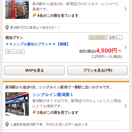
新潟駅から徒歩2分。駅周辺でのビジネス・レジャーに
最適です。
4名がこの宿を見ています
13分前に予約されました
新潟駅万代口東側より徒歩2分！！
宿泊プラン
セミダブル
食事なし
☆☆シンプル素泊りプラン☆☆【喫煙】
4,500円～
合計(税込)
ポイント2%
2,250円～/人(税込)
MAPを見る
プランを見る(7件)
新潟駅から徒歩1分。シングルイン新潟で一番駅に近いホテルです。
シングルイン新潟第１
新潟駅のすぐそばです。駅周辺でのちょっとしたご宿泊
にとても便利です。
2名がこの宿を見ています
32分前に予約されました
上越新幹線新潟駅下車、万代口を背に右手へ徒歩１分