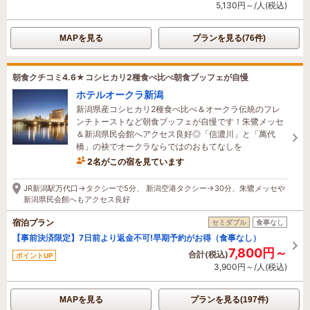
5,130円～/人(税込)
MAPを見る
プランを見る(76件)
朝食クチコミ4.6★コシヒカリ2種食べ比べ朝食ブッフェが自慢
ホテルオークラ新潟
新潟県産コシヒカリ2種食べ比べ＆オークラ伝統のフレ
ンチトーストなど朝食ブッフェが自慢です！朱鷺メッセ
＆新潟県民会館へアクセス良好◎「信濃川」と「萬代
橋」の袂でオークラならではのおもてなしを
2名がこの宿を見ています
たった今予約されました
JR新潟駅万代口→タクシーで5分、 新潟空港タクシー→30分、朱鷺メッセや
新潟県民会館へもアクセス良好
宿泊プラン
セミダブル
食事なし
【事前決済限定】7日前より返金不可!早期予約がお得（食事なし）
7,800円～
合計(税込)
ポイントUP
3,900円～/人(税込)
MAPを見る
プランを見る(197件)