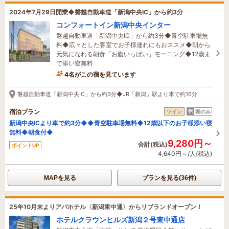
2024年7月29日開業◆磐越自動車道「新潟中央IC」から約3分
コンフォートイン新潟中央インター
磐越自動車道「新潟中央IC」から約3分◆青空駐車場無
料◆広々とした客室でお子様連れにもおススメ◆朝から
元気になれる朝食「お腹いっぱい」モーニング◆12歳ま
で添い寝無料
4名がこの宿を見ています
6時間前に予約されました
磐越自動車道「新潟中央IC」から約3分◆JR「新潟」駅より車で約16分
宿泊プラン
ツイン
朝のみ
新潟中央ICより車で約3分◆◆青空駐車場無料◆12歳以下のお子様添い寝
無料◆朝食付◆
9,280円～
合計(税込)
ポイントUP
4,640円～/人(税込)
MAPを見る
プランを見る(36件)
25年10月末よりアパホテル〈新潟東中通〉からリブランドオープン！
ホテルクラウンヒルズ新潟２号東中通店