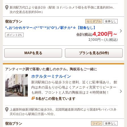
2時間前に予約されました
新潟駅万代口より徒歩2分（駅前 ヨドバシカメラ様を右手側に直進約80m、
次の交差点右折約50m）
宿泊プラン
セミダブル
食事なし
*｡おつかれサマー♪(*^▽^*)(^O^)ノ駅チカ*☆【朝食なし】
4,200円～
合計(税込)
ポイント2%
2,100円～/人(税込)
MAPを見る
プランを見る(50件)
アンティーク調で落着いた癒しのホテル。陶板浴もご一緒に
ホテルターミナルイン
新潟駅南口から徒歩３分と便利、近くに駐車場あり。 館
内は木の温もりが心地よくアメニティ充実でリピーター
も納得。フロントと人気の陶板浴は２４時間体制！
5名がこの宿を見ています
1時間前に予約されました
上越新幹線新潟駅南口徒歩3分。北陸関越道新潟西ICより国道8号バイパス弁
天IC出口から駅南口方面へ10分。
宿泊プラン
ツイン
食事なし