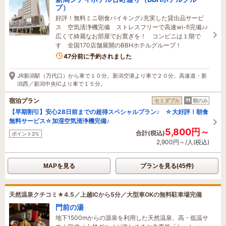
プ）
好評！無料ミニ朝食バイキング♪充実した貸出品サービ
ス 空気清浄機完備 ストレスフリーで高速wi-fi完備♪♪
広くて綺麗なお部屋でお寛ぎを！ コンビニは１階で
す 全国170店舗展開のBBHホテルグループ！
47分前に予約されました
JR新潟駅（万代口）から車で１０分。新潟空港より車で２０分。高速道・新
潟西／新潟中央ICより車で１５分。
宿泊プラン
セミダブル
朝のみ
【早期割引】安心28日前までの超得スペシャルプラン♪ ☆大好評！朝食
無料サービス☆加湿空気清浄機完備♪
5,800円～
合計(税込)
ポイント2%
2,900円～/人(税込)
MAPを見る
プランを見る(45件)
天然温泉クチコミ★4.5／上越ICから5分／大型車OKの無料駐車場完備
門前の湯
地下1500mからの源泉を利用した天然温泉、高・低温サ