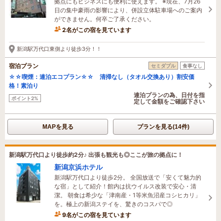
拠点にもビジネスにも便利に使えます。 ※現在、7月26
日の集中豪雨の影響により、併設立体駐車場へのご案内
ができません。何卒ご了承ください。
2名がこの宿を見ています
2時間前に予約されました
新潟駅万代口東側より徒歩3分！！
宿泊プラン
セミダブル
食事なし
☆☆喫煙：連泊エコプラン☆☆ 清掃なし（タオル交換あり）割安価
格！素泊り
連泊プランの為、日付を指
ポイント2%
定して金額をご確認下さい
MAPを見る
プランを見る(14件)
新潟駅万代口より徒歩約2分♪ 出張も観光も◎ここが旅の拠点に！
新潟京浜ホテル
新潟駅万代口より徒歩2分。 全国放送で「安くて魅力的
な宿」として紹介！館内は抗ウイルス改装で安心・清
潔。 朝食は希少な「津南産・1等米魚沼産コシヒカリ」
を。極上の新潟ステイを、驚きのコスパで◎
9名がこの宿を見ています