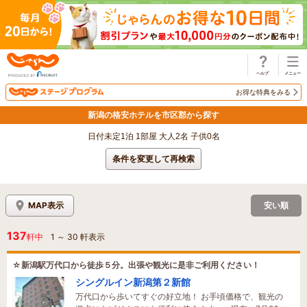
じゃらん
お得な特典をみる
新潟の格安ホテルを市区郡から探す
日付未定1泊 1部屋 大人2名 子供0名
条件を変更して再検索
MAP表示
安い順
137
軒中
1
～
30
軒表示
☆新潟駅万代口から徒歩５分。出張や観光に是非ご利用ください！
シングルイン新潟第２新館
万代口から歩いてすぐの好立地！ お手頃価格で、観光の