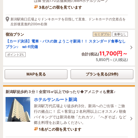
は隣 全国170店舗展開のBBHホテルグループ
3名がこの宿を見ています
15分前に予約されました
新潟駅南口広場よりドンキホーテを目指して直進、ドンキホーテの交差点を
左折後直進約200m右側
宿泊プラン
セミダブル
食事なし
【カード決済】電車・バスの旅 ようこそ新潟！！ スタンダード食事なし
プラン♪ wi-fi完備
11,700円～
合計(税込)
ポイント2%
5,850円～/人(税込)
MAPを見る
プランを見る(29件)
新潟駅徒歩約３分！全室15㎡以上でゆったり◆アメニティも豊富♪
ホテルサンルート新潟
新潟駅万代広場より徒歩約3分。新潟へのご出張・ご旅
行の拠点に！ 広々客室は２名利用以上にオススメ♪ 朝食
バイキングでは新潟名物「たれカツ」「へぎそば」など
郷土料理をお楽しみください。
1名がこの宿を見ています
17分前に予約されました