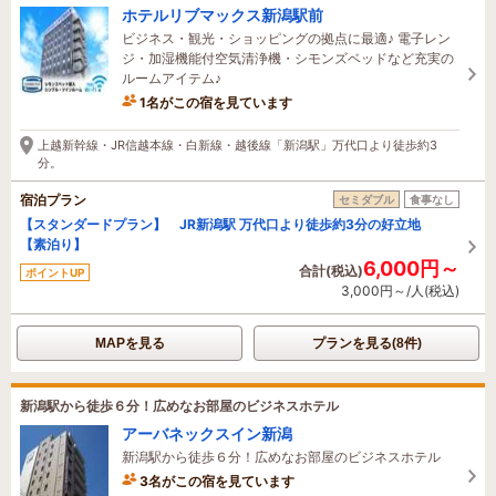
ホテルリブマックス新潟駅前
ビジネス・観光・ショッピングの拠点に最適♪ 電子レン
ジ・加湿機能付空気清浄機・シモンズベッドなど充実の
ルームアイテム♪
1名がこの宿を見ています
8時間前に予約されました
上越新幹線・JR信越本線・白新線・越後線「新潟駅」万代口より徒歩約3
分。
宿泊プラン
セミダブル
食事なし
【スタンダードプラン】 JR新潟駅 万代口より徒歩約3分の好立地
【素泊り】
6,000円～
合計(税込)
ポイントUP
3,000円～/人(税込)
MAPを見る
プランを見る(8件)
新潟駅から徒歩６分！広めなお部屋のビジネスホテル
アーバネックスイン新潟
新潟駅から徒歩６分！広めなお部屋のビジネスホテル
3名がこの宿を見ています