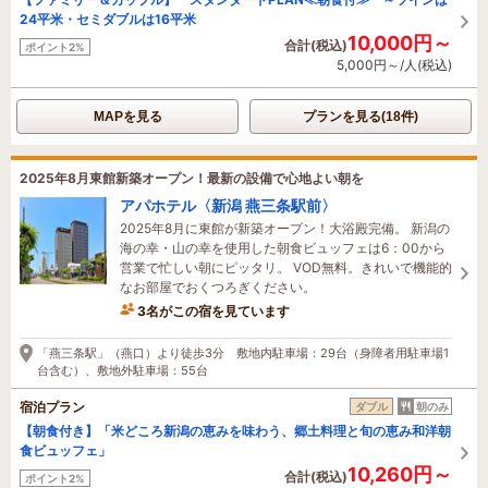
24平米・セミダブルは16平米
10,000円～
合計(税込)
ポイント2%
5,000円～/人(税込)
MAPを見る
プランを見る(18件)
2025年8月東館新築オープン！最新の設備で心地よい朝を
アパホテル〈新潟 燕三条駅前〉
2025年8月に東館が新築オープン！大浴殿完備。 新潟の
海の幸・山の幸を使用した朝食ビュッフェは6：00から
営業で忙しい朝にピッタリ。 VOD無料。きれいで機能的
なお部屋でおくつろぎください。
3名がこの宿を見ています
17分前に予約されました
「燕三条駅」（燕口）より徒歩3分 敷地内駐車場：29台（身障者用駐車場1
台含む）、敷地外駐車場：55台
宿泊プラン
ダブル
朝のみ
【朝食付き】「米どころ新潟の恵みを味わう、郷土料理と旬の恵み和洋朝
食ビュッフェ」
10,260円～
合計(税込)
ポイント2%