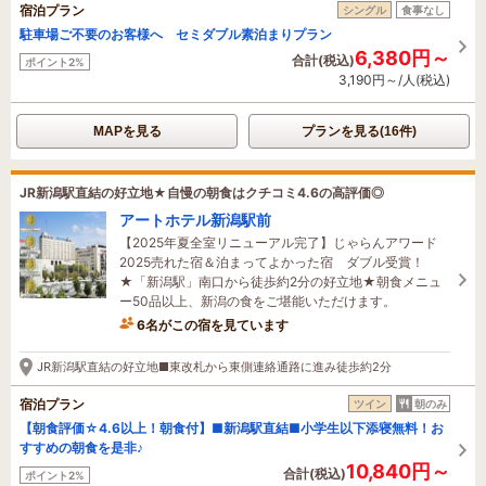
宿泊プラン
シングル
食事なし
駐車場ご不要のお客様へ セミダブル素泊まりプラン
6,380円～
合計(税込)
ポイント2%
3,190円～/人(税込)
MAPを見る
プランを見る(16件)
JR新潟駅直結の好立地★自慢の朝食はクチコミ4.6の高評価◎
アートホテル新潟駅前
【2025年夏全室リニューアル完了】じゃらんアワード
2025売れた宿＆泊まってよかった宿 ダブル受賞！
★「新潟駅」南口から徒歩約2分の好立地★朝食メニュ
ー50品以上、新潟の食をご堪能いただけます。
6名がこの宿を見ています
たった今予約されました
JR新潟駅直結の好立地■東改札から東側連絡通路に進み徒歩約2分
宿泊プラン
ツイン
朝のみ
【朝食評価☆4.6以上！朝食付】■新潟駅直結■小学生以下添寝無料！お
すすめの朝食を是非♪
10,840円～
合計(税込)
ポイント2%