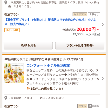
ＪＲ新潟駅より徒歩約３分 北陸自動車道 新潟西ＩＣ下り新潟バイパス紫竹
山ＩＣより１０分 。
宿泊プラン
セミダブル
食事なし
【返金不可プラン】（食事なし）新潟駅より徒歩約3分の立地！ビジネ
ス・観光の拠点に♪
26,600円～
合計(税込)
ポイントUP
13,300円～/人(税込)
MAPを見る
プランを見る(250件)
JR新潟駅万代口より徒歩約3分◆新潟空港よりバスで約25分
コンフォートホテル新潟駅前
朝食ビュッフェ無料！山の恵みを味わう竹の子汁や、ス
ムージーなど多彩なメニュー◆小学6年生まで添い寝無
料◆フリードリンク有、仕事にも最適なライブラリーカ
フェ！チェックイン前アウト後も利用可
3名がこの宿を見ています
51分前に予約されました
ＪＲ新潟駅「万代口」・「西口」より徒歩３分
宿泊プラン
ダブル
朝のみ