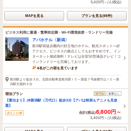
5,420円～/人(税込)
MAPを見る
プランを見る(98件)
ビジネス利用に最適・繁華街近隣・Wi-Fi環境抜群・ランドリー完備
アパホテル〈新潟〉
新潟駅前徒歩圏内の好立地のホテル。観光スポットへ好
アクセス。ビジネスの拠点としてもおすすめです。 イン
ターネット接続無料！テレビは全室50型液晶テレビ！コ
インランドリーも完備しております。
4名がこの宿を見ています
たった今予約されました
新潟駅より徒歩３分。北陸自動車道新潟西ＩＣ～国道７号線紫竹山ＩＣ～新
潟駅方面約５分
宿泊プラン
ダブル
食事なし
【素泊まり】JR新潟駅（万代口）徒歩3分【アパは映画もアニメも見放
題】
6,800円～
合計(税込)
ポイントUP
3,400円～/人(税込)