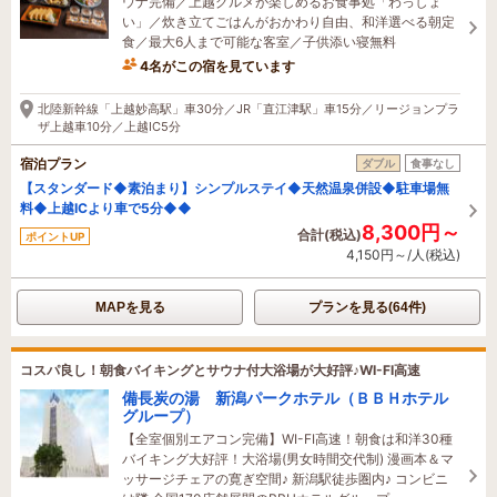
ウナ完備／上越グルメが楽しめるお食事処「わっしょ
い」／炊き立てごはんがおかわり自由、和洋選べる朝定
食／最大6人まで可能な客室／子供添い寝無料
4名がこの宿を見ています
12分前に予約されました
北陸新幹線「上越妙高駅」車30分／JR「直江津駅」車15分／リージョンプラ
ザ上越車10分／上越IC5分
宿泊プラン
ダブル
食事なし
【スタンダード◆素泊まり】シンプルステイ◆天然温泉併設◆駐車場無
料◆上越ICより車で5分◆◆
8,300円～
合計(税込)
ポイントUP
4,150円～/人(税込)
MAPを見る
プランを見る(64件)
コスパ良し！朝食バイキングとサウナ付大浴場が大好評♪WI-FI高速
備長炭の湯 新潟パークホテル（ＢＢＨホテル
グループ）
【全室個別エアコン完備】WI-FI高速！朝食は和洋30種
バイキング大好評！大浴場(男女時間交代制) 漫画本＆マ
ッサージチェアの寛ぎ空間♪ 新潟駅徒歩圏内♪ コンビニ