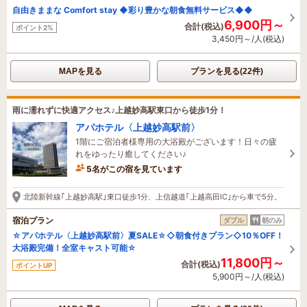
自由きままな Comfort stay ◆彩り豊かな朝食無料サービス◆◆
6,900円～
合計(税込)
ポイント2%
3,450円～/人(税込)
MAPを見る
プランを見る(22件)
雨に濡れずに快適アクセス♪上越妙高駅東口から徒歩1分！
アパホテル〈上越妙高駅前〉
1階にご宿泊者様専用の大浴殿がございます！日々の疲
れをゆったり癒してください♪
5名がこの宿を見ています
33分前に予約されました
北陸新幹線｢上越妙高駅｣東口徒歩1分、上信越道｢上越高田IC｣から車で5分。
宿泊プラン
ダブル
朝のみ
☆アパホテル〈上越妙高駅前〉夏SALE☆◇朝食付きプラン◇10％OFF！
大浴殿完備！全室キャスト可能☆
11,800円～
合計(税込)
ポイントUP
5,900円～/人(税込)