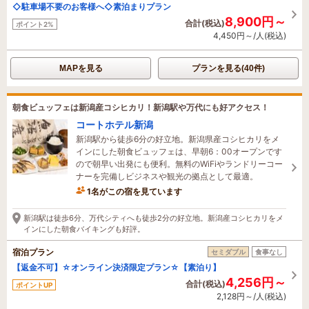
◇駐車場不要のお客様へ◇素泊まりプラン
8,900円～
合計(税込)
ポイント2%
4,450円～/人(税込)
MAPを見る
プランを見る(40件)
朝食ビュッフェは新潟産コシヒカリ！新潟駅や万代にも好アクセス！
コートホテル新潟
新潟駅から徒歩6分の好立地。新潟県産コシヒカリをメ
インにした朝食ビュッフェは、早朝6：00オープンです
ので朝早い出発にも便利。無料のWiFiやランドリーコー
ナーを完備しビジネスや観光の拠点として最適。
1名がこの宿を見ています
1時間前に予約されました
新潟駅は徒歩6分、万代シティへも徒歩2分の好立地。新潟産コシヒカリをメ
インにした朝食バイキングも好評。
宿泊プラン
セミダブル
食事なし
【返金不可】☆オンライン決済限定プラン☆【素泊り】
4,256円～
合計(税込)
ポイントUP
2,128円～/人(税込)