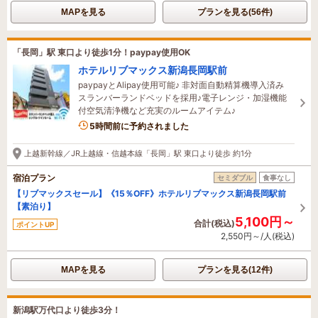
MAPを見る
プランを見る(56件)
「長岡」駅 東口より徒歩1分！paypay使用OK
ホテルリブマックス新潟長岡駅前
paypayとAlipay使用可能♪ 非対面自動精算機導入済み
スランバーランドベッドを採用♪電子レンジ・加湿機能
付空気清浄機など充実のルームアイテム♪
5時間前に予約されました
上越新幹線／JR上越線・信越本線「長岡」駅 東口より徒歩 約1分
宿泊プラン
セミダブル
食事なし
【リブマックスセール】《15％OFF》ホテルリブマックス新潟長岡駅前
【素泊り】
5,100円～
合計(税込)
ポイントUP
2,550円～/人(税込)
MAPを見る
プランを見る(12件)
新潟駅万代口より徒歩3分！