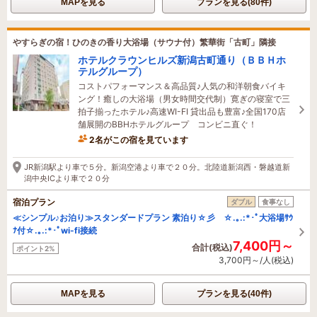
MAPを見る
プランを見る(80件)
やすらぎの宿！ひのきの香り大浴場（サウナ付）繁華街「古町」隣接
ホテルクラウンヒルズ新潟古町通り（ＢＢＨホ
テルグループ）
コストパフォーマンス＆高品質♪人気の和洋朝食バイキ
ング！癒しの大浴場（男女時間交代制）寛ぎの寝室で三
拍子揃ったホテル♪高速WI-FI 貸出品も豊富♪全国170店
舗展開のBBHホテルグループ コンビニ直ぐ！
2名がこの宿を見ています
40分前に予約されました
JR新潟駅より車で５分。新潟空港より車で２０分。北陸道新潟西・磐越道新
潟中央ICより車で２０分
宿泊プラン
ダブル
食事なし
≪シンプル♪お泊り≫スタンダードプラン 素泊り☆彡 ☆.｡.:*･ﾟ大浴場ｻｳ
ﾅ付☆.｡.:*･ﾟwi-fi接続
7,400円～
合計(税込)
ポイント2%
3,700円～/人(税込)
MAPを見る
プランを見る(40件)