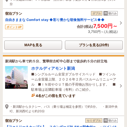
分
宿泊プラン
ダブル
朝のみ
自由きままな Comfort stay ◆彩り豊かな朝食無料サービス◆◆
7,500円～
合計(税込)
ポイントUP
3,750円～/人(税込)
MAPを見る
プランを見る(20件)
新潟駅から車で約５分、繁華街古町中心部まで徒歩約５分の好立地
ホテルディアモント新潟
■シングルルーム全室ダブルサイスベッド ■ツインル
ーム全室最上階、２０２６年２月バスルームリニューア
ル ■ＩＮ前やＯＵＴ後の手荷物お預かりします。 ■
駐車場は近隣駐車場（有料）のご紹介。
4名がこの宿を見ています
1時間前に予約されました
・新潟駅からタクシー、バス（乗り場は補足を参照）で約5分。 ・新潟中央
IC、新潟西ICより約20分
宿泊プラン
セミダブル
朝のみ
【ファミリー＆カップル】 スタンダードPLAN≪朝食付≫ ～ツインは