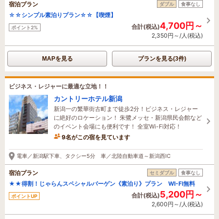
宿泊プラン
ダブル
食事なし
☆☆シンプル素泊りプラン☆☆【喫煙】
4,700円～
合計(税込)
ポイント2%
2,350円～/人(税込)
MAPを見る
プランを見る(3件)
ビジネス・レジャーに最適な立地！！
カントリーホテル新潟
新潟一の繁華街古町まで徒歩2分！ビジネス・レジャー
に絶好のロケーション！ 朱鷺メッセ・新潟県民会館など
のイベント会場にも便利です！ 全室Wi-Fi対応！
9名がこの宿を見ています
たった今予約されました
電車／新潟駅下車、タクシー5分 車／北陸自動車道～新潟西IC
宿泊プラン
セミダブル
食事なし
★★得割！じゃらんスペシャルバーゲン《素泊り》プラン WI-FI無料
5,200円～
合計(税込)
ポイントUP
2,600円～/人(税込)