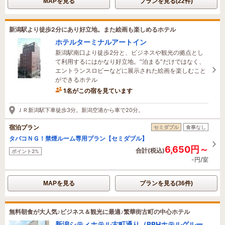
MAPを見る
プランを見る(22件)
新潟駅より徒歩2分にあり好立地。また絵画も楽しめるホテル
ホテルターミナルアートイン
新潟駅南口より徒歩2分と、ビジネスや観光の拠点とし
て利用するにはかなり好立地。“泊まる”だけではなく、
エントランスロビーなどに展示された絵画を楽しむこと
ができるホテル
1名がこの宿を見ています
9時間前に予約されました
ＪＲ新潟駅下車徒歩3分。新潟空港から車で20分。
宿泊プラン
セミダブル
食事なし
タバコＮＧ！禁煙ルーム専用プラン【セミダブル】
6,650円～
合計(税込)
ポイント2%
-円/室
MAPを見る
プランを見る(36件)
無料朝食が大人気♪ビジネス＆観光に最適♪繁華街古町の中心ホテル
新潟シティホテル古町通り（BBHホテルグルー