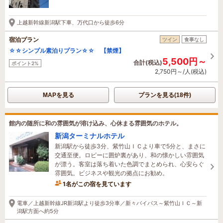
48分前に予約されました
上越新幹線新潟駅下車、万代口から徒歩6分
宿泊プラン
ツイン
食事なし
☆☆シンプル素泊りプラン☆☆ 【禁煙】
5,500円～
合計(税込)
ポイント2%
2,750円～/人(税込)
MAPを見る
プランを見る(18件)
館内の随所に和の雰囲気が溶け込み、心休まる雰囲気のホテル。
新潟ターミナルホテル
新潟駅から徒歩3分、紫竹山ＩＣより車で5分と、まさに
交通至便。ロビーに囲炉裏があり、和の懐かしい雰囲気
が漂う。客室は落ち着いた色調でまとめられ、心安らぐ
雰囲気。ビジネスや観光の拠点にお勧め。
1名がこの宿を見ています
1時間前に予約されました
電車／上越新幹線JR新潟駅より徒歩3分車／新々バイパス～紫竹山ＩＣ～新
潟駅方面へ約5分