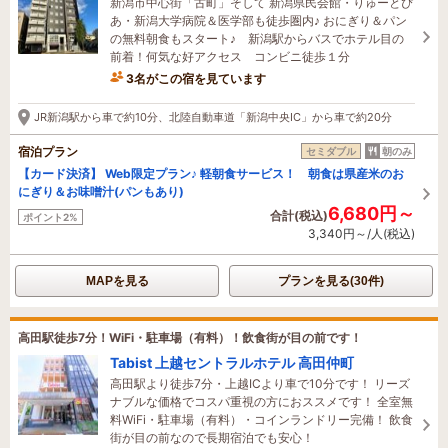
新潟市中心街「古町」そして 新潟県民会館・りゅーとぴ
あ・新潟大学病院＆医学部も徒歩圏内♪ おにぎり＆パン
の無料朝食もスタート♪ 新潟駅からバスでホテル目の
前着！何気な好アクセス コンビニ徒歩１分
3名がこの宿を見ています
29分前に予約されました
JR新潟駅から車で約10分、北陸自動車道「新潟中央IC」から車で約20分
宿泊プラン
セミダブル
朝のみ
【カード決済】 Web限定プラン♪ 軽朝食サービス！ 朝食は県産米のお
にぎり＆お味噌汁(パンもあり)
6,680円～
合計(税込)
ポイント2%
3,340円～/人(税込)
MAPを見る
プランを見る(30件)
高田駅徒歩7分！WiFi・駐車場（有料）！飲食街が目の前です！
Tabist 上越セントラルホテル 高田仲町
高田駅より徒歩7分・上越ICより車で10分です！ リーズ
ナブルな価格でコスパ重視の方におススメです！ 全室無
料WiFi・駐車場（有料）・コインランドリー完備！ 飲食
街が目の前なので長期宿泊でも安心！