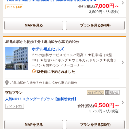
7,000円～
合計(税込)
ポイントUP
3,500円～/人(税込)
MAPを見る
プランを見る(64件)
JR亀山駅から徒歩７分！亀山ICから車で約10分
ホテル亀山ヒルズ
５つの無料サービスでコスパ最高！ ★駐車場（大型
OK）★朝食バイキング★ウェルカムドリンク★夜食ラ
ーメン★無料ランドリーコーナー
5名がこの宿を見ています
12分前に予約されました
JR亀山駅から徒歩７分！亀山ICから車で約10分
宿泊プラン
セミダブル
朝のみ
人気NO1！スタンダードプラン【無料朝食付】
6,500円～
合計(税込)
ポイント2%
3,250円～/人(税込)
MAPを見る
プランを見る(28件)