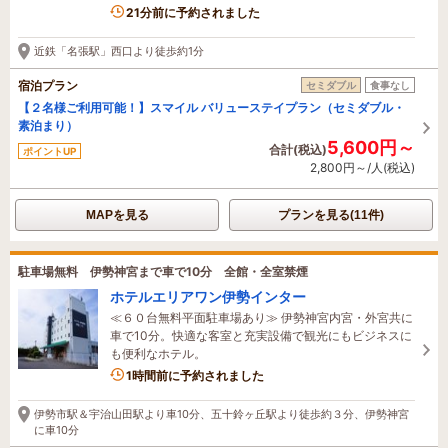
5名がこの宿を見ています
21分前に予約されました
近鉄「名張駅」西口より徒歩約1分
宿泊プラン
セミダブル
食事なし
【２名様ご利用可能！】スマイル バリューステイプラン（セミダブル・
素泊まり）
5,600円～
合計(税込)
ポイントUP
2,800円～/人(税込)
MAPを見る
プランを見る(11件)
駐車場無料 伊勢神宮まで車で10分 全館・全室禁煙
ホテルエリアワン伊勢インター
≪６０台無料平面駐車場あり≫ 伊勢神宮内宮・外宮共に
車で10分。快適な客室と充実設備で観光にもビジネスに
も便利なホテル。
2名がこの宿を見ています
1時間前に予約されました
伊勢市駅＆宇治山田駅より車10分、五十鈴ヶ丘駅より徒歩約３分、伊勢神宮
に車10分