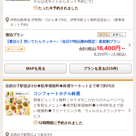
テル公式サイトからネット予約にて)
4名がこの宿を見ています
たった今予約されました
伊勢自動車道 伊勢西I・Cから車で9分。伊勢市駅より無料送迎あり。(要事前
ネット予約)
宿泊プラン
ダブル
食事なし
【素泊り】空いてたらラッキー♪〈当日17時以降IN限定〉直前割プラン
16,400円～
合計(税込)
ポイントUP
8,200円～/人(税込)
MAPを見る
プランを見る(315件)
近鉄白子駅徒歩3分◆駐車場無料◆鈴鹿サーキットまで車で約15分
コンフォートホテル鈴鹿
朝食ビュッフェ無料！サラダやこだわりのスムージーな
ど多彩なメニュー◆青空駐車場無料◆小学6年生まで添
い寝無料◆フリードリンク有、ウェルカムドリンクサー
ビス
2名がこの宿を見ています
12時間前に予約されました
近鉄白子駅西口より徒歩3分