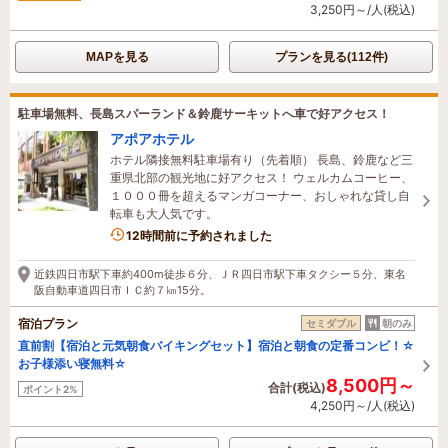
3,250円～/人(税込)
MAPを見る
プランを見る(112件)
駐車場無料、長島スパーランド＆鈴鹿サーキットへ車で好アクセス！
アポアホテル
ホテル隣接無料駐車場有り（先着順） 長島、鈴鹿など三
重県北部の観光地に好アクセス！ ウェルカムコーヒー、
１０００冊を超えるマンガコーナー、おしゃれな貸し自
転車も大人気です。
1名がこの宿を見ています
12時間前に予約されました
近鉄四日市駅下車約400m徒歩６分、ＪＲ四日市駅下車タクシー５分、東名
阪自動車道四日市ＩＣ約７㎞15分。
宿泊プラン
セミダブル
朝のみ
直前割【宿泊と元気朝食バイキングセット】宿泊と朝食の定番コンビ！☆
お子様添い寝無料☆
8,500円～
合計(税込)
ポイント2%
4,250円～/人(税込)