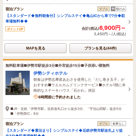
宿泊プラン
ダブル
朝のみ
【スタンダード◆無料朝食付】シンプルステイ◆亀山ICから車で7分◆駐
車場無料◆◆
6,900円～
合計(税込)
ポイントUP
3,450円～/人(税込)
MAPを見る
プランを見る(44件)
無料駐車場■伊勢市駅徒歩3分■外宮徒歩15分■子供添い寝無料
伊勢シティホテル
朝食は伊勢志摩産あおさを使用した「だし巻き玉子」が
おすすめ■ウエルカムドリンクサービス■ホテル1階に本
格的なステーキハウス「石かわ」併設
2名がこの宿を見ています
6時間前に予約されました
■JR・近鉄「伊勢市駅」近鉄改札口から徒歩3分、「宇治山田駅」徒歩5分
■「伊勢西IC」8分
宿泊プラン
ダブル
食事なし
【スタンダード◆素泊まり】シンプルステイ◆近鉄伊勢市駅改札より徒
歩3分◆駐車場無料◆◆