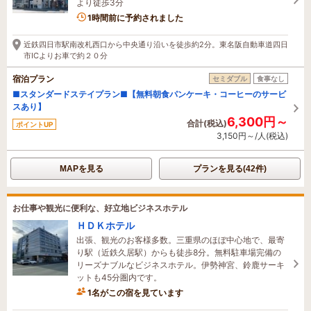
より徒歩3分
1名がこの宿を見ています
1時間前に予約されました
近鉄四日市駅南改札西口から中央通り沿いを徒歩約2分。東名阪自動車道四日
市ICよりお車で約２０分
宿泊プラン
セミダブル
食事なし
■スタンダードステイプラン■【無料朝食パンケーキ・コーヒーのサービ
スあり】
6,300円～
合計(税込)
ポイントUP
3,150円～/人(税込)
MAPを見る
プランを見る(42件)
お仕事や観光に便利な、好立地ビジネスホテル
ＨＤＫホテル
出張、観光のお客様多数。三重県のほぼ中心地で、最寄
り駅（近鉄久居駅）からも徒歩8分。無料駐車場完備の
リーズナブルなビジネスホテル。伊勢神宮、鈴鹿サーキ
ットも45分圏内です。
1名がこの宿を見ています