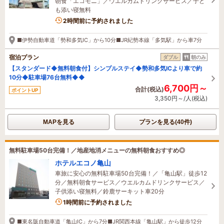
朝食「エコモニ」／ウエルカムドリンクサービス／子ど
も添い寝無料
2時間前に予約されました
■伊勢自動車道「勢和多気IC」から10分■JR紀勢本線「多気駅」から車7分
宿泊プラン
ダブル
朝のみ
【スタンダード◆無料朝食付】シンプルステイ◆勢和多気ICより車で約
10分◆駐車場76台無料◆◆
6,700円～
合計(税込)
ポイントUP
3,350円～/人(税込)
MAPを見る
プランを見る(40件)
無料駐車場50台完備！／地産地消メニューの無料朝食おすすめ◎
ホテルエコノ亀山
車旅に安心の無料駐車場50台完備！／「亀山駅」徒歩12
分／無料朝食サービス／ウエルカムドリンクサービス／
子供添い寝無料／鈴鹿サーキット車20分
4名がこの宿を見ています
1時間前に予約されました
■東名阪自動車道「亀山IC」から7分■JR関西本線「亀山駅」から徒歩12分