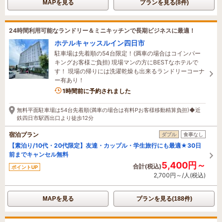
MAPを見る
プランを見る(8件)
24時間利用可能なランドリー＆ミニキッチンで長期ビジネスに最適！
ホテルキャッスルイン四日市
駐車場は先着順の54台限定！(満車の場合はコインパー
キングお客様ご負担) 現場マンの方にBESTなホテルで
す！ 現場の帰りには洗濯乾燥も出来るランドリーコーナ
ー有あり！
1時間前に予約されました
無料平面駐車場は54台先着順(満車の場合は有料Pお客様移動精算負担)◆近
鉄四日市駅西出口より徒歩12分
宿泊プラン
ダブル
食事なし
【素泊り/10代・20代限定】友達・カップル・学生旅行にも最適★30日
前までキャンセル無料
5,400円～
合計(税込)
ポイントUP
2,700円～/人(税込)
MAPを見る
プランを見る(188件)