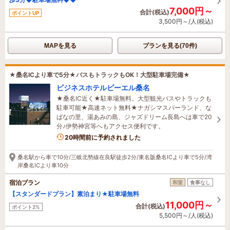
7,000円～
合計(税込)
ポイントUP
3,500円～/人(税込)
MAPを見る
プランを見る(70件)
★桑名ICより車で5分★バスもトラックもOK！大型駐車場完備★
ビジネスホテルビーエル桑名
★桑名IC近く★駐車場無料。大型観光バスやトラックも
駐車可能★高速ネット無料★ナガシマスパーランド、な
ばなの里、湯あみの島、ジャズドリーム長島へは車で20
分♪伊勢神宮等へもアクセス便利です。
1名がこの宿を見ています
20時間前に予約されました
桑名駅から車で10分/三岐北勢線在良駅徒歩2分/東名阪桑名ICより車で5分/湾
岸桑名ICより車10分
宿泊プラン
和室
食事なし
【スタンダードプラン】素泊まり★駐車場無料
11,000円～
合計(税込)
ポイント2%
5,500円～/人(税込)