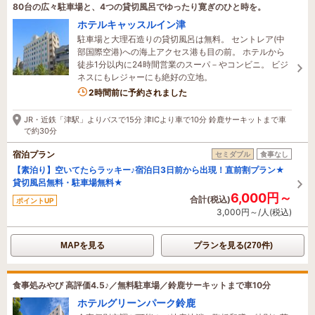
80台の広々駐車場と、4つの貸切風呂でゆったり寛ぎのひと時を。
ホテルキャッスルイン津
駐車場と大理石造りの貸切風呂は無料。 セントレア(中
部国際空港)への海上アクセス港も目の前。 ホテルから
徒歩1分以内に24時間営業のスーパ－やコンビニ。 ビジ
ネスにもレジャーにも絶好の立地。
1名がこの宿を見ています
2時間前に予約されました
JR・近鉄「津駅」よりバスで15分 津ICより車で10分 鈴鹿サーキットまで車
で約30分
宿泊プラン
セミダブル
食事なし
【素泊り】空いてたらラッキー♪宿泊日3日前から出現！直前割プラン★
貸切風呂無料・駐車場無料★
6,000円～
合計(税込)
ポイントUP
3,000円～/人(税込)
MAPを見る
プランを見る(270件)
食事処みやび 高評価4.5♪／無料駐車場／鈴鹿サーキットまで車10分
ホテルグリーンパーク鈴鹿