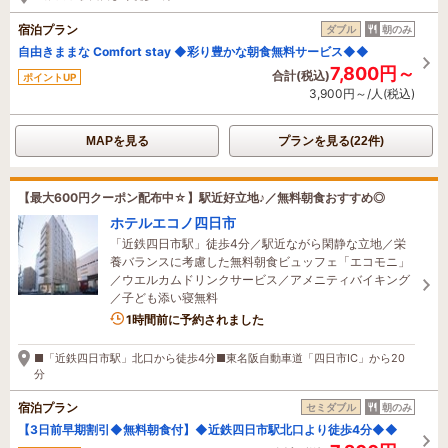
宿泊プラン
ダブル
朝のみ
自由きままな Comfort stay ◆彩り豊かな朝食無料サービス◆◆
7,800円～
合計(税込)
ポイントUP
3,900円～/人(税込)
MAPを見る
プランを見る(22件)
【最大600円クーポン配布中☆】駅近好立地♪／無料朝食おすすめ◎
ホテルエコノ四日市
「近鉄四日市駅」徒歩4分／駅近ながら閑静な立地／栄
養バランスに考慮した無料朝食ビュッフェ「エコモニ」
／ウエルカムドリンクサービス／アメニティバイキング
／子ども添い寝無料
2名がこの宿を見ています
1時間前に予約されました
■「近鉄四日市駅」北口から徒歩4分■東名阪自動車道「四日市IC」から20
分
宿泊プラン
セミダブル
朝のみ
【3日前早期割引◆無料朝食付】◆近鉄四日市駅北口より徒歩4分◆◆