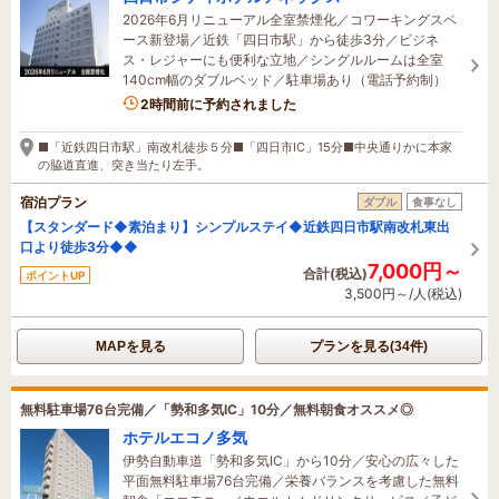
2026年6月リニューアル全室禁煙化／コワーキングスペ
ース新登場／近鉄「四日市駅」から徒歩3分／ビジネ
ス・レジャーにも便利な立地／シングルルームは全室
140cm幅のダブルベッド／駐車場あり（電話予約制）
2時間前に予約されました
■「近鉄四日市駅」南改札徒歩５分■「四日市IC」15分■中央通りかに本家
の脇道直進、突き当たり左手。
宿泊プラン
ダブル
食事なし
【スタンダード◆素泊まり】シンプルステイ◆近鉄四日市駅南改札東出
口より徒歩3分◆◆
7,000円～
合計(税込)
ポイントUP
3,500円～/人(税込)
MAPを見る
プランを見る(34件)
無料駐車場76台完備／「勢和多気IC」10分／無料朝食オススメ◎
ホテルエコノ多気
伊勢自動車道「勢和多気IC」から10分／安心の広々した
平面無料駐車場76台完備／栄養バランスを考慮した無料