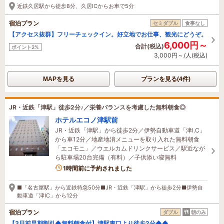
近鉄久居駅から徒歩8分、久居ICからお車で5分
宿泊プラン
セミダブル
食事なし
【アクセス抜群】フリーチェックイン。好立地でお仕事、観光にどうぞ。
6,000円～
合計(税込)
ポイント2%
3,000円～/人(税込)
MAPを見る
プランを見る(4件)
JR・近鉄「津駅」徒歩2分♪／栄養バランスを考慮した無料朝食◎
ホテルエコノ津駅前
JR・近鉄「津駅」から徒歩2分／伊勢自動車道「津I.C」
から車12分／地産地消メニューを取り入れた無料朝食
「エコモニ」／ウエルカムドリンクサービス／駅近なが
ら駐車場20台完備（有料）／子供添い寝無料
1名がこの宿を見ています
1時間前に予約されました
■「名古屋駅」から近鉄特急50分■JR・近鉄「津駅」から徒歩2分■伊勢自
動車道「津IC」から12分
宿泊プラン
ダブル
朝のみ
【3日前早期割引◆無料朝食付】津駅東口より徒歩2分◆◆