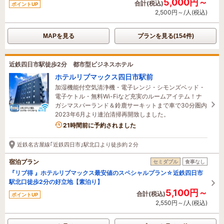
5,000円～
合計(税込)
ポイントUP
2,500円～/人(税込)
MAPを見る
プランを見る(154件)
近鉄四日市駅徒歩2分 都市型ビジネスホテル
ホテルリブマックス四日市駅前
加湿機能付空気清浄機・電子レンジ・シモンズベッド・
電子ケトル・無料Wi-Fiなど充実のルームアイテム！ナ
ガシマスパーランド＆鈴鹿サーキットまで車で30分圏内
2023年6月より連泊清掃再開致しました。
21時間前に予約されました
近鉄名古屋線｢近鉄四日市｣駅北口より徒歩約２分
宿泊プラン
セミダブル
食事なし
『リブ得 』ホテルリブマックス最安値のスペシャルプラン☆近鉄四日市
駅北口徒歩2分の好立地【素泊り】
5,100円～
合計(税込)
ポイントUP
2,550円～/人(税込)