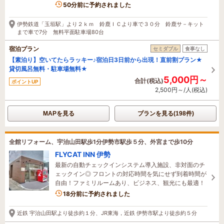
3名がこの宿を見ています
50分前に予約されました
伊勢鉄道「玉垣駅」より２ｋｍ 鈴鹿ＩＣより車で３０分 鈴鹿サ－キット
まで車で7分 無料平面駐車場80台
宿泊プラン
セミダブル
食事なし
【素泊り】空いてたらラッキー♪宿泊日3日前から出現！直前割プラン★
貸切風呂無料・駐車場無料★
5,000円～
合計(税込)
ポイントUP
2,500円～/人(税込)
MAPを見る
プランを見る(198件)
全館リフォーム、宇治山田駅歩1分伊勢市駅歩５分、外宮まで歩10分
FLYCAT INN 伊勢
最新の自動チェックインシステム導入施設、非対面のチ
ェックイン◎ フロントの対応時間を気にせず到着時間が
自由！ファミリルームあり、ビジネス、観光にも最適！
2名がこの宿を見ています
18分前に予約されました
近鉄 宇治山田駅より徒歩約１分、JR東海，近鉄 伊勢市駅より徒歩約５分