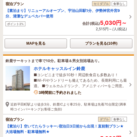
宿泊プラン
セミダブル
食事なし
【素泊まり】リニューアルオープン、宇治山田駅1分、伊勢神宮外宮9
分、清潔なデュベカバー使用
5,030円～
合計(税込)
ポイント2%
2,515円～/人(税込)
MAPを見る
プランを見る(10件)
鈴鹿サーキットまで車で10分。駐車場＆男女別浴場あり。
ホテルキャッスルイン鈴鹿
■コンビニまで徒歩10秒！周辺飲食店も多数あり！
■Wi-Fiやランドリーも備えてあるため、長期利用にも最
適。 ■ウェルカムドリンク、アメニティバーをご用意。
2名がこの宿を見ています
3時間前に予約されました
近鉄平田町駅より徒歩3分。鈴鹿ICより車25分。駐車場は先着70台限定(満車
時コインパーキングお客様ご負担)
宿泊プラン
ダブル
食事なし
【素泊り】空いてたらラッキー♪宿泊日3日前から出現！直前割プラン★
大浴場無料・駐車場無料★