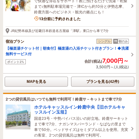
で快適な滞在をサポート！夜に預けるだけで洗濯・乾燥
まで♪無料駐車場完備で・津ICから約10分と伊勢志摩、
鈴鹿方面へのビジネス・観光の拠点にも！
3名がこの宿を見ています
13分前に予約されました
JR紀勢本線及び近畿日本鉄道名古屋線「津駅」東口から車で7分
宿泊プラン
シングル
朝のみ
【極楽湯チケット付｜朝食付】極楽湯の入浴チケット付きプラン！◆洗濯
無料サービス付
7,000円～
合計(税込)
ポイント2%
3,500円～/人(税込)
MAPを見る
プランを見る(42件)
2つの貸切風呂はいつでも無料で利用可！鈴鹿サ－キットまで車で7分
ホテルキャッスルイン鈴鹿中央【旧ホテルキャ
ッスルイン玉垣】
国道23号・中勢バイパス沿いの好立地。鈴鹿サーキット
まで車で7分、ナガシマスパーランド・なばなの里まで
車で50分。ベッドサイズはセミダブル以上を使用。充実
の客室、2つの貸切風呂は無料で利用可。