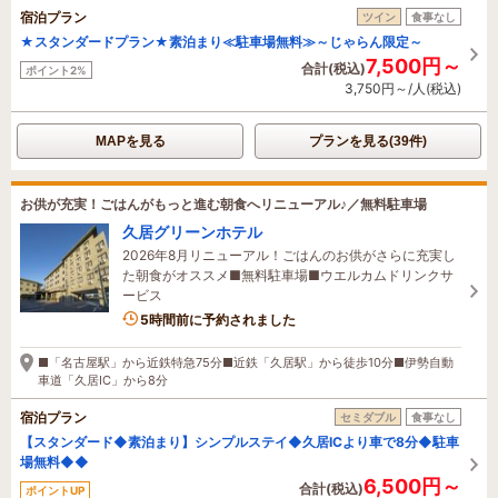
宿泊プラン
ツイン
食事なし
★スタンダードプラン★素泊まり≪駐車場無料≫～じゃらん限定～
7,500円～
合計(税込)
ポイント2%
3,750円～/人(税込)
MAPを見る
プランを見る(39件)
お供が充実！ごはんがもっと進む朝食へリニューアル♪／無料駐車場
久居グリーンホテル
2026年8月リニューアル！ごはんのお供がさらに充実し
た朝食がオススメ■無料駐車場■ウエルカムドリンクサ
ービス
1名がこの宿を見ています
5時間前に予約されました
■「名古屋駅」から近鉄特急75分■近鉄「久居駅」から徒歩10分■伊勢自動
車道「久居IC」から8分
宿泊プラン
セミダブル
食事なし
【スタンダード◆素泊まり】シンプルステイ◆久居ICより車で8分◆駐車
場無料◆◆
6,500円～
合計(税込)
ポイントUP