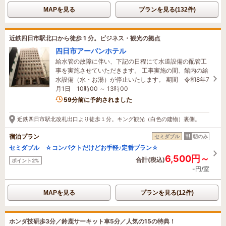
MAPを見る
プランを見る(132件)
近鉄四日市駅北口から徒歩 1 分。ビジネス・観光の拠点
四日市アーバンホテル
給水管の故障に伴い、下記の日程にて水道設備の配管工
事を実施させていただきます。 工事実施の間、館内の給
水設備（水・お湯）が停止いたします。 期間 令和8年7
月1日 10時00 ～ 13時00
1名がこの宿を見ています
59分前に予約されました
近鉄四日市駅北改札出口より徒歩１分。キング観光（白色の建物）裏側。
宿泊プラン
セミダブル
朝のみ
セミダブル ☆コンパクトだけどお手軽♪定番プラン☆
6,500円～
合計(税込)
ポイント2%
-円/室
MAPを見る
プランを見る(12件)
ホンダ技研歩3分／鈴鹿サーキット車5分／人気の15の特典！