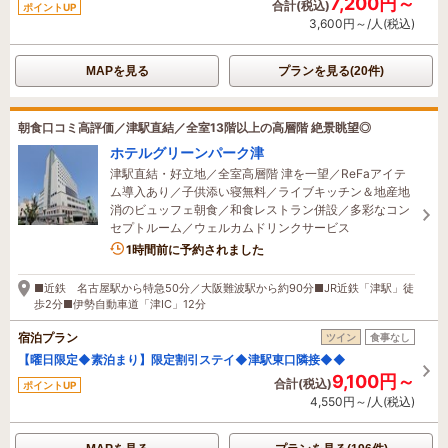
7,200円～
合計(税込)
ポイントUP
3,600円～/人(税込)
MAPを見る
プランを見る(20件)
朝食口コミ高評価／津駅直結／全室13階以上の高層階 絶景眺望◎
ホテルグリーンパーク津
津駅直結・好立地／全室高層階 津を一望／ReFaアイテ
ム導入あり／子供添い寝無料／ライブキッチン＆地産地
消のビュッフェ朝食／和食レストラン併設／多彩なコン
セプトルーム／ウェルカムドリンクサービス
1時間前に予約されました
■近鉄 名古屋駅から特急50分／大阪難波駅から約90分■JR近鉄「津駅」徒
歩2分■伊勢自動車道「津IC」12分
宿泊プラン
ツイン
食事なし
【曜日限定◆素泊まり】限定割引ステイ◆津駅東口隣接◆◆
9,100円～
合計(税込)
ポイントUP
4,550円～/人(税込)