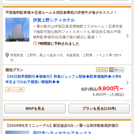
平面無料駐車場★忍者ルーム＆併設食事処の伊賀牛夕食がオススメ！
伊賀上野シティホテル
一番の魅力は伊賀忍者流博物館コラボルーム！忍者衣装
で撮影可能な館内フォトスポットも♪駅近好立地＆平面
無料駐車場55台完備で旅の拠点に最適！！
4名がこの宿を見ています
7時間前に予約されました
伊賀鉄道「上野市」駅より徒歩３分。名阪国道「上野東」ＩＣより車で約５
分。
宿泊プラン
ツイン
朝のみ
【45日前早期割引◆朝食付】和食ビュッフェ朝食◆駐車場無料◆小学6
年生までのお子様添い寝無料◆◆
9,800円～
合計(税込)
ポイントUP
4,900円～/人(税込)
MAPを見る
プランを見る(132件)
【2026年6月リニューアル】駅近徒歩3分♪／選べる和洋朝食高評価◎
四日市シティホテルアネックス