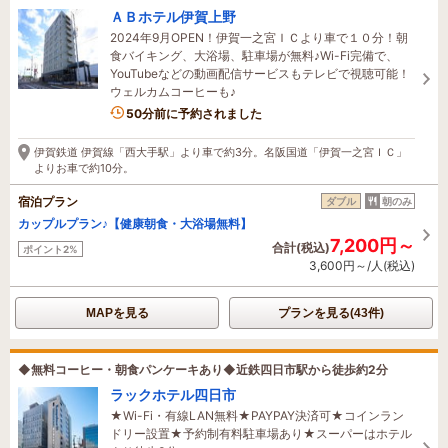
ＡＢホテル伊賀上野
2024年9月OPEN！伊賀一之宮ＩＣより車で１０分！朝
食バイキング、大浴場、駐車場が無料♪Wi-Fi完備で、
YouTubeなどの動画配信サービスもテレビで視聴可能！
ウェルカムコーヒーも♪
50分前に予約されました
伊賀鉄道 伊賀線「西大手駅」より車で約3分。名阪国道「伊賀一之宮ＩＣ」
よりお車で約10分。
宿泊プラン
ダブル
朝のみ
カップルプラン♪【健康朝食・大浴場無料】
7,200円～
合計(税込)
ポイント2%
3,600円～/人(税込)
MAPを見る
プランを見る(43件)
◆無料コーヒー・朝食パンケーキあり◆近鉄四日市駅から徒歩約2分
ラックホテル四日市
★Wi-Fi・有線LAN無料★PAYPAY決済可★コインラン
ドリー設置★予約制有料駐車場あり★スーパーはホテル