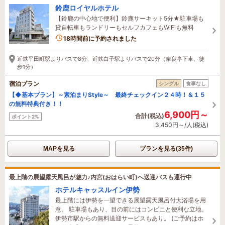
鈴鹿ロイヤルホテル
【鈴鹿の中心地で便利】鈴鹿サーキット5分★駐車場も
貸自転車もランドリーもセルフカフェもWiFiも無料
2名がこの宿を見ています
18時間前に予約されました
近鉄平田町駅よりバスで8分、近鉄白子駅よりバスで20分（奈良亭下車、徒
歩1分）
宿泊プラン
シングル
食事なし
【◆基本プラン】～素泊まりStyle～ 最終チェックイン２４時！＆１５
の無料特典付き！！
6,900円～
合計(税込)
ポイント2%
3,450円～/人(税込)
MAPを見る
プランを見る(35件)
最上階の展望露天風呂が魅力♪内宮(おはらい町)へ送迎バスも運行中
ホテルキャッスルイン伊勢
最上階には伊勢を一望できる展望露天風呂付大浴場を用
意。 駐車場もあり、目の前にはコンビニと便利な立地。
伊勢市駅からの無料送迎サービスもあり。 (ご予約はホ