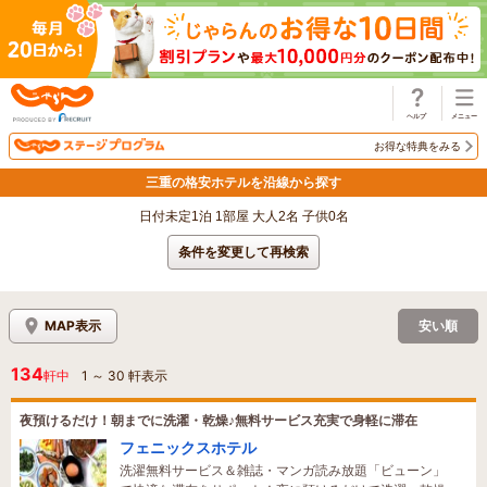
じゃらん
お得な特典をみる
三重の格安ホテルを沿線から探す
日付未定1泊 1部屋 大人2名 子供0名
条件を変更して再検索
MAP表示
安い順
134
軒中
1
～
30
軒表示
夜預けるだけ！朝までに洗濯・乾燥♪無料サービス充実で身軽に滞在
フェニックスホテル
洗濯無料サービス＆雑誌・マンガ読み放題「ビューン」