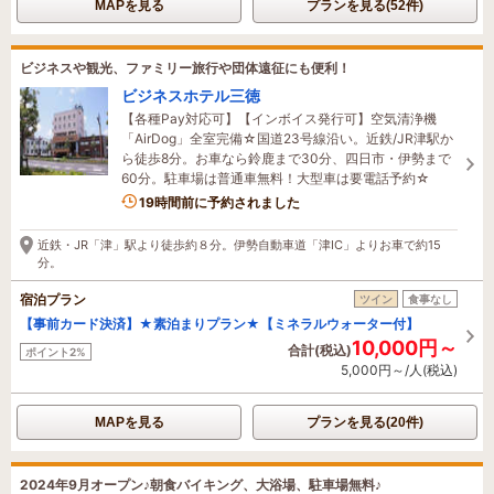
MAPを見る
プランを見る(52件)
ビジネスや観光、ファミリー旅行や団体遠征にも便利！
ビジネスホテル三徳
【各種Pay対応可】【インボイス発行可】空気清浄機
「AirDog」全室完備☆国道23号線沿い。近鉄/JR津駅か
ら徒歩8分。お車なら鈴鹿まで30分、四日市・伊勢まで
60分。駐車場は普通車無料！大型車は要電話予約☆
19時間前に予約されました
近鉄・JR「津」駅より徒歩約８分。伊勢自動車道「津IC」よりお車で約15
分。
宿泊プラン
ツイン
食事なし
【事前カード決済】★素泊まりプラン★【ミネラルウォーター付】
10,000円～
合計(税込)
ポイント2%
5,000円～/人(税込)
MAPを見る
プランを見る(20件)
2024年9月オープン♪朝食バイキング、大浴場、駐車場無料♪