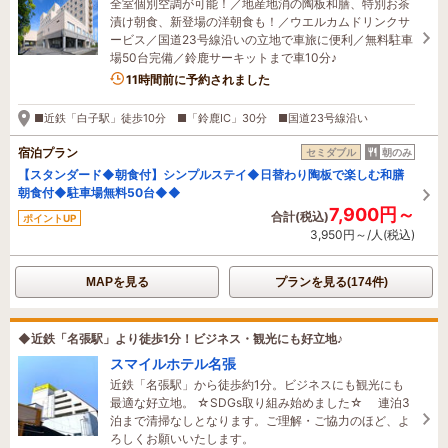
全室個別空調が可能！／地産地消の陶板和膳、特別お茶
漬け朝食、新登場の洋朝食も！／ウエルカムドリンクサ
ービス／国道23号線沿いの立地で車旅に便利／無料駐車
場50台完備／鈴鹿サーキットまで車10分♪
3名がこの宿を見ています
11時間前に予約されました
■近鉄「白子駅」徒歩10分 ■「鈴鹿IC」30分 ■国道23号線沿い
宿泊プラン
セミダブル
朝のみ
【スタンダード◆朝食付】シンプルステイ◆日替わり陶板で楽しむ和膳
朝食付◆駐車場無料50台◆◆
7,900円～
合計(税込)
ポイントUP
3,950円～/人(税込)
MAPを見る
プランを見る(174件)
◆近鉄「名張駅」より徒歩1分！ビジネス・観光にも好立地♪
スマイルホテル名張
近鉄「名張駅」から徒歩約1分。ビジネスにも観光にも
最適な好立地。 ☆SDGs取り組み始めました☆ 連泊3
泊まで清掃なしとなります。ご理解・ご協力のほど、よ
ろしくお願いいたします。