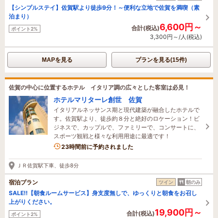
【シンプルステイ】佐賀駅より徒歩9分！～便利な立地で佐賀を満喫（素
泊まり）
6,600円～
合計(税込)
ポイント2%
3,300円～/人(税込)
MAPを見る
プランを見る(15件)
佐賀の中心に位置するホテル イタリア調の広々とした客室は必見！
ホテルマリターレ創世 佐賀
イタリアルネッサンス期と現代建築が融合したホテルで
す。佐賀駅より、徒歩約８分と絶好のロケーション！ビ
ジネスで、カップルで、ファミリーで、コンサートに、
スポーツ観戦と様々な利用用途に最適です！
23時間前に予約されました
ＪＲ佐賀駅下車、徒歩8分
宿泊プラン
ツイン
朝のみ
SALE!!【朝食ルームサービス】身支度無しで、ゆっくりと朝食をお召し
上がりください。
19,900円～
合計(税込)
ポイント2%