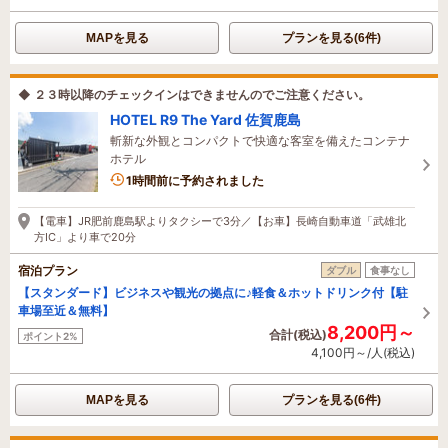
MAPを見る
プランを見る(6件)
◆ ２３時以降のチェックインはできませんのでご注意ください。
HOTEL R9 The Yard 佐賀鹿島
斬新な外観とコンパクトで快適な客室を備えたコンテナ
ホテル
1時間前に予約されました
【電車】JR肥前鹿島駅よりタクシーで3分／【お車】長崎自動車道「武雄北
方IC」より車で20分
宿泊プラン
ダブル
食事なし
【スタンダード】ビジネスや観光の拠点に♪軽食＆ホットドリンク付【駐
車場至近＆無料】
8,200円～
合計(税込)
ポイント2%
4,100円～/人(税込)
MAPを見る
プランを見る(6件)