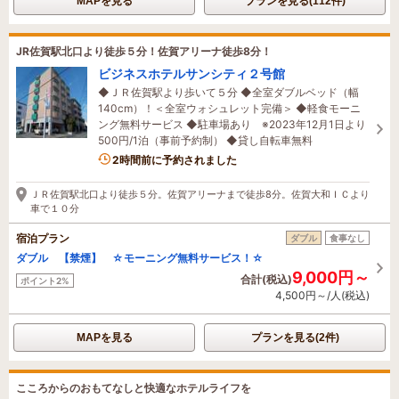
MAPを見る
プランを見る(112件)
JR佐賀駅北口より徒歩５分！佐賀アリーナ徒歩8分！
ビジネスホテルサンシティ２号館
◆ＪＲ佐賀駅より歩いて５分 ◆全室ダブルベッド（幅
140cm）！＜全室ウォシュレット完備＞ ◆軽食モーニ
ング無料サービス ◆駐車場あり ※2023年12月1日より
500円/1泊（事前予約制） ◆貸し自転車無料
2時間前に予約されました
ＪＲ佐賀駅北口より徒歩５分。佐賀アリーナまで徒歩8分。佐賀大和ＩＣより
車で１０分
宿泊プラン
ダブル
食事なし
ダブル 【禁煙】 ☆モーニング無料サービス！☆
9,000円～
合計(税込)
ポイント2%
4,500円～/人(税込)
MAPを見る
プランを見る(2件)
こころからのおもてなしと快適なホテルライフを