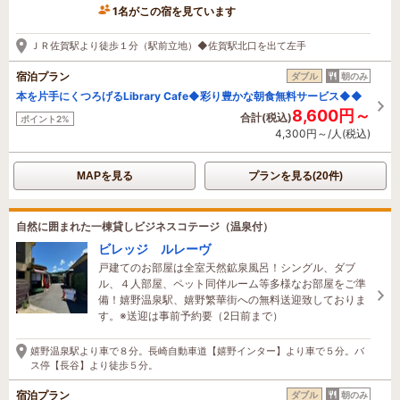
1名がこの宿を見ています
3時間前に予約されました
ＪＲ佐賀駅より徒歩１分（駅前立地）◆佐賀駅北口を出て左手
宿泊プラン
ダブル
朝のみ
本を片手にくつろげるLibrary Cafe◆彩り豊かな朝食無料サービス◆◆
8,600円～
合計(税込)
ポイント2%
4,300円～/人(税込)
MAPを見る
プランを見る(20件)
自然に囲まれた一棟貸しビジネスコテージ（温泉付）
ビレッジ ルレーヴ
戸建てのお部屋は全室天然鉱泉風呂！シングル、ダブ
ル、４人部屋、ペット同伴ルーム等多様なお部屋をご準
備！嬉野温泉駅、嬉野繁華街への無料送迎致しておりま
す。※送迎は事前予約要（2日前まで）
嬉野温泉駅より車で８分。長崎自動車道【嬉野インター】より車で５分。バ
ス停【長谷】より徒歩５分。
宿泊プラン
ダブル
朝のみ