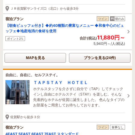
ＪＲ佐賀駅サンライズ口（北口）から徒歩3分
宿泊プラン
ツイン
朝のみ
【朝食ビュッフェ付き】◆約40種類の豊富なメニュー ◆和食中心のビュ
ッフェ◆地産地消の食材を使用
11,880円～
合計(税込)
ポイント2%
5,940円～/人(税込)
MAPを見る
プランを見る(24件)
自由に、自在に、セルフステイ。
ＴＡＰＳＴＡＹ ＨＯＴＥＬ
ホテルスタッフを介さずに自分で（TAP）してチェック
インし自由にホテルステイ（STAY）を楽しむ。そんな
先進的なホテルが佐賀に誕生しました。 色んなタイプの
お部屋をご用意してお待ちしております。
佐賀駅から徒歩３分
宿泊プラン
ツイン
食事なし
4EAST 5EAST 6EAST 7EAST スタンダード