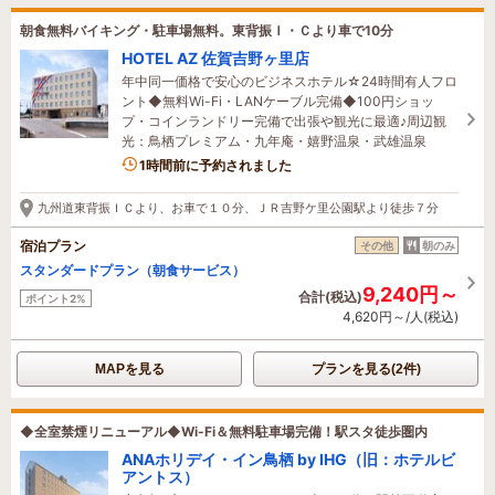
朝食無料バイキング・駐車場無料。東背振Ｉ・Ｃより車で10分
HOTEL AZ 佐賀吉野ヶ里店
年中同一価格で安心のビジネスホテル☆24時間有人フロ
ント◆無料Wi-Fi・LANケーブル完備◆100円ショッ
プ・コインランドリー完備で出張や観光に最適♪周辺観
光：鳥栖プレミアム・九年庵・嬉野温泉・武雄温泉
1時間前に予約されました
九州道東背振ＩＣより、お車で１０分、ＪＲ吉野ケ里公園駅より徒歩７分
宿泊プラン
その他
朝のみ
スタンダードプラン（朝食サービス）
9,240円～
合計(税込)
ポイント2%
4,620円～/人(税込)
MAPを見る
プランを見る(2件)
◆全室禁煙リニューアル◆Wi-Fi＆無料駐車場完備！駅スタ徒歩圏内
ANAホリデイ・イン鳥栖 by IHG（旧：ホテルビ
アントス）