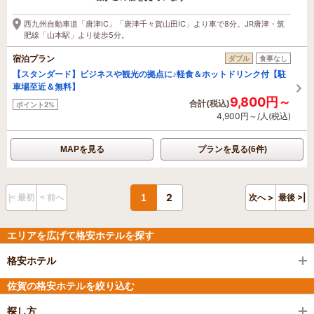
19分前に予約されました
西九州自動車道「唐津IC」「唐津千々賀山田IC」より車で8分。JR唐津・筑
肥線「山本駅」より徒歩5分。
宿泊プラン
ダブル
食事なし
【スタンダード】ビジネスや観光の拠点に♪軽食＆ホットドリンク付【駐
車場至近＆無料】
9,800円～
合計(税込)
ポイント2%
4,900円～/人(税込)
MAPを見る
プランを見る(6件)
2
1
次へ >
最後 >|
|< 最初
< 前へ
エリアを広げて格安ホテルを探す
格安ホテル
佐賀の格安ホテルを絞り込む
探し方