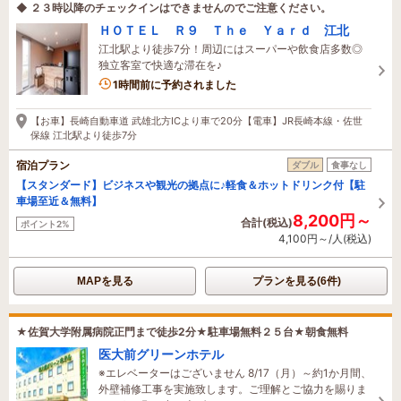
◆ ２３時以降のチェックインはできませんのでご注意ください。
ＨＯＴＥＬ Ｒ９ Ｔｈｅ Ｙａｒｄ 江北
江北駅より徒歩7分！周辺にはスーパーや飲食店多数◎
独立客室で快適な滞在を♪
1時間前に予約されました
【お車】長崎自動車道 武雄北方ICより車で20分【電車】JR長崎本線・佐世
保線 江北駅より徒歩7分
宿泊プラン
ダブル
食事なし
【スタンダード】ビジネスや観光の拠点に♪軽食＆ホットドリンク付【駐
車場至近＆無料】
8,200円～
合計(税込)
ポイント2%
4,100円～/人(税込)
MAPを見る
プランを見る(6件)
★佐賀大学附属病院正門まで徒歩2分★駐車場無料２５台★朝食無料
医大前グリーンホテル
※エレベーターはございません 8/17（月）～約1か月間、
外壁補修工事を実施致します。ご理解とご協力を賜りま