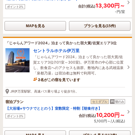
13,300円～
合計(税込)
ポイント2%
-円/室
MAPを見る
プランを見る(15件)
「じゃらんアワード2024」泊まって良かった宿大賞/佐賀エリア3位
セントラルホテル伊万里
「じゃらんアワード2024」泊まって良かった宿大賞/佐
賀エリア3位(101室～300室)。伊万里市の中心部に位置
し、飲食店へのアクセスも抜群。敷地内にある武雄温泉
「泉都乃湯」は宿泊者は無料で利用可。
2名がこの宿を見ています
たった今予約されました
JR伊万里駅駅、高速バス乗り場より徒歩1分。
宿泊プラン
セミダブル
朝のみ
【大浴場×サウナでととのう】室数限定・特割【朝食付き】
10,200円～
合計(税込)
ポイント2%
5,100円～/人(税込)