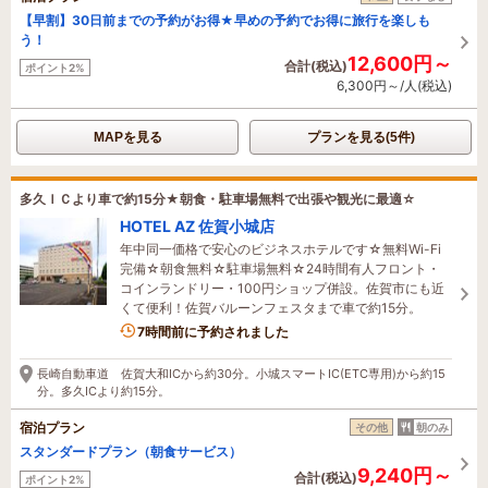
【早割】30日前までの予約がお得★早めの予約でお得に旅行を楽しも
う！
12,600円～
合計(税込)
ポイント2%
6,300円～/人(税込)
MAPを見る
プランを見る(5件)
多久ＩＣより車で約15分★朝食・駐車場無料で出張や観光に最適☆
HOTEL AZ 佐賀小城店
年中同一価格で安心のビジネスホテルです☆無料Wi-Fi
完備☆朝食無料☆駐車場無料☆24時間有人フロント・
コインランドリー・100円ショップ併設。佐賀市にも近
くて便利！佐賀バルーンフェスタまで車で約15分。
7時間前に予約されました
長崎自動車道 佐賀大和ICから約30分。小城スマートIC(ETC専用)から約15
分。多久ICより約15分。
宿泊プラン
その他
朝のみ
スタンダードプラン（朝食サービス）
9,240円～
合計(税込)
ポイント2%