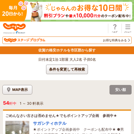
じゃらん
お得な特典をみる
佐賀の格安ホテルを市区郡から探す
日付未定1泊 1部屋 大人2名 子供0名
条件を変更して再検索
MAP表示
安い順
54
軒中
1
～
30
軒表示
ごめんなさい古さは否めません★でもポイントアップ企画 参画中★
サガシティホテル
★ポイントアップ企画参画中 クーポンも配布中★ ●男