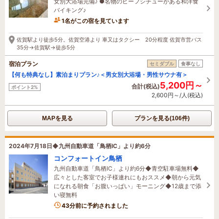
女別大浴場完備♪ ●名物のビーフシチューがある和洋食
バイキング♪
1名がこの宿を見ています
35分前に予約されました
佐賀駅より徒歩5分。佐賀空港より 車又はタクシー 20分程度 佐賀市営バス
35分→佐賀駅→徒歩5分
宿泊プラン
セミダブル
食事なし
【何も特典なし】素泊まりプラン♪＜男女別大浴場・男性サウナ有＞
5,200円～
合計(税込)
ポイント2%
2,600円～/人(税込)
MAPを見る
プランを見る(106件)
2024年7月18日◆九州自動車道「鳥栖IC」より約6分
コンフォートイン鳥栖
九州自動車道「鳥栖IC」より約6分◆青空駐車場無料◆
広々とした客室でお子様連れにもおススメ◆朝から元気
になれる朝食「お腹いっぱい」モーニング◆12歳まで添
い寝無料
43分前に予約されました