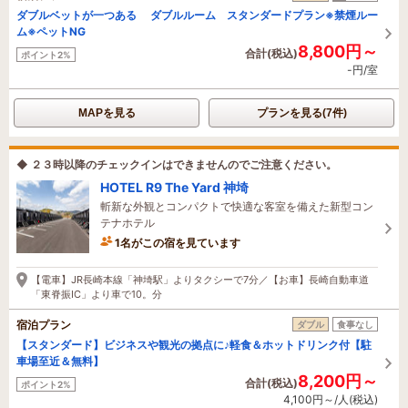
ダブルベットが一つある ダブルルーム スタンダードプラン※禁煙ルー
ム※ペットNG
8,800円～
合計(税込)
ポイント2%
-円/室
MAPを見る
プランを見る(7件)
◆ ２３時以降のチェックインはできませんのでご注意ください。
HOTEL R9 The Yard 神埼
斬新な外観とコンパクトで快適な客室を備えた新型コン
テナホテル
1名がこの宿を見ています
1時間前に予約されました
【電車】JR長崎本線「神埼駅」よりタクシーで7分／【お車】長崎自動車道
「東脊振IC」より車で10。分
宿泊プラン
ダブル
食事なし
【スタンダード】ビジネスや観光の拠点に♪軽食＆ホットドリンク付【駐
車場至近＆無料】
8,200円～
合計(税込)
ポイント2%
4,100円～/人(税込)