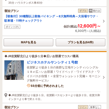
35分 ハウステンボス車40分
宿泊プラン
ダブル
朝のみ
【朝食付】30種類以上朝食バイキング ～8大無料特典～大浴場サウナ・
駐車場・11時チェックアウト
12,600円～
合計(税込)
ポイント2%
6,300円～/人(税込)
MAPを見る
プランを見る(64件)
◆JR佐賀駅北口より徒歩１分◆広いお部屋でコスパ最高
ビジネスホテルサンシティ１号館
佐賀駅より徒歩１分の抜群な立地サンシティ♪シングル
１８㎡広～いお部屋！ワイドベッド・ワイドデスク・ワ
イドバスが自慢！＜全室ウォシュレット完備＞ モーニン
グ無料サービス♪
55分前に予約されました
◆JR佐賀駅北口より徒歩１分。佐賀駅バスセンターより徒歩２分。佐賀大和
インターより車で約１０分。
宿泊プラン
ツイン
食事なし