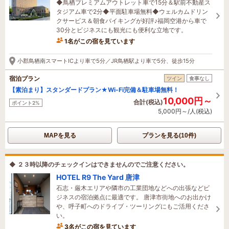
◆鳥栖プレミアムアウトレット車で15分＆駅前不動産ス
タジアム車で2分◆平面駐車場無料◆ウェルカムドリン
クサービス＆朝食バイキングが好評♪福岡空港から車で
30分とビジネスにも観光にも便利な立地です。
1名がこの宿を見ています
たった今予約されました
小郡鳥栖南スマートICより車で5分／JR鳥栖駅より車で5分、徒歩15分
宿泊プラン
ツイン
食事なし
【素泊まり】スタンダードプラン★Wi-Fi完備＆駐車場無料！
10,000円～
合計(税込)
ポイント2%
5,000円～/人(税込)
MAPを見る
プランを見る(10件)
◆ ２３時以降のチェックインはできませんのでご注意ください。
HOTEL R9 The Yard 唐津
石志・厳木エリアや隣市の工業団地などへの出張などビ
ジネスの宿泊拠点に最適です。 唐津市街地へのお出かけ
や、呼子町へのドライブ・ツーリングにもご活用くださ
い。
3名がこの宿を見ています