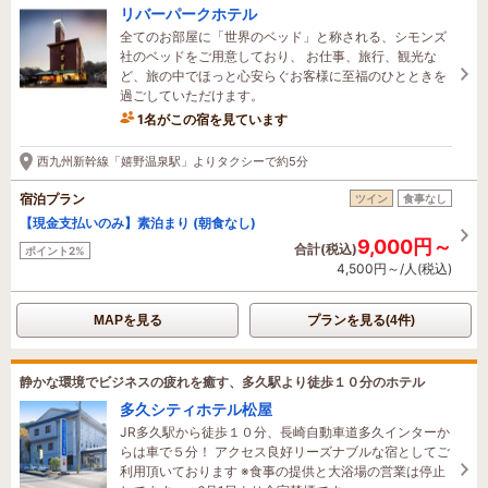
リバーパークホテル
全てのお部屋に「世界のベッド」と称される、シモンズ
社のベッドをご用意しており、 お仕事、旅行、観光な
ど、旅の中でほっと心安らぐお客様に至福のひとときを
過ごしていただけます。
1名がこの宿を見ています
21分前に予約されました
西九州新幹線「嬉野温泉駅」よりタクシーで約5分
宿泊プラン
ツイン
食事なし
【現金支払いのみ】素泊まり (朝食なし)
9,000円～
合計(税込)
ポイント2%
4,500円～/人(税込)
MAPを見る
プランを見る(4件)
静かな環境でビジネスの疲れを癒す、多久駅より徒歩１０分のホテル
多久シティホテル松屋
JR多久駅から徒歩１０分、長崎自動車道多久インターか
らは車で５分！ アクセス良好リーズナブルな宿としてご
利用頂いております ※食事の提供と大浴場の営業は停止