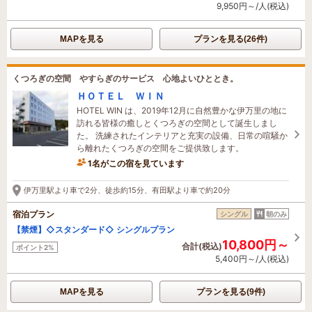
9,950円～/人(税込)
MAPを見る
プランを見る(26件)
くつろぎの空間 やすらぎのサービス 心地よいひととき。
ＨＯＴＥＬ ＷＩＮ
HOTEL WIN は、2019年12月に自然豊かな伊万里の地に
訪れる皆様の癒しとくつろぎの空間として誕生しまし
た。 洗練されたインテリアと充実の設備、日常の喧騒か
ら離れたくつろぎの空間をご提供致します。
1名がこの宿を見ています
4時間前に予約されました
伊万里駅より車で2分、徒歩約15分、有田駅より車で約20分
宿泊プラン
シングル
朝のみ
【禁煙】◇スタンダード◇ シングルプラン
10,800円～
合計(税込)
ポイント2%
5,400円～/人(税込)
MAPを見る
プランを見る(9件)