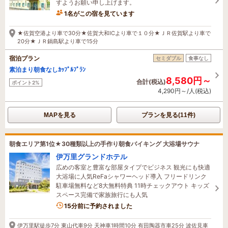
すようお願い申し上げます。
1名がこの宿を見ています
6時間前に予約されました
★佐賀空港より車で30分★佐賀大和ICより車で１０分★ＪＲ佐賀駅より車で
20分★ＪＲ鍋島駅より車で15分
宿泊プラン
セミダブル
食事なし
素泊まり朝食なしｶｯﾌﾟﾙﾌﾟﾗﾝ
8,580円～
合計(税込)
ポイント2%
4,290円～/人(税込)
MAPを見る
プランを見る(11件)
朝食エリア第1位★30種類以上の手作り朝食バイキング 大浴場サウナ
伊万里グランドホテル
広めの客室と豊富な部屋タイプでビジネス 観光にも快適
大浴場に人気ReFaシャワーヘッド導入 フリードリンク
駐車場無料など8大無料特典 11時チェックアウト キッズ
スペース完備で家族旅行にも人気
15分前に予約されました
伊万里駅徒歩7分 東山代車9分 天神車1時間10分 有田陶器市車25分 波佐見車