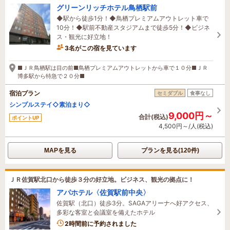
グリーンリッチホテル鳥栖駅前
◆駅から徒歩1分！◆鳥栖プレミアムアウトレット車で
10分！◆駅前不動産スタジアムまで徒歩5分！◆ビジネ
ス・観光に好立地！
3名がこの宿を見ています
1時間前に予約されました
■ＪＲ鳥栖駅は目の前■鳥栖プレミアムアウトレットから車で１０分■ＪＲ
博多駅から特急で２０分■
宿泊プラン
セミダブル
食事なし
シンプルステイ◇素泊まり◇
9,000円～
合計(税込)
ポイントUP
4,500円～/人(税込)
MAPを見る
プランを見る(120件)
ＪＲ佐賀駅北口から徒歩３分の好立地。ビジネス、観光の拠点に！
アパホテル〈佐賀駅前中央〉
佐賀駅（北口）徒歩3分。SAGAアリーナへ好アクセス、
多彩な客室と会議室を備えたホテル
2時間前に予約されました