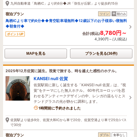
九州自動車道「鳥栖IC」より約6分◆JR「弥生が丘駅」より徒歩約15分
宿泊プラン
ツイン
朝のみ
鳥栖ICより車で約6分◆◆青空駐車場無料◆12歳以下のお子様添い寝無料
◆朝食付◆
8,780円～
合計(税込)
ポイントUP
4,390円～/人(税込)
MAPを見る
プランを見る(36件)
2025年12月佐賀に誕生。視覚で旅する、時を越えた感性のホテル。
KANSEI null 佐賀
佐賀駅前に新しく誕生する「KANSEI null 佐賀」は、“視
覚”をテーマにした無人ホテル。 60年代ヨーロッパを思
わせるアンティークデザインの中、レンガの温もりとス
テンドグラスの光が静かに調和します。
1時間前に予約されました
佐賀駅より徒歩9分、佐賀大和ICから車で20分、佐賀空港より車で25分/バス
で30分
宿泊プラン
ダブル
食事なし