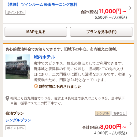
【禁煙】 ツインルーム 軽食モーニング無料
11,000円～
合計(税込)
ポイント2%
5,500円～/人(税込)
MAPを見る
プランを見る(5件)
良心的宿泊料金でお泊りできます。旧城下の中心。市内観光に便利。
城内ホテル
唐津でのビジネス、観光の拠点としてご利用できます。
唐津城と唐津駅の中間に位置し、旧城郭･二の丸の入り
口にあり、二の門掘りに面した瀟洒なホテルです。宿泊
者安眠のため、門限は24時となっています。
3時間前に予約されました
福岡より西九州道で５０分。佐賀より長崎道で多久ICより６０分。唐津駅下
車後、循環バスで二の門下車すぐ。
宿泊プラン
シングル
食事なし
シングルプラン
8,000円～
合計(税込)
ポイント2%
4,000円～/人(税込)