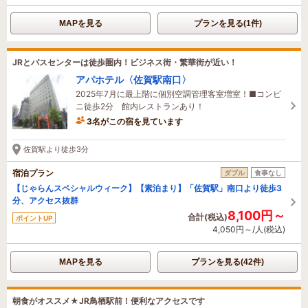
MAPを見る
プランを見る(1件)
JRとバスセンターは徒歩圏内！ビジネス街・繁華街が近い！
アパホテル〈佐賀駅南口〉
2025年7月に最上階に個別空調管理客室増室！■コンビ
ニ徒歩2分 館内レストランあり！
3名がこの宿を見ています
56分前に予約されました
佐賀駅より徒歩3分
宿泊プラン
ダブル
食事なし
【じゃらんスペシャルウィーク】【素泊まり】「佐賀駅」南口より徒歩3
分、アクセス抜群
8,100円～
合計(税込)
ポイントUP
4,050円～/人(税込)
MAPを見る
プランを見る(42件)
朝食がオススメ★JR鳥栖駅前！便利なアクセスです