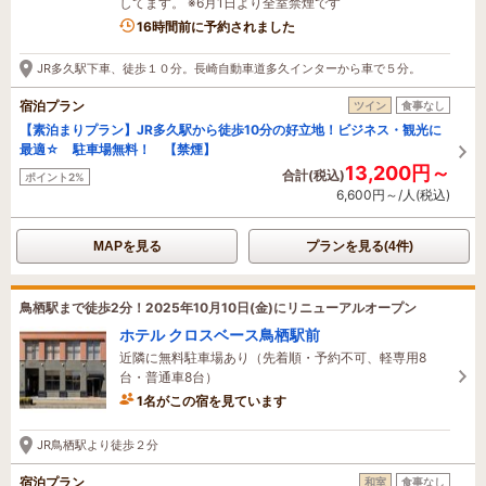
してます。 ※6月1日より全室禁煙です
16時間前に予約されました
JR多久駅下車、徒歩１０分。長崎自動車道多久インターから車で５分。
宿泊プラン
ツイン
食事なし
【素泊まりプラン】JR多久駅から徒歩10分の好立地！ビジネス・観光に
最適☆ 駐車場無料！ 【禁煙】
13,200円～
合計(税込)
ポイント2%
6,600円～/人(税込)
MAPを見る
プランを見る(4件)
鳥栖駅まで徒歩2分！2025年10月10日(金)にリニューアルオープン
ホテル クロスベース鳥栖駅前
近隣に無料駐車場あり（先着順・予約不可、軽専用8
台・普通車8台）
1名がこの宿を見ています
21時間前に予約されました
JR鳥栖駅より徒歩２分
宿泊プラン
和室
食事なし