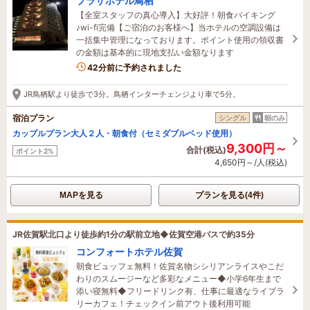
プラザホテル鳥栖
【全室スタッフの真心導入】大好評！朝食バイキング
♪wi-fi完備【ご宿泊のお客様へ】当ホテルの空調設備は
一括集中管理になっております。ポイント使用の領収書
の金額は基本的に現地支払い金額なります
42分前に予約されました
JR鳥栖駅より徒歩で3分。鳥栖インターチェンジより車で5分。
宿泊プラン
シングル
朝のみ
カップルプラン大人２人・朝食付（セミダブルベッド使用）
9,300円～
合計(税込)
ポイント2%
4,650円～/人(税込)
MAPを見る
プランを見る(4件)
JR佐賀駅北口より徒歩約1分の駅前立地◆佐賀空港バスで約35分
コンフォートホテル佐賀
朝食ビュッフェ無料！佐賀名物シシリアンライスやこだ
わりのスムージーなど多彩なメニュー◆小学6年生まで
添い寝無料◆フリードリンク有、仕事に最適なライブラ
リーカフェ！チェックイン前アウト後利用可能