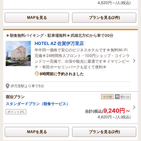
4,620円～/人(税込)
MAPを見る
プランを見る(2件)
★朝食無料バイキング・駐車場無料★武雄北方ICから車で30分
HOTEL AZ 佐賀伊万里店
年中同一価格で安心のビジネスホテルです☆無料Wi-Fi
完備☆24時間有人フロント・100円ショップ・コインラ
ンドリー完備で、出張や観光に最適です☆イマリンビー
チ・有田ポーセリンパークも近くて便利☆
8時間前に予約されました
伊万里駅より車で5分
宿泊プラン
その他
朝のみ
スタンダードプラン（朝食サービス）
9,240円～
合計(税込)
ポイント2%
4,620円～/人(税込)
MAPを見る
プランを見る(2件)