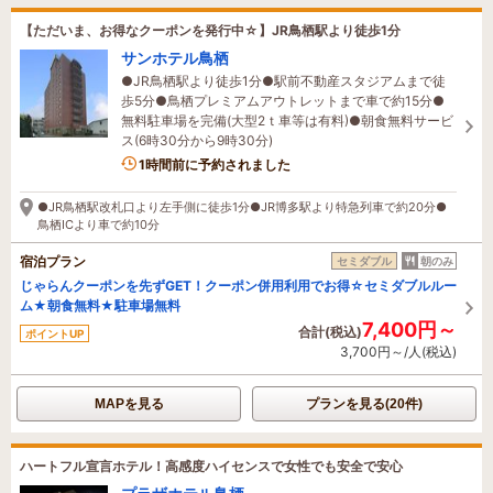
【ただいま、お得なクーポンを発行中☆】JR鳥栖駅より徒歩1分
サンホテル鳥栖
●JR鳥栖駅より徒歩1分●駅前不動産スタジアムまで徒
歩5分●鳥栖プレミアムアウトレットまで車で約15分●
無料駐車場を完備(大型2ｔ車等は有料)●朝食無料サービ
ス(6時30分から9時30分)
1時間前に予約されました
●JR鳥栖駅改札口より左手側に徒歩1分●JR博多駅より特急列車で約20分●
鳥栖ICより車で約10分
宿泊プラン
セミダブル
朝のみ
じゃらんクーポンを先ずGET！クーポン併用利用でお得☆セミダブルルー
ム★朝食無料★駐車場無料
7,400円～
合計(税込)
ポイントUP
3,700円～/人(税込)
MAPを見る
プランを見る(20件)
ハートフル宣言ホテル！高感度ハイセンスで女性でも安全で安心